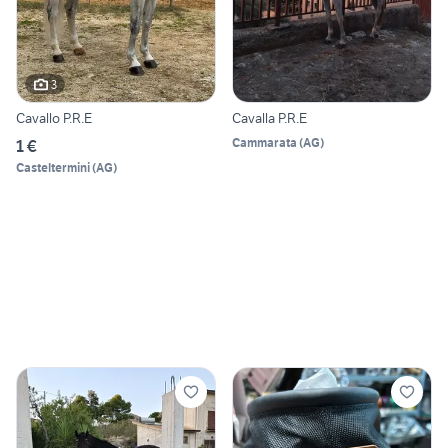
3
Cavallo P.R.E
Cavalla P.R.E
Cammarata
(
AG
)
1 €
Casteltermini
(
AG
)