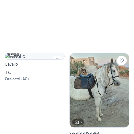
3
Cavallo
1 €
Canicatti'
(
AG
)
3
cavalla andalusa