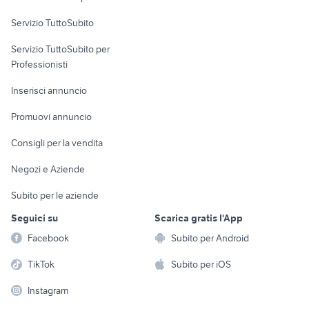
commerciali
Servizio TuttoSubito
elettronica
per la casa e la
sports e hobby
Servizio TuttoSubito per
persona
Informatica
Animali
Professionisti
Arredamento e
Console e
Accessori per
Casalinghi
Inserisci annuncio
Videogiochi
animali
Elettrodomestici
Promuovi annuncio
Audio/Video
Musica e Film
Giardino e Fai da te
Consigli per la vendita
Fotografia
Libri e Riviste
Abbigliamento e
Negozi e Aziende
Telefonia
Strumenti Musicali
Accessori
Subito per le aziende
Sports
Tutto per i bambini
Seguici su
Scarica gratis l'App
Biciclette
Facebook
Subito per Android
Collezionismo
TikTok
Subito per iOS
Instagram