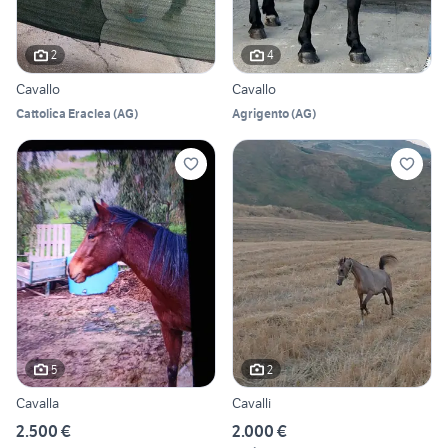
2
4
Cavallo
Cavallo
Cattolica Eraclea
(
AG
)
Agrigento
(
AG
)
5
2
Cavalla
Cavalli
2.500 €
2.000 €