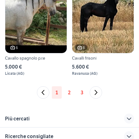
6
6
Cavallo spagnolo p.r.e
Cavalli frisoni
5.000 €
5.600 €
Licata
(
AG
)
Ravanusa
(
AG
)
1
2
3
Più cercati
Correlati
Richerche simili
Suggerimenti
Ricerche consigliate