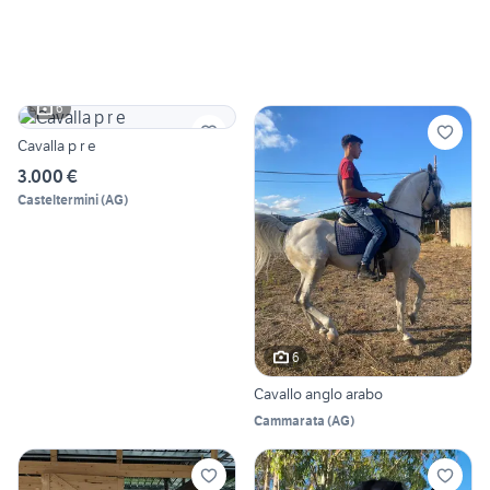
6
Cavalla p r e
3.000 €
Casteltermini
(
AG
)
6
Cavallo anglo arabo
Cammarata
(
AG
)