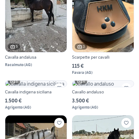
5
3
Cavalla andalusa
Scarpette per cavalli
Racalmuto
(
AG
)
115 €
Favara
(
AG
)
6
4
Cavalla indigena siciliana
Cavallo andaluso
1.500 €
3.500 €
Agrigento
(
AG
)
Agrigento
(
AG
)