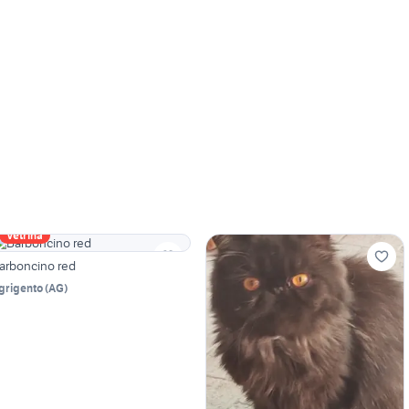
Vetrina
arboncino red
grigento
(
AG
)