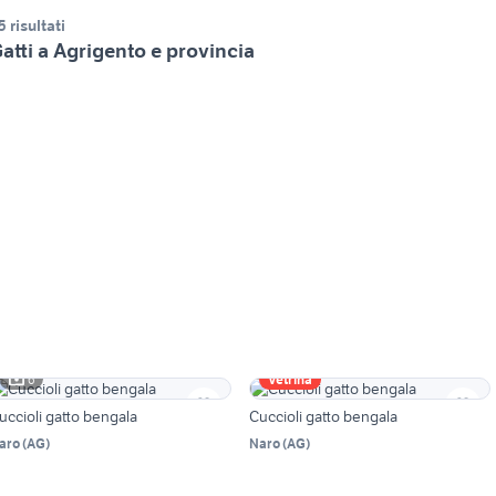
5 risultati
atti a Agrigento e provincia
6
Vetrina
uccioli gatto bengala
Cuccioli gatto bengala
aro
(
AG
)
Naro
(
AG
)