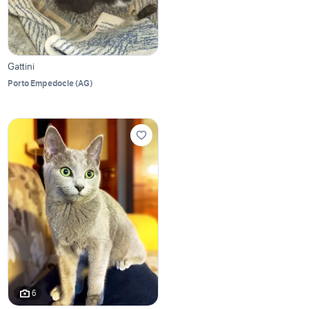
Gattini
Porto Empedocle
(
AG
)
6