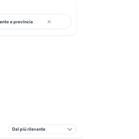
Dal più rilevante