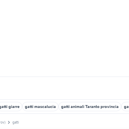
gatti giarre
gatti mascalucia
gatti animali Taranto provincia
ga
rov)
gatti