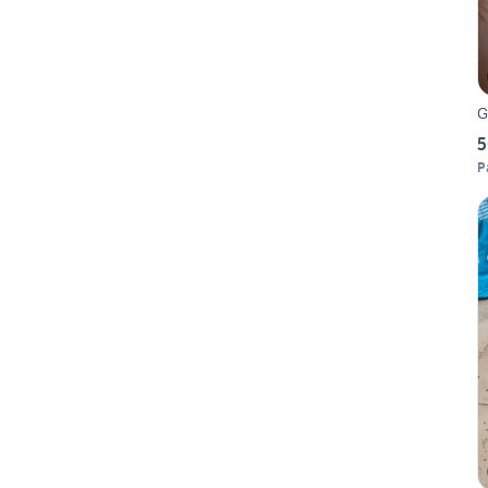
G
5
P