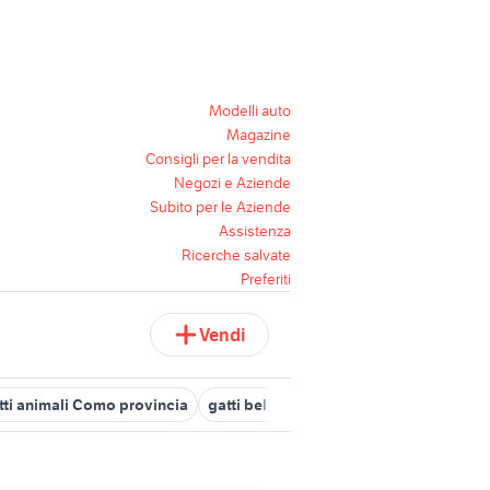
Modelli auto
Magazine
Consigli per la vendita
Negozi e Aziende
Subito per le Aziende
Assistenza
Ricerche salvate
Preferiti
Vendi
tti animali Como provincia
gatti bellissimi
gatti in adozione lom