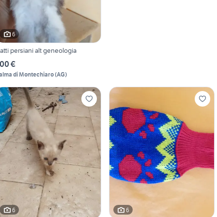
6
atti persiani alt geneologia
00 €
alma di Montechiaro
(
AG
)
6
6