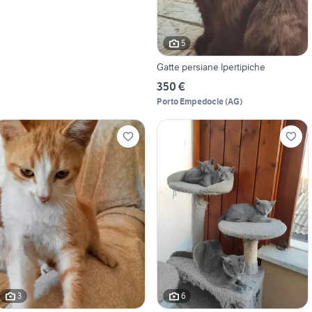
5
Gatte persiane Ipertipiche
350 €
Porto Empedocle
(
AG
)
3
6