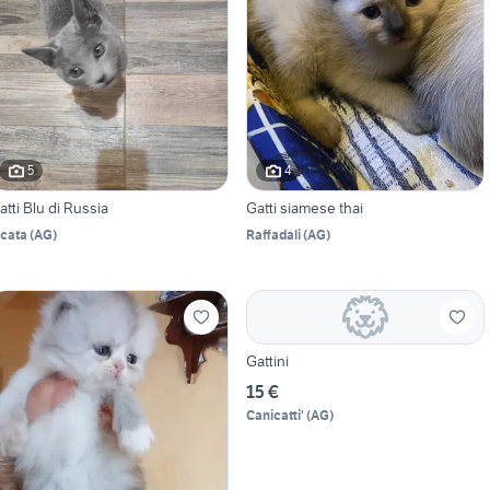
5
4
atti Blu di Russia
Gatti siamese thai
icata
(
AG
)
Raffadali
(
AG
)
Gattini
15 €
Canicatti'
(
AG
)