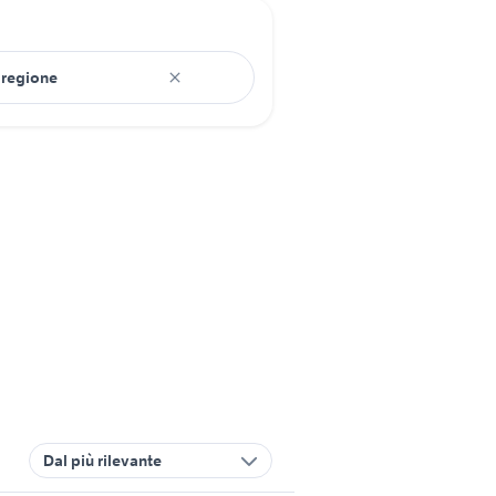
Dal più rilevante