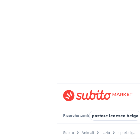
pastore tedesco belga
Ricerche
simili
Subito
Animali
Lazio
lepre belga