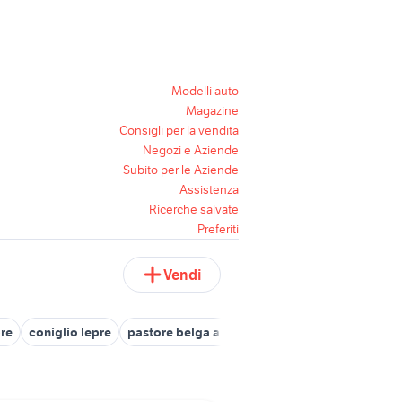
Modelli auto
Magazine
Consigli per la vendita
Negozi e Aziende
Subito per le Aziende
Assistenza
Ricerche salvate
Preferiti
Vendi
pre
coniglio lepre
pastore belga animali Piemonte
lepre belga