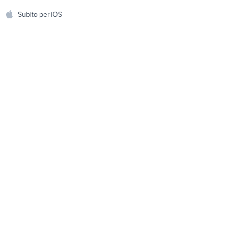
Accessori per animali
hi
Subito per iOS
Musica e Film
omestici
Libri e Riviste
e Fai da te
Strumenti Musicali
amento e
ri
Sports
 i bambini
Biciclette
Collezionismo