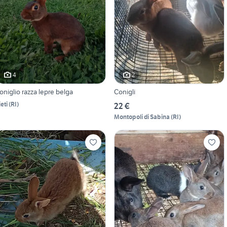
4
2
oniglio razza lepre belga
Conigli
eti
(
RI
)
22 €
Montopoli di Sabina
(
RI
)