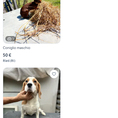
3
Coniglio maschio
50 €
Rieti
(
RI
)