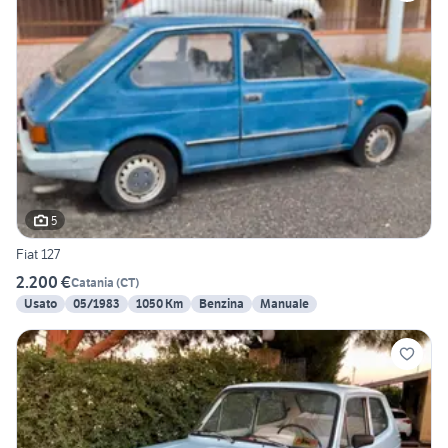
5
Fiat 127
2.200 €
Catania
(
CT
)
Usato
05/1983
1050 Km
Benzina
Manuale