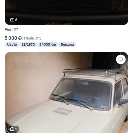
6
Fiat 127
5.000 €
Catania
(
CT
)
Usato
11/1970
54000 Km
Benzina
5