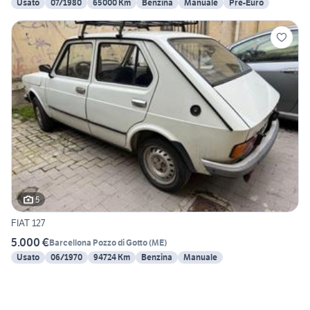
Usato
07/1980
65000 Km
Benzina
Manuale
Pre-Euro
5
FIAT 127
5.000 €
Barcellona Pozzo di Gotto
(
ME
)
Usato
06/1970
94724 Km
Benzina
Manuale