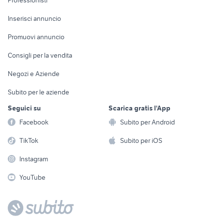
Professionisti
Arredamento e
Console e
Accessori per
Casalinghi
Inserisci annuncio
Videogiochi
animali
Elettrodomestici
Promuovi annuncio
Audio/Video
Musica e Film
Giardino e Fai da te
Consigli per la vendita
Fotografia
Libri e Riviste
Abbigliamento e
Negozi e Aziende
Telefonia
Strumenti Musicali
Accessori
Subito per le aziende
Sports
Tutto per i bambini
Seguici su
Scarica gratis l'App
Biciclette
Facebook
Subito per Android
Collezionismo
TikTok
Subito per iOS
Instagram
YouTube