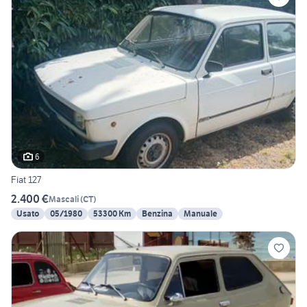
6
Fiat 127
2.400 €
Mascali
(
CT
)
Usato
05/1980
53300 Km
Benzina
Manuale