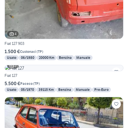
4
Fiat 127 903
1.500 €
Custonaci
(
TP
)
Usato
06/1980
20000 Km
Benzina
Manuale
2
Fiat 127
5.500 €
Paceco
(
TP
)
Usato
05/1970
39115 Km
Benzina
Manuale
Pre-Euro