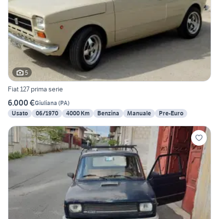
5
Fiat 127 prima serie
6.000 €
Giuliana
(
PA
)
Usato
06/1970
4000 Km
Benzina
Manuale
Pre-Euro