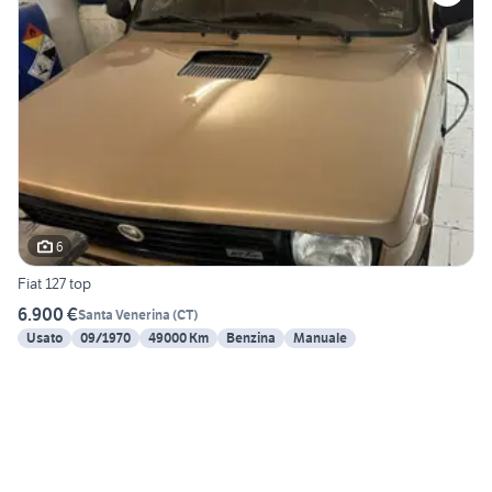
6
Fiat 127 top
6.900 €
Santa Venerina
(
CT
)
Usato
09/1970
49000 Km
Benzina
Manuale