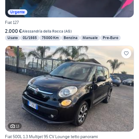
Urgente
Fiat 127
2.000 €
Alessandria della Rocca
(
AG
)
Usato
01/1985
75000 Km
Benzina
Manuale
Pre-Euro
13
Fiat 500L 1.3 Multijet 95 CV Lounge tetto panorami