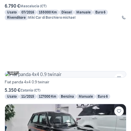
6.790 €
Mascalucia
(
CT
)
Usato
07/2016
155000 Km
Diesel
Manuale
Euro 6
Rivenditore
Miki Car di Borchiero michael
6
Fiat panda 4x4 0.9 twinair
5.350 €
Catania
(
CT
)
Usato
11/2015
127000 Km
Benzina
Manuale
Euro 6