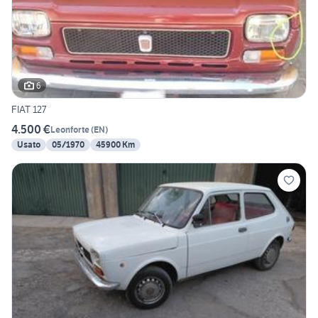
6
FIAT 127
4.500 €
Leonforte
(
EN
)
Usato
05/1970
45900 Km