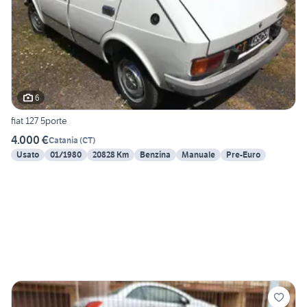
6
fiat 127 5porte
4.000 €
Catania
(
CT
)
Usato
01/1980
20828 Km
Benzina
Manuale
Pre-Euro