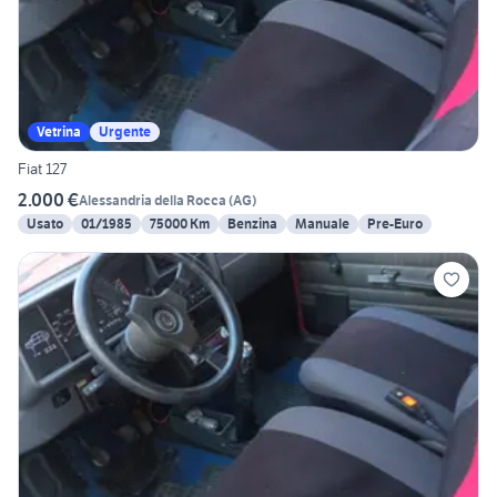
Vetrina
Urgente
Fiat 127
2.000 €
Alessandria della Rocca
(
AG
)
Usato
01/1985
75000 Km
Benzina
Manuale
Pre-Euro