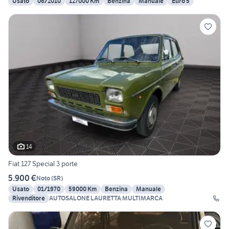
Usato
06/2010
127000 Km
Benzina
Manuale
Euro 5
14
Fiat 127 Special 3 porte
5.900 €
Noto
(
SR
)
Usato
01/1970
59000 Km
Benzina
Manuale
Rivenditore
AUTOSALONE LAURETTA MULTIMARCA