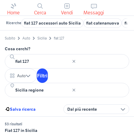
Home
Cerca
Vendi
Messaggi
fiat 127 accessori auto Sicilia
fiat catenanuova
fiat 
Ricerche
Subito
Auto
Sicilia
fiat 127
Cosa cerchi?
Filtri
Auto
Salva ricerca
Dal più recente
53 risultati
Fiat 127 in Sicilia