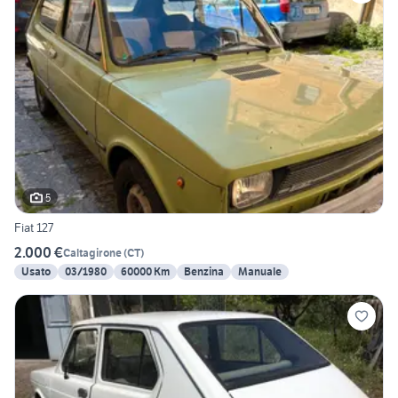
5
Fiat 127
2.000 €
Caltagirone
(
CT
)
Usato
03/1980
60000 Km
Benzina
Manuale