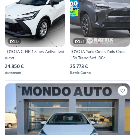
13
23
TOYOTA C-HR 1.8 hev Active fwd
TOYOTA Yaris Cross Yaris Cross
e-cvt
1.5h Trend fwd 130c
24.850 €
25.773 €
Autoteam
Rattix Curno