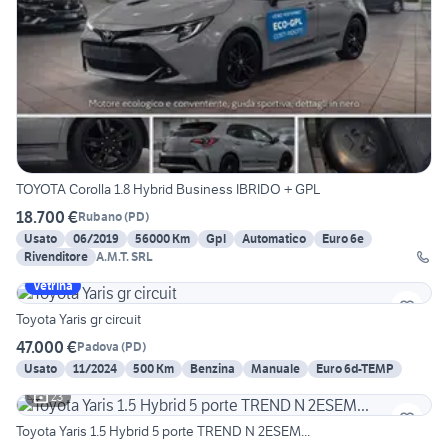
TOYOTA Corolla 1.8 Hybrid Business IBRIDO + GPL
18.700 €
Rubano
(
PD
)
Usato
06/2019
56000 Km
Gpl
Automatico
Euro 6e
Rivenditore
A.M.T. SRL
Vetrina
Toyota Yaris gr circuit
47.000 €
Padova
(
PD
)
Usato
11/2024
500 Km
Benzina
Manuale
Euro 6d-TEMP
23
Toyota Yaris 1.5 Hybrid 5 porte TREND N 2ESEM...