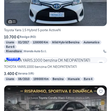
21
Toyota Yaris 1.5 Hybrid 5 porte ActiveN
10.700 €
Rovigo
(
RO
)
Usato
02/2017
138000 Km
Mild Hybrid Benzina
Automatico
Euro 6
Rivenditore
Mondo Auto S.r.l.
Vetrina
TOYOTA YARIS.1000 benzina OK NEOPATENTATI
3.400 €
Verona
(
VR
)
Usato
08/2010
199000 Km
Benzina
Manuale
Euro 4