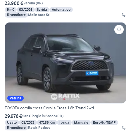
23.900 €
Verona
(
VR
)
Km0
03/2026
Ibrida
Automatico
Rivenditore
Molin Auto Srl
Vetrina
TOYOTA corolla cross Corolla Cross 1.8h Trend 2wd
29.976 €
San Giorgio in Bosco
(
PD
)
Usato
01/2023
47185 Km
Ibrida
Manuale
Euro 6d-TEMP
Rivenditore
Rattix Padova