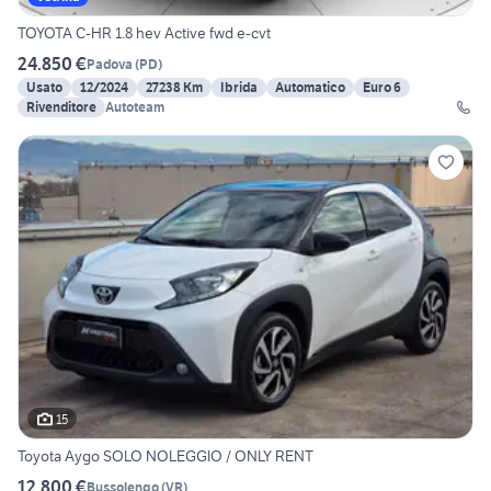
TOYOTA C-HR 1.8 hev Active fwd e-cvt
24.850 €
Padova
(
PD
)
Usato
12/2024
27238 Km
Ibrida
Automatico
Euro 6
Rivenditore
Autoteam
15
Toyota Aygo SOLO NOLEGGIO / ONLY RENT
12.800 €
Bussolengo
(
VR
)