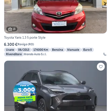
18
Toyota Yaris 1.3 5 porte Style
6.300 €
Rovigo
(
RO
)
Usato
06/2013
174000 Km
Benzina
Manuale
Euro 5
Rivenditore
Mondo Auto S.r.l.