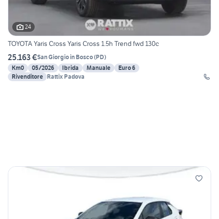
24
TOYOTA Yaris Cross Yaris Cross 1.5h Trend fwd 130c
25.163 €
San Giorgio in Bosco
(
PD
)
Km0
05/2026
Ibrida
Manuale
Euro 6
Rivenditore
Rattix Padova