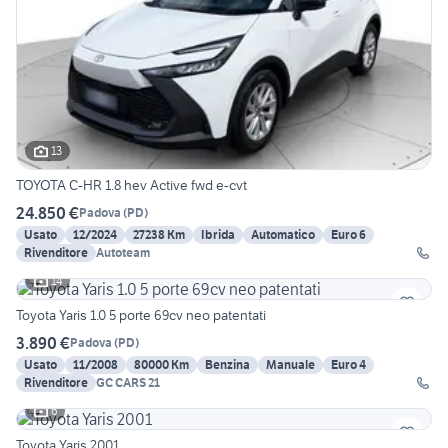
13
TOYOTA C-HR 1.8 hev Active fwd e-cvt
24.850 €
Padova
(
PD
)
Usato
12/2024
27238 Km
Ibrida
Automatico
Euro 6
Rivenditore
Autoteam
14
Toyota Yaris 1.0 5 porte 69cv neo patentati
3.890 €
Padova
(
PD
)
Usato
11/2008
80000 Km
Benzina
Manuale
Euro 4
Rivenditore
GC CARS 21
6
Toyota Yaris 2001