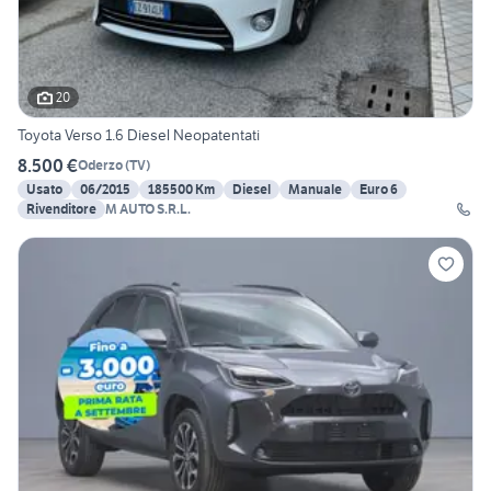
20
Toyota Verso 1.6 Diesel Neopatentati
8.500 €
Oderzo
(
TV
)
Usato
06/2015
185500 Km
Diesel
Manuale
Euro 6
Rivenditore
M AUTO S.R.L.