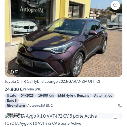
27
Toyota C-HR 1.8 Hybrid Lounge 2023/GARANZIA UFFICI
24.900 €
Verona
(
VR
)
Usato
04/2023
16400 Km
Mild Hybrid Benzina
Automatico
Euro 6
Rivenditore
AutoproSM SNC
10
TOYOTA Aygo X 1.0 VVT-i 72 CV 5 porte Active