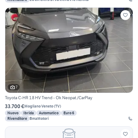
7
Toyota C-HR 1.8 HV Trend - Ok Neopat./CarPlay
33.700 €
Mogliano Veneto
(
TV
)
Nuovo
Ibrida
Automatico
Euro 6
Rivenditore
BmaMotori