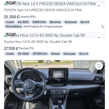
9
TOYOTA Yaris 1.0 5 PREZZO SENZA VINCOLO DI FINA
15.300 €
Limena
(
PD
)
Usato
01/2023
59850 Km
Benzina
Manuale
Euro 6
Rivenditore
Amt Padova Srl Unipersonale
5
Toyota Hilux 3.0 D-4D 4WD 4p. Double Cab SR
17.700 €
Treviso
(
TV
)
Usato
01/2010
297000 Km
Diesel
Manuale
Euro 4