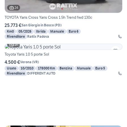
24
TOYOTA Yaris Cross Yaris Cross 1.5h Trend fwd 130c
25.773 €
San Giorgio in Bosco
(
PD
)
Km0
05/2026
Ibrida
Manuale
Euro 6
Rivenditore
Rattix Padova
14
Toyota Yaris 1.0 5 porte Sol
4.500 €
Verona
(
VR
)
Usato
10/2010
178000 Km
Benzina
Manuale
Euro 5
Rivenditore
DIFFERENT AUTO