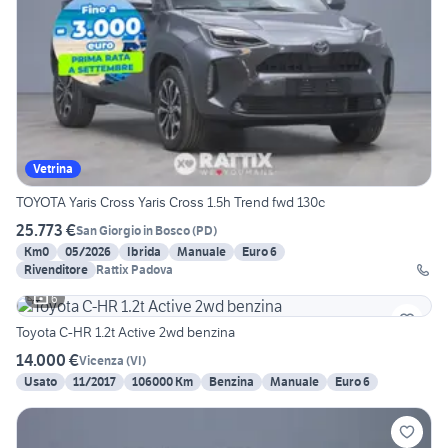
Vetrina
TOYOTA Yaris Cross Yaris Cross 1.5h Trend fwd 130c
25.773 €
San Giorgio in Bosco
(
PD
)
Km0
05/2026
Ibrida
Manuale
Euro 6
Rivenditore
Rattix Padova
6
Toyota C-HR 1.2t Active 2wd benzina
14.000 €
Vicenza
(
VI
)
Usato
11/2017
106000 Km
Benzina
Manuale
Euro 6