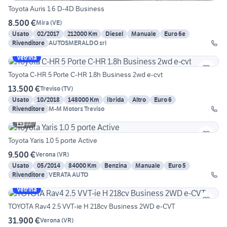
Toyota Auris 1.6 D-4D Business
8.500 €
Mira
(
VE
)
Usato
02/2017
212000 Km
Diesel
Manuale
Euro 6e
Rivenditore
AUTOSMERALDO srl
Vetrina
Toyota C-HR 5 Porte C-HR 1.8h Business 2wd e-cvt
13.500 €
Treviso
(
TV
)
Usato
10/2018
148000 Km
Ibrida
Altro
Euro 6
Rivenditore
M-M Motors Treviso
22
Toyota Yaris 1.0 5 porte Active
9.500 €
Verona
(
VR
)
Usato
05/2014
84000 Km
Benzina
Manuale
Euro 5
Rivenditore
VERATA AUTO
Vetrina
TOYOTA Rav4 2.5 VVT-ie H 218cv Business 2WD e-CVT
31.900 €
Verona
(
VR
)