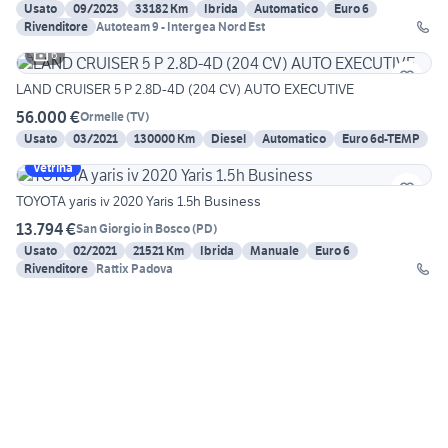
Usato
09/2023
33182 Km
Ibrida
Automatico
Euro 6
Rivenditore
Autoteam 9 - Intergea Nord Est
6
LAND CRUISER 5 P 2.8D-4D (204 CV) AUTO EXECUTIVE
56.000 €
Ormelle
(
TV
)
Usato
03/2021
130000 Km
Diesel
Automatico
Euro 6d-TEMP
Vetrina
TOYOTA yaris iv 2020 Yaris 1.5h Business
13.794 €
San Giorgio in Bosco
(
PD
)
Usato
02/2021
21521 Km
Ibrida
Manuale
Euro 6
Rivenditore
Rattix Padova