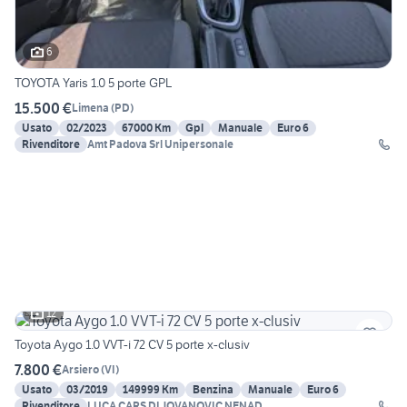
6
TOYOTA Yaris 1.0 5 porte GPL
15.500 €
Limena
(
PD
)
Usato
02/2023
67000 Km
Gpl
Manuale
Euro 6
Rivenditore
Amt Padova Srl Unipersonale
12
Toyota Aygo 1.0 VVT-i 72 CV 5 porte x-clusiv
7.800 €
Arsiero
(
VI
)
Usato
03/2019
149999 Km
Benzina
Manuale
Euro 6
Rivenditore
LUCA CARS DI JOVANOVIC NENAD