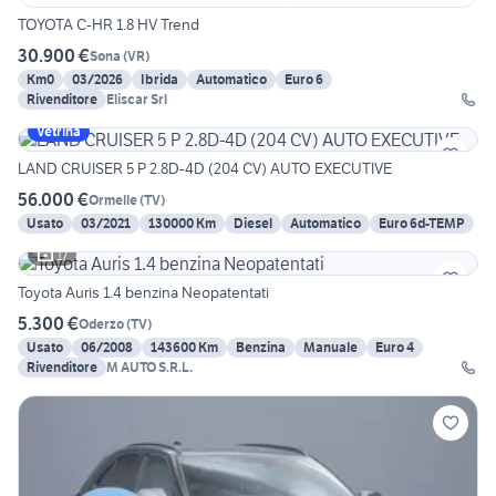
TOYOTA C-HR 1.8 HV Trend
30.900 €
Sona
(
VR
)
Km0
03/2026
Ibrida
Automatico
Euro 6
Rivenditore
Eliscar Srl
Vetrina
LAND CRUISER 5 P 2.8D-4D (204 CV) AUTO EXECUTIVE
56.000 €
Ormelle
(
TV
)
Usato
03/2021
130000 Km
Diesel
Automatico
Euro 6d-TEMP
17
Toyota Auris 1.4 benzina Neopatentati
5.300 €
Oderzo
(
TV
)
Usato
06/2008
143600 Km
Benzina
Manuale
Euro 4
Rivenditore
M AUTO S.R.L.