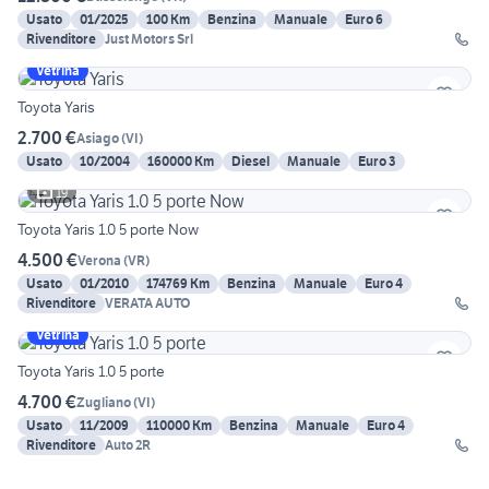
Usato
01/2025
100 Km
Benzina
Manuale
Euro 6
Rivenditore
Just Motors Srl
Vetrina
Toyota Yaris
2.700 €
Asiago
(
VI
)
Usato
10/2004
160000 Km
Diesel
Manuale
Euro 3
19
Toyota Yaris 1.0 5 porte Now
4.500 €
Verona
(
VR
)
Usato
01/2010
174769 Km
Benzina
Manuale
Euro 4
Rivenditore
VERATA AUTO
Vetrina
Toyota Yaris 1.0 5 porte
4.700 €
Zugliano
(
VI
)
Usato
11/2009
110000 Km
Benzina
Manuale
Euro 4
Rivenditore
Auto 2R