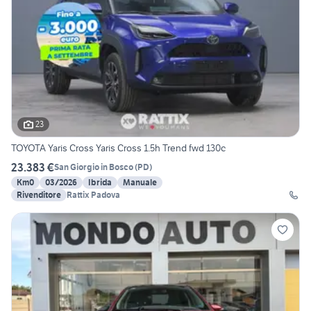
23
TOYOTA Yaris Cross Yaris Cross 1.5h Trend fwd 130c
23.383 €
San Giorgio in Bosco
(
PD
)
Km0
03/2026
Ibrida
Manuale
Rivenditore
Rattix Padova