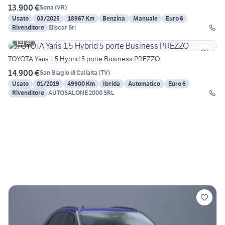
13.900 €
Sona
(
VR
)
Usato
03/2025
18967 Km
Benzina
Manuale
Euro 6
Rivenditore
Eliscar Srl
16
TOYOTA Yaris 1.5 Hybrid 5 porte Business PREZZO
14.900 €
San Biagio di Callalta
(
TV
)
Usato
01/2019
49900 Km
Ibrida
Automatico
Euro 6
Rivenditore
AUTOSALONE 2000 SRL