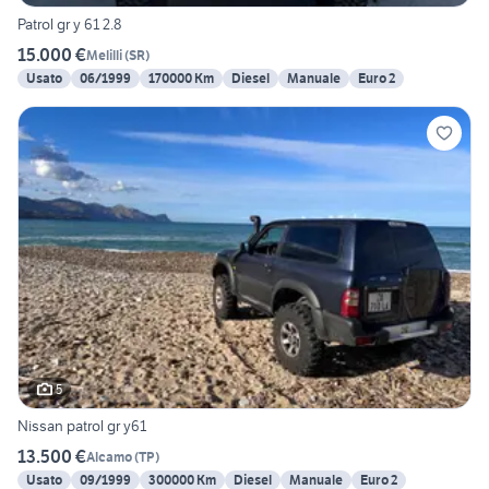
Patrol gr y 61 2.8
15.000 €
Melilli
(
SR
)
Usato
06/1999
170000 Km
Diesel
Manuale
Euro 2
5
Nissan patrol gr y61
13.500 €
Alcamo
(
TP
)
Usato
09/1999
300000 Km
Diesel
Manuale
Euro 2