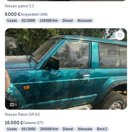
Nissan patrol 3.3
9.000 €
Acquedolci
(
ME
)
Usato
02/1989
245000 Km
Diesel
Manuale
6
Nissan Patrol GR 60
16.000 €
Catania
(
CT
)
Usato
03/2000
200000 Km
Diesel
Manuale
Euro 2