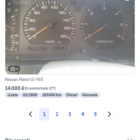
4
Nissan Patrol Gr Y60
14.000 €
Grammichele
(
CT
)
Usato
02/1989
283000 Km
Diesel
Manuale
1
2
3
4
5