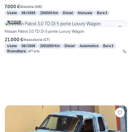
7.000 €
Messina
(
ME
)
Usato
06/1989
200000 Km
Diesel
Manuale
Euro 3
20
Nissan Patrol 3.0 TD Di 5 porte Luxury Wagon
21.000 €
Mascalucia
(
CT
)
Usato
08/2006
2002000 Km
Diesel
Automatico
Euro 3
Rivenditore
GT srls