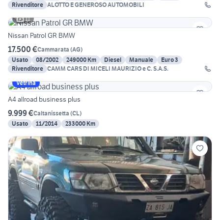
Rivenditore
ALOTTO E GENEROSO AUTOMOBILI
11
Nissan Patrol GR BMW
17.500 €
Cammarata
(
AG
)
Usato
08/2002
249000 Km
Diesel
Manuale
Euro 3
Rivenditore
CAMM CARS DI MICELI MAURIZIO e C. S.A.S.
Vetrina
A4 allroad business plus
9.999 €
Caltanissetta
(
CL
)
Usato
11/2014
233000 Km