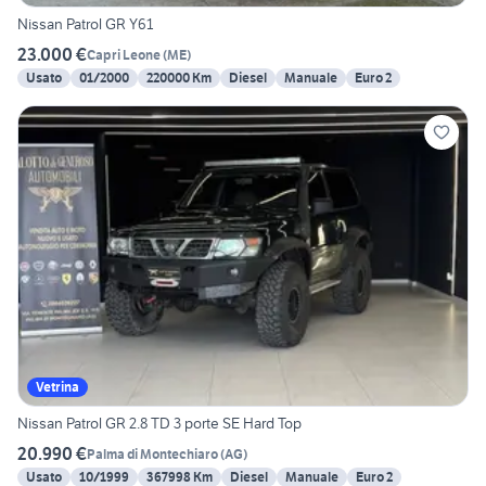
Nissan Patrol GR Y61
23.000 €
Capri Leone
(
ME
)
Usato
01/2000
220000 Km
Diesel
Manuale
Euro 2
Vetrina
Nissan Patrol GR 2.8 TD 3 porte SE Hard Top
20.990 €
Palma di Montechiaro
(
AG
)
Usato
10/1999
367998 Km
Diesel
Manuale
Euro 2