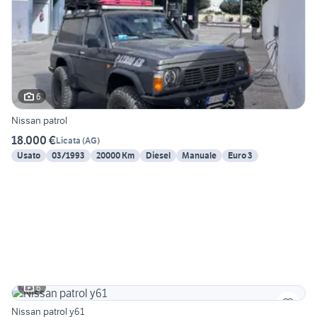
6
Nissan patrol
18.000 €
Licata
(
AG
)
Usato
03/1993
20000 Km
Diesel
Manuale
Euro 3
6
Nissan patrol y61