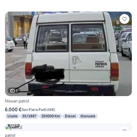
3
Nissan patrol
6.000 €
San Piero Patti
(
ME
)
Usato
03/1987
250000 Km
Diesel
Manuale
4
patrol