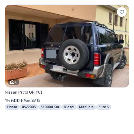
6
Nissan Patrol GR Y61
15.600 €
Patti
(
ME
)
Usato
05/2003
310000 Km
Diesel
Manuale
Euro 3