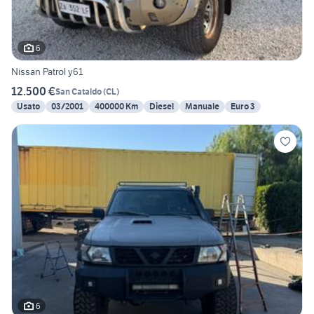
6
Nissan Patrol y61
12.500 €
San Cataldo
(
CL
)
Usato
03/2001
400000 Km
Diesel
Manuale
Euro 3
6