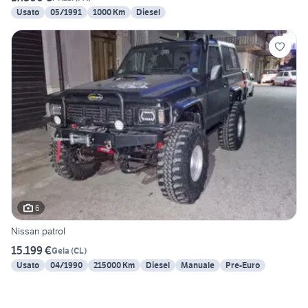
Usato
05/1991
1000 Km
Diesel
6
Nissan patrol
15.199 €
Gela
(
CL
)
Usato
04/1990
215000 Km
Diesel
Manuale
Pre-Euro