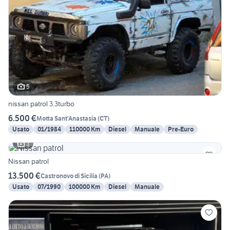
5
nissan patrol 3.3turbo
6.500 €
Motta Sant'Anastasia
(
CT
)
Usato
01/1984
110000 Km
Diesel
Manuale
Pre-Euro
3
Nissan patrol
13.500 €
Castronovo di Sicilia
(
PA
)
Usato
07/1990
100000 Km
Diesel
Manuale