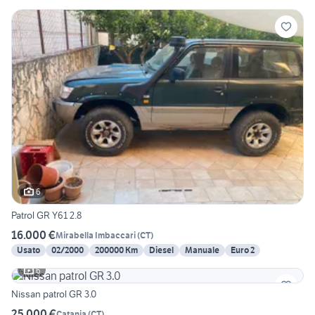
6
Patrol GR Y61 2.8
16.000 €
Mirabella Imbaccari
(
CT
)
Usato
02/2000
200000 Km
Diesel
Manuale
Euro 2
6
Nissan patrol GR 3.0
25.000 €
Catania
(
CT
)