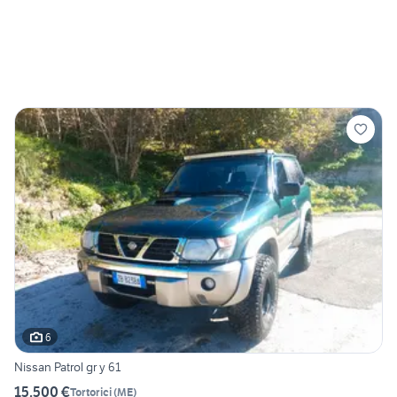
6
Nissan Patrol gr y 61
15.500 €
Tortorici
(
ME
)