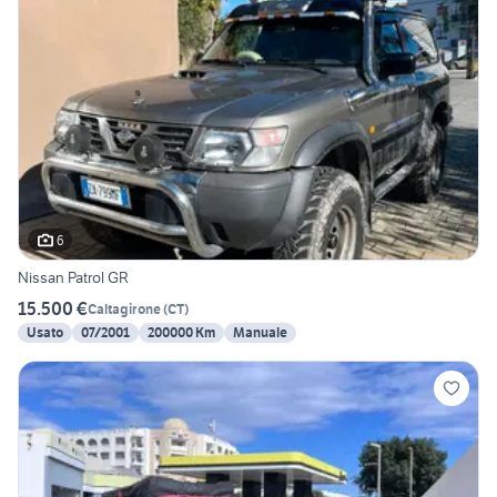
6
Nissan Patrol GR
15.500 €
Caltagirone
(
CT
)
Usato
07/2001
200000 Km
Manuale