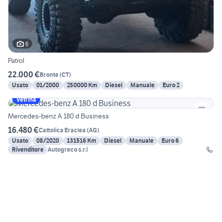
6
Patrol
22.000 €
Bronte
(
CT
)
Usato
01/2000
250000 Km
Diesel
Manuale
Euro 2
Vetrina
Mercedes-benz A 180 d Business
16.480 €
Cattolica Eraclea
(
AG
)
Usato
08/2020
131516 Km
Diesel
Manuale
Euro 6
Rivenditore
Autogreco s.r.l