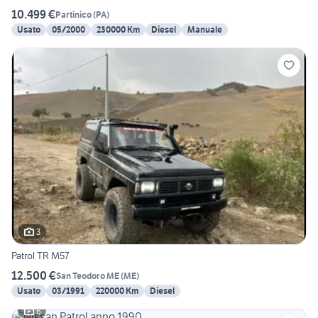
10.499 €
Partinico
(
PA
)
Usato
05/2000
230000 Km
Diesel
Manuale
3
Patrol TR M57
12.500 €
San Teodoro ME
(
ME
)
Usato
03/1991
220000 Km
Diesel
6