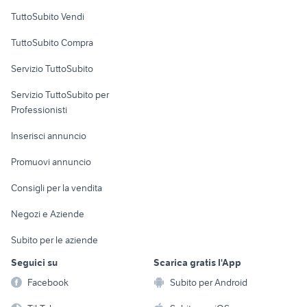
Case vacanza
TuttoSubito Vendi
Uffici e Locali
TuttoSubito Compra
commerciali
Servizio TuttoSubito
elettronica
per la casa e la
sports e hobby
Servizio TuttoSubito per
persona
Informatica
Animali
Professionisti
Arredamento e
Console e
Accessori per
Casalinghi
Inserisci annuncio
Videogiochi
animali
Elettrodomestici
Promuovi annuncio
Audio/Video
Musica e Film
Giardino e Fai da te
Consigli per la vendita
Fotografia
Libri e Riviste
Abbigliamento e
Negozi e Aziende
Telefonia
Strumenti Musicali
Accessori
Subito per le aziende
Sports
Tutto per i bambini
Seguici su
Scarica gratis l'App
Biciclette
Facebook
Subito per Android
Collezionismo