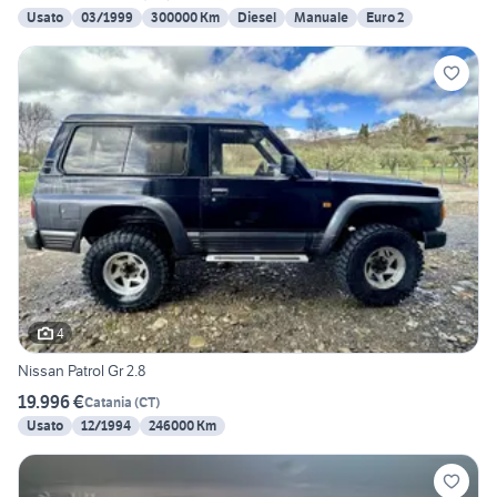
Usato
03/1999
300000 Km
Diesel
Manuale
Euro 2
4
Nissan Patrol Gr 2.8
19.996 €
Catania
(
CT
)
Usato
12/1994
246000 Km