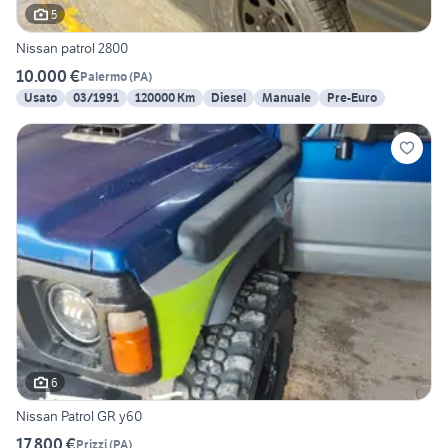
5
Nissan patrol 2800
10.000 €
Palermo
(
PA
)
Usato
03/1991
120000 Km
Diesel
Manuale
Pre-Euro
6
Nissan Patrol GR y60
17.800 €
Prizzi
(
PA
)