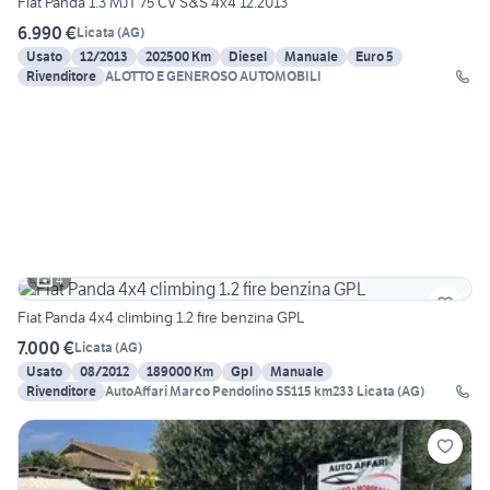
Fiat Panda 1.3 MJT 75 CV S&S 4x4 12.2013
6.990 €
Licata
(
AG
)
Usato
12/2013
202500 Km
Diesel
Manuale
Euro 5
Rivenditore
ALOTTO E GENEROSO AUTOMOBILI
4
Fiat Panda 4x4 climbing 1.2 fire benzina GPL
7.000 €
Licata
(
AG
)
Usato
08/2012
189000 Km
Gpl
Manuale
Rivenditore
AutoAffari Marco Pendolino SS115 km233 Licata (AG)