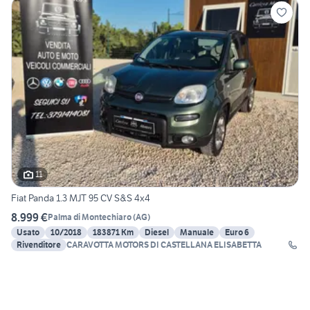
11
Fiat Panda 1.3 MJT 95 CV S&S 4x4
8.999 €
Palma di Montechiaro
(
AG
)
Usato
10/2018
183871 Km
Diesel
Manuale
Euro 6
Rivenditore
CARAVOTTA MOTORS DI CASTELLANA ELISABETTA