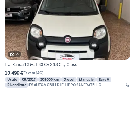
25
Fiat Panda 1.3 MJT 80 CV S&S City Cross
10.499 €
Favara
(
AG
)
Usato
09/2017
209000 Km
Diesel
Manuale
Euro 6
Rivenditore
FS AUTOMOBILI DI FILIPPO SANFRATELLO