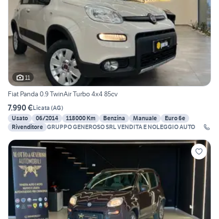
11
Fiat Panda 0.9 TwinAir Turbo 4x4 85cv
7.990 €
Licata
(
AG
)
Usato
06/2014
118000 Km
Benzina
Manuale
Euro 6e
Rivenditore
GRUPPO GENEROSO SRL VENDITA E NOLEGGIO AUTO