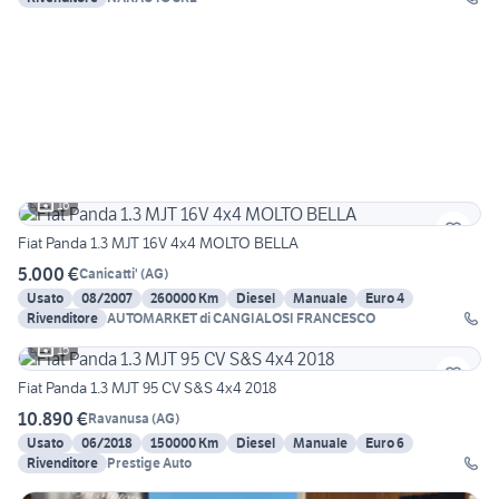
16
Fiat Panda 1.3 MJT 16V 4x4 MOLTO BELLA
5.000 €
Canicatti'
(
AG
)
Usato
08/2007
260000 Km
Diesel
Manuale
Euro 4
Rivenditore
AUTOMARKET di CANGIALOSI FRANCESCO
15
Fiat Panda 1.3 MJT 95 CV S&S 4x4 2018
10.890 €
Ravanusa
(
AG
)
Usato
06/2018
150000 Km
Diesel
Manuale
Euro 6
Rivenditore
Prestige Auto