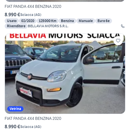
FIAT PANDA 4X4 BENZINA 2020
8.990 €
Sciacca
(
AG
)
Usato
02/2020
125000 Km
Benzina
Manuale
Euro 6e
Rivenditore
BELLAVIA MOTORS S.R.L.
Vetrina
FIAT PANDA 4X4 BENZINA 2020
8.990 €
Sciacca
(
AG
)