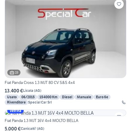
19
Fiat Panda Cross 1.3 MJT 80 CV S&S 4x4
13.400 €
Licata
(
AG
)
Usato
06/2015
154000 Km
Diesel
Manuale
Euro 6e
Rivenditore
Special Car Srl
Vetrina
Fiat Panda 1.3 MJT 16V 4x4 MOLTO BELLA
5.000 €
Canicatti'
(
AG
)