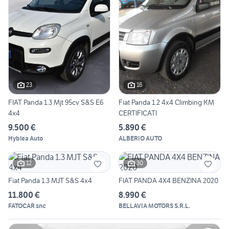
23
16
FIAT Panda 1.3 Mjt 95cv S&S E6
Fiat Panda 1.2 4x4 Climbing KM
4x4
CERTIFICATI
9.500 €
5.890 €
Hyblea Auto
ALBERIO AUTO
12
30
Fiat Panda 1.3 MJT S&S 4x4
FIAT PANDA 4X4 BENZINA 2020
11.800 €
8.990 €
FATOCAR snc
BELLAVIA MOTORS S.R.L.