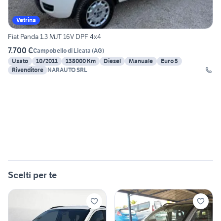
Vetrina
Fiat Panda 1.3 MJT 16V DPF 4x4
7.700 €
Campobello di Licata
(
AG
)
Usato
10/2011
138000 Km
Diesel
Manuale
Euro 5
Rivenditore
NARAUTO SRL
Scelti per te