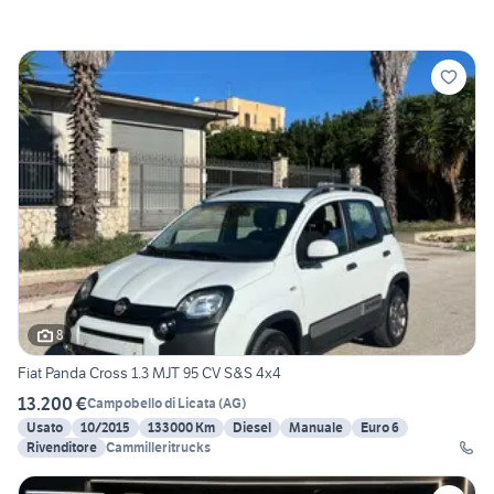
8
Fiat Panda Cross 1.3 MJT 95 CV S&S 4x4
13.200 €
Campobello di Licata
(
AG
)
Usato
10/2015
133000 Km
Diesel
Manuale
Euro 6
Rivenditore
Cammilleritrucks