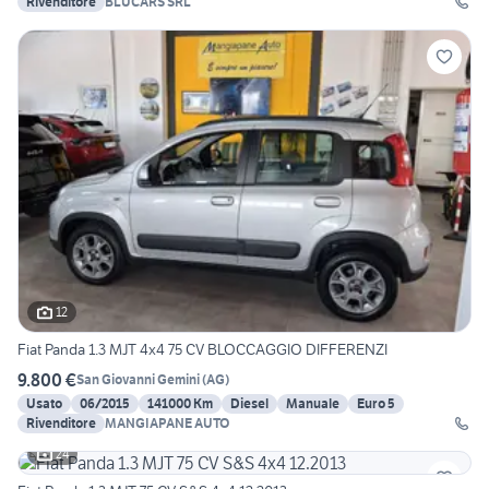
Rivenditore
BLUCARS SRL
12
Fiat Panda 1.3 MJT 4x4 75 CV BLOCCAGGIO DIFFERENZI
9.800 €
San Giovanni Gemini
(
AG
)
Usato
06/2015
141000 Km
Diesel
Manuale
Euro 5
Rivenditore
MANGIAPANE AUTO
24