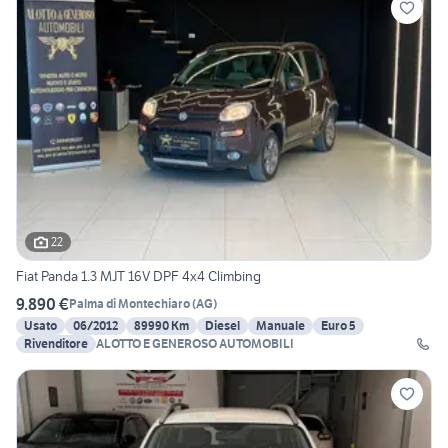
22
Fiat Panda 1.3 MJT 16V DPF 4x4 Climbing
9.890 €
Palma di Montechiaro
(
AG
)
Usato
06/2012
89990 Km
Diesel
Manuale
Euro 5
Rivenditore
ALOTTO E GENEROSO AUTOMOBILI