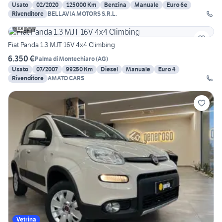
Usato
02/2020
125000 Km
Benzina
Manuale
Euro 6e
Rivenditore
BELLAVIA MOTORS S.R.L.
20
Fiat Panda 1.3 MJT 16V 4x4 Climbing
6.350 €
Palma di Montechiaro
(
AG
)
Usato
07/2007
99250 Km
Diesel
Manuale
Euro 4
Rivenditore
AMATO CARS
Vetrina