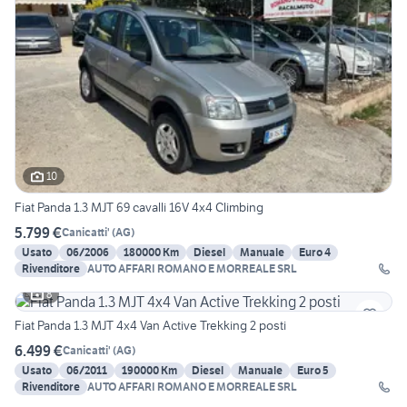
10
Fiat Panda 1.3 MJT 69 cavalli 16V 4x4 Climbing
5.799 €
Canicatti'
(
AG
)
Usato
06/2006
180000 Km
Diesel
Manuale
Euro 4
Rivenditore
AUTO AFFARI ROMANO E MORREALE SRL
8
Fiat Panda 1.3 MJT 4x4 Van Active Trekking 2 posti
6.499 €
Canicatti'
(
AG
)
Usato
06/2011
190000 Km
Diesel
Manuale
Euro 5
Rivenditore
AUTO AFFARI ROMANO E MORREALE SRL