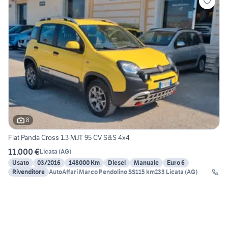
8
Fiat Panda Cross 1.3 MJT 95 CV S&S 4x4
11.000 €
Licata
(
AG
)
Usato
03/2016
148000 Km
Diesel
Manuale
Euro 6
Rivenditore
AutoAffari Marco Pendolino SS115 km233 Licata (AG)