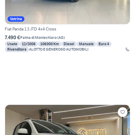
Vetrina
Fiat Panda 1.3 JTD 4x4 Cross
7.490 €
Palma di Montechiaro
(
AG
)
Usato
12/2006
106000 Km
Diesel
Manuale
Euro 4
Rivenditore
ALOTTO E GENEROSO AUTOMOBILI