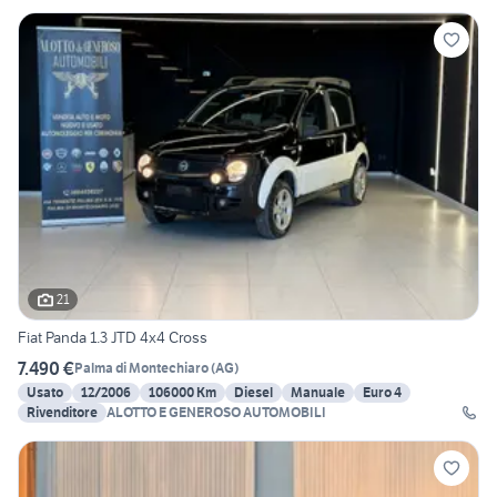
21
Fiat Panda 1.3 JTD 4x4 Cross
7.490 €
Palma di Montechiaro
(
AG
)
Usato
12/2006
106000 Km
Diesel
Manuale
Euro 4
Rivenditore
ALOTTO E GENEROSO AUTOMOBILI