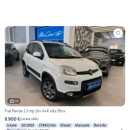
24
Fiat Panda 1.3 mjt 16v 4x4 s&s 95cv
9.900 €
Licata
(
AG
)
Usato
10/2015
179611 Km
Diesel
Manuale
Euro 6e