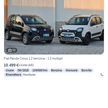
30
Fiat Panda Cross 1.2 benzina - 1.3 multijet
10.499 €
Licata
(
AG
)
Usato
09/2018
139000 Km
Benzina
Manuale
Euro 6e
Rivenditore
NoviAuto