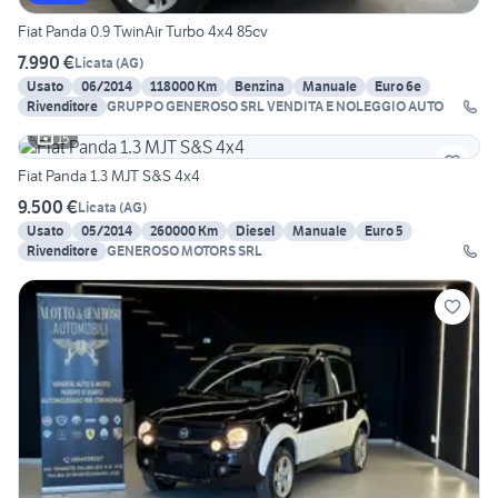
Fiat Panda 0.9 TwinAir Turbo 4x4 85cv
7.990 €
Licata
(
AG
)
Usato
06/2014
118000 Km
Benzina
Manuale
Euro 6e
Rivenditore
GRUPPO GENEROSO SRL VENDITA E NOLEGGIO AUTO
15
Fiat Panda 1.3 MJT S&S 4x4
9.500 €
Licata
(
AG
)
Usato
05/2014
260000 Km
Diesel
Manuale
Euro 5
Rivenditore
GENEROSO MOTORS SRL