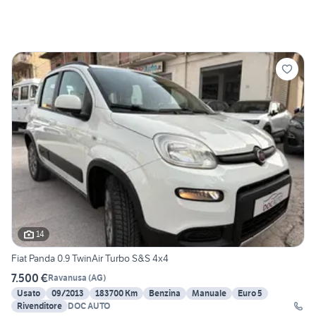
14
Fiat Panda 0.9 TwinAir Turbo S&S 4x4
7.500 €
Ravanusa
(
AG
)
Usato
09/2013
183700 Km
Benzina
Manuale
Euro 5
Rivenditore
DOC AUTO