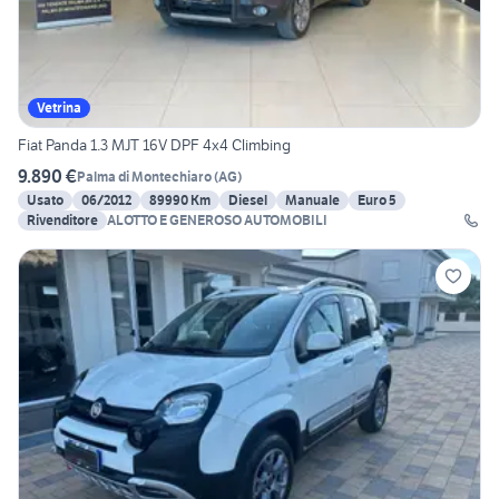
Vetrina
Fiat Panda 1.3 MJT 16V DPF 4x4 Climbing
9.890 €
Palma di Montechiaro
(
AG
)
Usato
06/2012
89990 Km
Diesel
Manuale
Euro 5
Rivenditore
ALOTTO E GENEROSO AUTOMOBILI