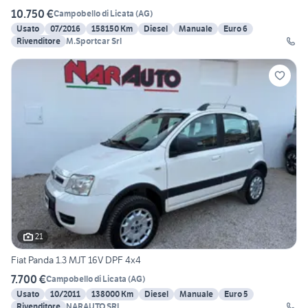
10.750 €
Campobello di Licata
(
AG
)
Usato
07/2016
158150 Km
Diesel
Manuale
Euro 6
Rivenditore
M.Sportcar Srl
21
Fiat Panda 1.3 MJT 16V DPF 4x4
7.700 €
Campobello di Licata
(
AG
)
Usato
10/2011
138000 Km
Diesel
Manuale
Euro 5
Rivenditore
NARAUTO SRL