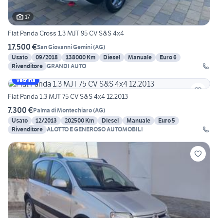
17
Fiat Panda Cross 1.3 MJT 95 CV S&S 4x4
17.500 €
San Giovanni Gemini
(
AG
)
Usato
09/2018
138000 Km
Diesel
Manuale
Euro 6
Rivenditore
GRANDI AUTO
Vetrina
Fiat Panda 1.3 MJT 75 CV S&S 4x4 12.2013
7.300 €
Palma di Montechiaro
(
AG
)
Usato
12/2013
202500 Km
Diesel
Manuale
Euro 5
Rivenditore
ALOTTO E GENEROSO AUTOMOBILI