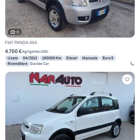
15
FIAT PANDA 4X4
4.700 €
Agrigento
(
AG
)
Usato
04/2013
190000 Km
Diesel
Manuale
Euro 5
Rivenditore
Davide Car