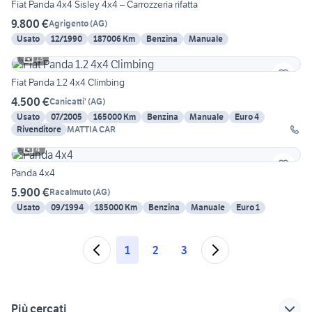
Fiat Panda 4x4 Sisley 4x4 – Carrozzeria rifatta
9.800 €
Agrigento
(
AG
)
Usato
12/1990
187006 Km
Benzina
Manuale
13
Fiat Panda 1.2 4x4 Climbing
4.500 €
Canicatti'
(
AG
)
Usato
07/2005
165000 Km
Benzina
Manuale
Euro 4
Rivenditore
MATTIA CAR
4
Panda 4x4
5.900 €
Racalmuto
(
AG
)
Usato
09/1994
185000 Km
Benzina
Manuale
Euro 1
1
2
3
Più cercati