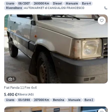
Usato
08/2007
260000 Km
Diesel
Manuale
Euro 4
Rivenditore
AUTOMARKET di CANGIALOSI FRANCESCO
5
Fiat Panda 1.1 Fire 4x4
5.490 €
Ribera
(
AG
)
Usato
03/1998
207000 Km
Benzina
Manuale
Euro 2