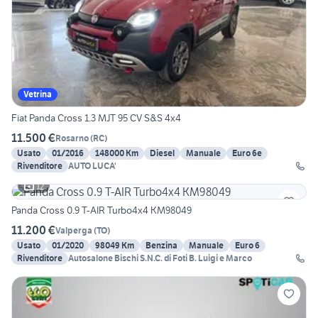
Vetrina
Fiat Panda Cross 1.3 MJT 95 CV S&S 4x4
11.500 €
Rosarno
(
RC
)
Usato
01/2016
148000 Km
Diesel
Manuale
Euro 6e
Rivenditore
AUTO LUCA'
12
Panda Cross 0.9 T-AIR Turbo4x4 KM98049
11.200 €
Valperga
(
TO
)
Usato
01/2020
98049 Km
Benzina
Manuale
Euro 6
Rivenditore
Autosalone Bischi S.N.C. di Foti B. Luigi e Marco