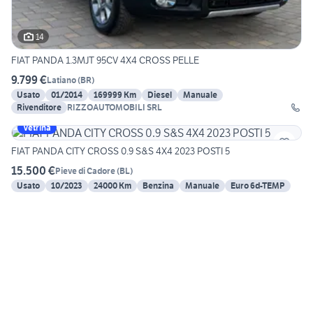
14
FIAT PANDA 1.3MJT 95CV 4X4 CROSS PELLE
9.799 €
Latiano
(
BR
)
Usato
01/2014
169999 Km
Diesel
Manuale
Rivenditore
RIZZOAUTOMOBILI SRL
Vetrina
FIAT PANDA CITY CROSS 0.9 S&S 4X4 2023 POSTI 5
15.500 €
Pieve di Cadore
(
BL
)
Usato
10/2023
24000 Km
Benzina
Manuale
Euro 6d-TEMP