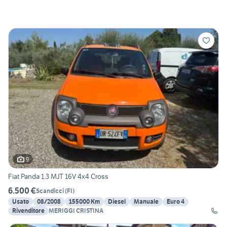
9
Fiat Panda 1.3 MJT 16V 4x4 Cross
6.500 €
Scandicci
(
FI
)
Usato
08/2008
155000 Km
Diesel
Manuale
Euro 4
Rivenditore
MERIGGI CRISTINA