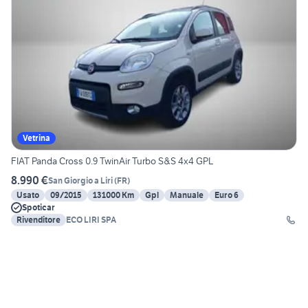
Vetrina
FIAT Panda Cross 0.9 TwinAir Turbo S&S 4x4 GPL
8.990 €
San Giorgio a Liri
(
FR
)
Usato
09/2015
131000 Km
Gpl
Manuale
Euro 6
Spoticar
Rivenditore
ECO LIRI SPA