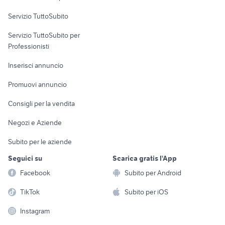
commerciali
Servizio TuttoSubito
elettronica
per la casa e la
sports e hobby
Servizio TuttoSubito per
persona
Informatica
Animali
Professionisti
Arredamento e
Console e
Accessori per
Casalinghi
Inserisci annuncio
Videogiochi
animali
Elettrodomestici
Promuovi annuncio
Audio/Video
Musica e Film
Giardino e Fai da te
Consigli per la vendita
Fotografia
Libri e Riviste
Abbigliamento e
Negozi e Aziende
Telefonia
Strumenti Musicali
Accessori
Subito per le aziende
Sports
Tutto per i bambini
Seguici su
Scarica gratis l'App
Biciclette
Facebook
Subito per Android
Collezionismo
TikTok
Subito per iOS
Instagram