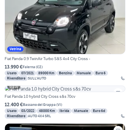
Vetrina
Fiat Panda 0.9 TwinAir Turbo S&S 4x4 City Cross -
13.990 €
Falerna
(
CZ
)
Usato
07/2021
89000 Km
Benzina
Manuale
Euro 6
Rivenditore
SULL'AUTO
16
Fiat Panda 1.0 hybrid City Cross s&s 70cv
12.400 €
Bassano del Grappa
(
VI
)
Usato
03/2022
48000 Km
Ibrida
Manuale
Euro 6d
Rivenditore
AUTO 4X4 SRL