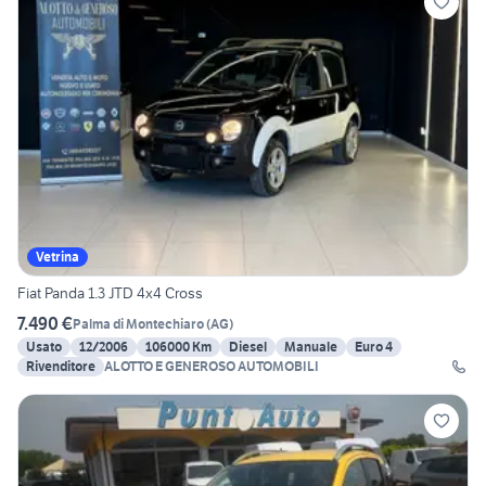
Vetrina
Fiat Panda 1.3 JTD 4x4 Cross
7.490 €
Palma di Montechiaro
(
AG
)
Usato
12/2006
106000 Km
Diesel
Manuale
Euro 4
Rivenditore
ALOTTO E GENEROSO AUTOMOBILI