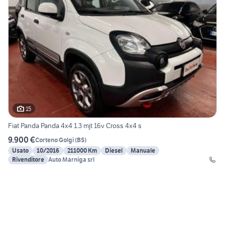
15
Fiat Panda Panda 4x4 1.3 mjt 16v Cross 4x4 s
9.900 €
Corteno Golgi
(
BS
)
Usato
10/2016
211000 Km
Diesel
Manuale
Rivenditore
Auto Marniga srl