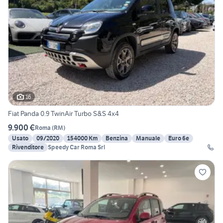
16
Fiat Panda 0.9 TwinAir Turbo S&S 4x4
9.900 €
Roma
(
RM
)
Usato
09/2020
154000 Km
Benzina
Manuale
Euro 6e
Rivenditore
Speedy Car Roma Srl