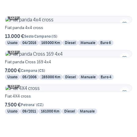
6
Fiat panda 4x4 cross
13.000 €
Sesto Campano
(
IS
)
Usato
04/2016
165000 Km
Diesel
Manuale
Euro 6
3
Fiat panda Cross 169 4x4
7.000 €
Campana
(
CS
)
Usato
05/2006
285000 Km
Diesel
Manuale
Euro 4
6
Fiat 4X4 cross
7.500 €
Petrona'
(
CZ
)
Usato
09/2011
161000 Km
Diesel
Manuale