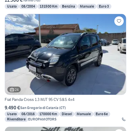
11.500 €
Torino
(
TO
)
Usato
08/2004
131500 Km
Benzina
Manuale
Euro 3
24
Fiat Panda Cross 1.3 MJT 95 CV S&S 4x4
9.490 €
San Gregorio di Catania
(
CT
)
Usato
08/2016
170000 Km
Diesel
Manuale
Euro 6e
Rivenditore
EUROPAMOTORS