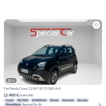
19
Fiat Panda Cross 1.3 MJT 80 CV S&S 4x4
13.400 €
Licata
(
AG
)
Usato
06/2015
154000 Km
Diesel
Manuale
Euro 6e
Rivenditore
Special Car Srl