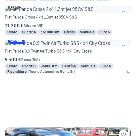
6
Fiat Panda Cross 4x4 1.3mtjet 95CV S&S
11.200 €
Mirano
(
VE
)
Usato
06/2016
161000 Km
Diesel
Manuale
Euro 6
Vetrina
Fiat Panda 0.9 TwinAir Turbo S&S 4x4 City Cross
9.500 €
Roma
(
RM
)
Usato
01/2023
96000 Km
Benzina
Manuale
Euro 6
Rivenditore
Tecno Automotive Roma Srl