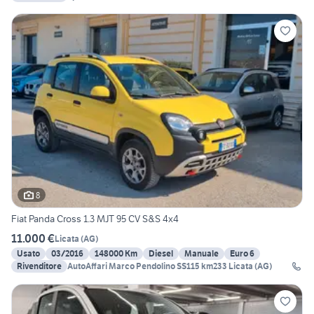
8
Fiat Panda Cross 1.3 MJT 95 CV S&S 4x4
11.000 €
Licata
(
AG
)
Usato
03/2016
148000 Km
Diesel
Manuale
Euro 6
Rivenditore
AutoAffari Marco Pendolino SS115 km233 Licata (AG)