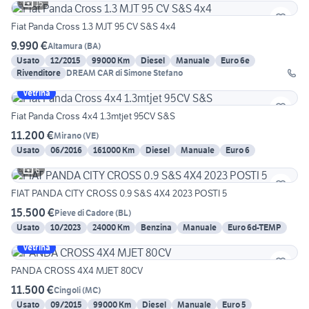
15
Fiat Panda Cross 1.3 MJT 95 CV S&S 4x4
9.990 €
Altamura
(
BA
)
Usato
12/2015
99000 Km
Diesel
Manuale
Euro 6e
Rivenditore
DREAM CAR di Simone Stefano
Vetrina
Fiat Panda Cross 4x4 1.3mtjet 95CV S&S
11.200 €
Mirano
(
VE
)
Usato
06/2016
161000 Km
Diesel
Manuale
Euro 6
6
FIAT PANDA CITY CROSS 0.9 S&S 4X4 2023 POSTI 5
15.500 €
Pieve di Cadore
(
BL
)
Usato
10/2023
24000 Km
Benzina
Manuale
Euro 6d-TEMP
Vetrina
PANDA CROSS 4X4 MJET 80CV
11.500 €
Cingoli
(
MC
)
Usato
09/2015
99000 Km
Diesel
Manuale
Euro 5