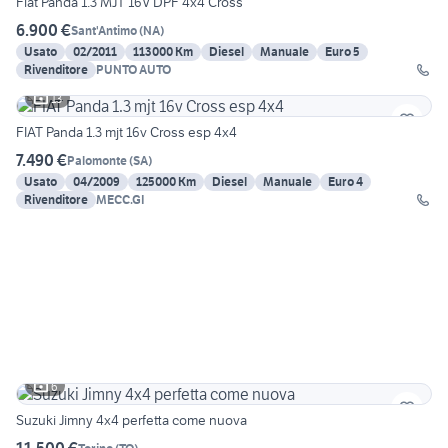
Fiat Panda 1.3 MJT 16V DPF 4x4 Cross
6.900 €
Sant'Antimo
(
NA
)
Usato
02/2011
113000 Km
Diesel
Manuale
Euro 5
Rivenditore
PUNTO AUTO
13
FIAT Panda 1.3 mjt 16v Cross esp 4x4
7.490 €
Palomonte
(
SA
)
Usato
04/2009
125000 Km
Diesel
Manuale
Euro 4
Rivenditore
MECC.GI
6
Suzuki Jimny 4x4 perfetta come nuova