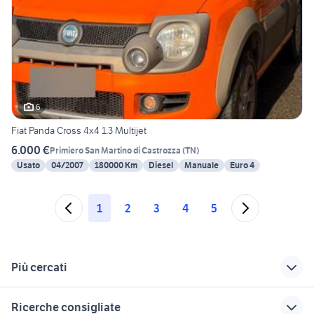
6
Fiat Panda Cross 4x4 1.3 Multijet
6.000 €
Primiero San Martino di Castrozza
(
TN
)
Usato
04/2007
180000 Km
Diesel
Manuale
Euro 4
1
2
3
4
5
Più cercati
Correlati
Richerche simili
Suggerimenti
Ricerche consigliate