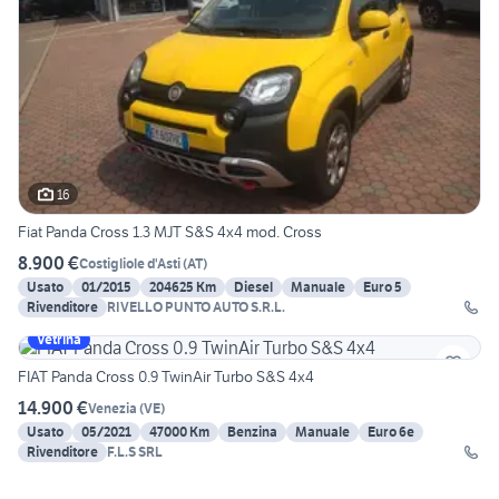
16
Fiat Panda Cross 1.3 MJT S&S 4x4 mod. Cross
8.900 €
Costigliole d'Asti
(
AT
)
Usato
01/2015
204625 Km
Diesel
Manuale
Euro 5
Rivenditore
RIVELLO PUNTO AUTO S.R.L.
Vetrina
FIAT Panda Cross 0.9 TwinAir Turbo S&S 4x4
14.900 €
Venezia
(
VE
)
Usato
05/2021
47000 Km
Benzina
Manuale
Euro 6e
Rivenditore
F.L.S SRL