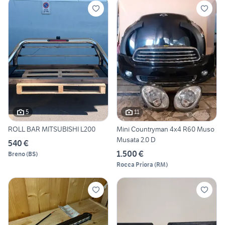
5
11
ROLL BAR MITSUBISHI L200
Mini Countryman 4x4 R60 Muso
Musata 2.0 D
540 €
1.500 €
Breno
(
BS
)
Rocca Priora
(
RM
)