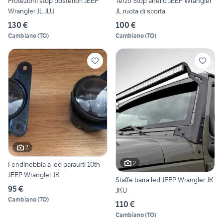
Protezioni stop posteriori JEEP
Terzo Stop anello JEEP Wrangler
Wrangler JL JLU
JL ruota di scorta
130 €
100 €
Cambiano
(
TO
)
Cambiano
(
TO
)
2
2
Fendinebbia a led paraurti 10th
JEEP Wrangler JK
Staffe barra led JEEP Wrangler JK
95 €
JKU
Cambiano
(
TO
)
110 €
Cambiano
(
TO
)