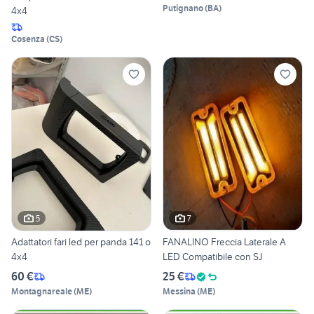
Putignano
(
BA
)
4x4
Cosenza
(
CS
)
5
7
Adattatori fari led per panda 141 o
FANALINO Freccia Laterale A
4x4
LED Compatibile con SJ
60 €
25 €
Montagnareale
(
ME
)
Messina
(
ME
)