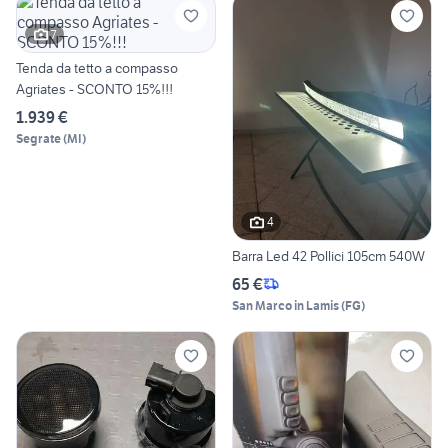
7
Tenda da tetto a compasso
Agriates - SCONTO 15%!!!
1.939 €
Segrate
(
MI
)
4
Barra Led 42 Pollici 105cm 540W
65 €
San Marco in Lamis
(
FG
)