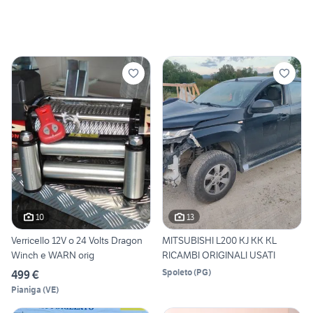
10
13
Verricello 12V o 24 Volts Dragon
MITSUBISHI L200 KJ KK KL
Winch e WARN orig
RICAMBI ORIGINALI USATI
Spoleto
(
PG
)
499 €
Pianiga
(
VE
)