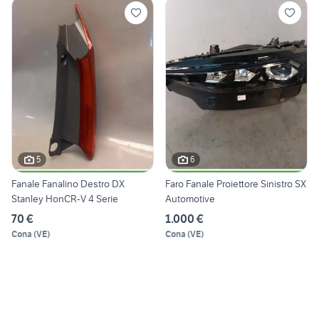
5
6
Fanale Fanalino Destro DX
Faro Fanale Proiettore Sinistro SX
Stanley HonCR-V 4 Serie
Automotive
70 €
1.000 €
Cona
(
VE
)
Cona
(
VE
)