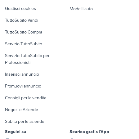
Veicoli commerciali
altro
Gestisci cookies
Modelli auto
Case vacanza
TuttoSubito Vendi
Uffici e Locali
TuttoSubito Compra
commerciali
Servizio TuttoSubito
elettronica
per la casa e la
sports e hobby
Servizio TuttoSubito per
persona
Informatica
Animali
Professionisti
Arredamento e
Console e
Accessori per
Casalinghi
Inserisci annuncio
Videogiochi
animali
Elettrodomestici
Promuovi annuncio
Audio/Video
Musica e Film
Giardino e Fai da te
Consigli per la vendita
Fotografia
Libri e Riviste
Abbigliamento e
Negozi e Aziende
Telefonia
Strumenti Musicali
Accessori
Subito per le aziende
Sports
Tutto per i bambini
Seguici su
Scarica gratis l'App
Biciclette