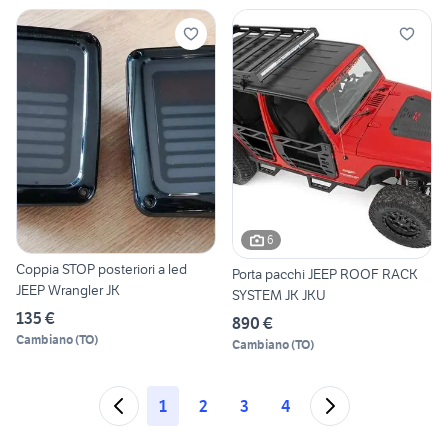
6
Coppia STOP posteriori a led
Porta pacchi JEEP ROOF RACK
JEEP Wrangler JK
SYSTEM JK JKU
135 €
890 €
Cambiano
(
TO
)
Cambiano
(
TO
)
1
2
3
4