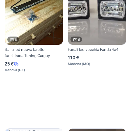
6
6
Barra led nuova faretto
Fanali led vecchia Panda 4x4
fuoristrada Tuning Carguy
110 €
25 €
Modena
(
MO
)
Genova
(
GE
)