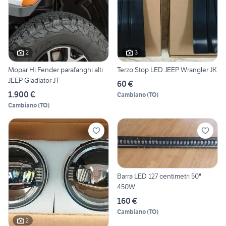
2
3
Mopar Hi Fender parafanghi alti
Terzo Stop LED JEEP Wrangler JK
JEEP Gladiator JT
60 €
1.900 €
Cambiano
(
TO
)
Cambiano
(
TO
)
Barra LED 127 centimetri 50"
450W
160 €
Cambiano
(
TO
)
2