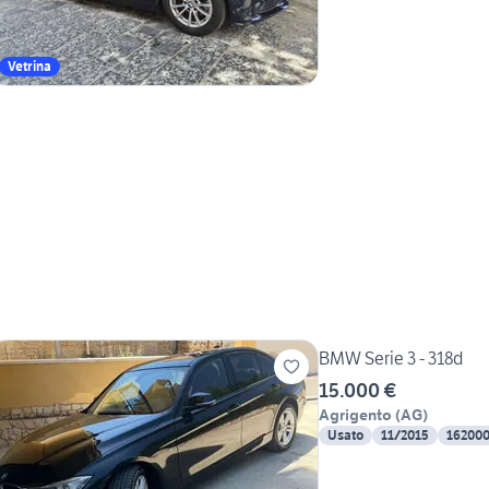
Vetrina
BMW Serie 3 - 318d
15.000 €
Agrigento
(
AG
)
Usato
11/2015
16200