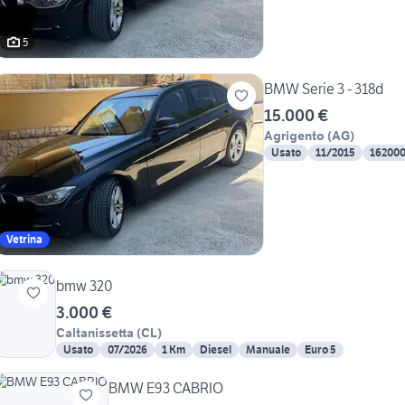
5
BMW Serie 3 - 318d
15.000 €
Agrigento
(
AG
)
Usato
11/2015
16200
Vetrina
bmw 320
3.000 €
Caltanissetta
(
CL
)
Usato
07/2026
1 Km
Diesel
Manuale
Euro 5
BMW E93 CABRIO