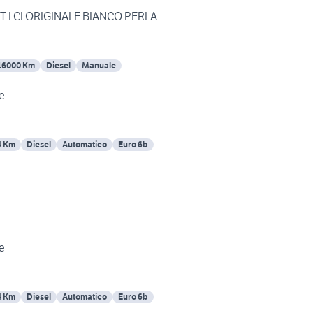
 LCI ORIGINALE BIANCO PERLA
16000 Km
Diesel
Manuale
e
4 Km
Diesel
Automatico
Euro 6b
e
4 Km
Diesel
Automatico
Euro 6b