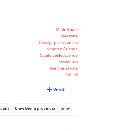
Modelli auto
Magazine
Consigli per la vendita
Negozi e Aziende
Subito per le Aziende
Assistenza
Ricerche salvate
Preferiti
Vendi
scana
bmw Biella provincia
bmw x2 Sicilia
bmw i4
bmw seri