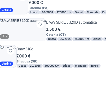
9.000 €
Palermo
(
PA
)
Vetrina
Usato
05/2008
126000 Km
Diesel
Manuale
Eu
BMW SERIE 3 320D automatica
1.500 €
Catania
(
CT
)
5
Usato
05/2005
245000 Km
Diesel
Bmw 316d
7.000 €
Siracusa
(
SR
)
Vetrina
Usato
10/2016
300000 Km
Diesel
Manuale
Euro 6