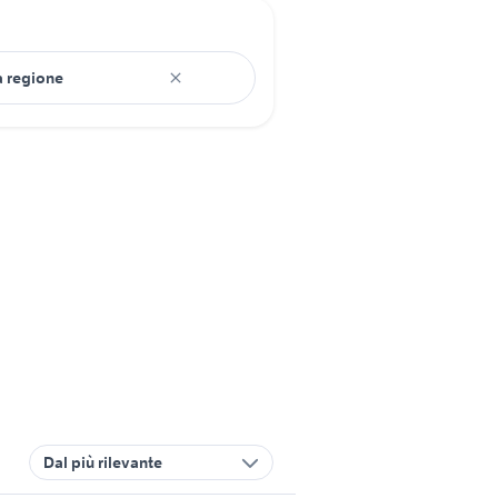
Dal più rilevante