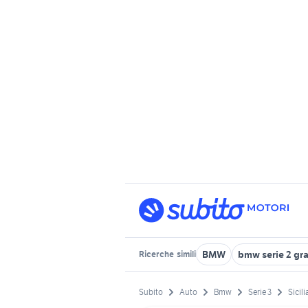
BMW
bmw serie 2 gra
Ricerche
simili
Subito
Auto
Bmw
Serie 3
Sicili