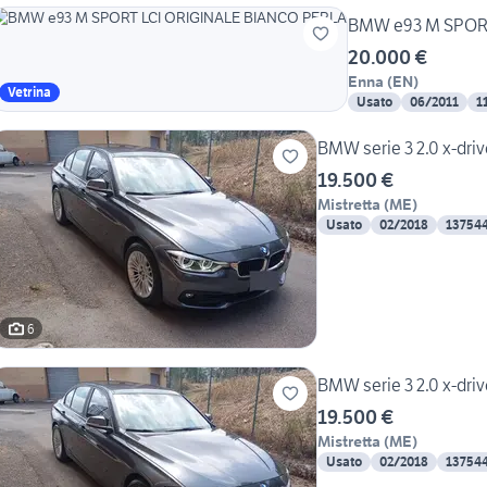
BMW e93 M SPORT
20.000 €
Enna
(
EN
)
Vetrina
Usato
06/2011
1
BMW serie 3 2.0 x-driv
19.500 €
Mistretta
(
ME
)
Usato
02/2018
13754
6
BMW serie 3 2.0 x-driv
19.500 €
Mistretta
(
ME
)
Usato
02/2018
13754