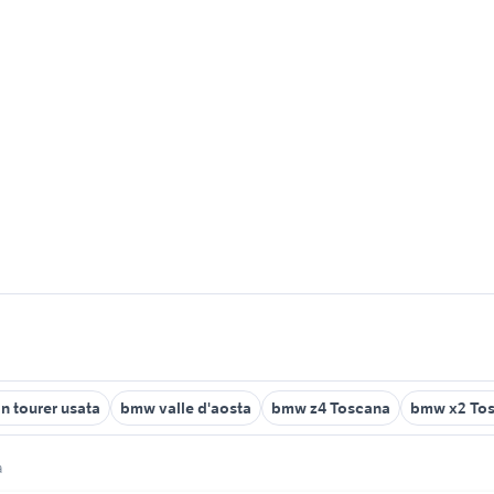
n tourer usata
bmw valle d'aosta
bmw z4 Toscana
bmw x2 To
a