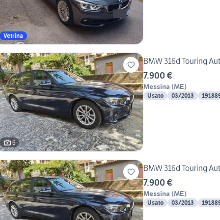
Vetrina
BMW 316d Touring Aut
7.900 €
Messina
(
ME
)
Usato
03/2013
19188
6
BMW 316d Touring Aut
7.900 €
Messina
(
ME
)
Usato
03/2013
19188