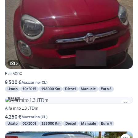
6
Fiat 500X
9.500 €
Mazzarino
(
CL
)
Usato
10/2015
198000 Km
Diesel
Manuale
Euro 6
6
Alfa mito 1.3 JTDm
4.250 €
Mazzarino
(
CL
)
Usato
02/2009
185000 Km
Diesel
Manuale
Euro 4