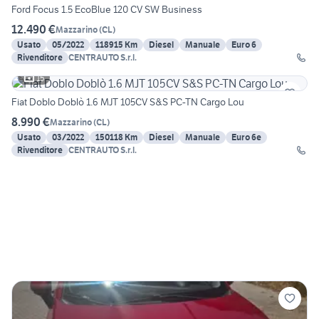
Ford Focus 1.5 EcoBlue 120 CV SW Business
12.490 €
Mazzarino
(
CL
)
Usato
05/2022
118915 Km
Diesel
Manuale
Euro 6
Rivenditore
CENTRAUTO S.r.l.
15
Fiat Doblo Doblò 1.6 MJT 105CV S&S PC-TN Cargo Lou
8.990 €
Mazzarino
(
CL
)
Usato
03/2022
150118 Km
Diesel
Manuale
Euro 6e
Rivenditore
CENTRAUTO S.r.l.