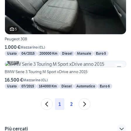
5
Peugeot 308
1.000 €
Mazzarino
(
CL
)
Usato
04/2015
200000 Km
Diesel
Manuale
Euro 5
6
BMW Serie 3 Touring M Sport xDrive anno 2015
16.500 €
Mazzarino
(
CL
)
Usato
07/2015
164000 Km
Diesel
Automatico
Euro 6
1
2
Più cercati