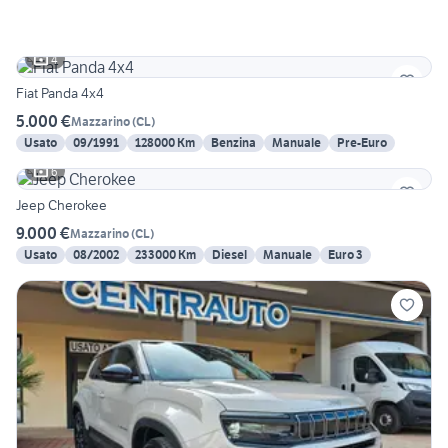
4
Fiat Panda 4x4
5.000 €
Mazzarino
(
CL
)
Usato
09/1991
128000 Km
Benzina
Manuale
Pre-Euro
6
Jeep Cherokee
9.000 €
Mazzarino
(
CL
)
Usato
08/2002
233000 Km
Diesel
Manuale
Euro 3