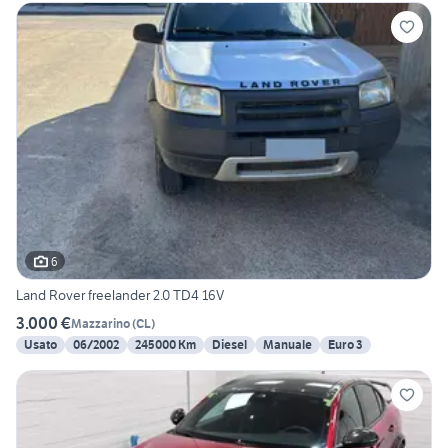
6
Land Rover freelander 2.0 TD4 16V
3.000 €
Mazzarino
(
CL
)
Usato
06/2002
245000 Km
Diesel
Manuale
Euro 3