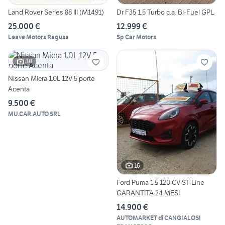
Land Rover Series 88 III (M1491)
Dr F35 1.5 Turbo c.a. Bi-Fuel GPL
25.000 €
12.999 €
Leave Motors Ragusa
Sp Car Motors
30
Nissan Micra 1.0L 12V 5 porte
Acenta
9.500 €
MU.CAR.AUTO SRL
16
Ford Puma 1.5 120 CV ST-Line
GARANTITA 24 MESI
14.900 €
AUTOMARKET di CANGIALOSI