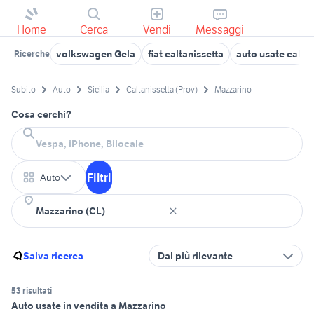
Home
Cerca
Vendi
Messaggi
volkswagen Gela
fiat caltanissetta
auto usate caltan
Ricerche
Subito
Auto
Sicilia
Caltanissetta (Prov)
Mazzarino
Cosa cerchi?
Filtri
Auto
Salva ricerca
Dal più rilevante
53 risultati
Auto usate in vendita a Mazzarino