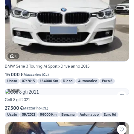
6
BMW Serie 3 Touring M Sport xDrive anno 2015
16.000 €
Mazzarino
(
CL
)
Usato
07/2015
164000 Km
Diesel
Automatico
Euro 6
6
Golf 8 gti 2021
27.500 €
Mazzarino
(
CL
)
Usato
09/2021
96000 Km
Benzina
Automatico
Euro 6d