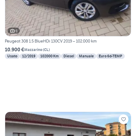
6
Peugeot 308 1.5 BlueHDi 130CV 2019 – 102.000 km
10.900 €
Mazzarino
(
CL
)
Usato
12/2019
102000 Km
Diesel
Manuale
Euro 6d-TEMP