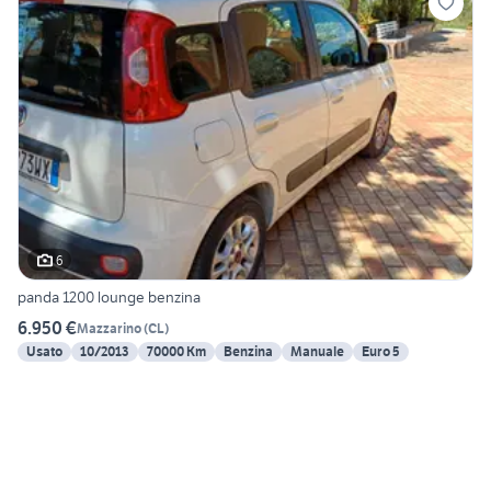
6
panda 1200 lounge benzina
6.950 €
Mazzarino
(
CL
)
Usato
10/2013
70000 Km
Benzina
Manuale
Euro 5