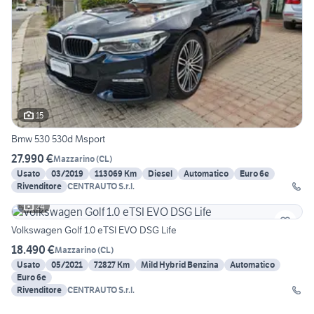
15
Bmw 530 530d Msport
27.990 €
Mazzarino
(
CL
)
Usato
03/2019
113069 Km
Diesel
Automatico
Euro 6e
Rivenditore
CENTRAUTO S.r.l.
24
Volkswagen Golf 1.0 eTSI EVO DSG Life
18.490 €
Mazzarino
(
CL
)
Usato
05/2021
72827 Km
Mild Hybrid Benzina
Automatico
Euro 6e
Rivenditore
CENTRAUTO S.r.l.