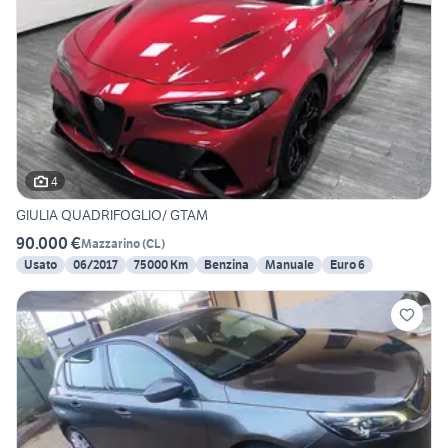
4
GIULIA QUADRIFOGLIO/ GTAM
90.000 €
Mazzarino
(
CL
)
Usato
06/2017
75000 Km
Benzina
Manuale
Euro 6