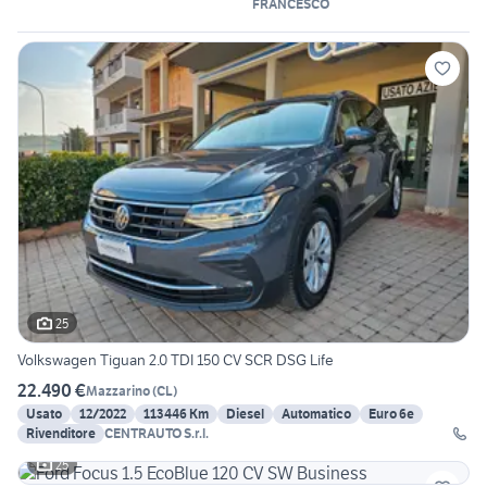
FRANCESCO
25
Volkswagen Tiguan 2.0 TDI 150 CV SCR DSG Life
22.490 €
Mazzarino
(
CL
)
Usato
12/2022
113446 Km
Diesel
Automatico
Euro 6e
Rivenditore
CENTRAUTO S.r.l.
25