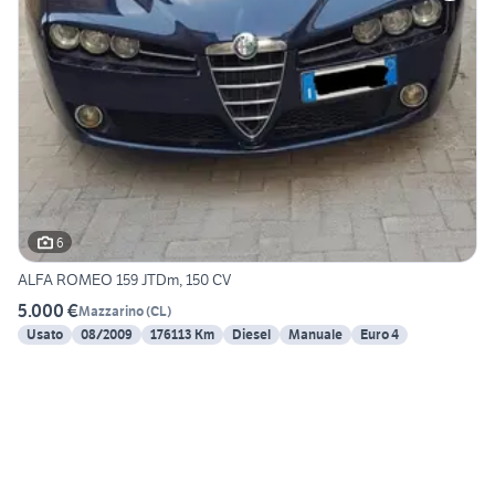
6
ALFA ROMEO 159 JTDm, 150 CV
5.000 €
Mazzarino
(
CL
)
Usato
08/2009
176113 Km
Diesel
Manuale
Euro 4