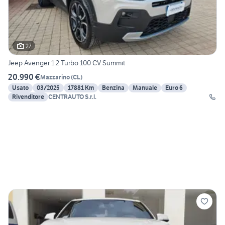
27
Jeep Avenger 1.2 Turbo 100 CV Summit
20.990 €
Mazzarino
(
CL
)
Usato
03/2025
17881 Km
Benzina
Manuale
Euro 6
Rivenditore
CENTRAUTO S.r.l.