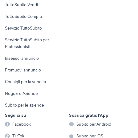
Case vacanza
TuttoSubito Vendi
Uffici e Locali
TuttoSubito Compra
commerciali
Servizio TuttoSubito
elettronica
per la casa e la
sports e hobby
Servizio TuttoSubito per
persona
Informatica
Animali
Professionisti
Arredamento e
Console e
Accessori per
Casalinghi
Inserisci annuncio
Videogiochi
animali
Elettrodomestici
Promuovi annuncio
Audio/Video
Musica e Film
Giardino e Fai da te
Consigli per la vendita
Fotografia
Libri e Riviste
Abbigliamento e
Negozi e Aziende
Telefonia
Strumenti Musicali
Accessori
Subito per le aziende
Sports
Tutto per i bambini
Seguici su
Scarica gratis l'App
Biciclette
Facebook
Subito per Android
Collezionismo
TikTok
Subito per iOS