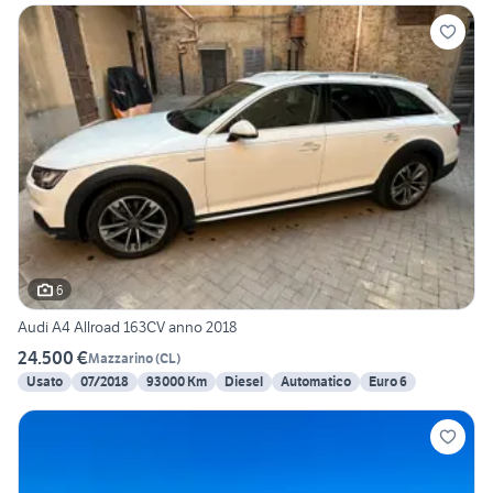
6
Audi A4 Allroad 163CV anno 2018
24.500 €
Mazzarino
(
CL
)
Usato
07/2018
93000 Km
Diesel
Automatico
Euro 6