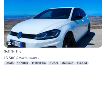
6
Golf 7.5 r line
15.500 €
Mazzarino
(
CL
)
Usato
10/2023
171000 Km
Diesel
Manuale
Euro 6d