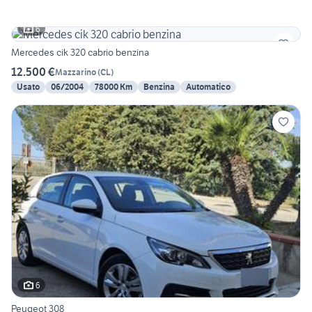
6
Mercedes cik 320 cabrio benzina
12.500 €
Mazzarino
(
CL
)
Usato
06/2004
78000 Km
Benzina
Automatico
6
Peugeot 308