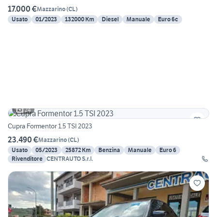
17.000 €
Mazzarino
(
CL
)
Usato
01/2023
132000 Km
Diesel
Manuale
Euro 6c
24
Cupra Formentor 1.5 TSI 2023
23.490 €
Mazzarino
(
CL
)
Usato
05/2023
25872 Km
Benzina
Manuale
Euro 6
Rivenditore
CENTRAUTO S.r.l.