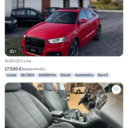
6
AUDI Q3 S Line
17.500 €
Mazzarino
(
CL
)
Usato
06/2014
160000 Km
Diesel
Automatico
Euro 5