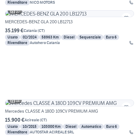
Rivenditore
NICO MOTORS
10
MERCEDES-BENZ GLA 200 LB12713
35.199 €
Catania
(
CT
)
Usato
02/2024
58963 Km
Diesel
Sequenziale
Euro 6
Rivenditore
Autohero Catania
14
Mercedes CLASSE A 180D 109CV PREMIUM AMG
15.900 €
Acireale
(
CT
)
Usato
10/2015
103000 Km
Diesel
Automatico
Euro 6
Rivenditore
AUTOSTAR ACIREALE SRL