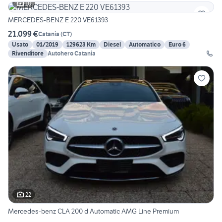
10
MERCEDES-BENZ E 220 VE61393
21.099 €
Catania
(
CT
)
Usato
01/2019
129623 Km
Diesel
Automatico
Euro 6
Rivenditore
Autohero Catania
22
Mercedes-benz CLA 200 d Automatic AMG Line Premium