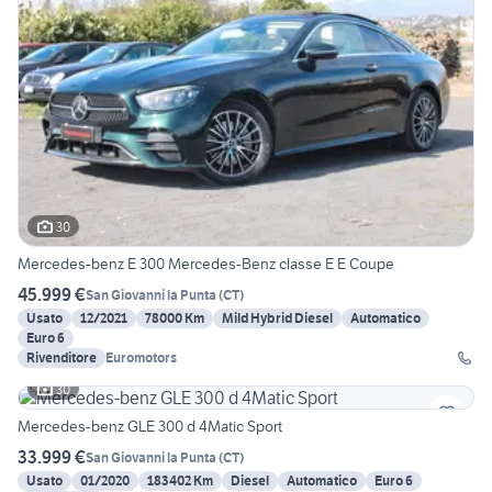
30
Mercedes-benz E 300 Mercedes-Benz classe E E Coupe
45.999 €
San Giovanni la Punta
(
CT
)
Usato
12/2021
78000 Km
Mild Hybrid Diesel
Automatico
Euro 6
Rivenditore
Euromotors
30
Mercedes-benz GLE 300 d 4Matic Sport
33.999 €
San Giovanni la Punta
(
CT
)
Usato
01/2020
183402 Km
Diesel
Automatico
Euro 6