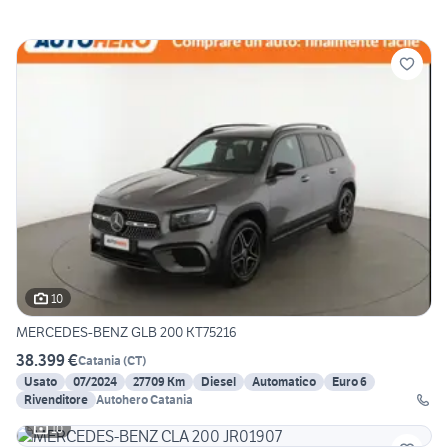
10
MERCEDES-BENZ GLB 200 KT75216
38.399 €
Catania
(
CT
)
Usato
07/2024
27709 Km
Diesel
Automatico
Euro 6
Rivenditore
Autohero Catania
10