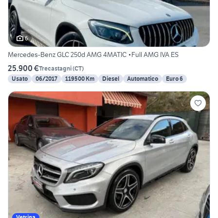
6
Mercedes-Benz GLC 250d AMG 4MATIC •Full AMG IVA ES
25.900 €
Trecastagni
(
CT
)
Usato
06/2017
119500 Km
Diesel
Automatico
Euro 6
Vetrina