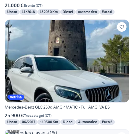
21.000 €
Bronte
(
CT
)
Usato
11/2018
132050 Km
Diesel
Automatico
Euro 6
Vetrina
Mercedes-Benz GLC 250d AMG 4MATIC •Full AMG IVA ES
25.900 €
Trecastagni
(
CT
)
Usato
06/2017
119500 Km
Diesel
Automatico
Euro 6
4