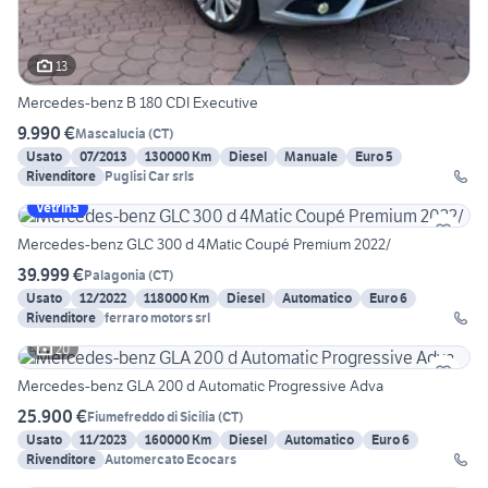
13
Mercedes-benz B 180 CDI Executive
9.990 €
Mascalucia
(
CT
)
Usato
07/2013
130000 Km
Diesel
Manuale
Euro 5
Rivenditore
Puglisi Car srls
Vetrina
Mercedes-benz GLC 300 d 4Matic Coupé Premium 2022/
39.999 €
Palagonia
(
CT
)
Usato
12/2022
118000 Km
Diesel
Automatico
Euro 6
Rivenditore
ferraro motors srl
20
Mercedes-benz GLA 200 d Automatic Progressive Adva
25.900 €
Fiumefreddo di Sicilia
(
CT
)
Usato
11/2023
160000 Km
Diesel
Automatico
Euro 6
Rivenditore
Automercato Ecocars