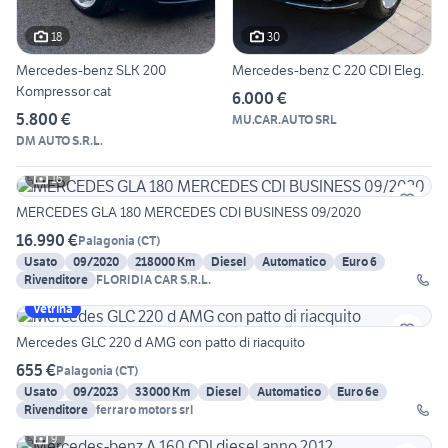
18
30
Mercedes-benz SLK 200
Mercedes-benz C 220 CDI Eleg.
Kompressor cat
6.000 €
5.800 €
MU.CAR.AUTO SRL
DM AUTO S.R.L.
16
MERCEDES GLA 180 MERCEDES CDI BUSINESS 09/2020
16.990 €
Palagonia
(
CT
)
Usato
09/2020
218000 Km
Diesel
Automatico
Euro 6
Rivenditore
FLORIDIA CAR S.R.L.
Vetrina
Mercedes GLC 220 d AMG con patto di riacquito
655 €
Palagonia
(
CT
)
Usato
09/2023
33000 Km
Diesel
Automatico
Euro 6e
Rivenditore
ferraro motors srl
9