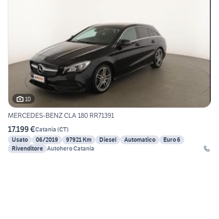
10
MERCEDES-BENZ CLA 180 RR71391
17.199 €
Catania
(
CT
)
Usato
06/2019
97921 Km
Diesel
Automatico
Euro 6
Rivenditore
Autohero Catania