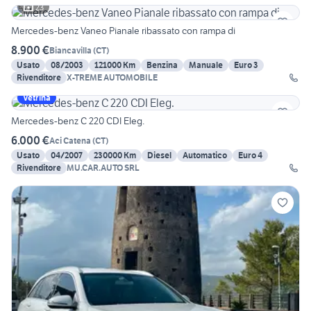
23
Mercedes-benz Vaneo Pianale ribassato con rampa di
8.900 €
Biancavilla
(
CT
)
Usato
08/2003
121000 Km
Benzina
Manuale
Euro 3
Rivenditore
X-TREME AUTOMOBILE
Vetrina
Mercedes-benz C 220 CDI Eleg.
6.000 €
Aci Catena
(
CT
)
Usato
04/2007
230000 Km
Diesel
Automatico
Euro 4
Rivenditore
MU.CAR.AUTO SRL