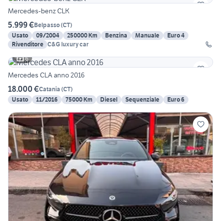
Mercedes-benz CLK
5.999 €
Belpasso
(
CT
)
Usato
09/2004
250000 Km
Benzina
Manuale
Euro 4
Rivenditore
C&G luxury car
6
Mercedes CLA anno 2016
18.000 €
Catania
(
CT
)
Usato
11/2016
75000 Km
Diesel
Sequenziale
Euro 6