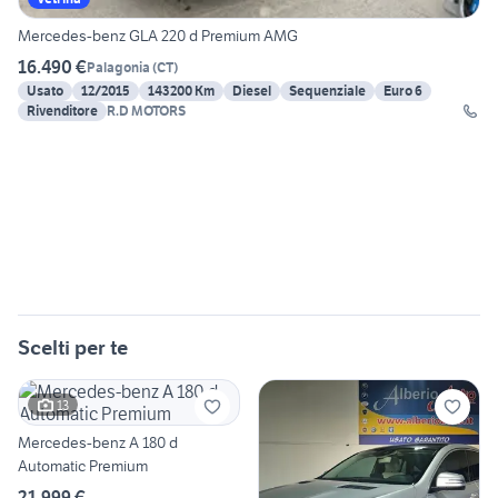
Mercedes-benz GLA 220 d Premium AMG
16.490 €
Palagonia
(
CT
)
Usato
12/2015
143200 Km
Diesel
Sequenziale
Euro 6
Rivenditore
R.D MOTORS
Scelti per te
13
Mercedes-benz A 180 d
Automatic Premium
21.999 €