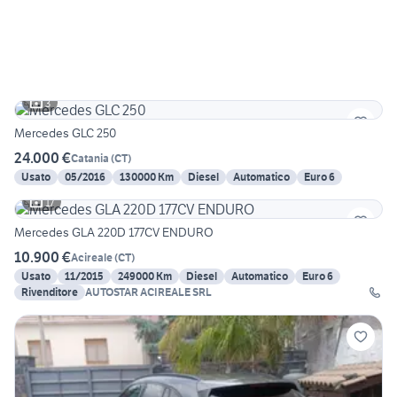
3
Mercedes GLC 250
24.000 €
Catania
(
CT
)
Usato
05/2016
130000 Km
Diesel
Automatico
Euro 6
17
Mercedes GLA 220D 177CV ENDURO
10.900 €
Acireale
(
CT
)
Usato
11/2015
249000 Km
Diesel
Automatico
Euro 6
Rivenditore
AUTOSTAR ACIREALE SRL