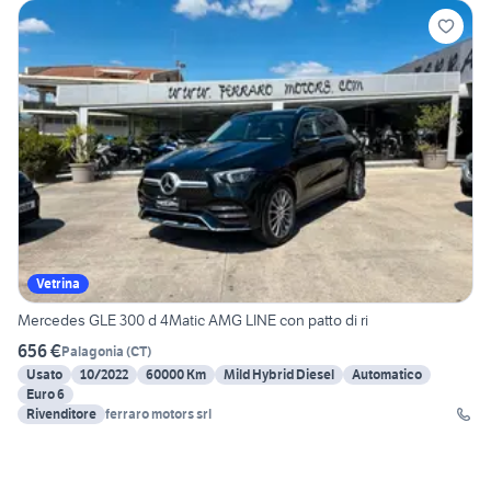
Vetrina
Mercedes GLE 300 d 4Matic AMG LINE con patto di ri
656 €
Palagonia
(
CT
)
Usato
10/2022
60000 Km
Mild Hybrid Diesel
Automatico
Euro 6
Rivenditore
ferraro motors srl