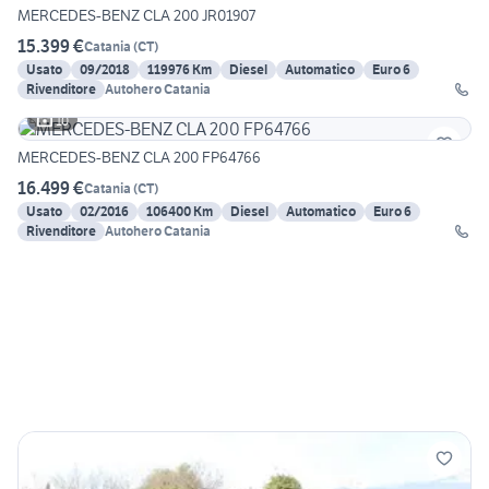
MERCEDES-BENZ CLA 200 JR01907
15.399 €
Catania
(
CT
)
Usato
09/2018
119976 Km
Diesel
Automatico
Euro 6
Rivenditore
Autohero Catania
10
MERCEDES-BENZ CLA 200 FP64766
16.499 €
Catania
(
CT
)
Usato
02/2016
106400 Km
Diesel
Automatico
Euro 6
Rivenditore
Autohero Catania