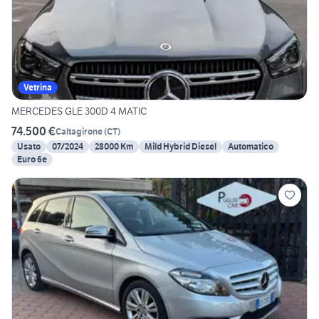
Vetrina
MERCEDES GLE 300D 4 MATIC
74.500 €
Caltagirone
(
CT
)
Usato
07/2024
28000 Km
Mild Hybrid Diesel
Automatico
Euro 6e