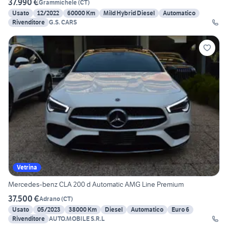
37.990 €
Grammichele
(
CT
)
Usato
12/2022
60000 Km
Mild Hybrid Diesel
Automatico
Rivenditore
G.S. CARS
Vetrina
Mercedes-benz CLA 200 d Automatic AMG Line Premium
37.500 €
Adrano
(
CT
)
Usato
05/2023
38000 Km
Diesel
Automatico
Euro 6
Rivenditore
AUTO.MOBILE S.R.L