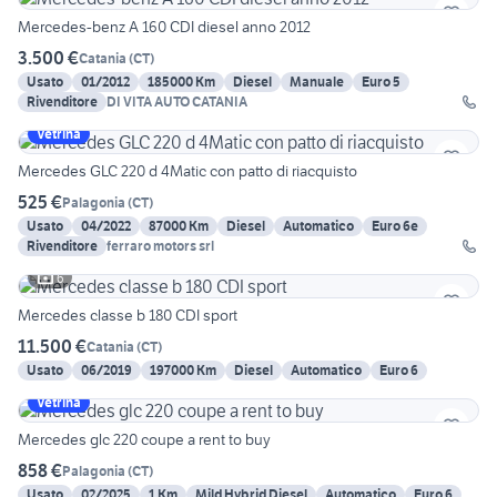
Mercedes-benz A 160 CDI diesel anno 2012
3.500 €
Catania
(
CT
)
Usato
01/2012
185000 Km
Diesel
Manuale
Euro 5
Rivenditore
DI VITA AUTO CATANIA
Vetrina
Mercedes GLC 220 d 4Matic con patto di riacquisto
525 €
Palagonia
(
CT
)
Usato
04/2022
87000 Km
Diesel
Automatico
Euro 6e
Rivenditore
ferraro motors srl
6
Mercedes classe b 180 CDI sport
11.500 €
Catania
(
CT
)
Usato
06/2019
197000 Km
Diesel
Automatico
Euro 6
Vetrina
Mercedes glc 220 coupe a rent to buy
858 €
Palagonia
(
CT
)
Usato
02/2025
1 Km
Mild Hybrid Diesel
Automatico
Euro 6