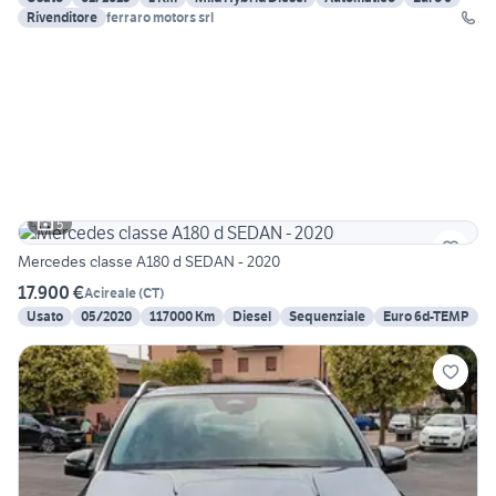
Rivenditore
ferraro motors srl
5
Mercedes classe A180 d SEDAN - 2020
17.900 €
Acireale
(
CT
)
Usato
05/2020
117000 Km
Diesel
Sequenziale
Euro 6d-TEMP