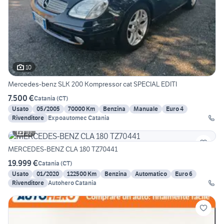
10
Mercedes-benz SLK 200 Kompressor cat SPECIAL EDITI
7.500 €
Catania
(
CT
)
Usato
05/2005
70000 Km
Benzina
Manuale
Euro 4
Rivenditore
Expoautomec Catania
10
MERCEDES-BENZ CLA 180 TZ70441
19.999 €
Catania
(
CT
)
Usato
01/2020
122500 Km
Benzina
Automatico
Euro 6
Rivenditore
Autohero Catania