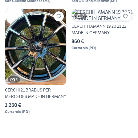
San Giuliano Milanese
(
MI
)
San Giuliano Milanese
(
MI
)
2
CERCHI HAMANN 19 20 21 22
MADE IN GERMANY
860 €
Curtarolo
(
PD
)
5
CERCHI 21 BRABUS PER
MERCEDES MADE IN GERMANY
1.260 €
Curtarolo
(
PD
)