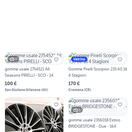
3
Vetrina
gomme usate 2754521 All
Gomme Pirelli Scorpion 235 60 18
Seasons PIRELLI - SCO - 14
4 Stagioni
100 €
170 €
San Giuliano Milanese
(
MI
)
Cremona
(
CR
)
5
gomme usate 2356018 Estivo
BRIDGESTONE - Due - 164