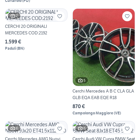
Curtarolo
(
PD
)
2
CERCHI 20 ORIGINALI
MERCEDES COD:2192
1.599 €
Paduli
(
BN
)
5
Cerchi Mercedes A B C CLA GLA
GLB EQA EAB EQE R18
870 €
Campolongo Maggiore
(
VE
)
6
6
Cerchi Mercedes AMG Nuovi
Cerchi Audi VW Cupra BMW Seat