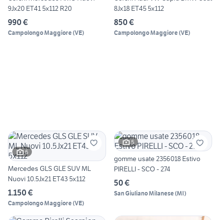
9Jx20 ET41 5x112 R20
8Jx18 ET45 5x112
990 €
850 €
Campolongo Maggiore
(
VE
)
Campolongo Maggiore
(
VE
)
5
6
gomme usate 2356018 Estivo
Mercedes GLS GLE SUV ML
PIRELLI - SCO - 274
Nuovi 10.5Jx21 ET43 5x112
50 €
1.150 €
San Giuliano Milanese
(
MI
)
Campolongo Maggiore
(
VE
)