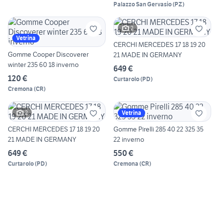
Palazzo San Gervasio
(
PZ
)
2
Vetrina
CERCHI MERCEDES 17 18 19 20
Gomme Cooper Discoverer
21 MADE IN GERMANY
winter 235 60 18 inverno
649 €
120 €
Curtarolo
(
PD
)
Cremona
(
CR
)
2
Vetrina
CERCHI MERCEDES 17 18 19 20
Gomme Pirelli 285 40 22 325 35
21 MADE IN GERMANY
22 inverno
649 €
550 €
Curtarolo
(
PD
)
Cremona
(
CR
)