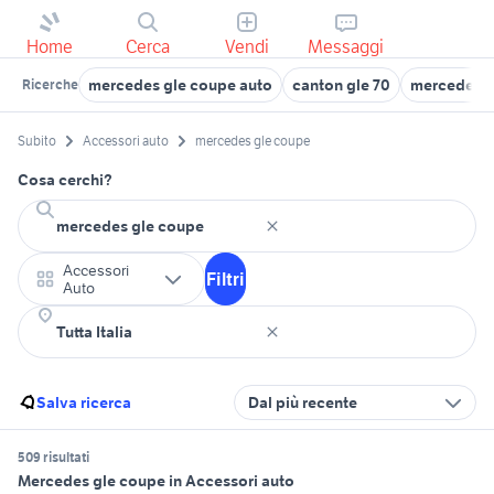
Home
Cerca
Vendi
Messaggi
mercedes gle coupe auto
canton gle 70
mercedes c
Ricerche
Subito
Accessori auto
mercedes gle coupe
Cosa cerchi?
Accessori
Filtri
Auto
Salva ricerca
Dal più recente
509 risultati
Mercedes gle coupe in Accessori auto