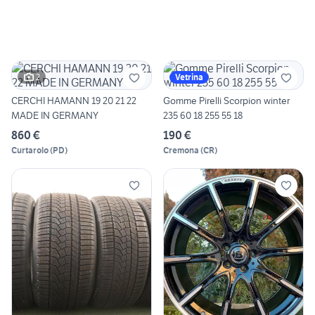
2
Vetrina
CERCHI HAMANN 19 20 21 22
Gomme Pirelli Scorpion winter
MADE IN GERMANY
235 60 18 255 55 18
860 €
190 €
Curtarolo
(
PD
)
Cremona
(
CR
)