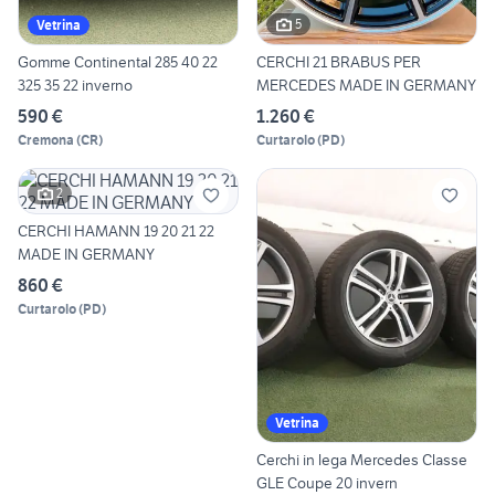
5
Vetrina
Gomme Continental 285 40 22
CERCHI 21 BRABUS PER
325 35 22 inverno
MERCEDES MADE IN GERMANY
590 €
1.260 €
Cremona
(
CR
)
Curtarolo
(
PD
)
2
CERCHI HAMANN 19 20 21 22
MADE IN GERMANY
860 €
Curtarolo
(
PD
)
Vetrina
Cerchi in lega Mercedes Classe
GLE Coupe 20 invern