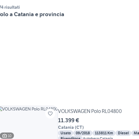
74 risultati
olo a Catania e provincia
VOLKSWAGEN Polo RL04800
11.399 €
Catania
(
CT
)
Usato
09/2018
113811 Km
Diesel
Ma
10
Rivenditore
Autohero Catania