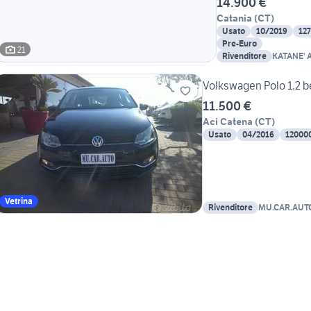
14.900 €
Catania
(
CT
)
Usato
10/2019
12
Pre-Euro
21
Rivenditore
KATANE' 
Volkswagen Polo 1.2 b
11.500 €
Aci Catena
(
CT
)
Usato
04/2016
12000
Vetrina
Rivenditore
MU.CAR.AUT