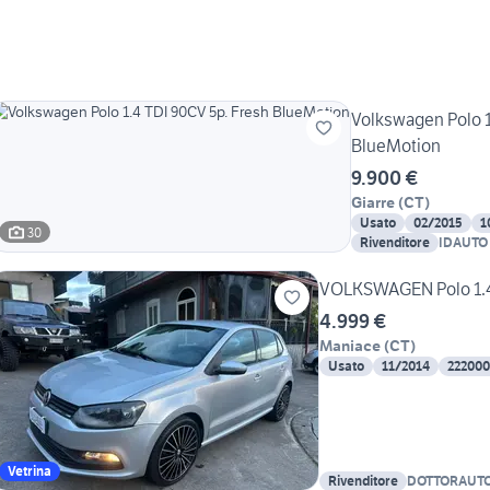
Volkswagen Polo 1
BlueMotion
9.900 €
Giarre
(
CT
)
Usato
02/2015
1
30
Rivenditore
IDAUTO
VOLKSWAGEN Polo 1.4 
4.999 €
Maniace
(
CT
)
Usato
11/2014
22200
Vetrina
Rivenditore
DOTTORAUT