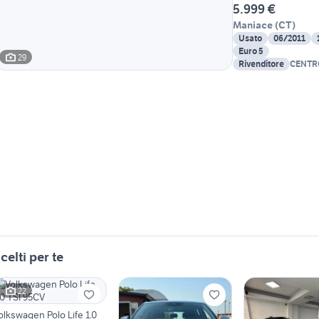
5.999 €
Maniace
(
CT
)
Usato
06/2011
Euro 5
29
Rivenditore
CENTR
CATALA
celti per te
22
olkswagen Polo Life 1.0