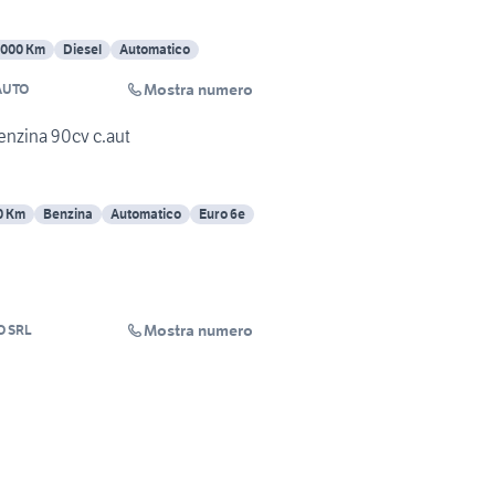
7000 Km
Diesel
Automatico
Mostra numero
AUTO
enzina 90cv c.aut
0 Km
Benzina
Automatico
Euro 6e
Mostra numero
O SRL