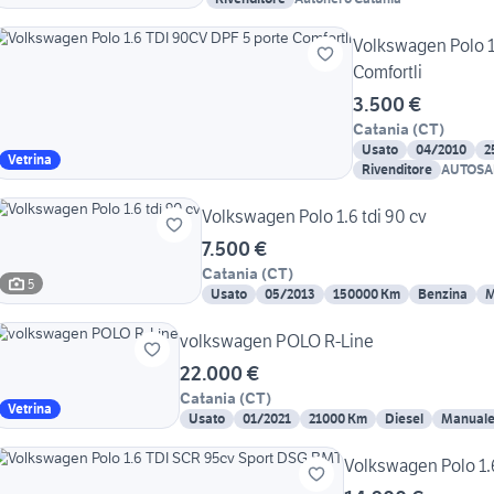
Volkswagen Polo 1
Comfortli
3.500 €
Catania
(
CT
)
Usato
04/2010
2
Vetrina
Rivenditore
AUTOSA
Volkswagen Polo 1.6 tdi 90 cv
7.500 €
Catania
(
CT
)
5
Usato
05/2013
150000 Km
Benzina
M
volkswagen POLO R-Line
22.000 €
Catania
(
CT
)
Vetrina
Usato
01/2021
21000 Km
Diesel
Manual
Volkswagen Polo 1