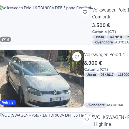
Volkswagen Polo 1
Comfortli
3.500 €
Catania
(
CT
)
Usato
04/2010
2
6
Rivenditore
AUTOSA
Volkswagen Polo 1.4 T
8.900 €
Catania
(
CT
)
Usato
06/2017
11300
Vetrina
Rivenditore
MAGICAR
VOLKSWAGEN - Po
Highline