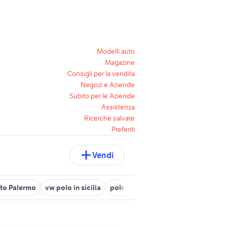
Modelli auto
Magazine
Consigli per la vendita
Negozi e Aziende
Subito per le Aziende
Assistenza
Ricerche salvate
Preferiti
Vendi
to Palermo
vw polo in sicilia
polo auto Ragusa provincia
polo