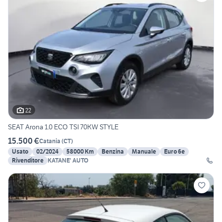
22
SEAT Arona 1.0 ECO TSI 70KW STYLE
15.500 €
Catania
(
CT
)
Usato
02/2024
58000 Km
Benzina
Manuale
Euro 6e
Rivenditore
KATANE' AUTO