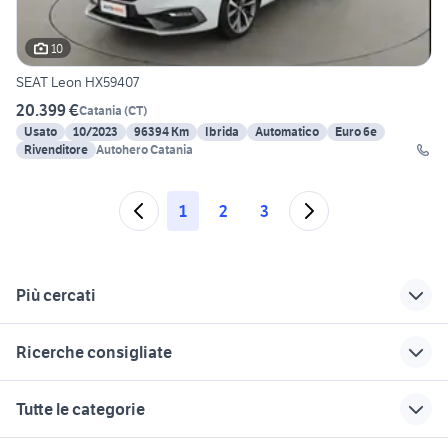
10
SEAT Leon HX59407
20.399 €
Catania
(
CT
)
Usato
10/2023
96394 Km
Ibrida
Automatico
Euro 6e
Rivenditore
Autohero Catania
1
2
3
Più cercati
Correlati
Richerche simili
Suggerimenti
Ricerche consigliate
renault clio usata
ford fiesta catania
bmw Modica
catania
fiat 1100 anni 50
patrol gr y61
palermo auto Sicilia
renault accessori
Tutte le categorie
vw polo auto Catania
auto Agrigento
bmw 318d
fiat 500l Enna
auto usate reggio emilia
provincia
provincia
provincia