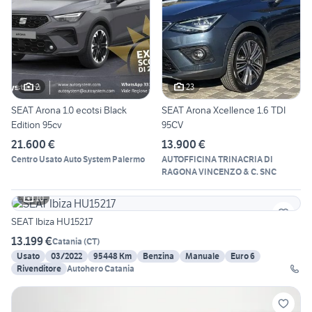
2
23
SEAT Arona 1.0 ecotsi Black
SEAT Arona Xcellence 1.6 TDI
Edition 95cv
95CV
21.600 €
13.900 €
Centro Usato Auto System Palermo
AUTOFFICINA TRINACRIA DI
RAGONA VINCENZO & C. SNC
10
SEAT Ibiza HU15217
13.199 €
Catania
(
CT
)
Usato
03/2022
95448 Km
Benzina
Manuale
Euro 6
Rivenditore
Autohero Catania