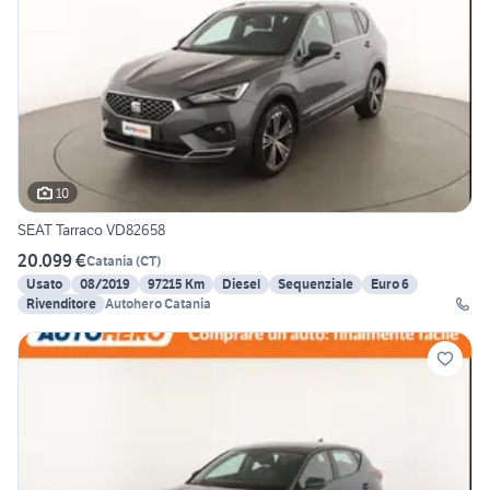
10
SEAT Tarraco VD82658
20.099 €
Catania
(
CT
)
Usato
08/2019
97215 Km
Diesel
Sequenziale
Euro 6
Rivenditore
Autohero Catania