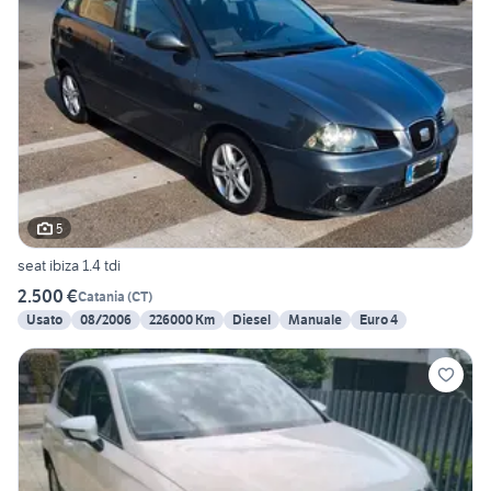
5
seat ibiza 1.4 tdi
2.500 €
Catania
(
CT
)
Usato
08/2006
226000 Km
Diesel
Manuale
Euro 4