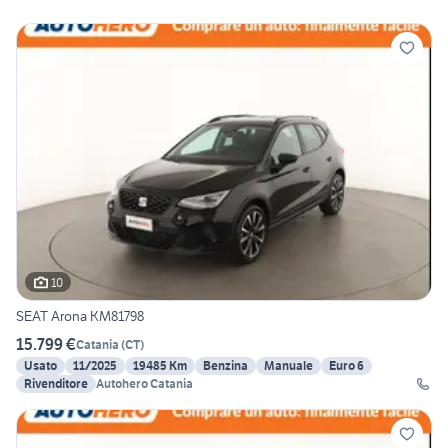
10
SEAT Arona KM81798
15.799 €
Catania
(
CT
)
Usato
11/2025
19485 Km
Benzina
Manuale
Euro 6
Rivenditore
Autohero Catania