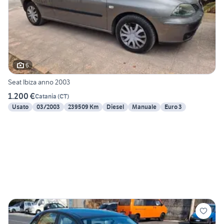
6
Seat Ibiza anno 2003
1.200 €
Catania
(
CT
)
Usato
03/2003
239509 Km
Diesel
Manuale
Euro 3