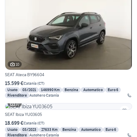
10
SEAT Ateca BY96604
15.599 €
Catania
(
CT
)
Usato
03/2021
146990 Km
Benzina
Automatico
Euro 6
Rivenditore
Autohero Catania
10
SEAT Ibiza YU03605
18.699 €
Catania
(
CT
)
Usato
03/2023
27633 Km
Benzina
Automatico
Euro 6
Rivenditore
Autohero Catania