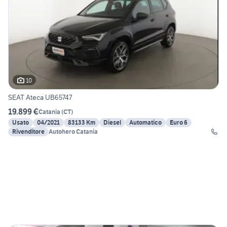
10
SEAT Ateca UB65747
19.899 €
Catania
(
CT
)
Usato
04/2021
83133 Km
Diesel
Automatico
Euro 6
Rivenditore
Autohero Catania