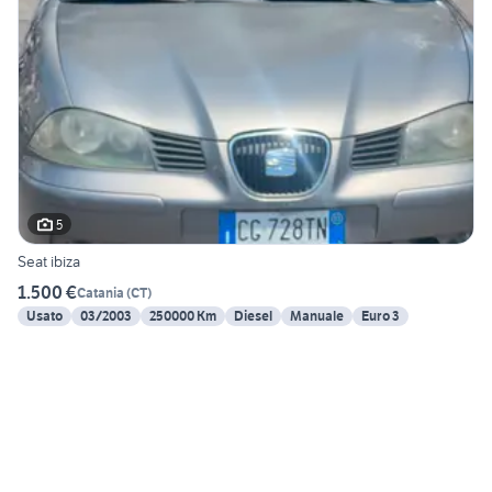
5
Seat ibiza
1.500 €
Catania
(
CT
)
Usato
03/2003
250000 Km
Diesel
Manuale
Euro 3