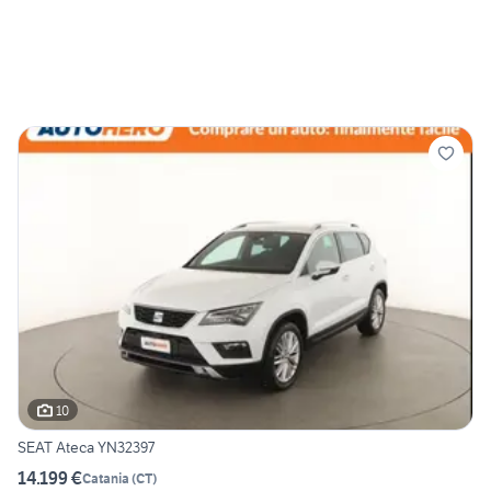
10
SEAT Ateca YN32397
14.199 €
Catania
(
CT
)