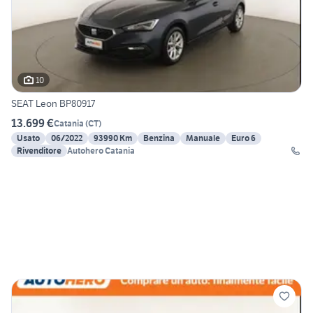
10
SEAT Leon BP80917
13.699 €
Catania
(
CT
)
Usato
06/2022
93990 Km
Benzina
Manuale
Euro 6
Rivenditore
Autohero Catania