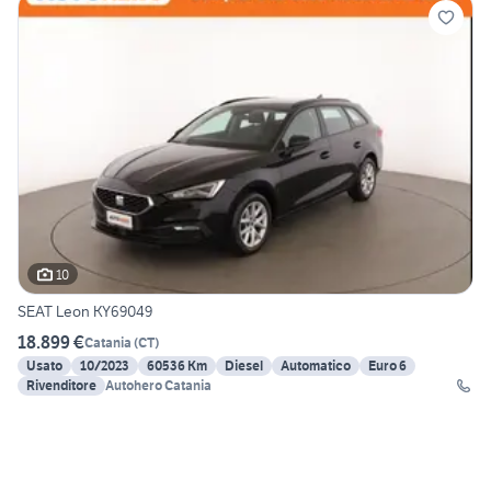
10
SEAT Leon KY69049
18.899 €
Catania
(
CT
)
Usato
10/2023
60536 Km
Diesel
Automatico
Euro 6
Rivenditore
Autohero Catania