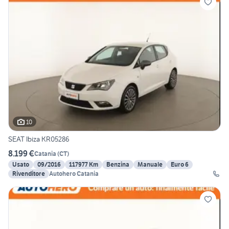
10
SEAT Ibiza KR05286
8.199 €
Catania
(
CT
)
Usato
09/2016
117977 Km
Benzina
Manuale
Euro 6
Rivenditore
Autohero Catania