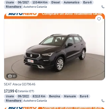
Usato
06/2017
133464 Km
Diesel
Automatico
Euro 6
Rivenditore
Autohero Catania
10
SEAT Ateca GD79646
17.199 €
Catania
(
CT
)
Usato
09/2022
82113 Km
Benzina
Manuale
Euro 6
Rivenditore
Autohero Catania