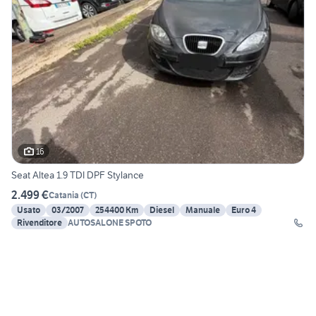
16
Seat Altea 1.9 TDI DPF Stylance
2.499 €
Catania
(
CT
)
Usato
03/2007
254400 Km
Diesel
Manuale
Euro 4
Rivenditore
AUTOSALONE SPOTO