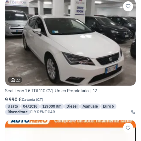
22
Seat Leon 1.6 TDI 110 CV| Unico Proprietario | 12
9.990 €
Catania
(
CT
)
Usato
04/2016
129000 Km
Diesel
Manuale
Euro 6
Rivenditore
FLY RENT CAR