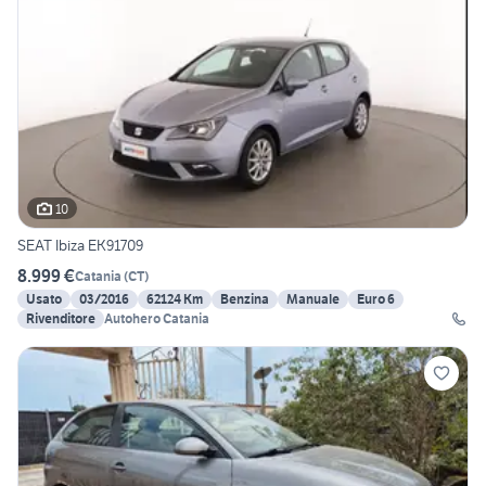
10
SEAT Ibiza EK91709
8.999 €
Catania
(
CT
)
Usato
03/2016
62124 Km
Benzina
Manuale
Euro 6
Rivenditore
Autohero Catania