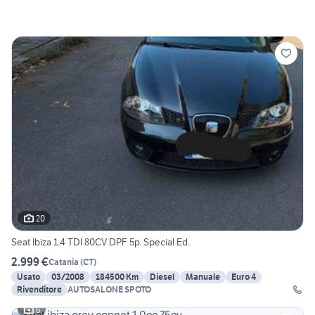
20
Seat Ibiza 1.4 TDI 80CV DPF 5p. Special Ed.
2.999 €
Catania
(
CT
)
Usato
03/2008
184500 Km
Diesel
Manuale
Euro 4
Rivenditore
AUTOSALONE SPOTO
6