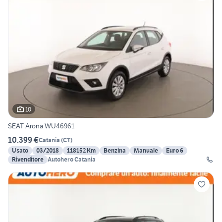
10
SEAT Arona WU46961
10.399 €
Catania
(
CT
)
Usato
03/2018
118152 Km
Benzina
Manuale
Euro 6
Rivenditore
Autohero Catania