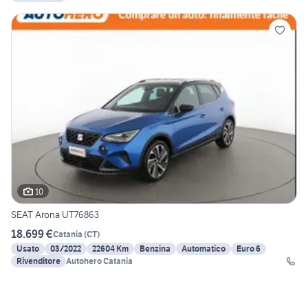
10
SEAT Arona UT76863
18.699 €
Catania
(
CT
)
Usato
03/2022
22604 Km
Benzina
Automatico
Euro 6
Rivenditore
Autohero Catania