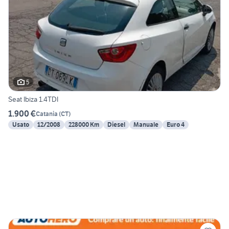
5
Seat Ibiza 1.4TDI
1.900 €
Catania
(
CT
)
Usato
12/2008
228000 Km
Diesel
Manuale
Euro 4