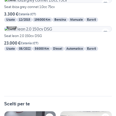
Seat ibiza grey connet 1.0cc 75cv
3.300 €
Catania
(
CT
)
Usato
12/2015
196000 Km
Benzina
Manuale
Euro 6
6
Seat leon 2.0 150cv DSG
23.000 €
Catania
(
CT
)
Usato
08/2022
56000 Km
Diesel
Automatico
Euro 6
Scelti per te