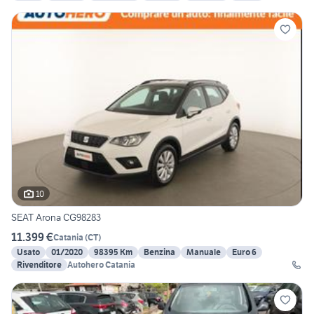
10
SEAT Arona CG98283
11.399 €
Catania
(
CT
)
Usato
01/2020
98395 Km
Benzina
Manuale
Euro 6
Rivenditore
Autohero Catania