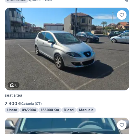
6
seat altea
2.400 €
Catania
(
CT
)
Usato
09/2004
168000 Km
Diesel
Manuale