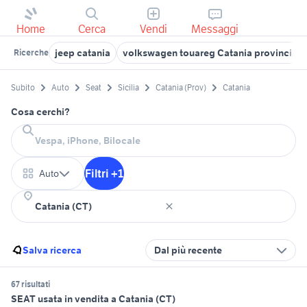
Home
Cerca
Vendi
Messaggi
jeep catania
volkswagen touareg Catania provincia
Ricerche
Subito
Auto
Seat
Sicilia
Catania (Prov)
Catania
Cosa cerchi?
Filtri +1
Auto
Salva ricerca
Dal più recente
67 risultati
SEAT usata in vendita a Catania (CT)