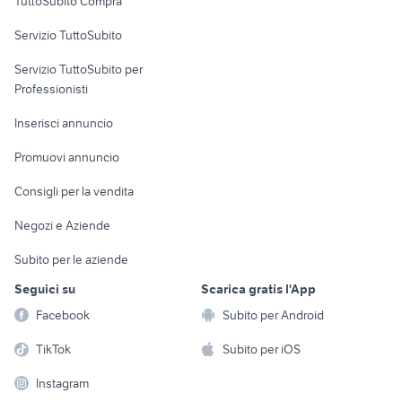
TuttoSubito Compra
commerciali
Servizio TuttoSubito
elettronica
per la casa e la
sports e hobby
Servizio TuttoSubito per
persona
Informatica
Animali
Professionisti
Arredamento e
Console e
Accessori per
Casalinghi
Inserisci annuncio
Videogiochi
animali
Elettrodomestici
Promuovi annuncio
Audio/Video
Musica e Film
Giardino e Fai da te
Consigli per la vendita
Fotografia
Libri e Riviste
Abbigliamento e
Negozi e Aziende
Telefonia
Strumenti Musicali
Accessori
Subito per le aziende
Sports
Tutto per i bambini
Seguici su
Scarica gratis l'App
Biciclette
Facebook
Subito per Android
Collezionismo
TikTok
Subito per iOS
Instagram