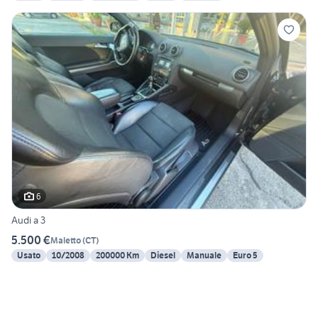
6
Audi a 3
5.500 €
Maletto
(
CT
)
Usato
10/2008
200000 Km
Diesel
Manuale
Euro 5