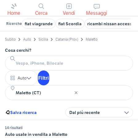
Home
Cerca
Vendi
Messaggi
fiat viagrande
fiat Scordia
ricambi nissan accessori
Ricerche
Subito
Auto
Sicilia
Catania (Prov)
Maletto
Cosa cerchi?
Filtri
Auto
Salva ricerca
Dal più recente
14 risultati
Auto usate in vendita a Maletto