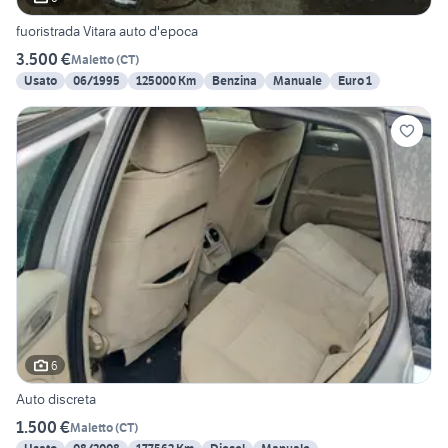
fuoristrada Vitara auto d'epoca
3.500 €
Maletto
(
CT
)
Usato
06/1995
125000 Km
Benzina
Manuale
Euro 1
6
Auto discreta
1.500 €
Maletto
(
CT
)