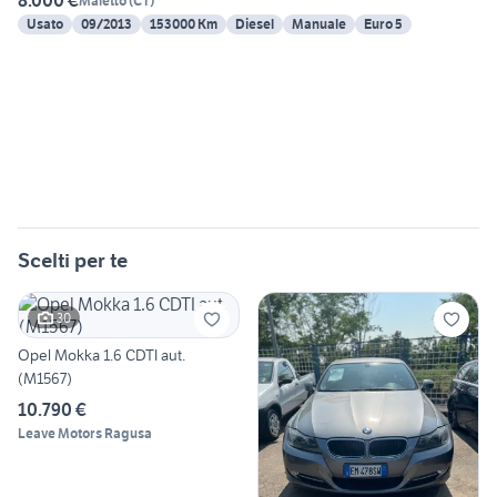
8.000 €
Maletto
(
CT
)
Usato
09/2013
153000 Km
Diesel
Manuale
Euro 5
Scelti per te
30
Opel Mokka 1.6 CDTI aut.
(M1567)
10.790 €
Leave Motors Ragusa