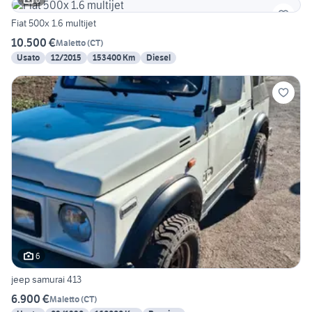
Fiat 500x 1.6 multijet
10.500 €
Maletto
(
CT
)
Usato
12/2015
153400 Km
Diesel
6
jeep samurai 413
6.900 €
Maletto
(
CT
)