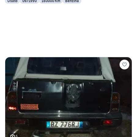
Usato
09/1990
160000 Km
Benzina
6