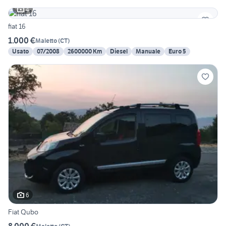
4
fiat 16
1.000 €
Maletto
(
CT
)
Usato
07/2008
2600000 Km
Diesel
Manuale
Euro 5
6
Fiat Qubo