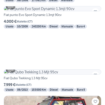
Usato
08/2008
177562 Km
Diesel
Manuale
6
Fiat punto Evo Sport Dynamic 1.3mjt 90cv
4.000 €
Maletto
(
CT
)
Usato
10/2009
240200 Km
Diesel
Manuale
Euro 4
6
Fiat Qubo Trekking 1.3 Mjt 95cv
7.999 €
Maletto
(
CT
)
Usato
09/2013
153000 Km
Diesel
Manuale
Euro 5