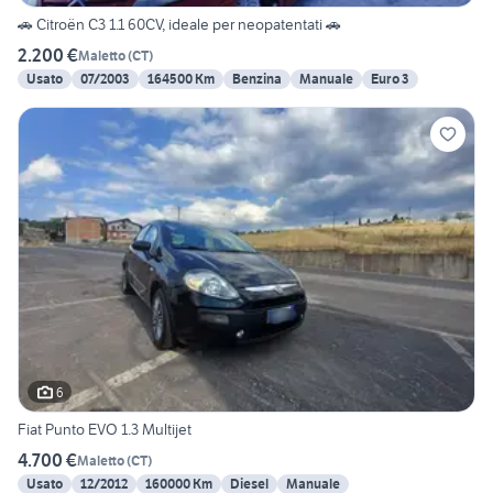
🚗 Citroën C3 1.1 60CV, ideale per neopatentati 🚗
2.200 €
Maletto
(
CT
)
Usato
07/2003
164500 Km
Benzina
Manuale
Euro 3
6
Fiat Punto EVO 1.3 Multijet
4.700 €
Maletto
(
CT
)
Usato
12/2012
160000 Km
Diesel
Manuale