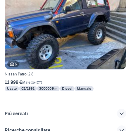
6
Nissan Patrol 2.8
11.999 €
Maletto
(
CT
)
Usato
02/1991
300000 Km
Diesel
Manuale
Più cercati
Correlati
Richerche simili
Suggerimenti
Ricerche consigliate