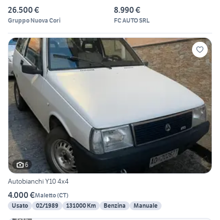
26.500 €
8.990 €
Gruppo Nuova Cori
FC AUTO SRL
6
Autobianchi Y10 4x4
4.000 €
Maletto
(
CT
)
Usato
02/1989
131000 Km
Benzina
Manuale
6