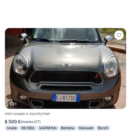
6
mini cooper s countryman
8.500 €
Maletto
(
CT
)
Usato
05/2011
144748 Km
Benzina
Manuale
Euro 5