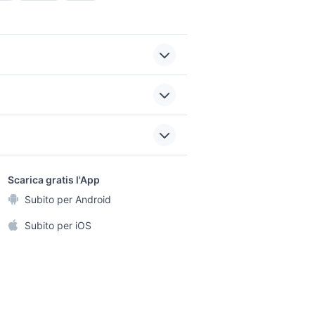
lancia ypsilon Napoli
o
provincia
0
fiat 124 sport spider 1600
sports e hobby
husqvarna motocross
a
Scarica gratis l'App
Animali
compressore Bari
Subito per Android
moderne
ento e
provincia
Accessori per animali
ghi
Subito per iOS
Musica e Film
omestici
Libri e Riviste
 e Fai da te
Strumenti Musicali
amento e
ri