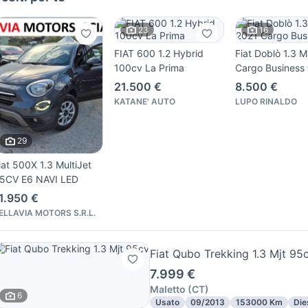
23
16
FIAT 600 1.2 Hybrid
Fiat Doblò 1.3 
100cv La Prima
Cargo Business
21.500 €
8.500 €
KATANE' AUTO
LUPO RINALDO
29
iat 500X 1.3 MultiJet
5CV E6 NAVI LED
1.950 €
ELLAVIA MOTORS S.R.L.
Fiat Qubo Trekking 1.3 Mjt 95
7.999 €
Maletto
(
CT
)
6
Usato
09/2013
153000 Km
Die