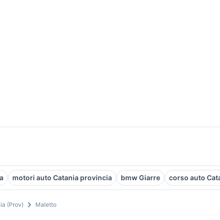
a
motori auto Catania provincia
bmw Giarre
corso auto Cat
ia (Prov)
Maletto