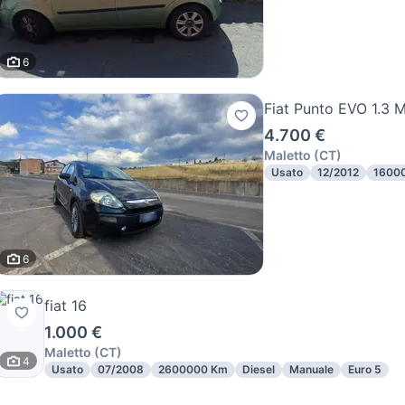
6
Fiat Punto EVO 1.3 Mu
4.700 €
Maletto
(
CT
)
Usato
12/2012
1600
6
fiat 16
1.000 €
Maletto
(
CT
)
4
Usato
07/2008
2600000 Km
Diesel
Manuale
Euro 5