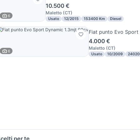
10.500 €
Maletto
(
CT
)
6
Usato
12/2015
153400 Km
Diesel
Fiat punto Evo Sport
4.000 €
Maletto
(
CT
)
6
Usato
10/2009
24020
celti per te