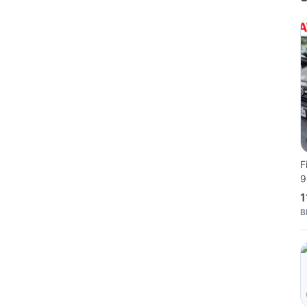
F
9
1
B