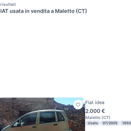
 risultati
IAT usata in vendita a Maletto (CT)
Fiat idea
2.000 €
Maletto
(
CT
)
Usato
07/2005
195