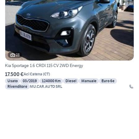
28
Kia Sportage 1.6 CRDI 115 CV 2WD Energy
17.500 €
Aci Catena
(
CT
)
Usato
03/2019
124000 Km
Diesel
Manuale
Euro 6e
Rivenditore
MU.CAR.AUTO SRL