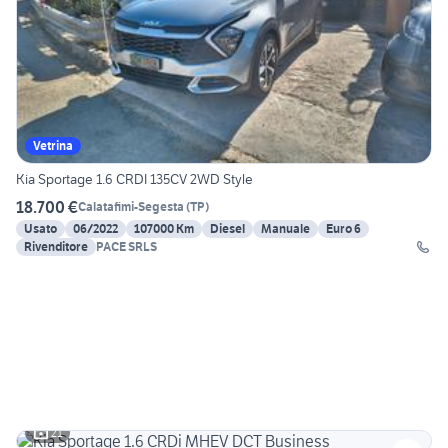
Vetrina
Kia Sportage 1.6 CRDI 135CV 2WD Style
18.700 €
Calatafimi-Segesta
(
TP
)
Usato
06/2022
107000 Km
Diesel
Manuale
Euro 6
Rivenditore
PACE SRLS
21