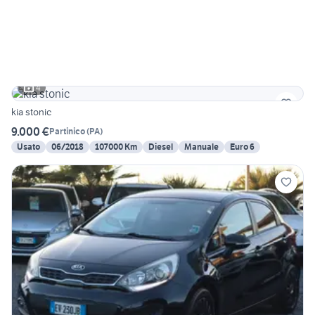
4
kia stonic
9.000 €
Partinico
(
PA
)
Usato
06/2018
107000 Km
Diesel
Manuale
Euro 6