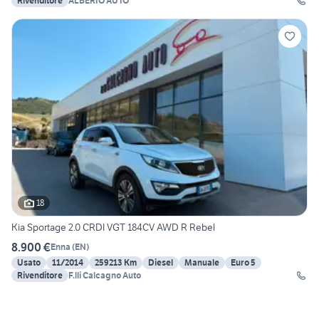
Rivenditore
ALBERIO AUTO
18
Kia Sportage 2.0 CRDI VGT 184CV AWD R Rebel
8.900 €
Enna
(
EN
)
Usato
11/2014
259213 Km
Diesel
Manuale
Euro 5
Rivenditore
F.lli Calcagno Auto