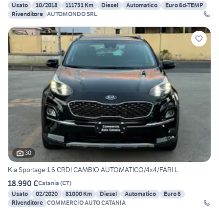
Usato
10/2018
111731 Km
Diesel
Automatico
Euro 6d-TEMP
Rivenditore
AUTOMONDO SRL
30
Kia Sportage 1.6 CRDI CAMBIO AUTOMATICO/4x4/FARI L
18.990 €
Catania
(
CT
)
Usato
02/2020
81000 Km
Diesel
Automatico
Euro 6
Rivenditore
COMMERCIO AUTO CATANIA