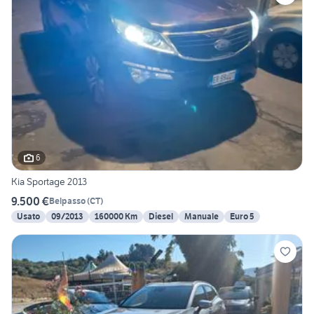
6
Kia Sportage 2013
9.500 €
Belpasso
(
CT
)
Usato
09/2013
160000 Km
Diesel
Manuale
Euro 5