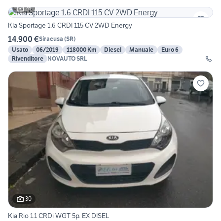
26
Kia Sportage 1.6 CRDI 115 CV 2WD Energy
14.900 €
Siracusa
(
SR
)
Usato
06/2019
118000 Km
Diesel
Manuale
Euro 6
Rivenditore
NOVAUTO SRL
30
Kia Rio 1.1 CRDi WGT 5p. EX DISEL