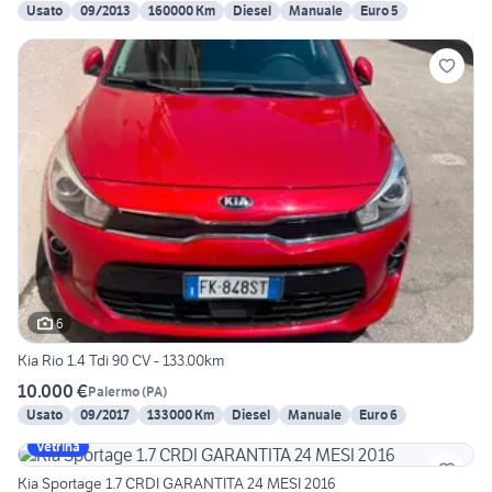
Usato
09/2013
160000 Km
Diesel
Manuale
Euro 5
6
Kia Rio 1.4 Tdi 90 CV - 133.00km
10.000 €
Palermo
(
PA
)
Usato
09/2017
133000 Km
Diesel
Manuale
Euro 6
Vetrina
Kia Sportage 1.7 CRDI GARANTITA 24 MESI 2016