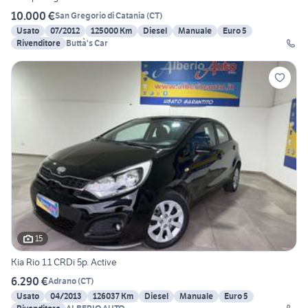
10.000 €
San Gregorio di Catania
(
CT
)
Usato
07/2012
125000 Km
Diesel
Manuale
Euro 5
Rivenditore
Buttà's Car
15
Kia Rio 1.1 CRDi 5p. Active
6.290 €
Adrano
(
CT
)
Usato
04/2013
126037 Km
Diesel
Manuale
Euro 5