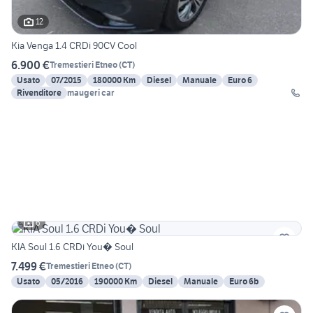
12
Kia Venga 1.4 CRDi 90CV Cool
6.900 €
Tremestieri Etneo
(
CT
)
Usato
07/2015
180000 Km
Diesel
Manuale
Euro 6
Rivenditore
maugeri car
6
KIA Soul 1.6 CRDi You� Soul
7.499 €
Tremestieri Etneo
(
CT
)
Usato
05/2016
190000 Km
Diesel
Manuale
Euro 6b