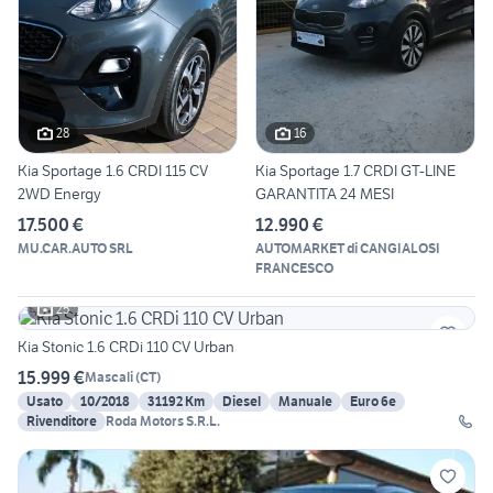
28
16
Kia Sportage 1.6 CRDI 115 CV
Kia Sportage 1.7 CRDI GT-LINE
2WD Energy
GARANTITA 24 MESI
17.500 €
12.990 €
MU.CAR.AUTO SRL
AUTOMARKET di CANGIALOSI
FRANCESCO
25
Kia Stonic 1.6 CRDi 110 CV Urban
15.999 €
Mascali
(
CT
)
Usato
10/2018
31192 Km
Diesel
Manuale
Euro 6e
Rivenditore
Roda Motors S.R.L.