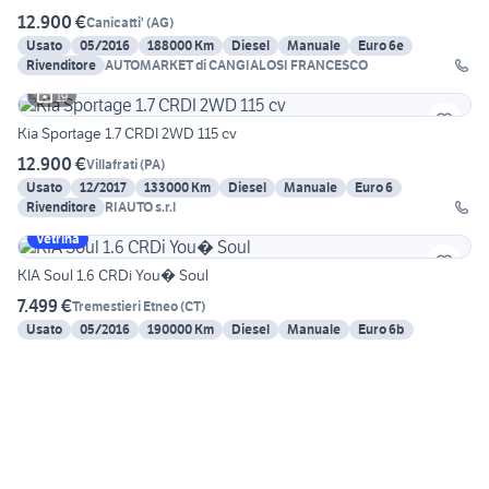
12.900 €
Canicatti'
(
AG
)
Usato
05/2016
188000 Km
Diesel
Manuale
Euro 6e
Rivenditore
AUTOMARKET di CANGIALOSI FRANCESCO
19
Kia Sportage 1.7 CRDI 2WD 115 cv
12.900 €
Villafrati
(
PA
)
Usato
12/2017
133000 Km
Diesel
Manuale
Euro 6
Rivenditore
RIAUTO s.r.l
Vetrina
KIA Soul 1.6 CRDi You� Soul
7.499 €
Tremestieri Etneo
(
CT
)
Usato
05/2016
190000 Km
Diesel
Manuale
Euro 6b