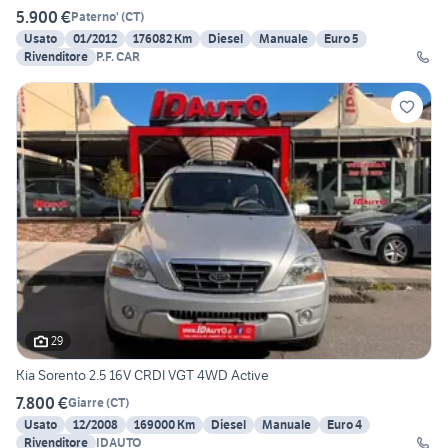
5.900 €
Paterno'
(
CT
)
Usato
01/2012
176082 Km
Diesel
Manuale
Euro 5
Rivenditore
P.F. CAR
29
Kia Sorento 2.5 16V CRDI VGT 4WD Active
7.800 €
Giarre
(
CT
)
Usato
12/2008
169000 Km
Diesel
Manuale
Euro 4
Rivenditore
IDAUTO