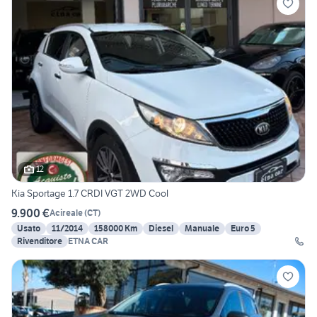
12
Kia Sportage 1.7 CRDI VGT 2WD Cool
9.900 €
Acireale
(
CT
)
Usato
11/2014
158000 Km
Diesel
Manuale
Euro 5
Rivenditore
ETNA CAR