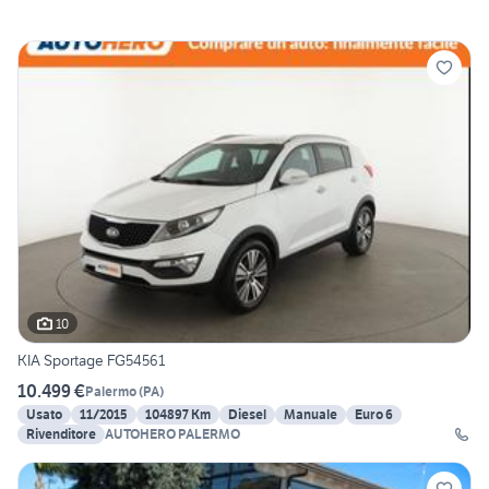
10
KIA Sportage FG54561
10.499 €
Palermo
(
PA
)
Usato
11/2015
104897 Km
Diesel
Manuale
Euro 6
Rivenditore
AUTOHERO PALERMO