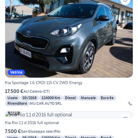
Vetrina
Kia Sportage 1.6 CRDI 115 CV 2WD Energy
17.500 €
Aci Catena
(
CT
)
Usato
03/2019
124000 Km
Diesel
Manuale
Euro 6e
Rivenditore
MU.CAR.AUTO SRL
6
Kia Rio 1.1 d 2016 full optional
7.500 €
San Giuseppe Jato
(
PA
)
Usato
05/2016
120000 Km
Diesel
Manuale
Euro 6