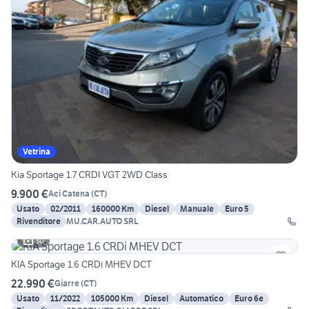
Vetrina
Kia Sportage 1.7 CRDI VGT 2WD Class
9.900 €
Aci Catena
(
CT
)
Usato
02/2011
160000 Km
Diesel
Manuale
Euro 5
Rivenditore
MU.CAR.AUTO SRL
30
KIA Sportage 1.6 CRDi MHEV DCT
22.990 €
Giarre
(
CT
)
Usato
11/2022
105000 Km
Diesel
Automatico
Euro 6e