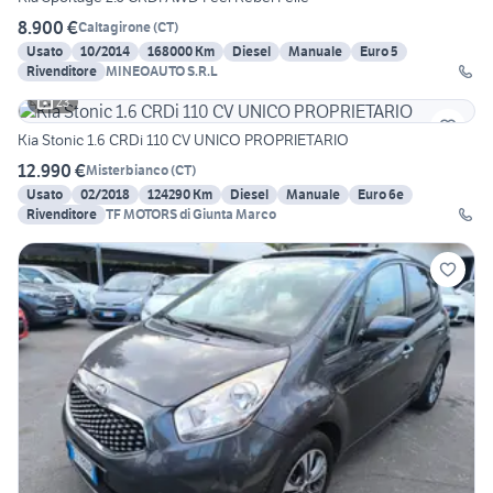
8.900 €
Caltagirone
(
CT
)
Usato
10/2014
168000 Km
Diesel
Manuale
Euro 5
Rivenditore
MINEOAUTO S.R.L
23
Kia Stonic 1.6 CRDi 110 CV UNICO PROPRIETARIO
12.990 €
Misterbianco
(
CT
)
Usato
02/2018
124290 Km
Diesel
Manuale
Euro 6e
Rivenditore
TF MOTORS di Giunta Marco