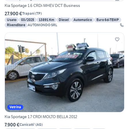
Kia Sportage 1.6 CRDi MHEV DCT Business
27.900 €
Trapani
(
TP
)
Usato
03/2025
13891 Km
Diesel
Automatico
Euro 6d-TEMP
Rivenditore
AUTOMONDO SRL
Vetrina
Kia Sportage 1.7 CRDI MOLTO BELLA 2012
7.900 €
Canicatti'
(
AG
)