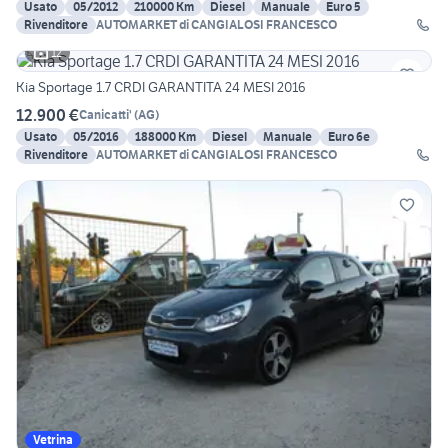
Usato
05/2012
210000 Km
Diesel
Manuale
Euro 5
Rivenditore
AUTOMARKET di CANGIALOSI FRANCESCO
12
Kia Sportage 1.7 CRDI GARANTITA 24 MESI 2016
12.900 €
Canicatti'
(
AG
)
Usato
05/2016
188000 Km
Diesel
Manuale
Euro 6e
Rivenditore
AUTOMARKET di CANGIALOSI FRANCESCO
Vetrina