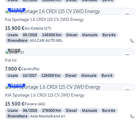
Vetrina
Kia Sportage 1.6 CRDI 115 CV 2WD Energy
15.900 €
Aci Catena
(
CT
)
Usato
05/2019
145000 Km
Diesel
Manuale
Euro 6e
Rivenditore
MU.CAR.AUTO SRL
3
Kia rio
7.900 €
Carini
(
PA
)
Usato
10/2017
128000 Km
Diesel
Manuale
Euro 6
Vetrina
KIA Sportage 1.6 CRDI 115 CV 2WD Energy
15.500 €
Favara
(
AG
)
Usato
06/2019
179000 Km
Diesel
Manuale
Euro 6e
Rivenditore
Auto Montalbano srl