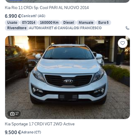
Kia Rio 1.1 CRDi 5p. Cool PARI AL NUOVO 2014
6.990 €
Canicatti'
(
AG
)
Usato
07/2014
160000 Km
Diesel
Manuale
Euro 5
Rivenditore
AUTOMARKET di CANGIALOSI FRANCESCO
17
Kia Sportage 1.7 CRDI VGT 2WD Active
9.500 €
Adrano
(
CT
)