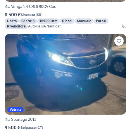
Kia Venga 1.4 CRDi 90CV Cool
8.500 €
Siracusa
(
SR
)
Usato
08/2015
169000 Km
Diesel
Manuale
Euro 6
Rivenditore
AutomaniA Nauticar
Vetrina
Kia Sportage 2013
9.500 €
Belpasso
(
CT
)