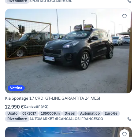
Rivenditore
SPORTAUTO GIARRE SRL
Vetrina
Kia Sportage 1.7 CRDI GT-LINE GARANTITA 24 MESI
12.990 €
Canicatti'
(
AG
)
Usato
03/2017
185000 Km
Diesel
Automatico
Euro 6e
Rivenditore
AUTOMARKET di CANGIALOSI FRANCESCO