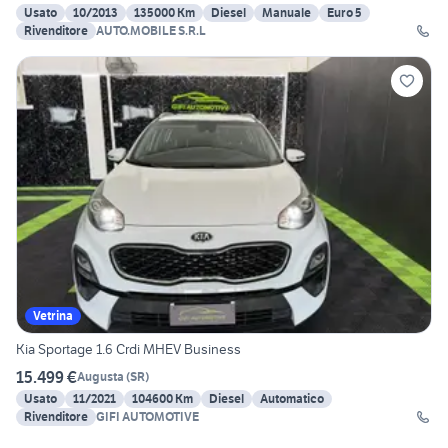
Usato
10/2013
135000 Km
Diesel
Manuale
Euro 5
Rivenditore
AUTO.MOBILE S.R.L
Vetrina
Kia Sportage 1.6 Crdi MHEV Business
15.499 €
Augusta
(
SR
)
Usato
11/2021
104600 Km
Diesel
Automatico
Rivenditore
GIFI AUTOMOTIVE