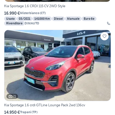
Kia Sportage 1.6 CRDI 115 CV 2WD Style
16.990 €
Misterbianco
(
CT
)
Usato
03/2021
141000 Km
Diesel
Manuale
Euro 6e
Rivenditore
DIMAUTO
21
Kia Sportage 1.6 crdi GTLine Lounge Pack 2wd 136cv
14.950 €
Trapani
(
TP
)