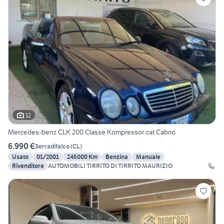
12
Mercedes-benz CLK 200 Classe Kompressor cat Cabrio
6.990 €
Serradifalco
(
CL
)
Usato
01/2001
245000 Km
Benzina
Manuale
Rivenditore
AUTOMOBILI TIRRITO DI TIRRITO MAURIZIO