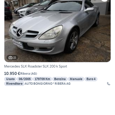
15
Mercedes SLK Roadster SLK 200 k Sport
10.950 €
Ribera
(
AG
)
Usato
06/2005
179709 Km
Benzina
Manuale
Euro 4
Rivenditore
AUTO BONGIORNO ® RIBERA AG