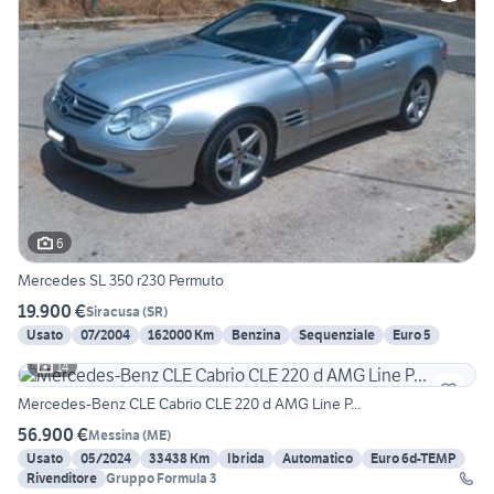
6
Mercedes SL 350 r230 Permuto
19.900 €
Siracusa
(
SR
)
Usato
07/2004
162000 Km
Benzina
Sequenziale
Euro 5
14
Mercedes-Benz CLE Cabrio CLE 220 d AMG Line P...
56.900 €
Messina
(
ME
)
Usato
05/2024
33438 Km
Ibrida
Automatico
Euro 6d-TEMP
Rivenditore
Gruppo Formula 3