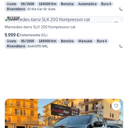
Usato
09/2008
180000 Km
Benzina
Automatico
Euro 4
Rivenditore
Di Ma Car Gr Auto
11
Mercedes-benz SLK 200 Kompressor cat
9.999 €
Caltanissetta
(
CL
)
Usato
05/2005
189000 Km
Benzina
Manuale
Euro 4
Rivenditore
SAMOTO SRL