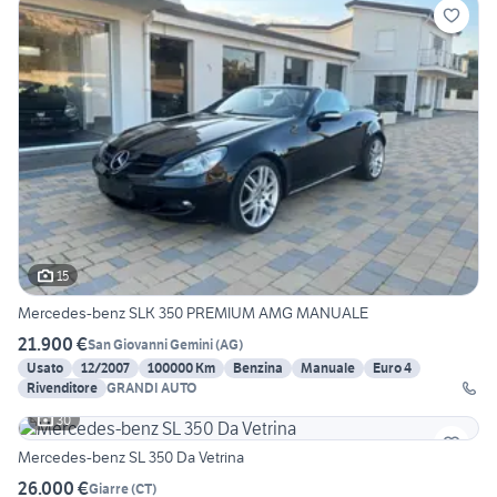
15
Mercedes-benz SLK 350 PREMIUM AMG MANUALE
21.900 €
San Giovanni Gemini
(
AG
)
Usato
12/2007
100000 Km
Benzina
Manuale
Euro 4
Rivenditore
GRANDI AUTO
30
Mercedes-benz SL 350 Da Vetrina
26.000 €
Giarre
(
CT
)