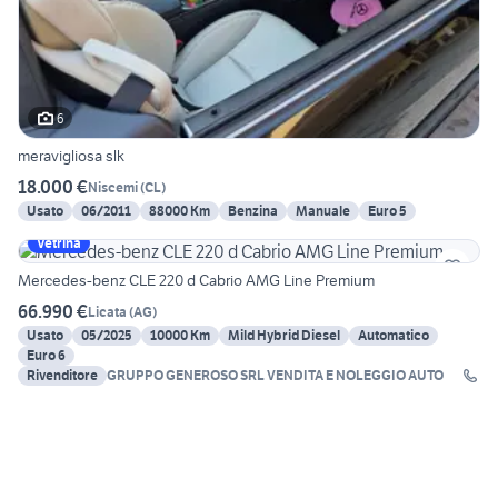
6
meravigliosa slk
18.000 €
Niscemi
(
CL
)
Usato
06/2011
88000 Km
Benzina
Manuale
Euro 5
Vetrina
Mercedes-benz CLE 220 d Cabrio AMG Line Premium
66.990 €
Licata
(
AG
)
Usato
05/2025
10000 Km
Mild Hybrid Diesel
Automatico
Euro 6
Rivenditore
GRUPPO GENEROSO SRL VENDITA E NOLEGGIO AUTO