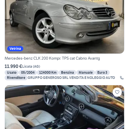
Vetrina
Mercedes-benz CLK 200 Kompr. TPS cat Cabrio Avantg
11.990 €
Licata
(
AG
)
Usato
05/2004
124000 Km
Benzina
Manuale
Euro 3
Rivenditore
GRUPPO GENEROSO SRL VENDITA E NOLEGGIO AUTO