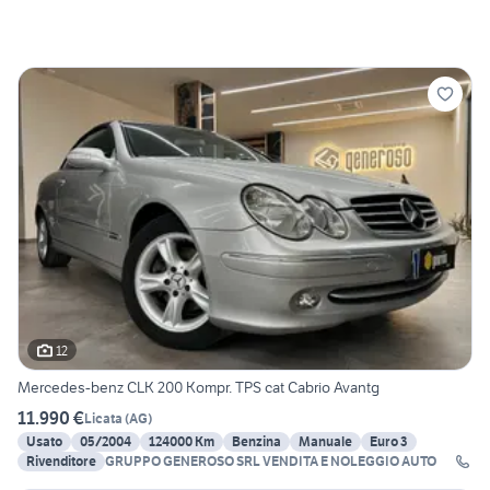
12
Mercedes-benz CLK 200 Kompr. TPS cat Cabrio Avantg
11.990 €
Licata
(
AG
)
Usato
05/2004
124000 Km
Benzina
Manuale
Euro 3
Rivenditore
GRUPPO GENEROSO SRL VENDITA E NOLEGGIO AUTO