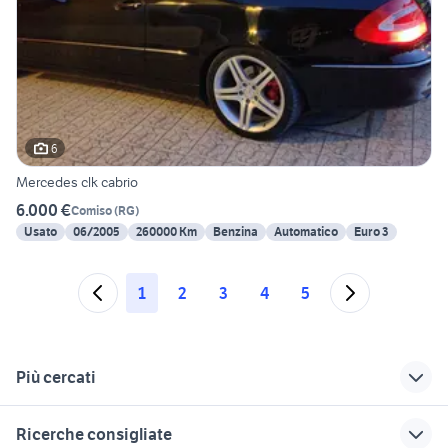
6
Mercedes clk cabrio
6.000 €
Comiso
(
RG
)
Usato
06/2005
260000 Km
Benzina
Automatico
Euro 3
1
2
3
4
5
Più cercati
Correlati
Richerche simili
Suggerimenti
Ricerche consigliate