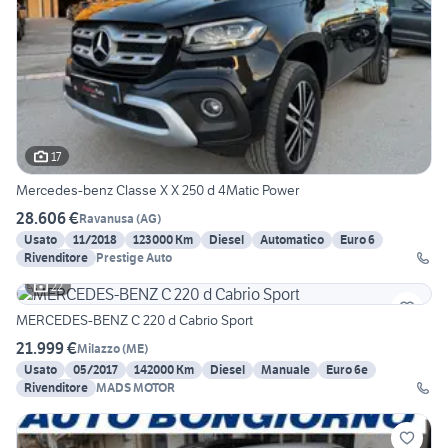
17
Mercedes-benz Classe X X 250 d 4Matic Power
28.606 €
Ravanusa
(
AG
)
Usato
11/2018
123000 Km
Diesel
Automatico
Euro 6
Rivenditore
Prestige Auto
22
MERCEDES-BENZ C 220 d Cabrio Sport
21.999 €
Milazzo
(
ME
)
Usato
05/2017
142000 Km
Diesel
Manuale
Euro 6e
Rivenditore
MADS MOTOR