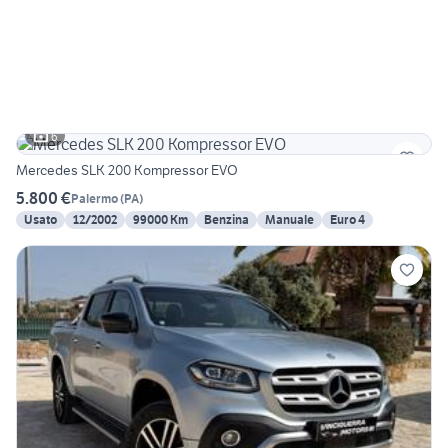
6
Mercedes SLK 200 Kompressor EVO
5.800 €
Palermo
(
PA
)
Usato
12/2002
99000 Km
Benzina
Manuale
Euro 4