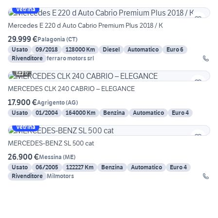
Vetrina
Mercedes E 220 d Auto Cabrio Premium Plus 2018 / K
29.999 €
Palagonia
(
CT
)
Usato
09/2018
128000 Km
Diesel
Automatico
Euro 6
Rivenditore
ferraro motors srl
6
MERCEDES CLK 240 CABRIO – ELEGANCE
17.900 €
Agrigento
(
AG
)
Usato
01/2004
164000 Km
Benzina
Automatico
Euro 4
Vetrina
MERCEDES-BENZ SL 500 cat
26.900 €
Messina
(
ME
)
Usato
06/2005
122227 Km
Benzina
Automatico
Euro 4
Rivenditore
Milmotors