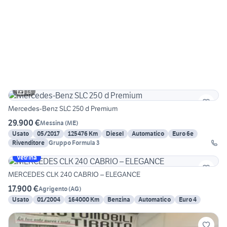
13
Mercedes-Benz SLC 250 d Premium
29.900 €
Messina
(
ME
)
Usato
05/2017
125476 Km
Diesel
Automatico
Euro 6e
Rivenditore
Gruppo Formula 3
Vetrina
MERCEDES CLK 240 CABRIO – ELEGANCE
17.900 €
Agrigento
(
AG
)
Usato
01/2004
164000 Km
Benzina
Automatico
Euro 4