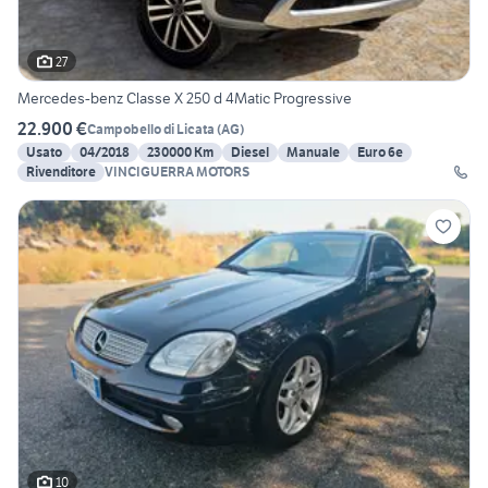
27
Mercedes-benz Classe X 250 d 4Matic Progressive
22.900 €
Campobello di Licata
(
AG
)
Usato
04/2018
230000 Km
Diesel
Manuale
Euro 6e
Rivenditore
VINCIGUERRA MOTORS
10