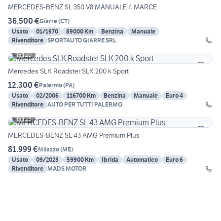
MERCEDES-BENZ SL 350 V8 MANUALE 4 MARCE
36.500 €
Giarre
(
CT
)
Usato
01/1970
89000 Km
Benzina
Manuale
Rivenditore
SPORTAUTO GIARRE SRL
20
Mercedes SLK Roadster SLK 200 k Sport
12.300 €
Palermo
(
PA
)
Usato
02/2006
116700 Km
Benzina
Manuale
Euro 4
Rivenditore
AUTO PER TUTTI PALERMO
23
MERCEDES-BENZ SL 43 AMG Premium Plus
81.999 €
Milazzo
(
ME
)
Usato
09/2023
59900 Km
Ibrida
Automatico
Euro 6
Rivenditore
MADS MOTOR