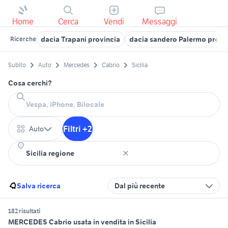
Home
Cerca
Vendi
Messaggi
dacia Trapani provincia
dacia sandero Palermo provi
Ricerche
Subito
Auto
Mercedes
Cabrio
Sicilia
Cosa cerchi?
Filtri +2
Auto
Salva ricerca
Dal più recente
182 risultati
MERCEDES Cabrio usata in vendita in Sicilia