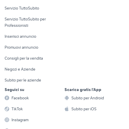
Servizio TuttoSubito
elettronica
per la casa e la
sports e hobby
Servizio TuttoSubito per
persona
Informatica
Animali
Professionisti
Arredamento e
Console e
Accessori per
Casalinghi
Inserisci annuncio
Videogiochi
animali
Elettrodomestici
Promuovi annuncio
Audio/Video
Musica e Film
Giardino e Fai da te
Consigli per la vendita
Fotografia
Libri e Riviste
Abbigliamento e
Negozi e Aziende
Telefonia
Strumenti Musicali
Accessori
Subito per le aziende
Sports
Tutto per i bambini
Seguici su
Scarica gratis l'App
Biciclette
Facebook
Subito per Android
Collezionismo
TikTok
Subito per iOS
Instagram