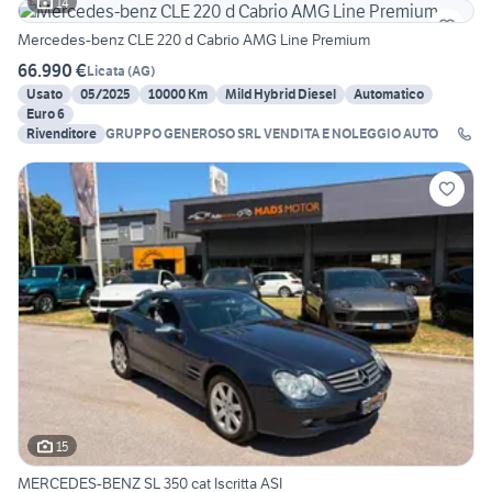
14
Mercedes-benz CLE 220 d Cabrio AMG Line Premium
66.990 €
Licata
(
AG
)
Usato
05/2025
10000 Km
Mild Hybrid Diesel
Automatico
Euro 6
Rivenditore
GRUPPO GENEROSO SRL VENDITA E NOLEGGIO AUTO
15
MERCEDES-BENZ SL 350 cat Iscritta ASI