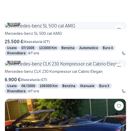
27
Mercedes-benz SL 500 cat AMG
25.500 €
Mascalucia
(
CT
)
Usato
07/2005
132000 Km
Benzina
Automatico
Euro 4
Rivenditore
GT srls
10
Mercedes-benz CLK 230 Kompressor cat Cabrio Elegan
6.900 €
Mascalucia
(
CT
)
Usato
06/2000
105000 Km
Benzina
Manuale
Euro 3
Rivenditore
GT srls