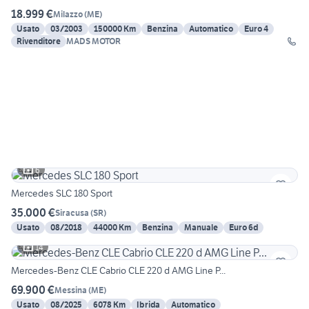
18.999 €
Milazzo
(
ME
)
Usato
03/2003
150000 Km
Benzina
Automatico
Euro 4
Rivenditore
MADS MOTOR
6
Mercedes SLC 180 Sport
35.000 €
Siracusa
(
SR
)
Usato
08/2018
44000 Km
Benzina
Manuale
Euro 6d
14
Mercedes-Benz CLE Cabrio CLE 220 d AMG Line P...
69.900 €
Messina
(
ME
)
Usato
08/2025
6078 Km
Ibrida
Automatico