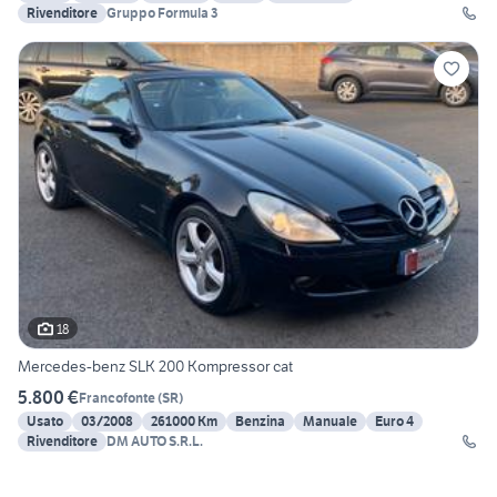
Rivenditore
Gruppo Formula 3
18
Mercedes-benz SLK 200 Kompressor cat
5.800 €
Francofonte
(
SR
)
Usato
03/2008
261000 Km
Benzina
Manuale
Euro 4
Rivenditore
DM AUTO S.R.L.