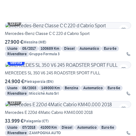
14
Mercedes-Benz Classe C C 220 d Cabrio Sport
27.900 €
Messina
(
ME
)
Usato
05/2017
100689 Km
Diesel
Automatico
Euro 6e
Rivenditore
Gruppo Formula 3
Vetrina
MERCEDES SL 350 V6 245 ROADSTER SPORT FULL
24.900 €
Pietraperzia
(
EN
)
Usato
08/2003
149000 Km
Benzina
Automatico
Euro 6e
Rivenditore
Miccichè Auto Srl
21
Mercedes E 220d 4Matic Cabrio KM40.000 2018
33.999 €
Palagonia
(
CT
)
Usato
07/2018
41000 Km
Diesel
Automatico
Euro 6e
Rivenditore
ZAMPOGNA AUTO