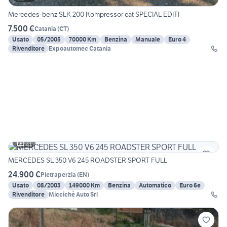
Mercedes-benz SLK 200 Kompressor cat SPECIAL EDITI
7.500 €
Catania
(
CT
)
Usato
05/2005
70000 Km
Benzina
Manuale
Euro 4
Rivenditore
Expoautomec Catania
21
MERCEDES SL 350 V6 245 ROADSTER SPORT FULL
24.900 €
Pietraperzia
(
EN
)
Usato
08/2003
149000 Km
Benzina
Automatico
Euro 6e
Rivenditore
Miccichè Auto Srl