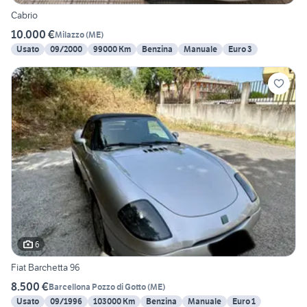
Cabrio
10.000 €
Milazzo
(
ME
)
Usato
09/2000
99000 Km
Benzina
Manuale
Euro 3
6
Fiat Barchetta 96
8.500 €
Barcellona Pozzo di Gotto
(
ME
)
Usato
09/1996
103000 Km
Benzina
Manuale
Euro 1