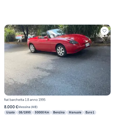
fiat barchetta 1.8 anno 1995
8.000 €
Messina
(
ME
)
Usato
08/1995
50000 Km
Benzina
Manuale
Euro 1