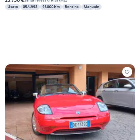
13.750 €
Santa Teresa di Riva
(
ME
)
Usato
05/1998
93000 Km
Benzina
Manuale