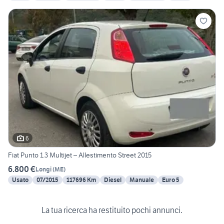
6
Fiat Punto 1.3 Multijet – Allestimento Street 2015
6.800 €
Longi
(
ME
)
Usato
07/2015
117696 Km
Diesel
Manuale
Euro 5
La tua ricerca ha restituito pochi annunci.