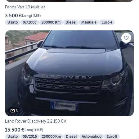
Panda Van 1.3 Multijet
3.500 €
Longi
(
ME
)
Usato
07/2008
200000 Km
Diesel
Manuale
Euro 4
3
Land Rover Discovery 2.2 150 CV.
15.500 €
Longi
(
ME
)
Usato
05/2016
230000 Km
Diesel
Automatico
Euro 5