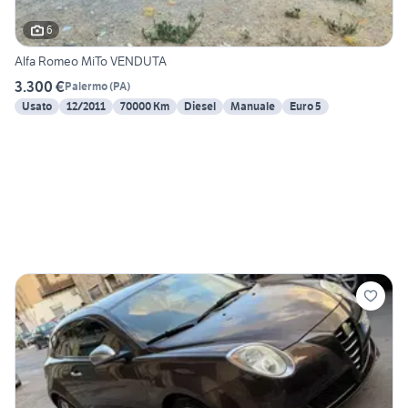
6
Alfa Romeo MiTo VENDUTA
3.300 €
Palermo
(
PA
)
Usato
12/2011
70000 Km
Diesel
Manuale
Euro 5