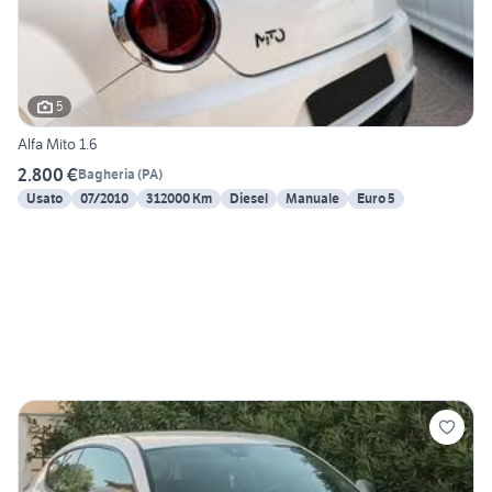
5
Alfa Mito 1.6
2.800 €
Bagheria
(
PA
)
Usato
07/2010
312000 Km
Diesel
Manuale
Euro 5