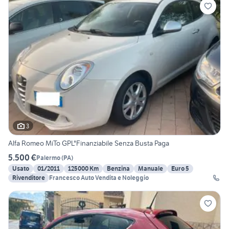
3
Alfa Romeo MiTo GPL"Finanziabile Senza Busta Paga
5.500 €
Palermo
(
PA
)
Usato
01/2011
125000 Km
Benzina
Manuale
Euro 5
Rivenditore
Francesco Auto Vendita e Noleggio