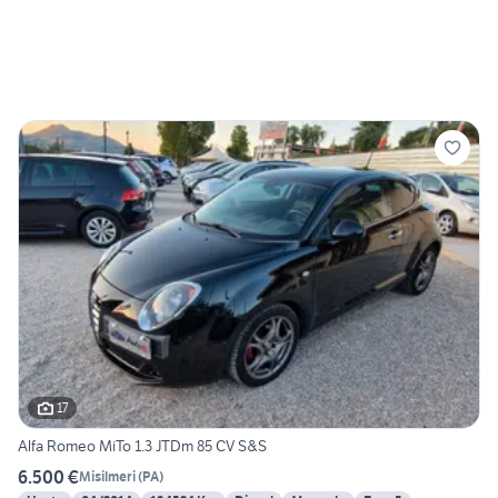
17
Alfa Romeo MiTo 1.3 JTDm 85 CV S&S
6.500 €
Misilmeri
(
PA
)