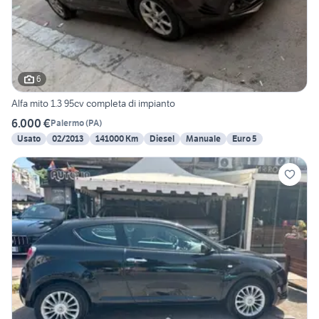
6
Alfa mito 1.3 95cv completa di impianto
6.000 €
Palermo
(
PA
)
Usato
02/2013
141000 Km
Diesel
Manuale
Euro 5