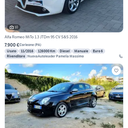
10
Alfa Romeo MiTo 1.3 JTDm 95 CV S&S 2016
7.900 €
Corleone
(
PA
)
Usato
11/2016
126000 Km
Diesel
Manuale
Euro 6
Rivenditore
NuovaAutoleader Pamelia Massimo