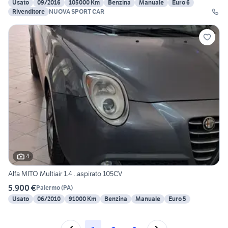
Usato
09/2016
105000 Km
Benzina
Manuale
Euro 6
Rivenditore
NUOVA SPORT CAR
4
Alfa MITO Multiair 1.4 ..aspirato 105CV
5.900 €
Palermo
(
PA
)
Usato
06/2010
91000 Km
Benzina
Manuale
Euro 5