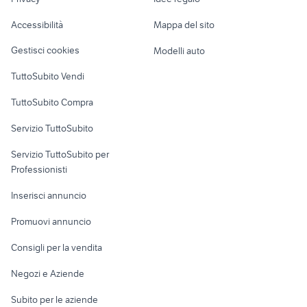
Garage e box
bmw i4
usato
Caravan e Camper
Accessibilità
Mappa del sito
Loft, mansarde e
Veicoli commerciali
altro
Gestisci cookies
Modelli auto
Case vacanza
TuttoSubito Vendi
Uffici e Locali
TuttoSubito Compra
commerciali
Servizio TuttoSubito
elettronica
per la casa e la
sports e hobby
Servizio TuttoSubito per
persona
Informatica
Animali
Professionisti
Arredamento e
Console e
Accessori per
Casalinghi
Inserisci annuncio
Videogiochi
animali
Elettrodomestici
Promuovi annuncio
Audio/Video
Musica e Film
Giardino e Fai da te
Consigli per la vendita
Fotografia
Libri e Riviste
Abbigliamento e
Negozi e Aziende
Telefonia
Strumenti Musicali
Accessori
Subito per le aziende
Sports