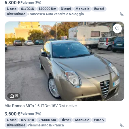
6.800 €
Palermo
(
PA
)
Usato
01/2018
140000 Km
Diesel
Manuale
Euro 6
Rivenditore
Francesco Auto Vendita e Noleggio
15
Alfa Romeo MiTo 1.6 JTDm 16V Distinctive
3.600 €
Palermo
(
PA
)
Usato
02/2010
226000 Km
Diesel
Manuale
Euro 5
Rivenditore
Viemme auto la Franca