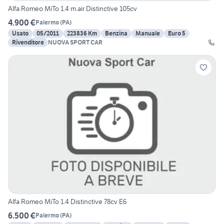
Alfa Romeo MiTo 1.4 m.air Distinctive 105cv
4.900 €
Palermo
(
PA
)
Usato
05/2011
223836 Km
Benzina
Manuale
Euro 5
Rivenditore
NUOVA SPORT CAR
Alfa Romeo MiTo 1.4 Distinctive 78cv E6
6.500 €
Palermo
(
PA
)