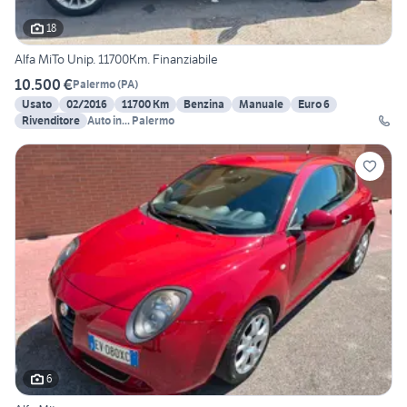
18
Alfa MiTo Unip. 11700Km. Finanziabile
10.500 €
Palermo
(
PA
)
Usato
02/2016
11700 Km
Benzina
Manuale
Euro 6
Rivenditore
Auto in... Palermo
6