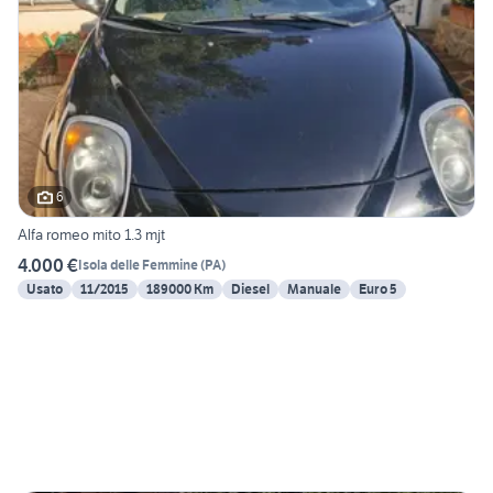
6
Alfa romeo mito 1.3 mjt
4.000 €
Isola delle Femmine
(
PA
)
Usato
11/2015
189000 Km
Diesel
Manuale
Euro 5