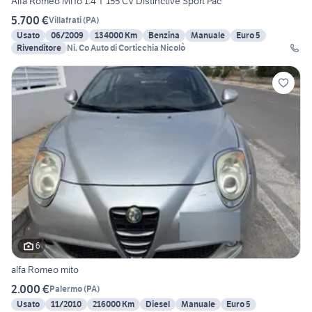
Alfa Romeo MiTo 1.4 T 155 CV Distinctive Sport Pac
5.700 €
Villafrati
(
PA
)
Usato
06/2009
134000 Km
Benzina
Manuale
Euro 5
Rivenditore
Ni. Co Auto di Corticchia Nicolò
6
alfa Romeo mito
2.000 €
Palermo
(
PA
)
Usato
11/2010
216000 Km
Diesel
Manuale
Euro 5