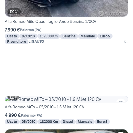
14
Alfa Romeo Mito Quadrifoglio Verde Benzina 170CV
7.990 €
Palermo
(
PA
)
Usato
02/2013
152500 Km
Benzina
Manuale
Euro 5
Rivenditore
LIGAUTO
6
Alfa Romeo MiTo – 05/2010 - 1.6 MJet 120 CV
4.990 €
Palermo
(
PA
)
Usato
05/2010
182000 Km
Diesel
Manuale
Euro 5