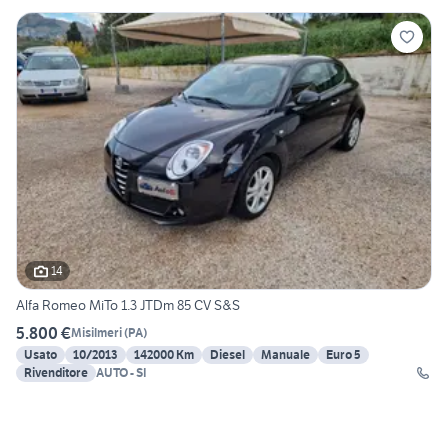
14
Alfa Romeo MiTo 1.3 JTDm 85 CV S&S
5.800 €
Misilmeri
(
PA
)
Usato
10/2013
142000 Km
Diesel
Manuale
Euro 5
Rivenditore
AUTO - SI