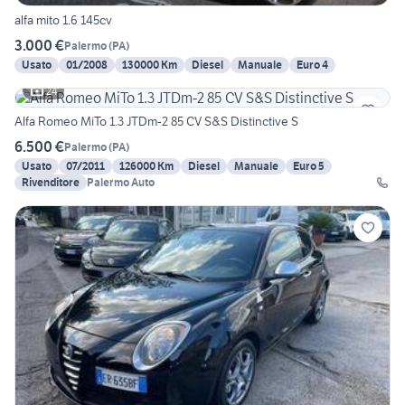
alfa mito 1.6 145cv
3.000 €
Palermo
(
PA
)
Usato
01/2008
130000 Km
Diesel
Manuale
Euro 4
24
Alfa Romeo MiTo 1.3 JTDm-2 85 CV S&S Distinctive S
6.500 €
Palermo
(
PA
)
Usato
07/2011
126000 Km
Diesel
Manuale
Euro 5
Rivenditore
Palermo Auto