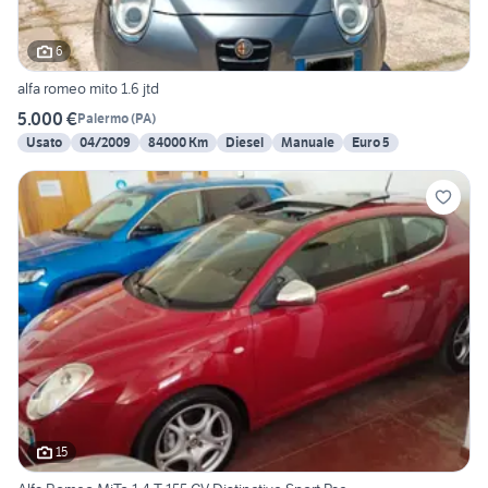
6
alfa romeo mito 1.6 jtd
5.000 €
Palermo
(
PA
)
Usato
04/2009
84000 Km
Diesel
Manuale
Euro 5
15