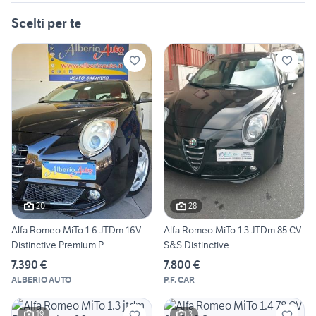
Scelti per te
20
28
Alfa Romeo MiTo 1.6 JTDm 16V
Alfa Romeo MiTo 1.3 JTDm 85 CV
Distinctive Premium P
S&S Distinctive
7.390 €
7.800 €
ALBERIO AUTO
P.F. CAR
19
3