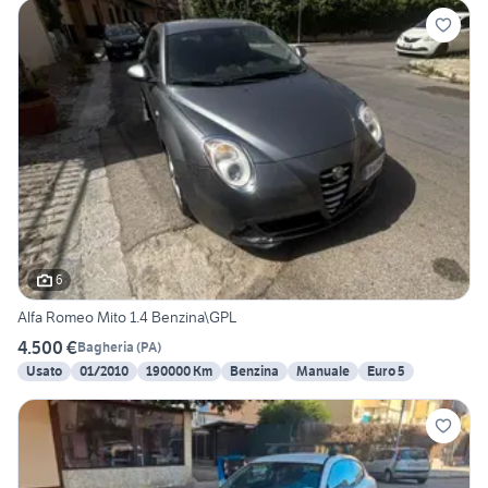
6
Alfa Romeo Mito 1.4 Benzina\GPL
4.500 €
Bagheria
(
PA
)
Usato
01/2010
190000 Km
Benzina
Manuale
Euro 5