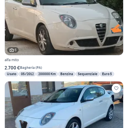
6
alfa mito
2.700 €
Bagheria
(
PA
)
Usato
05/2012
200000 Km
Benzina
Sequenziale
Euro 5