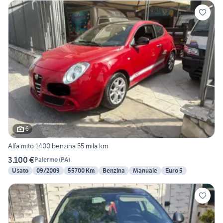
6
Alfa mito 1400 benzina 55 mila km
3.100 €
Palermo
(
PA
)
Usato
09/2009
55700 Km
Benzina
Manuale
Euro 5