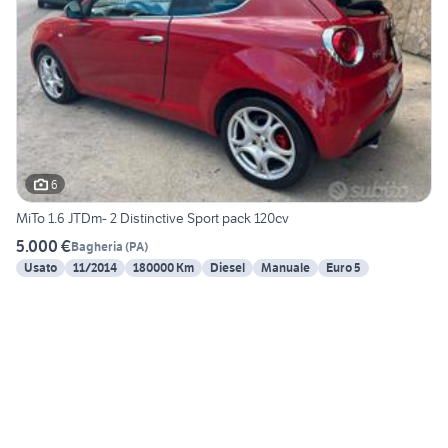
6
MiTo 1.6 JTDm- 2 Distinctive Sport pack 120cv
5.000 €
Bagheria
(
PA
)
Usato
11/2014
180000 Km
Diesel
Manuale
Euro 5