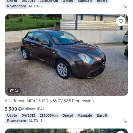
Usato
04/2014
134524 Km
Diesel
Manuale
Euro 5
Rivenditore
AUTO - SI
19
Alfa Romeo MiTo 1.3 JTDm 85 CV S&S Progression
5.500 €
Misilmeri
(
PA
)
Usato
04/2012
218000 Km
Diesel
Manuale
Euro 5
Rivenditore
AUTO - SI