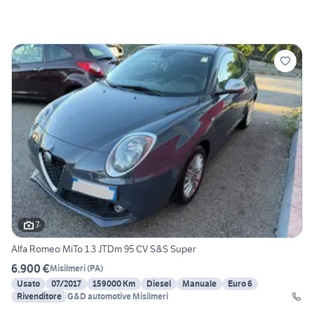
7
Alfa Romeo MiTo 1.3 JTDm 95 CV S&S Super
6.900 €
Misilmeri
(
PA
)
Usato
07/2017
159000 Km
Diesel
Manuale
Euro 6
Rivenditore
G&D automotive Misilmeri