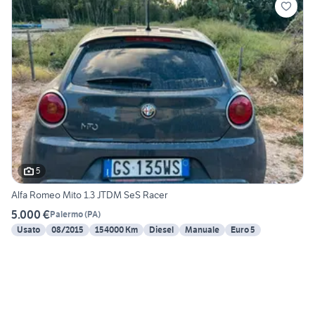
5
Alfa Romeo Mito 1.3 JTDM SeS Racer
5.000 €
Palermo
(
PA
)
Usato
08/2015
154000 Km
Diesel
Manuale
Euro 5