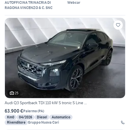
AUTOFFICINA TRINACRIA DI
Webcar
RAGONA VINCENZO & C. SNC
25
Audi Q3 Sportback TDI 110 kW S tronic S Line ...
63.900 €
Palermo
(
PA
)
Km0
04/2026
Diesel
Automatico
Rivenditore
Gruppo Nuova Cori