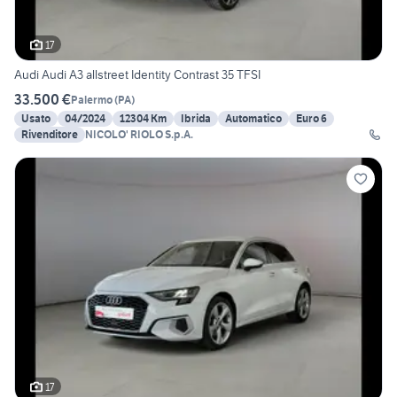
17
Audi Audi A3 allstreet Identity Contrast 35 TFSI
33.500 €
Palermo
(
PA
)
Usato
04/2024
12304 Km
Ibrida
Automatico
Euro 6
Rivenditore
NICOLO' RIOLO S.p.A.
17