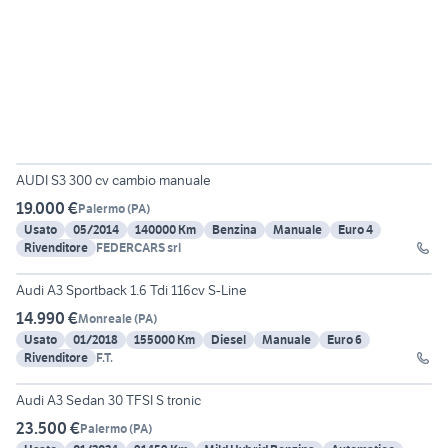
9
AUDI S3 300 cv cambio manuale
19.000 €
Palermo
(
PA
)
Usato
05/2014
140000 Km
Benzina
Manuale
Euro 4
Rivenditore
FEDERCARS srl
13
Audi A3 Sportback 1.6 Tdi 116cv S-Line
14.990 €
Monreale
(
PA
)
Usato
01/2018
155000 Km
Diesel
Manuale
Euro 6
Rivenditore
F.T.
14
Audi A3 Sedan 30 TFSI S tronic
23.500 €
Palermo
(
PA
)