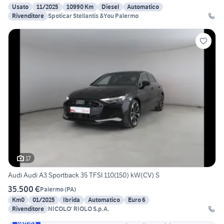
Usato
11/2025
10990 Km
Diesel
Automatico
Rivenditore
Spoticar Stellantis &You Palermo
17
Audi Audi A3 Sportback 35 TFSI 110(150) kW(CV) S
35.500 €
Palermo
(
PA
)
Km0
01/2025
Ibrida
Automatico
Euro 6
Rivenditore
NICOLO' RIOLO S.p.A.
Vetrina