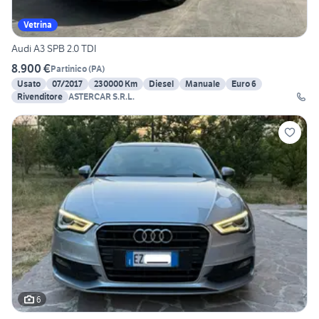
Vetrina
Audi A3 SPB 2.0 TDI
8.900 €
Partinico
(
PA
)
Usato
07/2017
230000 Km
Diesel
Manuale
Euro 6
Rivenditore
ASTERCAR S.R.L.
6