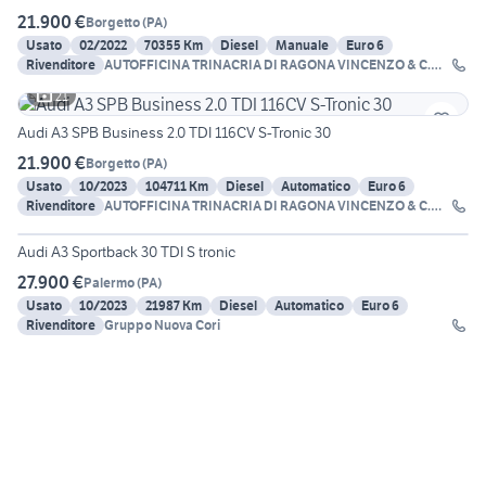
21.900 €
Borgetto
(
PA
)
Usato
02/2022
70355 Km
Diesel
Manuale
Euro 6
Rivenditore
AUTOFFICINA TRINACRIA DI RAGONA VINCENZO & C.
SNC
21
Audi A3 SPB Business 2.0 TDI 116CV S-Tronic 30
21.900 €
Borgetto
(
PA
)
Usato
10/2023
104711 Km
Diesel
Automatico
Euro 6
Rivenditore
AUTOFFICINA TRINACRIA DI RAGONA VINCENZO & C.
16
SNC
Audi A3 Sportback 30 TDI S tronic
27.900 €
Palermo
(
PA
)
Usato
10/2023
21987 Km
Diesel
Automatico
Euro 6
Rivenditore
Gruppo Nuova Cori