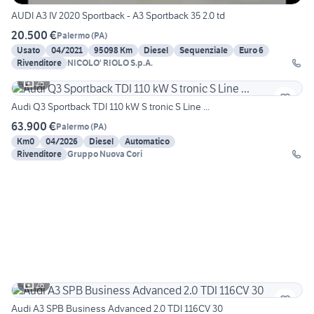
AUDI A3 IV 2020 Sportback - A3 Sportback 35 2.0 td
20.500 €
Palermo
(
PA
)
Usato
04/2021
95098 Km
Diesel
Sequenziale
Euro 6
Rivenditore
NICOLO' RIOLO S.p.A.
25
Audi Q3 Sportback TDI 110 kW S tronic S Line ...
63.900 €
Palermo
(
PA
)
Km0
04/2026
Diesel
Automatico
Rivenditore
Gruppo Nuova Cori
26
Audi A3 SPB Business Advanced 2.0 TDI 116CV 30