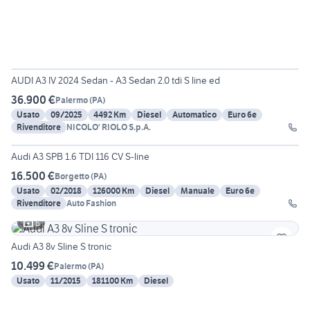
18
AUDI A3 IV 2024 Sedan - A3 Sedan 2.0 tdi S line ed
36.900 €
Palermo
(
PA
)
Usato
09/2025
4492 Km
Diesel
Automatico
Euro 6e
Rivenditore
NICOLO' RIOLO S.p.A.
14
Audi A3 SPB 1.6 TDI 116 CV S-line
16.500 €
Borgetto
(
PA
)
Usato
02/2018
126000 Km
Diesel
Manuale
Euro 6e
Rivenditore
Auto Fashion
6
Audi A3 8v Sline S tronic
10.499 €
Palermo
(
PA
)
Usato
11/2015
181100 Km
Diesel