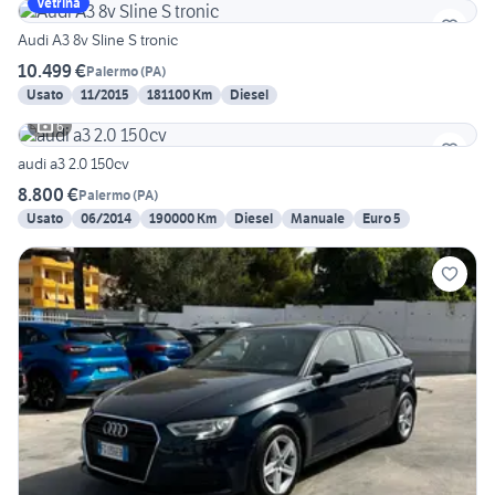
Vetrina
Audi A3 8v Sline S tronic
10.499 €
Palermo
(
PA
)
Usato
11/2015
181100 Km
Diesel
6
audi a3 2.0 150cv
8.800 €
Palermo
(
PA
)
Usato
06/2014
190000 Km
Diesel
Manuale
Euro 5