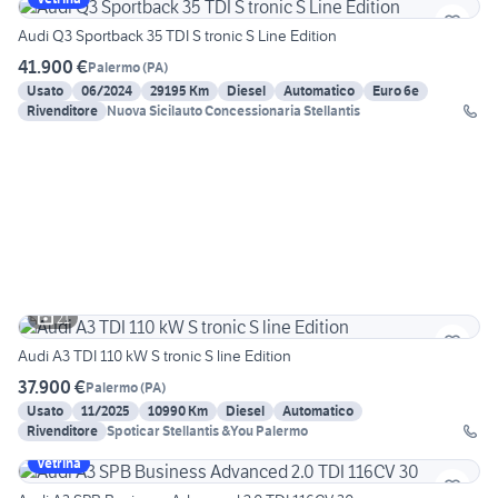
Audi Q3 Sportback 35 TDI S tronic S Line Edition
41.900 €
Palermo
(
PA
)
Usato
06/2024
29195 Km
Diesel
Automatico
Euro 6e
Rivenditore
Nuova Sicilauto Concessionaria Stellantis
21
Audi A3 TDI 110 kW S tronic S line Edition
37.900 €
Palermo
(
PA
)
Usato
11/2025
10990 Km
Diesel
Automatico
Rivenditore
Spoticar Stellantis &You Palermo
Vetrina