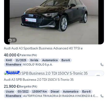
15
Audi Audi A3 Sportback Business Advanced 40 TFSI e
40.000 €
Palermo
(
PA
)
Km0
11/2025
Ibrida
Automatico
Euro 6
Rivenditore
NICOLO' RIOLO S.p.A.
Vetrina
Audi A3 SPB Business 2.0 TDI 150CV S-Tronic 35
21.900 €
Borgetto
(
PA
)
Usato
03/2022
130047 Km
Diesel
Automatico
Euro 6
Rivenditore
AUTOFFICINA TRINACRIA DI RAGONA VINCENZO & C.
SNC