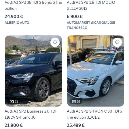
Audi A3 SPB 35 TDI S tronic S line
Audi A3 SPB 1.6 TDI MOLTO
edition
BELLA 2012
24.900 €
6.900 €
ALBERIO AUTO
AUTOMARKET di CANGIALOSI
FRANCESCO
21
19
Audi A3 SPB Business 2.0 TDI
Audi A3 SPB S TRONIC 30 TDI S
116CV S-Tronic 30
line edition 31/01/2
21.900 €
25.499 €