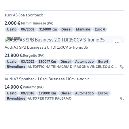
6
audi A3 8pa sportback
2.000 €
Termini Imerese
(
PA
)
Usato
06/2009
316000 Km
Diesel
Manuale
Euro 4
24
Audi A3 SPB Business 2.0 TDI 150CV S-Tronic 35
21.900 €
Borgetto
(
PA
)
Usato
03/2022
130047 Km
Diesel
Automatico
Euro 6
Rivenditore
AUTOFFICINA TRINACRIA DI RAGONA VINCENZO & C.
20
SNC
Audi A3 Sportback 1.6 tdi Business 110cv s-tronic
14.900 €
Palermo
(
PA
)
Usato
09/2016
171000 Km
Diesel
Automatico
Euro 6
Rivenditore
AUTO PER TUTTI PALERMO