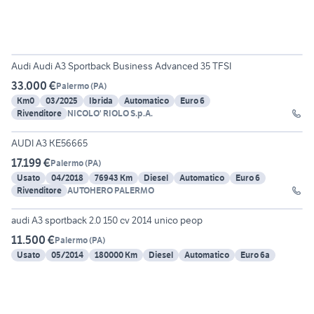
10
Audi Audi A3 Sportback Business Advanced 35 TFSI
33.000 €
Palermo
(
PA
)
Km0
03/2025
Ibrida
Automatico
Euro 6
Rivenditore
NICOLO' RIOLO S.p.A.
10
AUDI A3 KE56665
17.199 €
Palermo
(
PA
)
Usato
04/2018
76943 Km
Diesel
Automatico
Euro 6
Rivenditore
AUTOHERO PALERMO
6
audi A3 sportback 2.0 150 cv 2014 unico peop
11.500 €
Palermo
(
PA
)
Usato
05/2014
180000 Km
Diesel
Automatico
Euro 6a