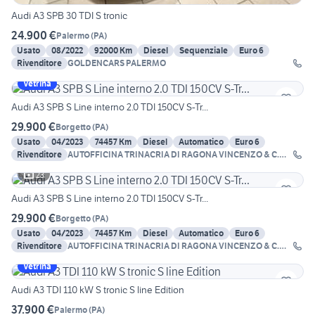
Audi A3 SPB 30 TDI S tronic
24.900 €
Palermo
(
PA
)
Usato
08/2022
92000 Km
Diesel
Sequenziale
Euro 6
Rivenditore
GOLDENCARS PALERMO
Vetrina
Audi A3 SPB S Line interno 2.0 TDI 150CV S-Tr...
29.900 €
Borgetto
(
PA
)
Usato
04/2023
74457 Km
Diesel
Automatico
Euro 6
Rivenditore
AUTOFFICINA TRINACRIA DI RAGONA VINCENZO & C.
SNC
23
Audi A3 SPB S Line interno 2.0 TDI 150CV S-Tr...
29.900 €
Borgetto
(
PA
)
Usato
04/2023
74457 Km
Diesel
Automatico
Euro 6
Rivenditore
AUTOFFICINA TRINACRIA DI RAGONA VINCENZO & C.
SNC
Vetrina
Audi A3 TDI 110 kW S tronic S line Edition
37.900 €
Palermo
(
PA
)