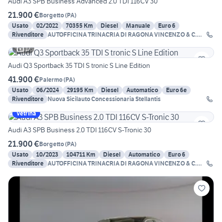
Audi A3 SPB Business Advanced 2.0 TDI 116CV 30
21.900 €
Borgetto
(
PA
)
Usato
02/2022
70355 Km
Diesel
Manuale
Euro 6
Rivenditore
AUTOFFICINA TRINACRIA DI RAGONA VINCENZO & C.
SNC
17
Audi Q3 Sportback 35 TDI S tronic S Line Edition
41.900 €
Palermo
(
PA
)
Usato
06/2024
29195 Km
Diesel
Automatico
Euro 6e
Rivenditore
Nuova Sicilauto Concessionaria Stellantis
Vetrina
Audi A3 SPB Business 2.0 TDI 116CV S-Tronic 30
21.900 €
Borgetto
(
PA
)
Usato
10/2023
104711 Km
Diesel
Automatico
Euro 6
Rivenditore
AUTOFFICINA TRINACRIA DI RAGONA VINCENZO & C.
SNC