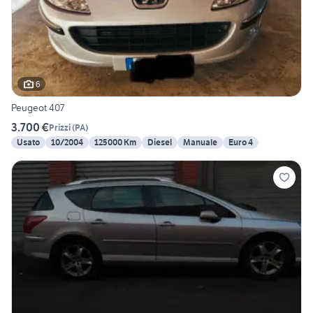
6
Peugeot 407
3.700 €
Prizzi
(
PA
)
Usato
10/2004
125000 Km
Diesel
Manuale
Euro 4