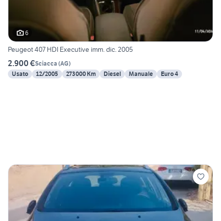
6
Peugeot 407 HDI Executive imm. dic. 2005
2.900 €
Sciacca
(
AG
)
Usato
12/2005
273000 Km
Diesel
Manuale
Euro 4