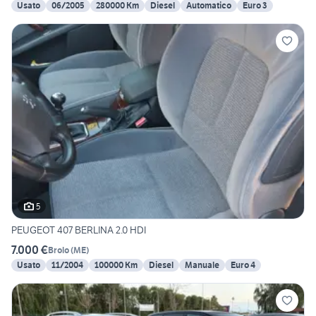
Usato
06/2005
280000 Km
Diesel
Automatico
Euro 3
5
PEUGEOT 407 BERLINA 2.0 HDI
7.000 €
Brolo
(
ME
)
Usato
11/2004
100000 Km
Diesel
Manuale
Euro 4