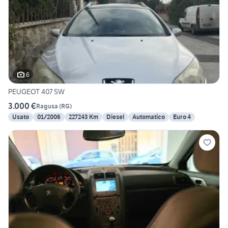
6
PEUGEOT 407 SW
3.000 €
Ragusa
(
RG
)
Usato
01/2006
227243 Km
Diesel
Automatico
Euro 4