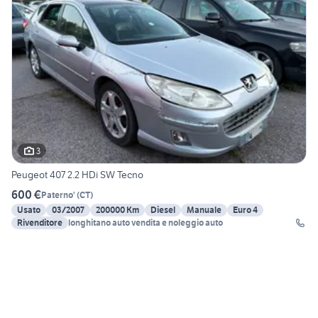
3
Peugeot 407 2.2 HDi SW Tecno
600 €
Paterno'
(
CT
)
Usato
03/2007
200000 Km
Diesel
Manuale
Euro 4
Rivenditore
longhitano auto vendita e noleggio auto