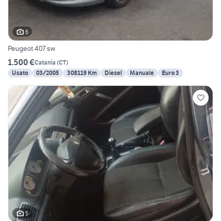
6
Peugeot 407 sw
1.500 €
Catania
(
CT
)
Usato
03/2005
308119 Km
Diesel
Manuale
Euro 3
5