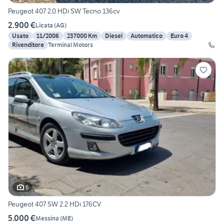
Peugeot 407 2.0 HDi SW Tecno 136cv
2.900 €
Licata
(
AG
)
Usato
11/2006
237000 Km
Diesel
Automatico
Euro 4
Rivenditore
Terminal Motors
6
Peugeot 407 SW 2.2 HDi 176CV
5.000 €
Messina
(
ME
)