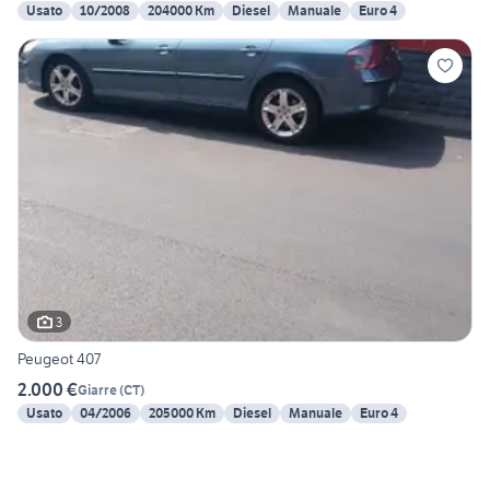
Usato
10/2008
204000 Km
Diesel
Manuale
Euro 4
3
Peugeot 407
2.000 €
Giarre
(
CT
)
Usato
04/2006
205000 Km
Diesel
Manuale
Euro 4