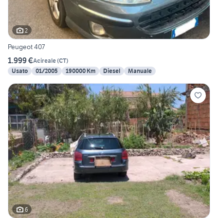
2
Peugeot 407
1.999 €
Acireale
(
CT
)
Usato
01/2005
190000 Km
Diesel
Manuale
6