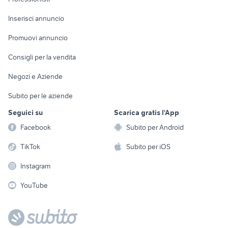
Arredamento e
Console e
Accessori per
Casalinghi
Inserisci annuncio
Videogiochi
animali
Elettrodomestici
Promuovi annuncio
Audio/Video
Musica e Film
Giardino e Fai da te
Consigli per la vendita
Fotografia
Libri e Riviste
Abbigliamento e
Negozi e Aziende
Telefonia
Strumenti Musicali
Accessori
Subito per le aziende
Sports
Tutto per i bambini
Seguici su
Scarica gratis l'App
Biciclette
Facebook
Subito per Android
Collezionismo
TikTok
Subito per iOS
Instagram
YouTube