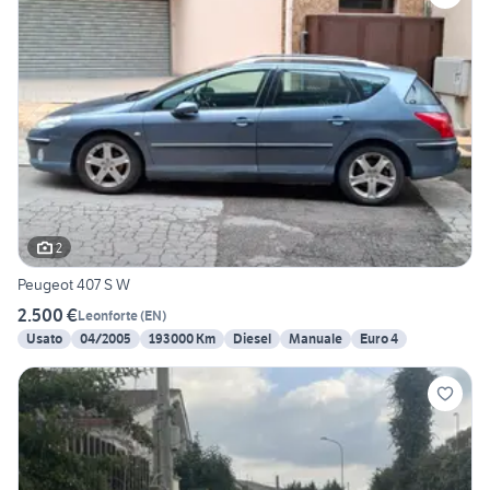
2
Peugeot 407 S W
2.500 €
Leonforte
(
EN
)
Usato
04/2005
193000 Km
Diesel
Manuale
Euro 4