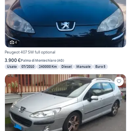
4
Peugeot 407 SW full optional
3.900 €
Palma di Montechiaro
(
AG
)
Usato
07/2010
240000 Km
Diesel
Manuale
Euro 5