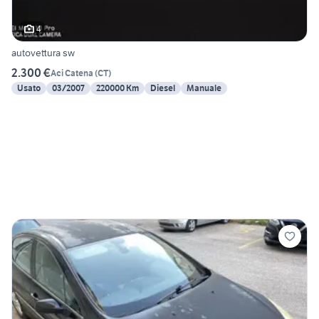
4
autovettura sw
2.300 €
Aci Catena
(
CT
)
Usato
03/2007
220000 Km
Diesel
Manuale