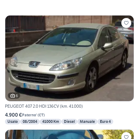
6
PEUGEOT 407 2.0 HDI 136CV (km. 41.000)
4.900 €
Paterno'
(
CT
)
Usato
08/2004
41000 Km
Diesel
Manuale
Euro 4