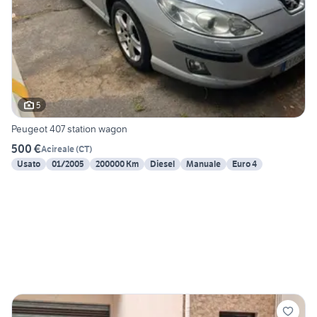
5
Peugeot 407 station wagon
500 €
Acireale
(
CT
)
Usato
01/2005
200000 Km
Diesel
Manuale
Euro 4