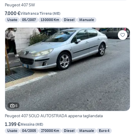
Peugeot 407 SW
7.000 €
Villafranca Tirrena
(
ME
)
Usato
05/2007
130000 Km
Diesel
Manuale
6
Peugeot 407 SOLO AUTOSTRADA appena tagliandata
1.399 €
Messina
(
ME
)
Usato
04/2005
270000 Km
Diesel
Manuale
Euro 4