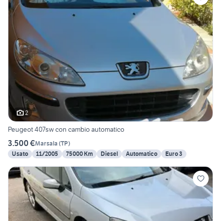
2
Peugeot 407sw con cambio automatico
3.500 €
Marsala
(
TP
)
Usato
11/2005
75000 Km
Diesel
Automatico
Euro 3