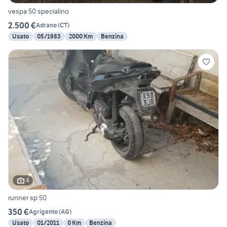
vespa 50 specialino
2.500 €
Adrano
(
CT
)
Usato
05/1983
2000 Km
Benzina
4
runner sp 50
350 €
Agrigento
(
AG
)
Usato
01/2011
0 Km
Benzina