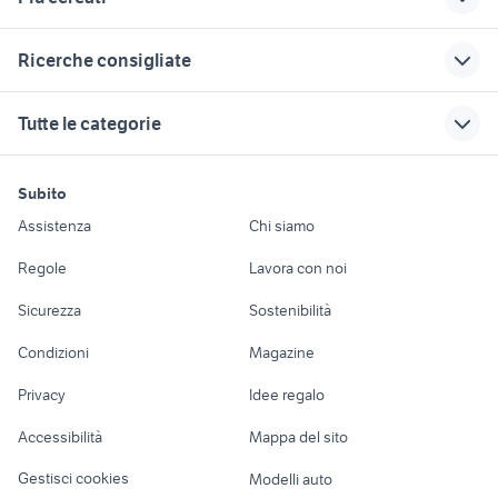
Correlati
Richerche simili
Suggerimenti
Ricerche consigliate
bmw x1 auto Sicilia
auto usate imola
volkswagen caddy
pick up
auto chevrolet Sardegna
cerchi mak wolf
alfa a messina e
panda 2017
Tutte le categorie
provincia
fiat 500x usata torino
smart usata reggio
chitarre strumenti musicali
stivali tcx accessori moto
Cremona provincia
auto skoda suv
calabria
lancia ypsilon 1.2
motori
immobili
lavoro e servizi
Sicilia
auto smart Puglia
auto opel signum
knaus Milano provincia
stampante epson sublimatica
Subito
Auto
Appartamenti
Offerte di lavoro
mazda rx 8 Sicilia
diesel
3008 usata
vendita locali Vigonovo
auto usate lecco
Assistenza
Chi siamo
auto usate acate
bmw serie 1 116d m
ami elettrica
Accessori Auto
Camere/Posti letto
Servizi
regalo auto Roma
toyota aygo usata roma
sport
Regole
Lavora con noi
auto usate chieti
suzuki jimny usato
toyota rav4
renault captur usata sicilia
Moto e Scooter
Ville singole e a
Candidati in cerca di
mazda cx 7 benzina
auto honda hr v
lazio
Sicurezza
Sostenibilità
schiera
lavoro
kia venga usata
auto usate pescara
Accessori Moto
auto usate mantova
nissan evalia
Condizioni
Magazine
Terreni e rustici
Attrezzature di
Nautica
lavoro
auto solo passaggio Campania
audi q3 usata sicilia
Privacy
Idee regalo
Garage e box
auto usate portici
alfa 90
Caravan e Camper
Accessibilità
Mappa del sito
Loft, mansarde e
Veicoli commerciali
altro
Gestisci cookies
Modelli auto