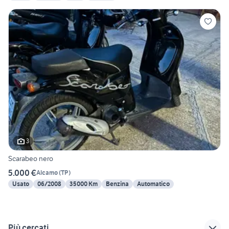
3
Scarabeo nero
5.000 €
Alcamo
(
TP
)
Usato
06/2008
35000 Km
Benzina
Automatico
Più cercati