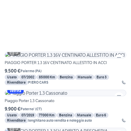
14
PIAGGIO PORTER 1.3 16V CENTINATO ALLESTITO IN ACCI
9.500 €
Palermo
(
PA
)
Usato
07/2002
85000 Km
Benzina
Manuale
Euro 3
Rivenditore
PIERO CARS
Vetrina
Piaggio Porter 1.3 Cassonato
9.900 €
Paterno'
(
CT
)
Usato
07/2019
77000 Km
Benzina
Manuale
Euro 6
Rivenditore
longhitano auto vendita e noleggio auto
14