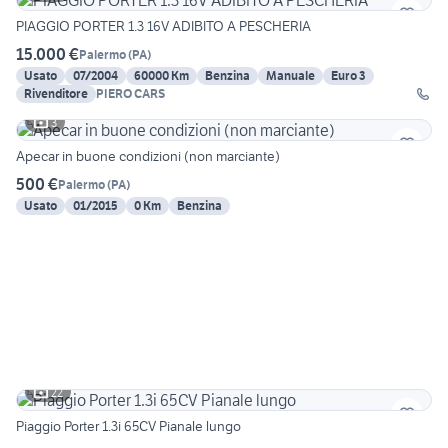
PIAGGIO PORTER 1.3 16V ADIBITO A PESCHERIA
15.000 €
Palermo
(
PA
)
Usato
07/2004
60000 Km
Benzina
Manuale
Euro 3
Rivenditore
PIERO CARS
3
Apecar in buone condizioni (non marciante)
500 €
Palermo
(
PA
)
Usato
01/2015
0 Km
Benzina
22
Piaggio Porter 1.3i 65CV Pianale lungo