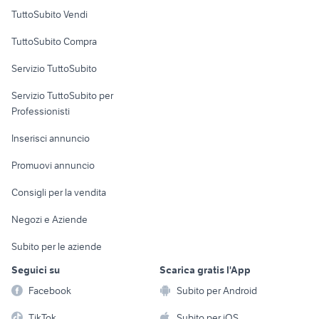
Case vacanza
TuttoSubito Vendi
Uffici e Locali
TuttoSubito Compra
commerciali
Servizio TuttoSubito
elettronica
per la casa e la
sports e hobby
Servizio TuttoSubito per
persona
Informatica
Animali
Professionisti
Arredamento e
Console e
Accessori per
Casalinghi
Inserisci annuncio
Videogiochi
animali
Elettrodomestici
Promuovi annuncio
Audio/Video
Musica e Film
Giardino e Fai da te
Consigli per la vendita
Fotografia
Libri e Riviste
Abbigliamento e
Negozi e Aziende
Telefonia
Strumenti Musicali
Accessori
Subito per le aziende
Sports
Tutto per i bambini
Seguici su
Scarica gratis l'App
Biciclette
Facebook
Subito per Android
Collezionismo
TikTok
Subito per iOS