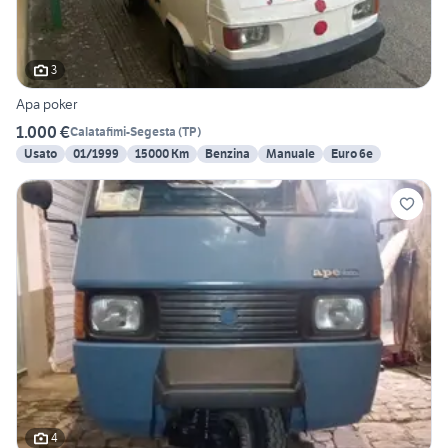
3
Apa poker
1.000 €
Calatafimi-Segesta
(
TP
)
Usato
01/1999
15000 Km
Benzina
Manuale
Euro 6e
4