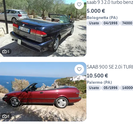
saab 9 3 2.0 turbo ben
5.000 €
Bolognetta
(
PA
)
Usato
04/1998
74000
6
SAAB 900 SE 2.0i TU
10.500 €
Palermo
(
PA
)
Usato
05/1996
14000
6