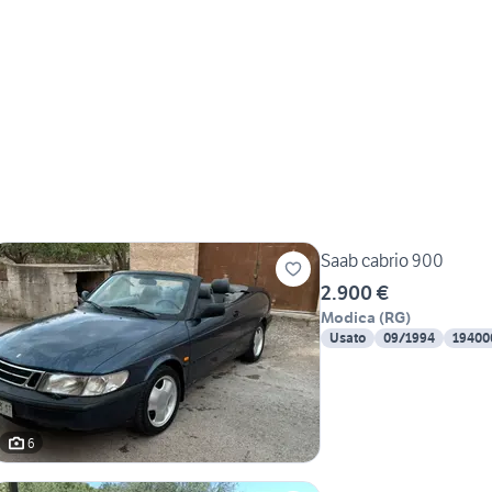
Saab cabrio 900
2.900 €
Modica
(
RG
)
Usato
09/1994
19400
6