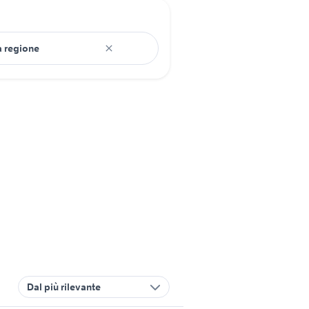
Dal più rilevante