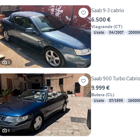
Saab 9-3 cabrio
6.500 €
Viagrande
(
CT
)
Usato
04/2007
20000
3
Saab 900 Turbo Cabri
9.999 €
Butera
(
CL
)
Usato
07/1995
16000
6