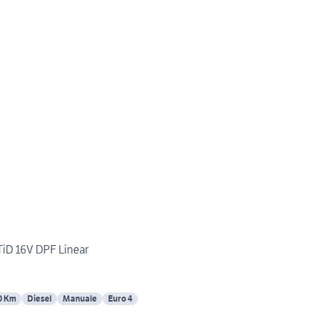
 TiD 16V DPF Linear
0 Km
Diesel
Manuale
Euro 4