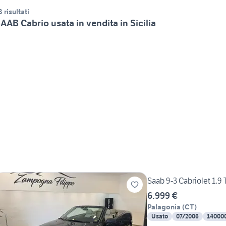
3 risultati
AAB Cabrio usata in vendita in Sicilia
Saab 9-3 Cabriolet 1.9
6.999 €
Palagonia
(
CT
)
Usato
07/2006
14000