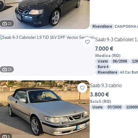
23
Rivenditore
ZAMPOGNA 
Saab 9-3 Cabriolet 1
7.000 €
Modica
(
RG
)
Usato
06/2006
12
Euro 4
23
Rivenditore
All Car Bat
Saab 9.3 cabrio
3.800 €
Scicli
(
RG
)
Usato
07/2000
11000
5