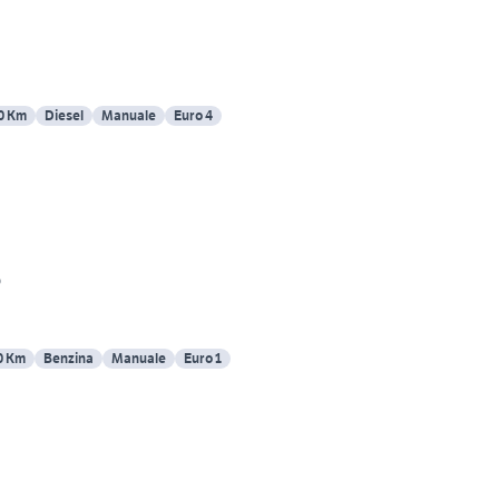
0 Km
Diesel
Manuale
Euro 4
o
0 Km
Benzina
Manuale
Euro 1