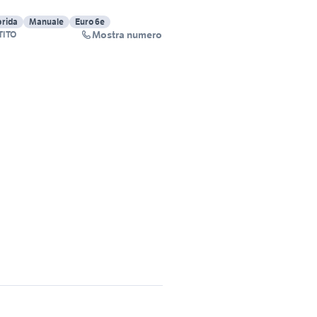
brida
Manuale
Euro 6e
Mostra numero
TITO