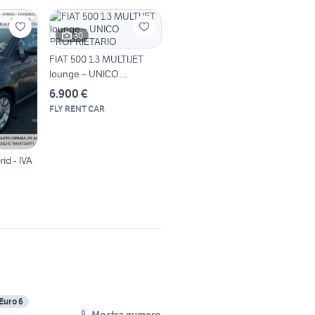
30
FIAT 500 1.3 MULTIJET
lounge – UNICO
PROPRIETARIO
6.900 €
FLY RENT CAR
rid - IVA
Euro 6
Mostra numero