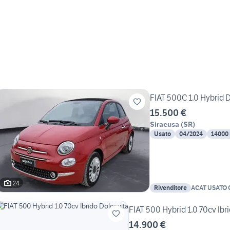
FIAT 500C 1.0 Hybrid 
15.500 €
Siracusa
(
SR
)
Usato
04/2024
14000
24
Rivenditore
ACAT USATO
FIAT 500 Hybrid 1.0 70cv Ibr
14.900 €