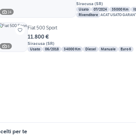
Siracusa
(
SR
)
Usato
07/2024
35000 Km
I
24
Rivenditore
ACAT USATO GARAN
Fiat 500 Sport
11.800 €
Siracusa
(
SR
)
6
Usato
06/2018
34000 Km
Diesel
Manuale
Euro 6
celti per te