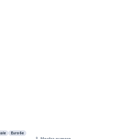
ale
Euro 6e
Mostra numero