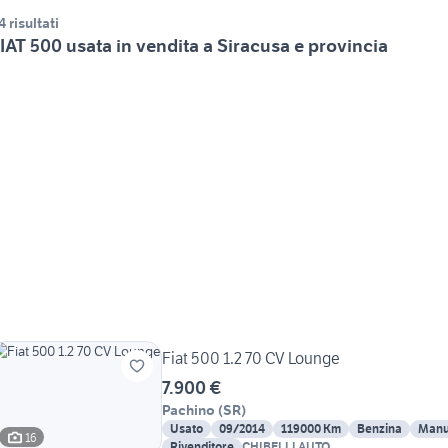
4 risultati
IAT 500 usata in vendita a Siracusa e provincia
Fiat 500 1.2 70 CV Lounge
7.900 €
Pachino
(
SR
)
Usato
09/2014
119000 Km
Benzina
Manu
16
Rivenditore
CHIBELLI AUTO