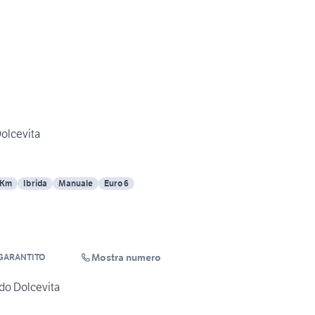
Dolcevita
 Km
Ibrida
Manuale
Euro 6
Mostra numero
 GARANTITO
ido Dolcevita