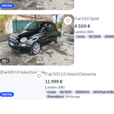
Vetrina
Fiat 500 Sport
4.500 €
Lentini
(
SR
)
Usato
03/2009
15000
6
Fiat 500 1.0 Hybrid Dolcevita
11.999 €
Lentini
(
SR
)
Usato
08/2023
28000 Km
Mild Hybrid B
Vetrina
Rivenditore
DN Group