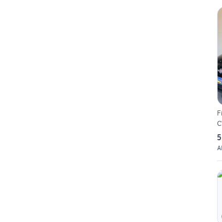
F
C
5
A