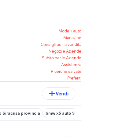
Modelli auto
Magazine
Consigli per la vendita
Negozi e Aziende
Subito per le Aziende
Assistenza
Ricerche salvate
Preferiti
Vendi
o Siracusa provincia
bmw x5 auto Siracusa provincia
carrelli a 