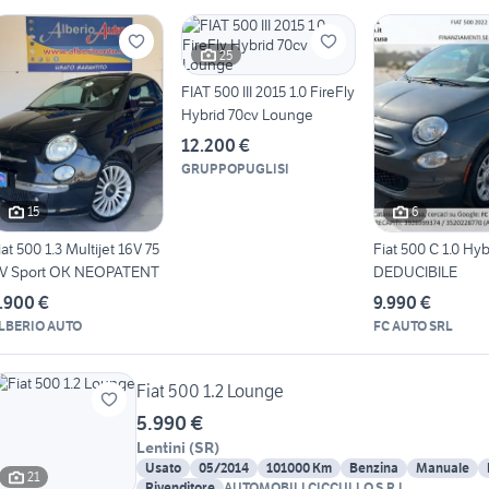
25
FIAT 500 III 2015 1.0 FireFly
Hybrid 70cv Lounge
12.200 €
GRUPPOPUGLISI
15
6
iat 500 1.3 Multijet 16V 75
Fiat 500 C 1.0 Hyb
V Sport OK NEOPATENT
DEDUCIBILE
.900 €
9.990 €
LBERIO AUTO
FC AUTO SRL
Fiat 500 1.2 Lounge
5.990 €
Lentini
(
SR
)
Usato
05/2014
101000 Km
Benzina
Manuale
21
Rivenditore
AUTOMOBILI CICCULLO S.R.L