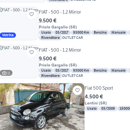
FIAT - 500 - 1.2 Mirror
9.500 €
Priolo Gargallo
(
SR
)
Usato
03/2017
93000 Km
Benzina
Manuale
Vetrina
Rivenditore
OUTLET CAR
FIAT - 500 - 1.2 Mirror
9.500 €
Priolo Gargallo
(
SR
)
Usato
03/2017
93000 Km
Benzina
Manuale
11
Rivenditore
OUTLET CAR
Fiat 500 Sport
4.500 €
Lentini
(
SR
)
Usato
03/2009
15000