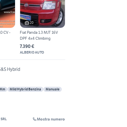
20
10 CV -
Fiat Panda 1.3 MJT 16V
DPF 4x4 Climbing
E
7.390 €
ALBERIO AUTO
 S&S Hybrid
 Km
Mild Hybrid Benzina
Manuale
Mostra numero
 SRL