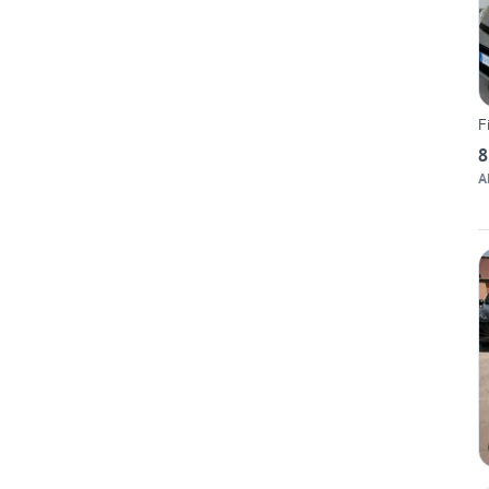
F
8
A