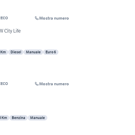
Mostra numero
CECO
W City Life
 Km
Diesel
Manuale
Euro 6
Mostra numero
CECO
0 Km
Benzina
Manuale