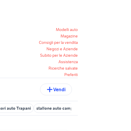
Modelli auto
Magazine
Consigli per la vendita
Negozi e Aziende
Subito per le Aziende
Assistenza
Ricerche salvate
Preferiti
Vendi
ori auto Trapani
stallone auto campobello di mazara
auto Santa