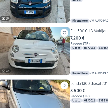
15
Rivenditore
VM AUTO PA
Fiat 500 C 1.3 Multije
7.200 €
Paceco
(
TP
)
Usato
08/2013
12915
28
Rivenditore
VM AUTO PA
panda 1300 diesel 201
3.500 €
Paceco
(
TP
)
Usato
09/2011
13583