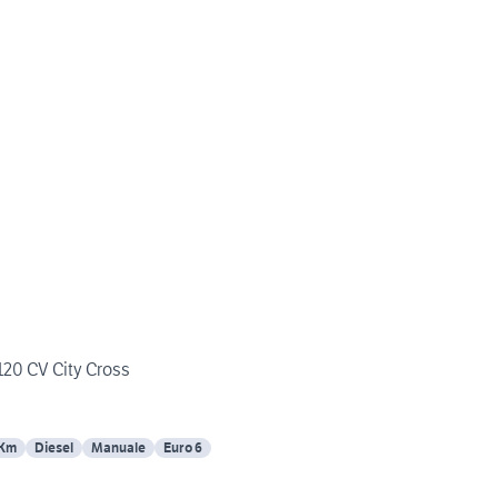
 120 CV City Cross
 Km
Diesel
Manuale
Euro 6