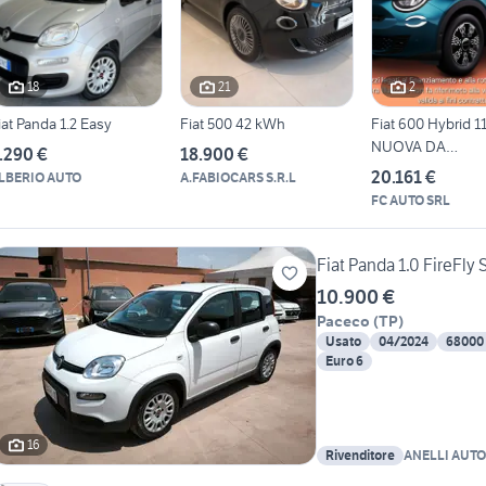
18
21
2
iat Panda 1.2 Easy
Fiat 500 42 kWh
Fiat 600 Hybrid 1
NUOVA DA
.290 €
18.900 €
IMMATRICOLAR
20.161 €
LBERIO AUTO
A.FABIOCARS S.R.L
FC AUTO SRL
Fiat Panda 1.0 FireFly
10.900 €
Paceco
(
TP
)
Usato
04/2024
68000
Euro 6
16
Rivenditore
ANELLI AUTO