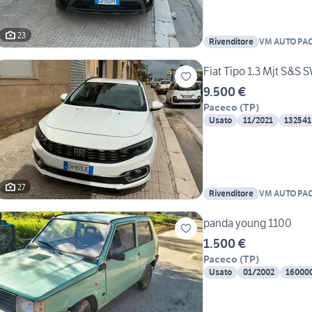
23
Rivenditore
VM AUTO PA
Fiat Tipo 1.3 Mjt S&S S
9.500 €
Paceco
(
TP
)
Usato
11/2021
132541
27
Rivenditore
VM AUTO PA
panda young 1100
1.500 €
Paceco
(
TP
)
Usato
01/2002
16000