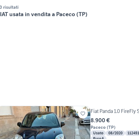
0 risultati
IAT usata in vendita a Paceco (TP)
Fiat Panda 1.0 FireFly
8.900 €
Paceco
(
TP
)
Usato
08/2020
11245
Euro 6