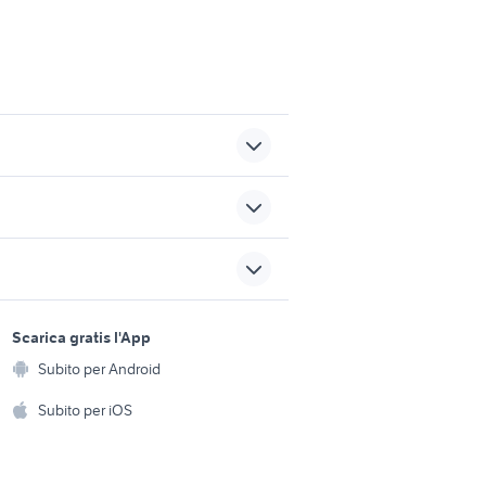
candicci
singolo liguria
uila
garage in vendita alassio
sports e hobby
sia
vendita garage potenza
a
Scarica gratis l'App
Animali
Subito per Android
ento e
Accessori per animali
hi
Subito per iOS
Musica e Film
omestici
Libri e Riviste
e Fai da te