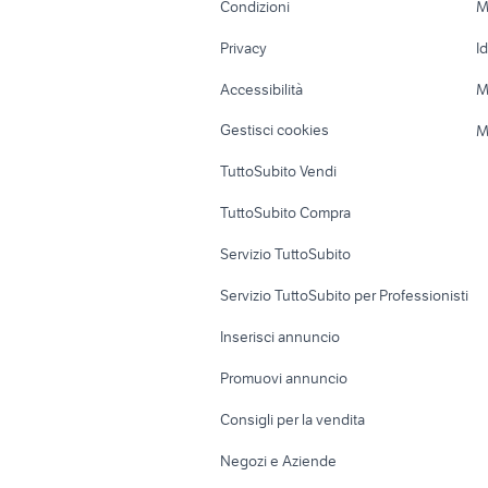
Condizioni
M
Nautica
Garage e box
Privacy
I
Caravan e Camper
Loft, mansarde 
Accessibilità
M
Veicoli commerciali
Case vacanza
Gestisci cookies
M
Uffici e Locali
TuttoSubito Vendi
commerciali
TuttoSubito Compra
Servizio TuttoSubito
Servizio TuttoSubito per Professionisti
Inserisci annuncio
Promuovi annuncio
Consigli per la vendita
Negozi e Aziende