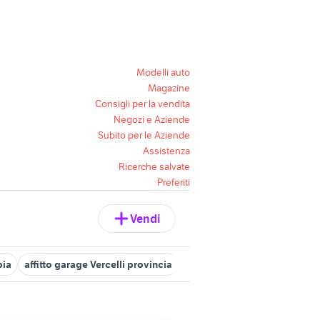
Modelli auto
Magazine
Consigli per la vendita
Negozi e Aziende
Subito per le Aziende
Assistenza
Ricerche salvate
Preferiti
Vendi
bia
affitto garage Vercelli provincia
garage in affitto pistoia
bo