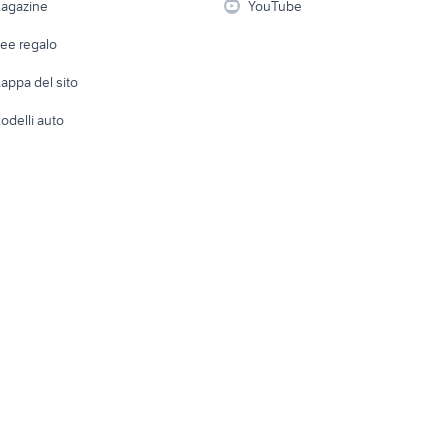
agazine
YouTube
Attrezzature di lavoro
Telefonia
Abbigli
dee regalo
Accesso
e altro
appa del sito
Tutto per
odelli auto