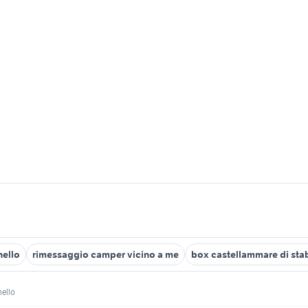
hello
rimessaggio camper vicino a me
box castellammare di sta
ello