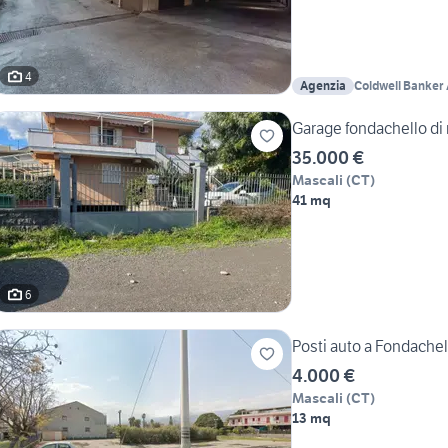
4
Agenzia
Coldwell Banke
ESTATE
Garage fondachello di
35.000 €
Mascali
(
CT
)
41 mq
6
Posti auto a Fondachel
4.000 €
Mascali
(
CT
)
13 mq