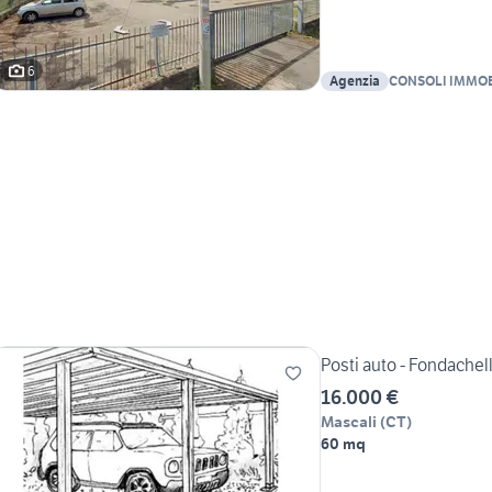
6
Agenzia
CONSOLI IMMOBI
Giovanni Consoli
Posti auto - Fondachel
16.000 €
Mascali
(
CT
)
60 mq