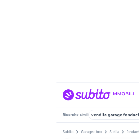
vendita garage fondac
Ricerche
simili
Subito
Garage e box
Sicilia
fondach