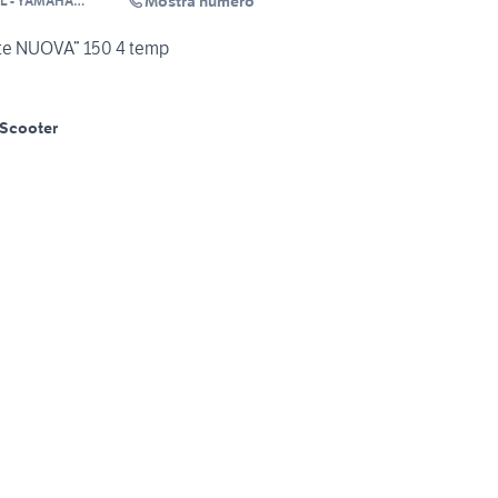
Mostra numero
L - YAMAHA
te NUOVA” 150 4 temp
Scooter