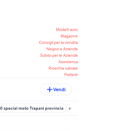
Modelli auto
Magazine
Consigli per la vendita
Negozi e Aziende
Subito per le Aziende
Assistenza
Ricerche salvate
Preferiti
Vendi
0 special moto Trapani provincia
vespa 50 special a catania e pro