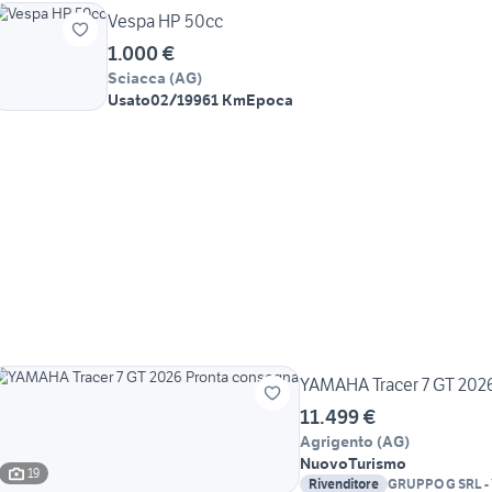
Vespa HP 50cc
1.000 €
Sciacca
(
AG
)
Usato
02/1996
1 Km
Epoca
YAMAHA Tracer 7 GT 202
11.499 €
Agrigento
(
AG
)
Nuovo
Turismo
19
Rivenditore
GRUPPO G SRL 