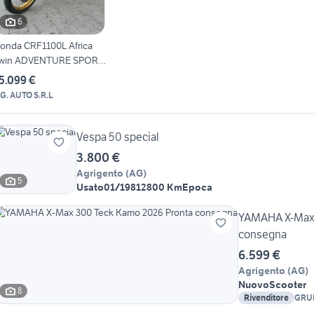
6
onda CRF1100L Africa
win ADVENTURE SPORT
CT FUL
5.099 €
.G. AUTO S.R.L
Vespa 50 special
3.800 €
Agrigento
(
AG
)
5
Usato
01/1981
2800 Km
Epoca
YAMAHA X-Max 
consegna
6.599 €
Agrigento
(
AG
)
Nuovo
Scooter
8
Rivenditore
GRUP
YAM