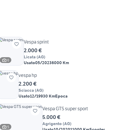
Vespa sprint
2.000 €
Licata
(
AG
)
6
Usato
05/2023
6000 Km
vespa hp
2.200 €
Sciacca
(
AG
)
Usato
12/1993
0 Km
Epoca
Vespa GTS super sport
5.000 €
Agrigento
(
AG
)
5
Usato
10/2020
11000 Km
Scooter