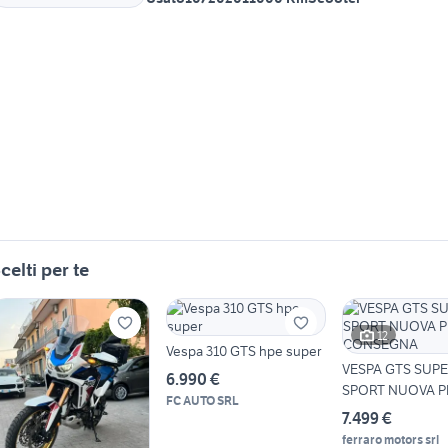
celti per te
12
Vespa 310 GTS hpe super
VESPA GTS SUP
6.990 €
SPORT NUOVA 
FC AUTO SRL
CONSEGNA
7.499 €
ferraro motors srl