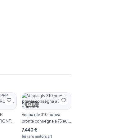
10
ER
Vespa gtv 310 nuova
PRONTA
pronta consegna a 75 euro
al m
7.440 €
ferraro motors srl