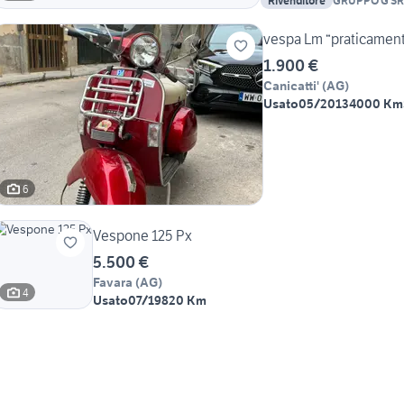
Rivenditore
GRUPPO G SR
AGRIGENTO
vespa Lm “praticamen
1.900 €
Canicatti'
(
AG
)
Usato
05/2013
4000 Km
6
Vespone 125 Px
5.500 €
Favara
(
AG
)
4
Usato
07/1982
0 Km