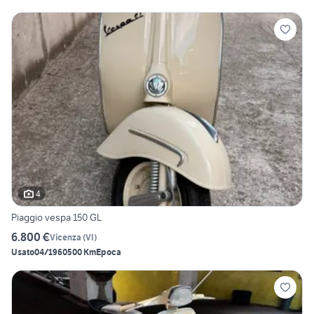
4
Piaggio vespa 150 GL
6.800 €
Vicenza
(
VI
)
Usato
04/1960
500 Km
Epoca