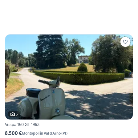
6
Vespa 150 GL 1963
8.500 €
Montopoli in Val d'Arno
(
PI
)