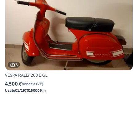
6
VESPA RALLY 200 E GL
4.500 €
Venezia
(
VE
)
Usato
01/1970
15000 Km