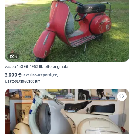
6
vespa 150 GL 1963 libretto originale
3.800 €
Cavallino-Treporti
(
VE
)
Usato
01/1960
100 Km