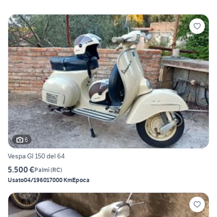
6
Vespa Gl 150 del 64
5.500 €
Palmi
(
RC
)
Usato
04/1960
17000 Km
Epoca