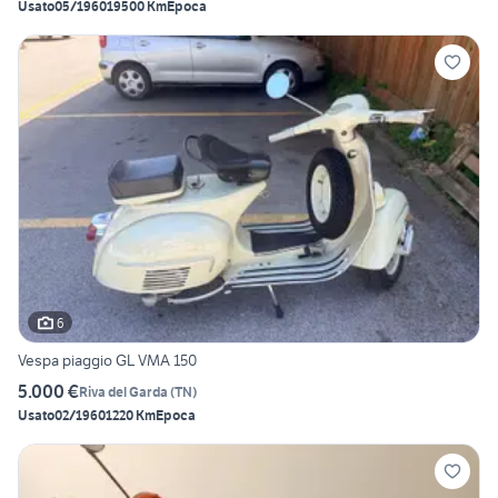
Usato
05/1960
19500 Km
Epoca
6
Vespa piaggio GL VMA 150
5.000 €
Riva del Garda
(
TN
)
Usato
02/1960
1220 Km
Epoca