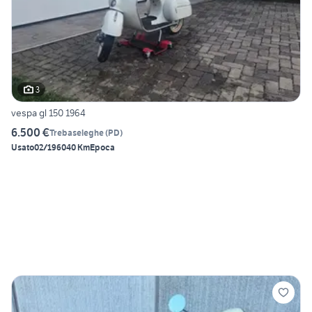
3
vespa gl 150 1964
6.500 €
Trebaseleghe
(
PD
)
Usato
02/1960
40 Km
Epoca