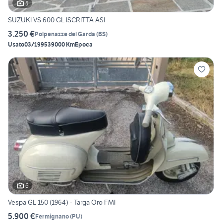
5
SUZUKI VS 600 GL ISCRITTA ASI
3.250 €
Polpenazze del Garda
(
BS
)
Usato
03/1995
39000 Km
Epoca
6
Vespa GL 150 (1964) - Targa Oro FMI
5.900 €
Fermignano
(
PU
)