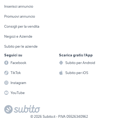
Arredamento e
Console e
Accessori per
Casalinghi
Inserisci annuncio
Videogiochi
animali
Elettrodomestici
Promuovi annuncio
Audio/Video
Musica e Film
Giardino e Fai da te
Consigli per la vendita
Fotografia
Libri e Riviste
Abbigliamento e
Negozi e Aziende
Telefonia
Strumenti Musicali
Accessori
Subito per le aziende
Sports
Tutto per i bambini
Seguici su
Scarica gratis l'App
Biciclette
Facebook
Subito per Android
Collezionismo
TikTok
Subito per iOS
Instagram
YouTube
©
2026
Subito.it - P.IVA 05526340962