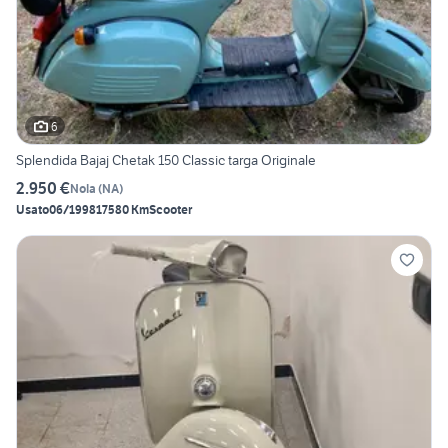
6
Splendida Bajaj Chetak 150 Classic targa Originale
2.950 €
Nola
(
NA
)
Usato
06/1998
17580 Km
Scooter