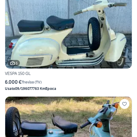
6
VESPA 150 GL
6.000 €
Treviso
(
TV
)
Usato
09/1960
77763 Km
Epoca