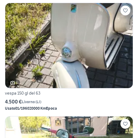
6
vespa 150 gl del 63
4.500 €
Livorno
(
LI
)
Usato
01/1960
20000 Km
Epoca