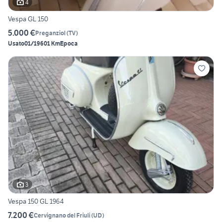
4
Vespa GL 150
5.000 €
Preganziol
(
TV
)
Usato
01/1960
1 Km
Epoca
3
Vespa 150 GL 1964
7.200 €
Cervignano del Friuli
(
UD
)