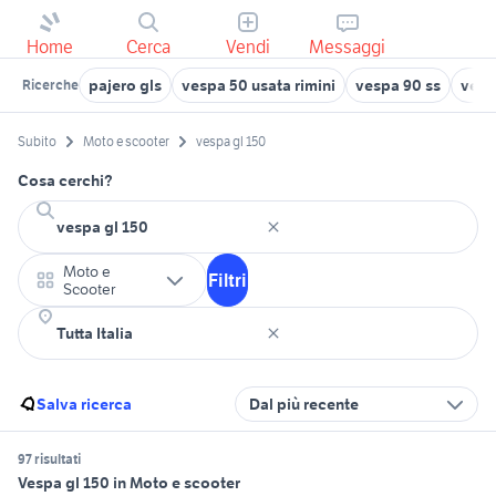
Home
Cerca
Vendi
Messaggi
pajero gls
vespa 50 usata rimini
vespa 90 ss
vesp
Ricerche
Subito
Moto e scooter
vespa gl 150
Cosa cerchi?
Moto e
Filtri
Scooter
Salva ricerca
Dal più recente
97 risultati
Vespa gl 150 in Moto e scooter