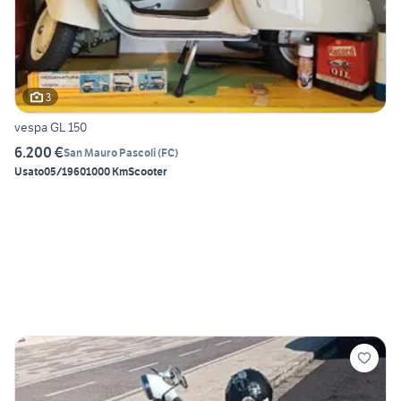
3
vespa GL 150
6.200 €
San Mauro Pascoli
(
FC
)
Usato
05/1960
1000 Km
Scooter