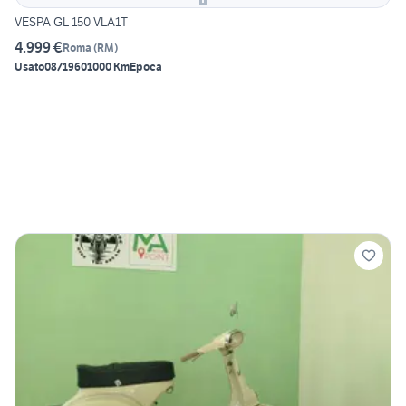
VESPA GL 150 VLA1T
4.999 €
Roma
(
RM
)
Usato
08/1960
1000 Km
Epoca