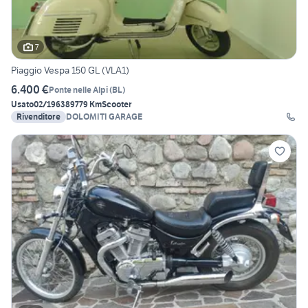
7
Piaggio Vespa 150 GL (VLA1)
6.400 €
Ponte nelle Alpi
(
BL
)
Usato
02/1963
89779 Km
Scooter
Rivenditore
DOLOMITI GARAGE