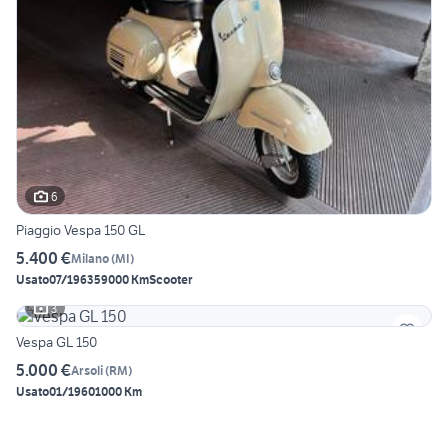
6
Piaggio Vespa 150 GL
5.400 €
Milano
(
MI
)
Usato
07/1963
59000 Km
Scooter
3
Vespa GL 150
5.000 €
Arsoli
(
RM
)
Usato
01/1960
1000 Km