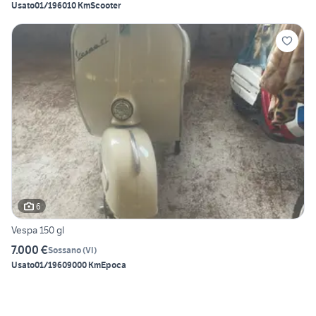
Usato
01/1960
10 Km
Scooter
6
Vespa 150 gl
7.000 €
Sossano
(
VI
)
Usato
01/1960
9000 Km
Epoca