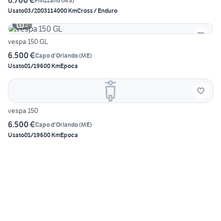
6.700 €
Fivizzano
(
MS
)
Usato
03/2003
114000 Km
Cross / Enduro
2
vespa 150 GL
6.500 €
Capo d'Orlando
(
ME
)
Usato
01/1960
0 Km
Epoca
vespa 150
6.500 €
Capo d'Orlando
(
ME
)
Usato
01/1960
0 Km
Epoca