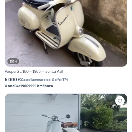
4
Vespa GL 150 – 1963 – Iscritta ASI
6.000 €
Castellammare del Golfo
(
TP
)
Usato
04/1960
9999 Km
Epoca