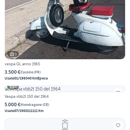
3
vespa GL anno 1965
3.500 €
Cassino
(
FR
)
Usato
01/1960
40 Km
Epoca
6
Vespa vbb2t 150 del 1964
5.000 €
Mondragone
(
CE
)
Usato
07/1960
111111 Km