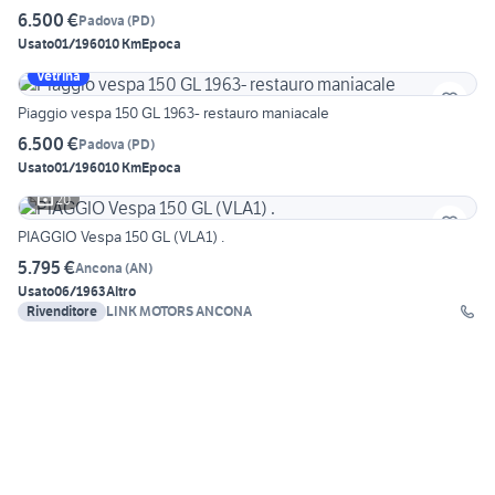
6.500 €
Padova
(
PD
)
Usato
01/1960
10 Km
Epoca
Vetrina
Piaggio vespa 150 GL 1963- restauro maniacale
6.500 €
Padova
(
PD
)
Usato
01/1960
10 Km
Epoca
20
PIAGGIO Vespa 150 GL (VLA1) .
5.795 €
Ancona
(
AN
)
Usato
06/1963
Altro
Rivenditore
LINK MOTORS ANCONA