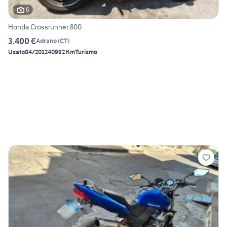
6
Honda Crossrunner 800
3.400 €
Adrano
(
CT
)
Usato
04/2012
40992 Km
Turismo