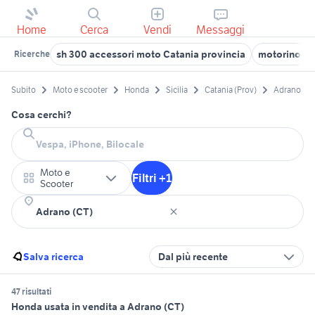
Home
Cerca
Vendi
Messaggi
sh 300 accessori moto Catania provincia
motorino ac
Ricerche
Subito
Moto e scooter
Honda
Sicilia
Catania (Prov)
Adrano
Cosa cerchi?
Moto e
Filtri +1
Scooter
Salva ricerca
Dal più recente
47 risultati
Honda usata in vendita a Adrano (CT)