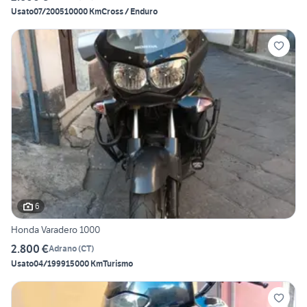
Usato
07/2005
10000 Km
Cross / Enduro
6
Honda Varadero 1000
2.800 €
Adrano
(
CT
)
Usato
04/1999
15000 Km
Turismo