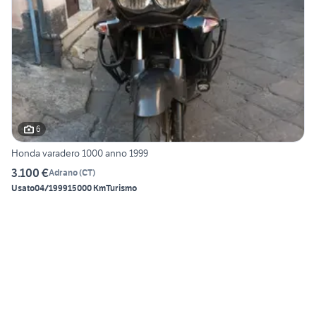
6
Honda varadero 1000 anno 1999
3.100 €
Adrano
(
CT
)
Usato
04/1999
15000 Km
Turismo