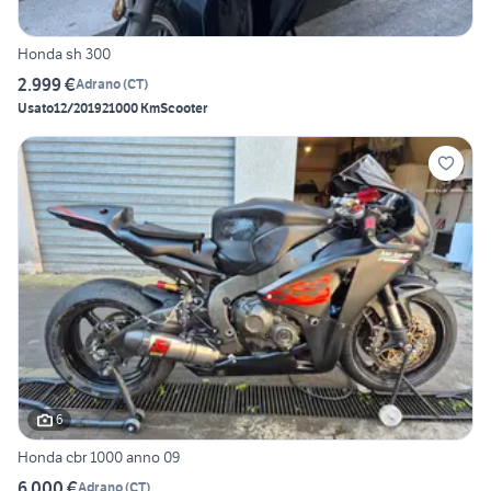
Honda sh 300
2.999 €
Adrano
(
CT
)
Usato
12/2019
21000 Km
Scooter
6
Honda cbr 1000 anno 09
6.000 €
Adrano
(
CT
)