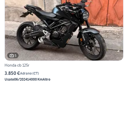
5
Honda cb 125r
3.850 €
Adrano
(
CT
)
Usato
06/2024
14000 Km
Altro