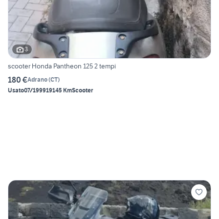
3
scooter Honda Pantheon 125 2 tempi
180 €
Adrano
(
CT
)
Usato
07/1999
19145 Km
Scooter