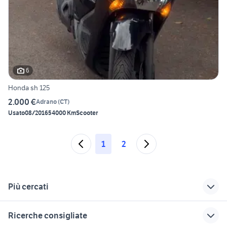
6
Honda sh 125
2.000 €
Adrano
(
CT
)
Usato
08/2016
54000 Km
Scooter
1
2
Più cercati
Correlati
Richerche simili
Suggerimenti
Ricerche consigliate
moto usate nicolosi
honda a ragusa e
honda barcellona