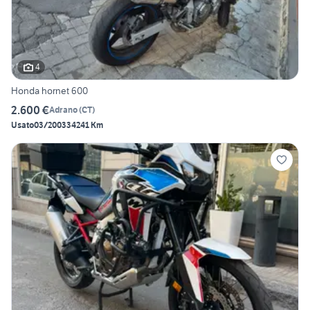
4
Honda hornet 600
2.600 €
Adrano
(
CT
)
Usato
03/2003
34241 Km