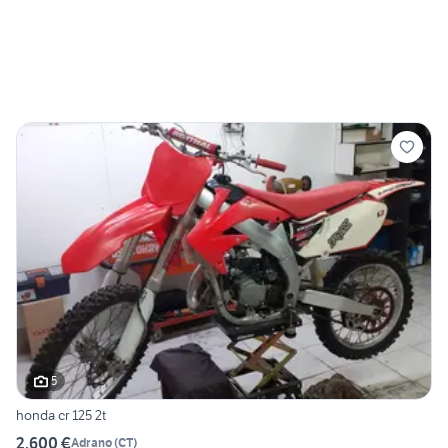
5
honda cr 125 2t
2.600 €
Adrano
(
CT
)