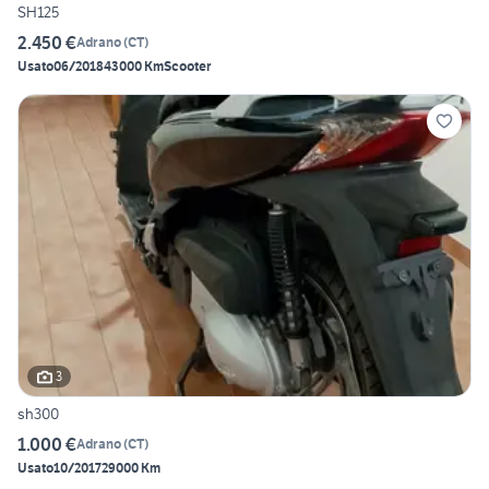
SH125
2.450 €
Adrano
(
CT
)
Usato
06/2018
43000 Km
Scooter
3
sh300
1.000 €
Adrano
(
CT
)
Usato
10/2017
29000 Km