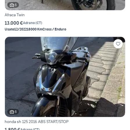
6
Afraca Twin
13.000 €
Adrano
(
CT
)
Usato
12/2022
18000 Km
Cross / Enduro
6
honda sh 125 2016 ABS START/STOP
1.800 €
Adrano
(
CT
)