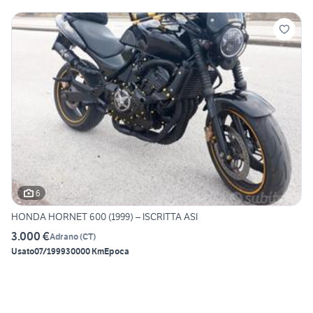
6
HONDA HORNET 600 (1999) – ISCRITTA ASI
3.000 €
Adrano
(
CT
)
Usato
07/1999
30000 Km
Epoca