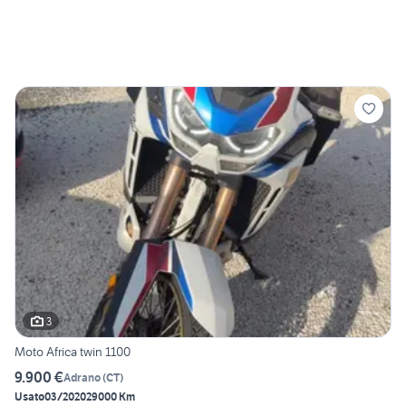
3
Moto Africa twin 1100
9.900 €
Adrano
(
CT
)
Usato
03/2020
29000 Km