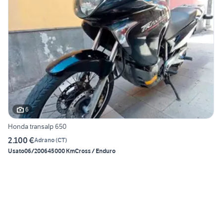
6
Honda transalp 650
2.100 €
Adrano
(
CT
)
Usato
06/2006
45000 Km
Cross / Enduro