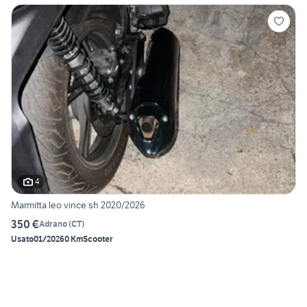
4
Marmitta leo vince sh 2020/2026
350 €
Adrano
(
CT
)
Usato
01/2026
0 Km
Scooter