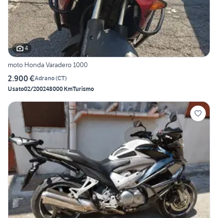
4
moto Honda Varadero 1000
2.900 €
Adrano
(
CT
)
Usato
02/2002
48000 Km
Turismo