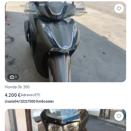
3
Honda Sh 350
4.200 €
Adrano
(
CT
)
Usato
04/2021
7000 Km
Scooter