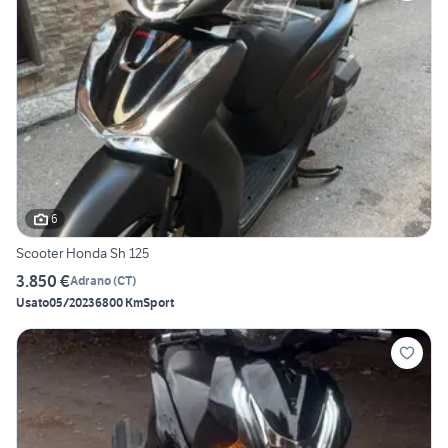
6
Scooter Honda Sh 125
3.850 €
Adrano
(
CT
)
Usato
05/2023
6800 Km
Sport