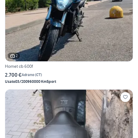
2
Hornet cb 600f
2.700 €
Adrano
(
CT
)
Usato
03/2009
60000 Km
Sport