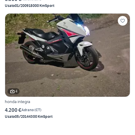
Usato
01/2009
18000 Km
Sport
4
honda integra
4.200 €
Adrano
(
CT
)
Usato
05/2014
4300 Km
Sport