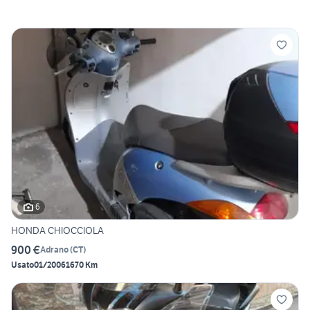
6
HONDA CHIOCCIOLA
900 €
Adrano
(
CT
)
Usato
01/2006
1670 Km