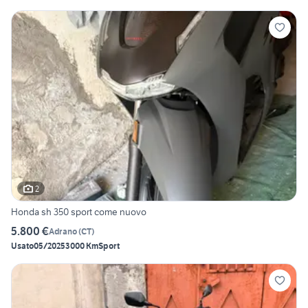
2
Honda sh 350 sport come nuovo
5.800 €
Adrano
(
CT
)
Usato
05/2025
3000 Km
Sport