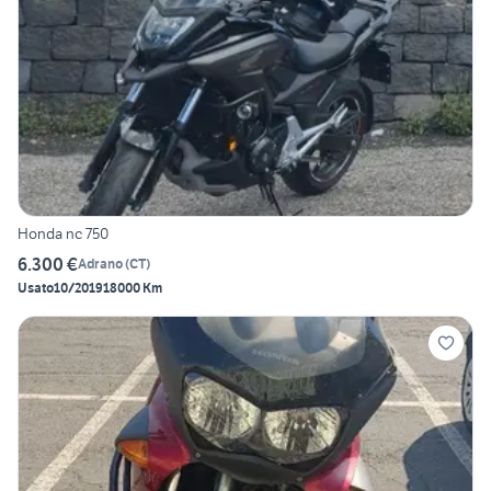
Honda nc 750
6.300 €
Adrano
(
CT
)
Usato
10/2019
18000 Km