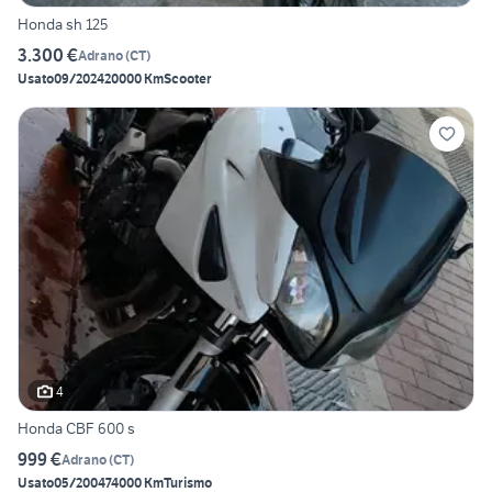
Honda sh 125
3.300 €
Adrano
(
CT
)
Usato
09/2024
20000 Km
Scooter
4
Honda CBF 600 s
999 €
Adrano
(
CT
)
Usato
05/2004
74000 Km
Turismo