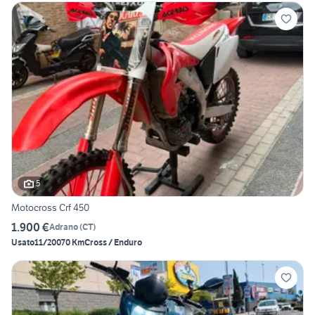
5
Motocross Crf 450
1.900 €
Adrano
(
CT
)
Usato
11/2007
0 Km
Cross / Enduro