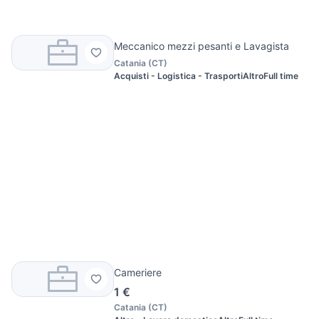
Meccanico mezzi pesanti e Lavagista
Catania
(
CT
)
Acquisti - Logistica - Trasporti
Altro
Full time
Cameriere
1 €
Catania
(
CT
)