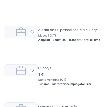
Autista mezzi pesanti pat. c,d,e + cqc
Mascali
(
CT
)
Acquisti - Logistica - Trasporti
Altro
Full time
Cuoco/a
1 €
Santa Venerina
(
CT
)
Turismo - Ristorazione
Impiegato
Turni
Operaio agricolo esperto