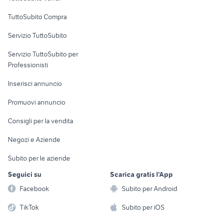
badante benevento
cerco lavoro merate
Uffici e Locali
TuttoSubito Compra
commerciali
Servizio TuttoSubito
elettronica
per la casa e la
sports e hobby
Servizio TuttoSubito per
persona
Informatica
Animali
Professionisti
Arredamento e
Console e
Accessori per
Casalinghi
Inserisci annuncio
Videogiochi
animali
Elettrodomestici
Promuovi annuncio
Audio/Video
Musica e Film
Giardino e Fai da te
Consigli per la vendita
Fotografia
Libri e Riviste
Abbigliamento e
Negozi e Aziende
Telefonia
Strumenti Musicali
Accessori
Subito per le aziende
Sports
Tutto per i bambini
Seguici su
Scarica gratis l'App
Biciclette
Facebook
Subito per Android
Collezionismo
TikTok
Subito per iOS