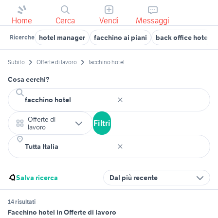
Home
Cerca
Vendi
Messaggi
hotel manager
facchino ai piani
back office hotel
Ricerche
Subito
Offerte di lavoro
facchino hotel
Cosa cerchi?
Offerte di
Filtri
lavoro
Salva ricerca
Dal più recente
14 risultati
Facchino hotel in Offerte di lavoro