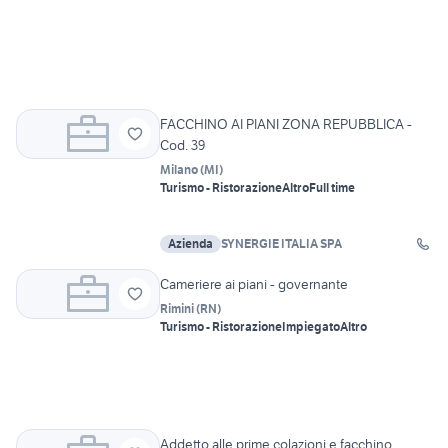
FACCHINO AI PIANI ZONA REPUBBLICA -
Cod. 39
Milano
(
MI
)
Turismo - Ristorazione
Altro
Full time
Azienda
SYNERGIE ITALIA SPA
Cameriere ai piani - governante
Rimini
(
RN
)
Turismo - Ristorazione
Impiegato
Altro
Addetto alle prime colazioni e facchino