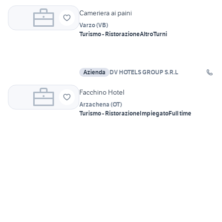
Cameriera ai paini
Varzo
(
VB
)
Turismo - Ristorazione
Altro
Turni
Azienda
DV HOTELS GROUP S.R.L
Facchino Hotel
Arzachena
(
OT
)
Turismo - Ristorazione
Impiegato
Full time