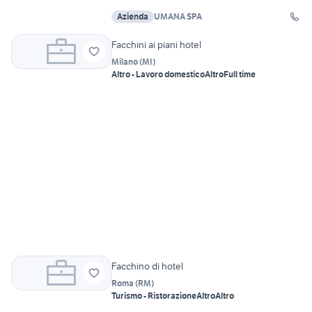
Azienda
UMANA SPA
Facchini ai piani hotel
Milano
(
MI
)
Altro - Lavoro domestico
Altro
Full time
Facchino di hotel
Roma
(
RM
)
Turismo - Ristorazione
Altro
Altro