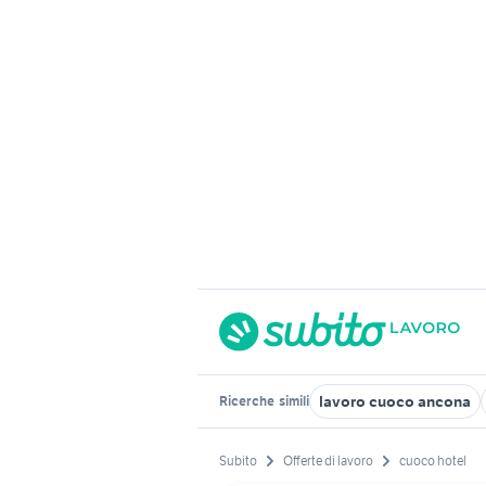
lavoro cuoco ancona
Ricerche
simili
Subito
Offerte di lavoro
cuoco hotel