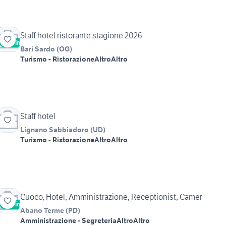
Staff hotel ristorante stagione 2026
Vetrina
Bari Sardo
(
OG
)
Turismo - Ristorazione
Altro
Altro
Staff hotel
Lignano Sabbiadoro
(
UD
)
Turismo - Ristorazione
Altro
Altro
Cuoco, Hotel, Amministrazione, Receptionist, Camer
Vetrina
Abano Terme
(
PD
)
Amministrazione - Segreteria
Altro
Altro