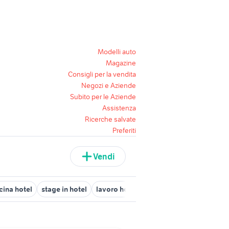
Modelli auto
Magazine
Consigli per la vendita
Negozi e Aziende
Subito per le Aziende
Assistenza
Ricerche salvate
Preferiti
Vendi
cina hotel
stage in hotel
lavoro hotel
direttore tecnico
figur