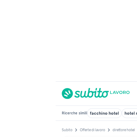
facchino hotel
hotel
Ricerche
simili
Subito
Offerte di lavoro
direttore hotel