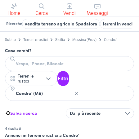
Home
Cerca
Vendi
Messaggi
vendita terreno agricolo Spadafora
terreni in vendita
Ricerche
Subito
Terreni e rustici
Sicilia
Messina (Prov)
Condro'
Cosa cerchi?
Terreni e
Filtri
rustici
Salva ricerca
Dal più recente
4 risultati
Annunci in Terreni e rustici a Condro'