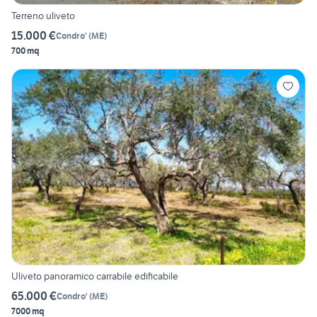
Terreno uliveto
15.000 €
Condro'
(
ME
)
700 mq
Uliveto panoramico carrabile edificabile
65.000 €
Condro'
(
ME
)
7000 mq