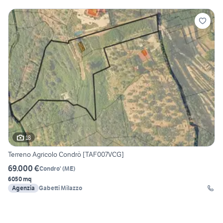
18
Terreno Agricolo Condrò [TAF007VCG]
69.000 €
Condro'
(
ME
)
6050 mq
Agenzia
Gabetti Milazzo