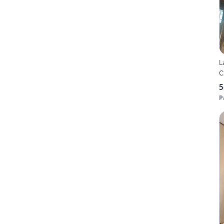
L
Cr
5
P