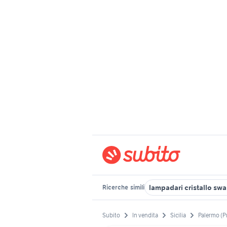
lampadari cristallo swa
Ricerche
simili
Subito
In vendita
Sicilia
Palermo (P