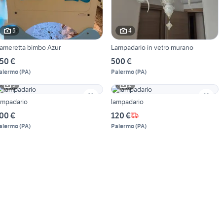
5
4
ameretta bimbo Azur
Lampadario in vetro murano
50 €
500 €
alermo
(
PA
)
Palermo
(
PA
)
3
2
ampadario
lampadario
00 €
120 €
alermo
(
PA
)
Palermo
(
PA
)