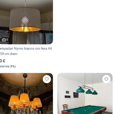
6
ampadari Nymo bianco oro Ikea 44
 59 cm diam
0 €
alermo
(
PA
)