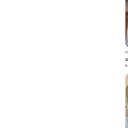
c
4
P