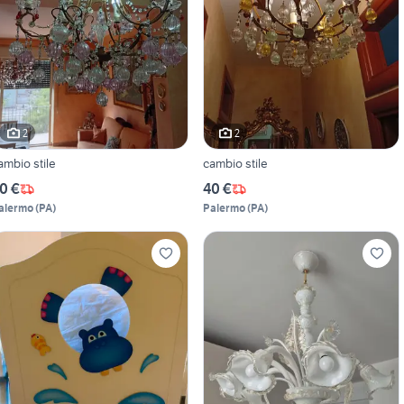
2
2
ambio stile
cambio stile
0 €
40 €
alermo
(
PA
)
Palermo
(
PA
)