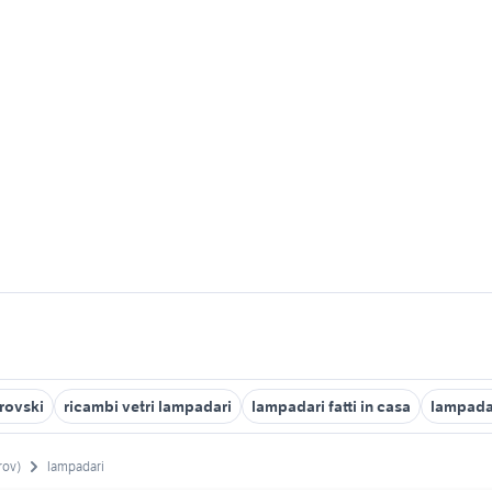
rovski
ricambi vetri lampadari
lampadari fatti in casa
lampada
rov)
lampadari