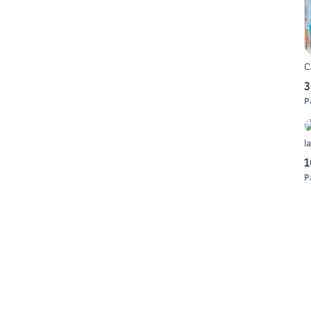
C
3
P
l
1
P