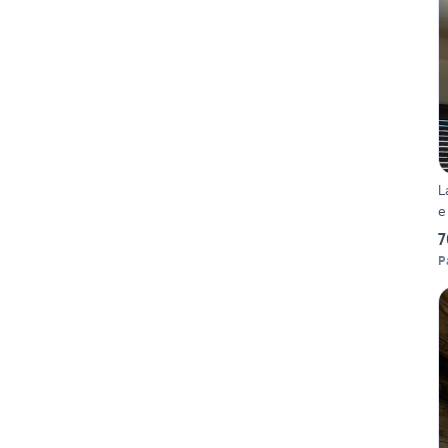
L
e
7
P