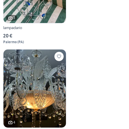
3
lampadario
20 €
Palermo
(
PA
)
4