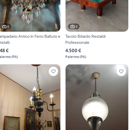
6
4
ampadario Antico In Ferro Battuto e
Tavolo Biliardo Restaldi
istalli.
Professionale
48 €
4.500 €
alermo
(
PA
)
Palermo
(
PA
)