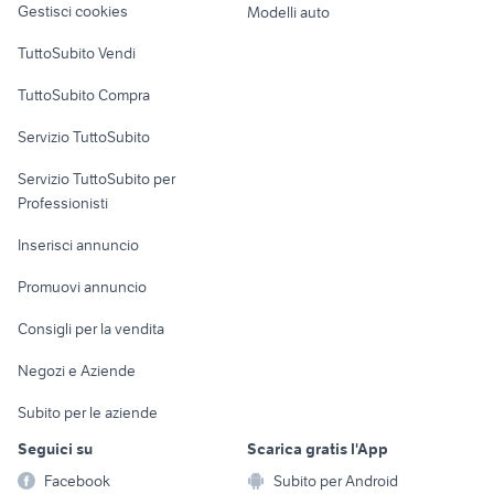
Gestisci cookies
Modelli auto
Case vacanza
TuttoSubito Vendi
Uffici e Locali
TuttoSubito Compra
commerciali
Servizio TuttoSubito
elettronica
per la casa e la
sports e hobby
Servizio TuttoSubito per
persona
Informatica
Animali
Professionisti
Arredamento e
Console e
Accessori per
Casalinghi
Inserisci annuncio
Videogiochi
animali
Elettrodomestici
Promuovi annuncio
Audio/Video
Musica e Film
Giardino e Fai da te
Consigli per la vendita
Fotografia
Libri e Riviste
Abbigliamento e
Negozi e Aziende
Telefonia
Strumenti Musicali
Accessori
Subito per le aziende
Sports
Tutto per i bambini
Seguici su
Scarica gratis l'App
Biciclette
Facebook
Subito per Android