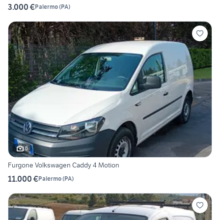
3.000 €
Palermo
(
PA
)
6
Furgone Volkswagen Caddy 4 Motion
11.000 €
Palermo
(
PA
)