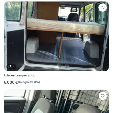
4
Citroen Jumper 2005
6.000 €
Bolognetta
(
PA
)