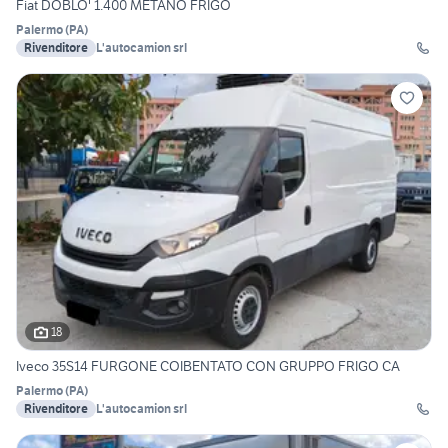
Fiat DOBLO' 1.400 METANO FRIGO
Palermo
(
PA
)
Rivenditore
L'autocamion srl
18
Iveco 35S14 FURGONE COIBENTATO CON GRUPPO FRIGO CA
Palermo
(
PA
)
Rivenditore
L'autocamion srl