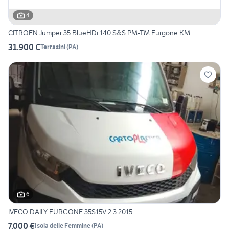
4
CITROEN Jumper 35 BlueHDi 140 S&S PM-TM Furgone KM
31.900 €
Terrasini
(
PA
)
6
IVECO DAILY FURGONE 35S15V 2.3 2015
7.000 €
Isola delle Femmine
(
PA
)