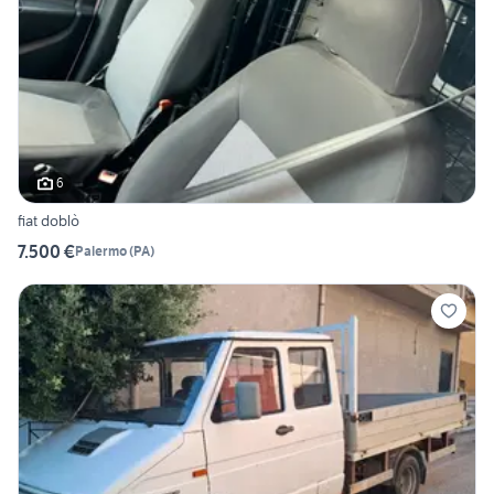
6
fiat doblò
7.500 €
Palermo
(
PA
)