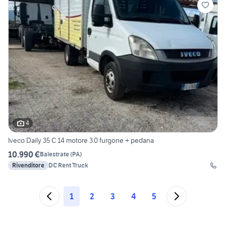
4
Iveco Daily 35 C 14 motore 3.0 furgone + pedana
10.990 €
Balestrate
(
PA
)
Rivenditore
DC Rent Truck
1
2
3
4
5