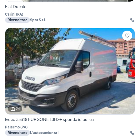
Fiat Ducato
Carini
(
PA
)
Rivenditore
Spat S.r.l.
24
Iveco 35S18 FURGONE L3H2+ sponda idraulica
Palermo
(
PA
)
Rivenditore
L'autocamion srl