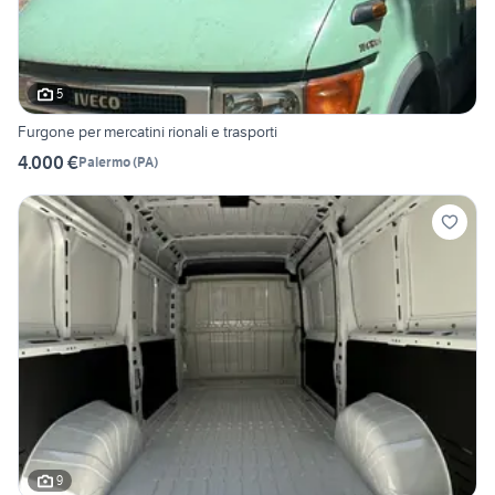
5
Furgone per mercatini rionali e trasporti
4.000 €
Palermo
(
PA
)
9