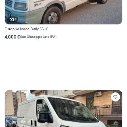
4
Furgone Iveco Daily 35.10
4.000 €
San Giuseppe Jato
(
PA
)