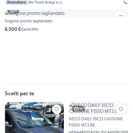
Rivenditore
Mc Truck Group s.r.l.
6
furgone pronto tagliandato
6.500 €
Carini
(
PA
)
Scelti per te
18
IVECO DAILY 35C13 CASSONE
FISSO MT3.90
GENNARO D'AUSILIO CAMION 1970