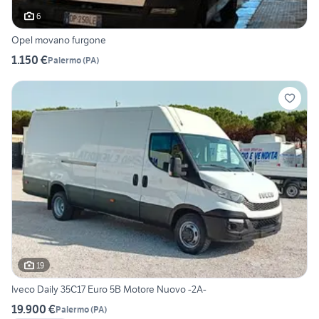
6
Opel movano furgone
1.150 €
Palermo
(
PA
)
19
Iveco Daily 35C17 Euro 5B Motore Nuovo -2A-
19.900 €
Palermo
(
PA
)