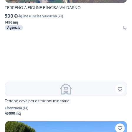
TERRENO A FIGLINE E INCISA VALDARNO
500 €
Figline e Incisa Valdarno
(
FI
)
7456 mq
Agenzia
Terreno cava per estrazioni minerarie
Firenzuola
(
FI
)
45000 mq