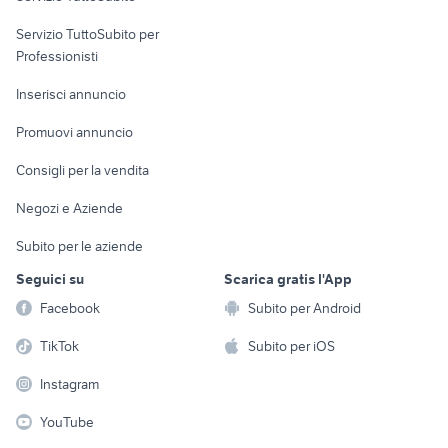
elettronica
per la casa e la
sports e hobby
Servizio TuttoSubito per
persona
Informatica
Animali
Professionisti
Arredamento e
Console e
Accessori per
Casalinghi
Inserisci annuncio
Videogiochi
animali
Elettrodomestici
Promuovi annuncio
Audio/Video
Musica e Film
Giardino e Fai da te
Consigli per la vendita
Fotografia
Libri e Riviste
Abbigliamento e
Negozi e Aziende
Telefonia
Strumenti Musicali
Accessori
Subito per le aziende
Sports
Tutto per i bambini
Seguici su
Scarica gratis l'App
Biciclette
Facebook
Subito per Android
Collezionismo
TikTok
Subito per iOS
Instagram
YouTube