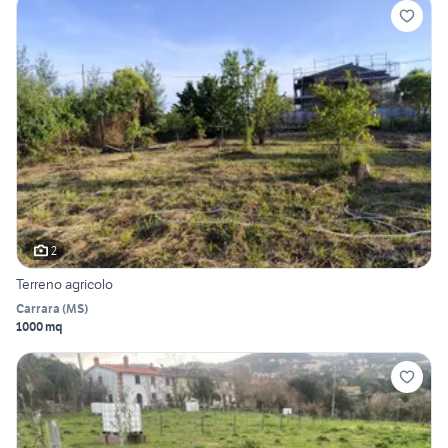
2
Terreno agricolo
Carrara
(
MS
)
1000 mq