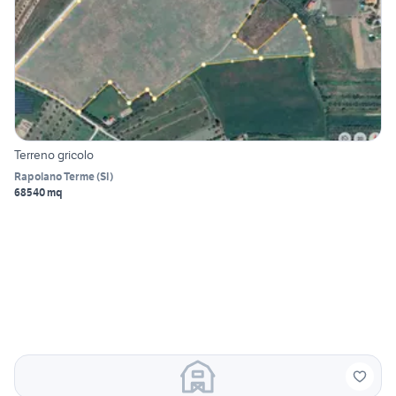
Terreno gricolo
Rapolano Terme
(
SI
)
68540 mq