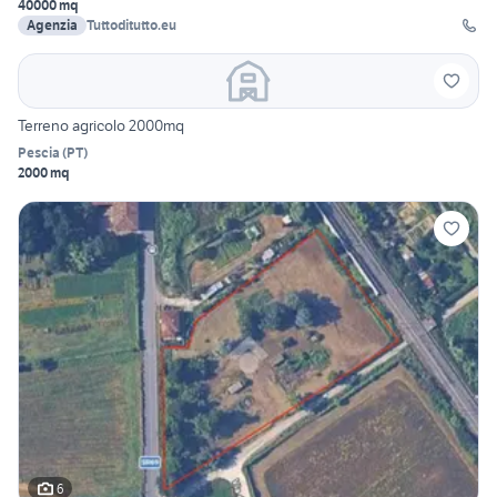
40000 mq
Agenzia
Tuttoditutto.eu
Terreno agricolo 2000mq
Pescia
(
PT
)
2000 mq
6