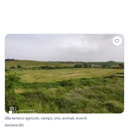
2
08a terreno agricolo, campo, orto, animali, eventi
Asciano
(
SI
)