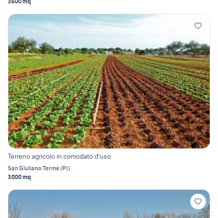
3600 mq
Terreno agricolo in comodato d'uso
San Giuliano Terme
(
PI
)
3000 mq