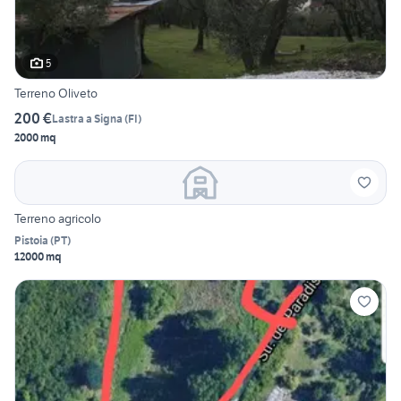
5
Terreno Oliveto
200 €
Lastra a Signa
(
FI
)
2000 mq
Terreno agricolo
Pistoia
(
PT
)
12000 mq