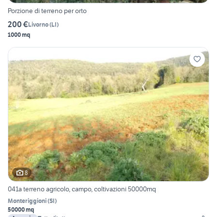
Porzione di terreno per orto
200 €
Livorno
(
LI
)
1000 mq
8
041a terreno agricolo, campo, coltivazioni 50000mq
Monteriggioni
(
SI
)
50000 mq