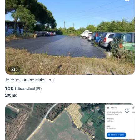
3
Terreno commerciale e no
100 €
Scandicci
(
FI
)
100 mq