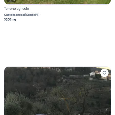
Terreno agricolo
Castelfranco di Sotto
(
PI
)
3200 mq