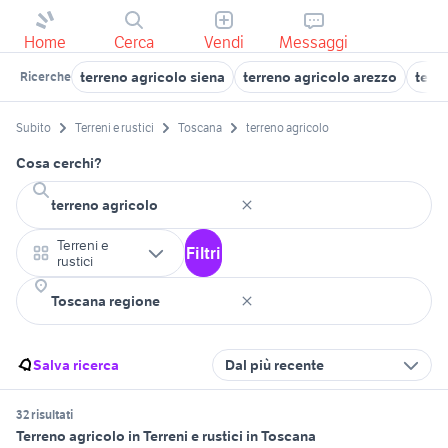
Home
Cerca
Vendi
Messaggi
terreno agricolo siena
terreno agricolo arezzo
terre
Ricerche
Subito
Terreni e rustici
Toscana
terreno agricolo
Cosa cerchi?
Terreni e
Filtri
rustici
Salva ricerca
Dal più recente
32 risultati
Terreno agricolo in Terreni e rustici in Toscana