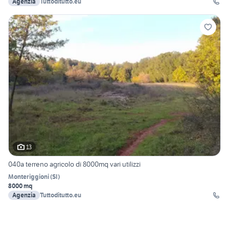
Agenzia
Tuttoditutto.eu
13
040a terreno agricolo di 8000mq vari utilizzi
Monteriggioni
(
SI
)
8000 mq
Agenzia
Tuttoditutto.eu