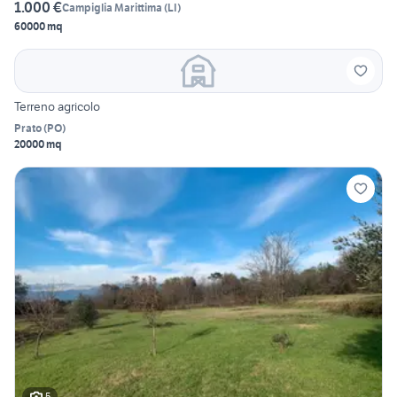
1.000 €
Campiglia Marittima
(
LI
)
60000 mq
Terreno agricolo
Prato
(
PO
)
20000 mq
5