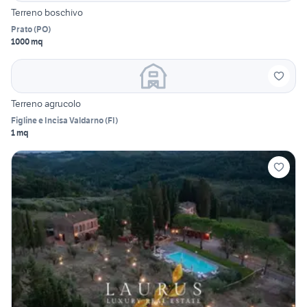
Terreno boschivo
Prato
(
PO
)
1000 mq
Terreno agrucolo
Figline e Incisa Valdarno
(
FI
)
1 mq