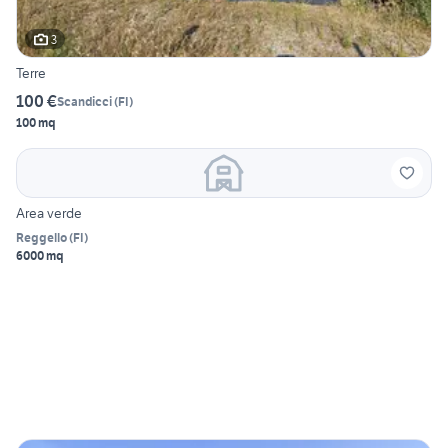
3
Terre
100 €
Scandicci
(
FI
)
100 mq
Area verde
Reggello
(
FI
)
6000 mq