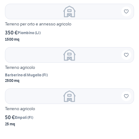
Terreno per orto e annesso agricolo
350 €
Piombino
(
LI
)
1500 mq
Terreno agricolo
Barberino di Mugello
(
FI
)
2500 mq
Terreno agricolo
50 €
Empoli
(
FI
)
25 mq