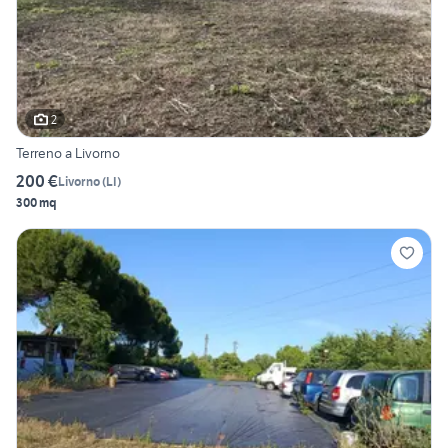
2
Terreno a Livorno
200 €
Livorno
(
LI
)
300 mq