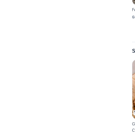
F
G
S
G
C