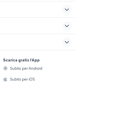
i
cani razze italiane
cuccioli castelfranco
sports e hobby
piandisco
a
Scarica gratis l'App
Animali
cuccioli cane latina
Subito per Android
ento e
ia
Accessori per animali
quaglie ovaiole
hi
Subito per iOS
Musica e Film
omestici
Libri e Riviste
e Fai da te
Strumenti Musicali
amento e
ri
Sports
 i bambini