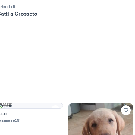
 risultati
atti a Grosseto
2
attini
rosseto
(
GR
)