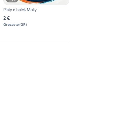
Platy e balck Molly
2 €
Grosseto
(
GR
)