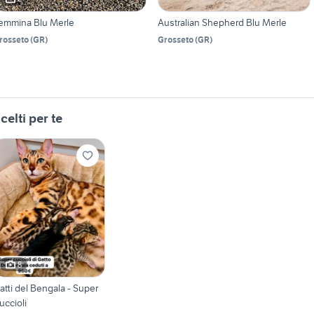
emmina Blu Merle
Australian Shepherd Blu Merle
rosseto
(
GR
)
Grosseto
(
GR
)
celti per te
8
atti del Bengala - Super
uccioli