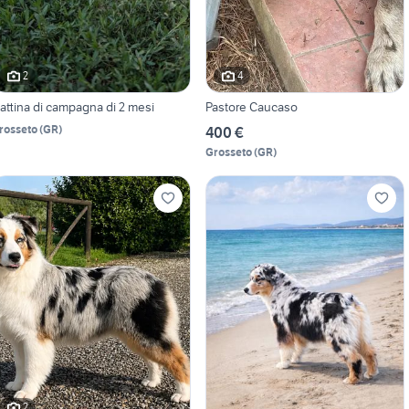
2
4
attina di campagna di 2 mesi
Pastore Caucaso
rosseto
(
GR
)
400 €
Grosseto
(
GR
)
2