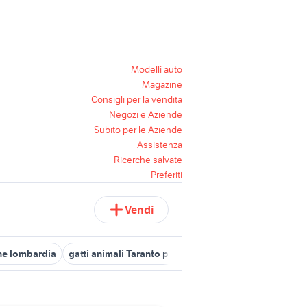
Modelli auto
Magazine
Consigli per la vendita
Negozi e Aziende
Subito per le Aziende
Assistenza
Ricerche salvate
Preferiti
Vendi
one lombardia
gatti animali Taranto provincia
gatti animali Como 