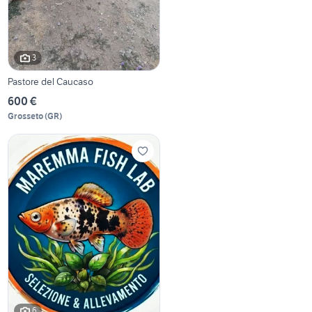
3
Pastore del Caucaso
600 €
Grosseto
(
GR
)
6