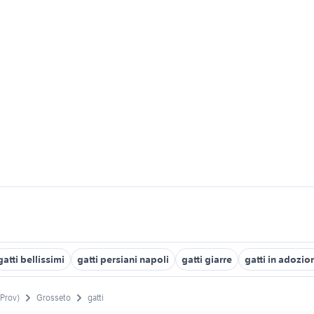
gatti bellissimi
gatti persiani napoli
gatti giarre
gatti in adozi
(Prov)
Grosseto
gatti