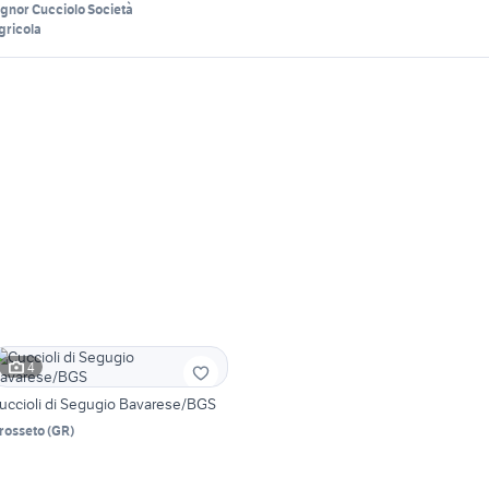
ignor Cucciolo Società
gricola
4
uccioli di Segugio Bavarese/BGS
rosseto
(
GR
)