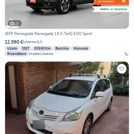
20
JEEP Renegade Renegade 1.6 E-TorQ EVO Sport
12.990 €
Livorno
(
LI
)
Usato
2017
35500 Km
Benzina
Manuale
Rivenditore
Vroom Livorno