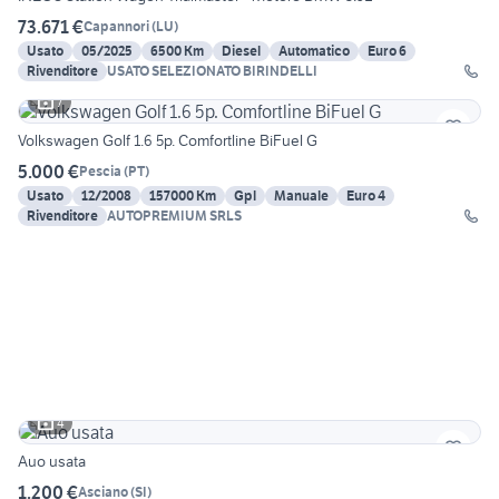
73.671 €
Capannori
(
LU
)
Usato
05/2025
6500 Km
Diesel
Automatico
Euro 6
Rivenditore
USATO SELEZIONATO BIRINDELLI
7
Volkswagen Golf 1.6 5p. Comfortline BiFuel G
5.000 €
Pescia
(
PT
)
Usato
12/2008
157000 Km
Gpl
Manuale
Euro 4
Rivenditore
AUTOPREMIUM SRLS
4
Auo usata
1.200 €
Asciano
(
SI
)