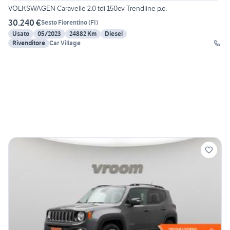
VOLKSWAGEN Caravelle 2.0 tdi 150cv Trendline p.c.
30.240 €
Sesto Fiorentino
(
FI
)
Usato
05/2023
24882 Km
Diesel
Rivenditore
Car Village