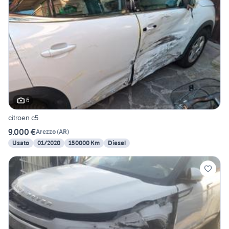
6
citroen c5
9.000 €
Arezzo
(
AR
)
Usato
01/2020
150000 Km
Diesel