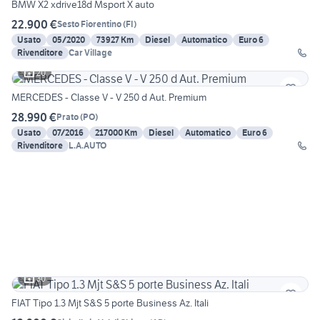
BMW X2 xdrive18d Msport X auto
22.900 €
Sesto Fiorentino
(
FI
)
Usato
05/2020
73927 Km
Diesel
Automatico
Euro 6
Rivenditore
Car Village
20
MERCEDES - Classe V - V 250 d Aut. Premium
28.990 €
Prato
(
PO
)
Usato
07/2016
217000 Km
Diesel
Automatico
Euro 6
Rivenditore
L.A.AUTO
30
FIAT Tipo 1.3 Mjt S&S 5 porte Business Az. Itali