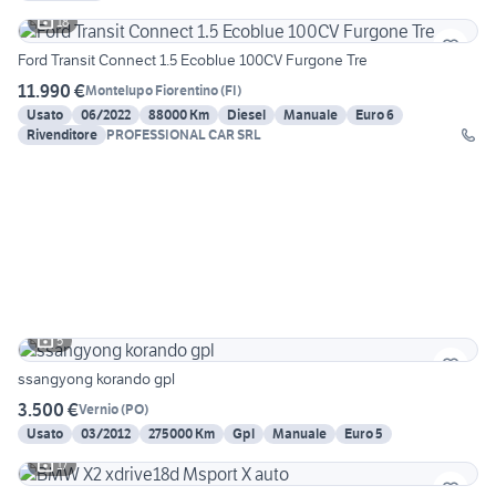
18
Ford Transit Connect 1.5 Ecoblue 100CV Furgone Tre
11.990 €
Montelupo Fiorentino
(
FI
)
Usato
06/2022
88000 Km
Diesel
Manuale
Euro 6
Rivenditore
PROFESSIONAL CAR SRL
5
ssangyong korando gpl
3.500 €
Vernio
(
PO
)
Usato
03/2012
275000 Km
Gpl
Manuale
Euro 5
17