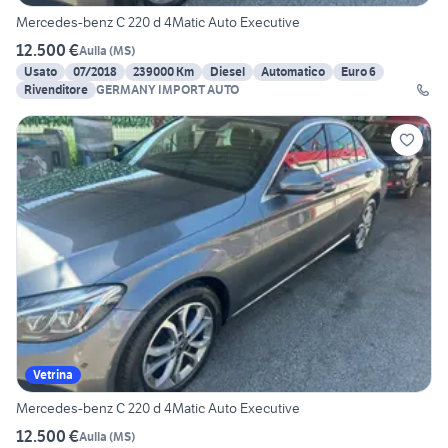
Mercedes-benz C 220 d 4Matic Auto Executive
12.500 €
Aulla
(
MS
)
Usato
07/2018
239000 Km
Diesel
Automatico
Euro 6
Rivenditore
GERMANY IMPORT AUTO
Vetrina
Mercedes-benz C 220 d 4Matic Auto Executive
12.500 €
Aulla
(
MS
)