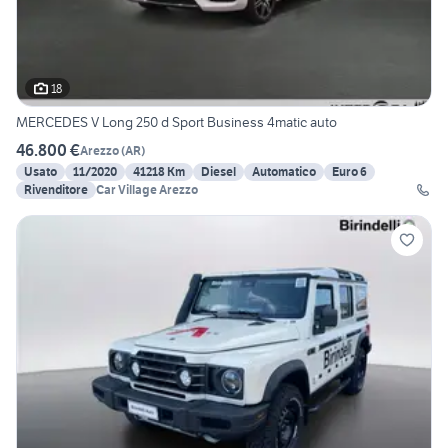
18
MERCEDES V Long 250 d Sport Business 4matic auto
46.800 €
Arezzo
(
AR
)
Usato
11/2020
41218 Km
Diesel
Automatico
Euro 6
Rivenditore
Car Village Arezzo