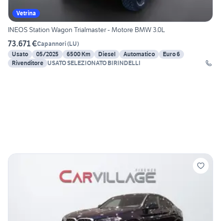
Vetrina
INEOS Station Wagon Trialmaster - Motore BMW 3.0L
73.671 €
Capannori
(
LU
)
Usato
05/2025
6500 Km
Diesel
Automatico
Euro 6
Rivenditore
USATO SELEZIONATO BIRINDELLI