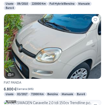
Usato
09/2010
220000 Km
Full Hybrid Benzina
Manuale
Euro 4
6
FIAT PANDA
6.800 €
Carrara
(
MS
)
Usato
02/2017
72000 Km
Benzina
Manuale
Euro 6
17