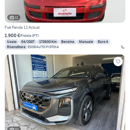
13
Fiat Panda 1.1 Actual
1.900 €
Pistoia
(
PT
)
Usato
04/2007
170800 Km
Benzina
Manuale
Euro 4
Rivenditore
ESSEAUTO PISTOIA
30