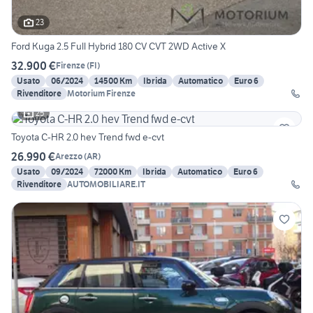
23
Ford Kuga 2.5 Full Hybrid 180 CV CVT 2WD Active X
32.900 €
Firenze
(
FI
)
Usato
06/2024
14500 Km
Ibrida
Automatico
Euro 6
Rivenditore
Motorium Firenze
25
Toyota C-HR 2.0 hev Trend fwd e-cvt
26.990 €
Arezzo
(
AR
)
Usato
09/2024
72000 Km
Ibrida
Automatico
Euro 6
Rivenditore
AUTOMOBILIARE.IT