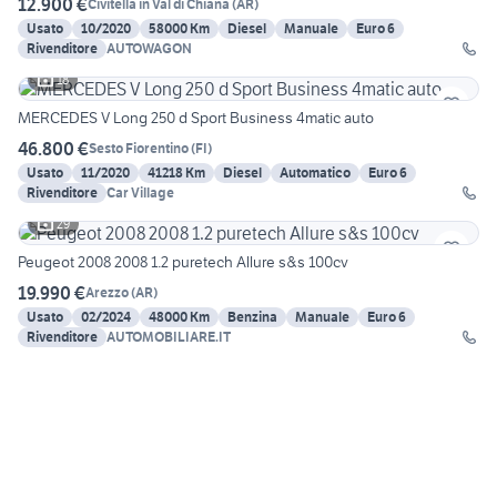
12.900 €
Civitella in Val di Chiana
(
AR
)
Usato
10/2020
58000 Km
Diesel
Manuale
Euro 6
Rivenditore
AUTOWAGON
18
MERCEDES V Long 250 d Sport Business 4matic auto
46.800 €
Sesto Fiorentino
(
FI
)
Usato
11/2020
41218 Km
Diesel
Automatico
Euro 6
Rivenditore
Car Village
29
Peugeot 2008 2008 1.2 puretech Allure s&s 100cv
19.990 €
Arezzo
(
AR
)
Usato
02/2024
48000 Km
Benzina
Manuale
Euro 6
Rivenditore
AUTOMOBILIARE.IT