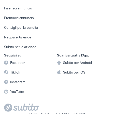
Arredamento e
Console e
Accessori per
Casalinghi
Inserisci annuncio
Videogiochi
animali
Elettrodomestici
Promuovi annuncio
Audio/Video
Musica e Film
Giardino e Fai da te
Consigli per la vendita
Fotografia
Libri e Riviste
Abbigliamento e
Negozi e Aziende
Telefonia
Strumenti Musicali
Accessori
Subito per le aziende
Sports
Tutto per i bambini
Seguici su
Scarica gratis l'App
Biciclette
Facebook
Subito per Android
Collezionismo
TikTok
Subito per iOS
Instagram
YouTube