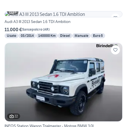
6
Audi A3 III 2013 Sedan 1.6 TDI Ambition
11.000 €
Sansepolcro
(
AR
)
Usato
03/2014
140000 Km
Diesel
Manuale
Euro 5
22
INEOS Station Wagon Trialmaster - Motore BMW 3.0L