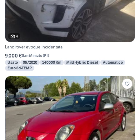
4
Land rover evoque incidentata
9.000 €
San Miniato
(
PI
)
Usato
05/2020
140000 Km
Mild Hybrid Diesel
Automatico
Euro 6d-TEMP