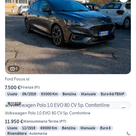
6
Ford Focus st
7.500 €
Firenze
(
FI
)
Usato
09/2019
93000 Km
Benzina
Manuale
Euro 6d-TEMP
19
Volkswagen Polo 1.0 EVO 80 CV 5p. Comfortline
11.950 €
Monsummano Terme
(
PT
)
Usato
12/2019
69000 Km
Benzina
Manuale
Euro 6
Rivenditore
Automania