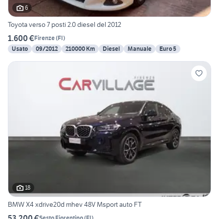
6
Toyota verso 7 posti 2.0 diesel del 2012
1.600 €
Firenze
(
FI
)
Usato
09/2012
210000 Km
Diesel
Manuale
Euro 5
18
BMW X4 xdrive20d mhev 48V Msport auto FT
53.200 €
Sesto Fiorentino
(
FI
)