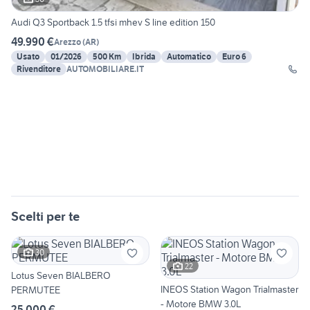
Audi Q3 Sportback 1.5 tfsi mhev S line edition 150
49.990 €
Arezzo
(
AR
)
Usato
01/2026
500 Km
Ibrida
Automatico
Euro 6
Rivenditore
AUTOMOBILIARE.IT
Scelti per te
30
22
Lotus Seven BIALBERO
INEOS Station Wagon Trialmaster
PERMUTEE
- Motore BMW 3.0L
25.000 €