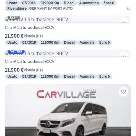
Usato
07/2018
239000 Km
Diesel
Automatico
Euro 6
Rivenditore
GERMANY IMPORT AUTO
4
Clio IV 1.5 turbodiesel 90CV
11.900 €
Pistoia
(
PT
)
Usato
03/2019
119000 Km
Diesel
Manuale
Euro 6
Vetrina
Clio IV 1.5 turbodiesel 90CV
11.900 €
Pistoia
(
PT
)
Usato
03/2019
119000 Km
Diesel
Manuale
Euro 6