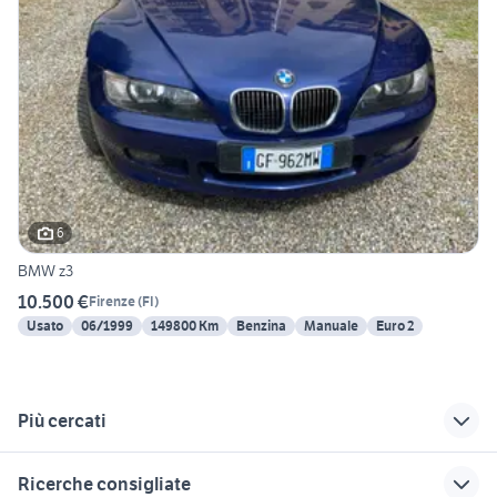
6
BMW z3
10.500 €
Firenze
(
FI
)
Usato
06/1999
149800 Km
Benzina
Manuale
Euro 2
Più cercati
Correlati
Richerche simili
Suggerimenti
Ricerche consigliate