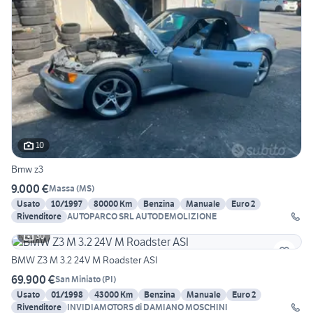
10
Bmw z3
9.000 €
Massa
(
MS
)
Usato
10/1997
80000 Km
Benzina
Manuale
Euro 2
Rivenditore
AUTOPARCO SRL AUTODEMOLIZIONE
30
BMW Z3 M 3.2 24V M Roadster ASI
69.900 €
San Miniato
(
PI
)
Usato
01/1998
43000 Km
Benzina
Manuale
Euro 2
Rivenditore
INVIDIAMOTORS di DAMIANO MOSCHINI