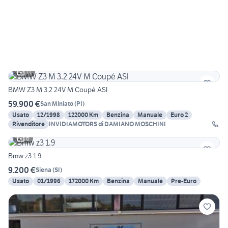
11
BMW Z3 M 3.2 24V M Coupé ASI
59.900 €
San Miniato
(
PI
)
Usato
12/1998
122000 Km
Benzina
Manuale
Euro 2
Rivenditore
INVIDIAMOTORS di DAMIANO MOSCHINI
6
Bmw z3 1.9
9.200 €
Siena
(
SI
)
Usato
01/1996
172000 Km
Benzina
Manuale
Pre-Euro