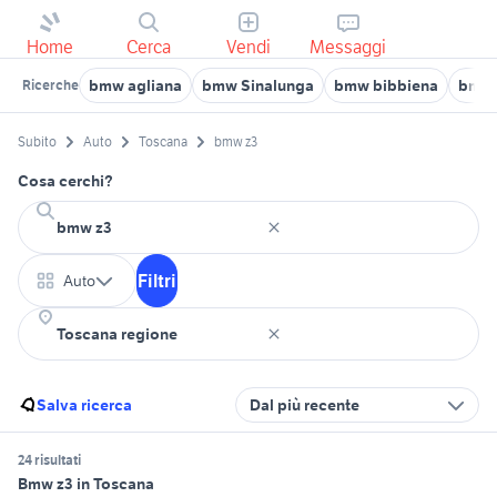
Home
Cerca
Vendi
Messaggi
bmw agliana
bmw Sinalunga
bmw bibbiena
bmw 
Ricerche
Subito
Auto
Toscana
bmw z3
Cosa cerchi?
Filtri
Auto
Salva ricerca
Dal più recente
24 risultati
Bmw z3 in Toscana