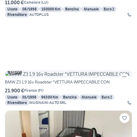
11.000 €
Camaiore
(
LU
)
Usato
08/1998
150000 Km
Benzina
Manuale
Euro 2
Rivenditore
AUTOPLUS
20
BMW Z3 1.9 16v Roadster *VETTURA IMPECCABILE CON
21.900 €
Firenze
(
FI
)
Usato
01/1998
96300 Km
Benzina
Manuale
Euro 2
Rivenditore
MUGNAINI AUTO SRL