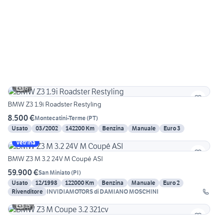
6
BMW Z3 1.9i Roadster Restyling
8.500 €
Montecatini-Terme
(
PT
)
Usato
03/2002
142200 Km
Benzina
Manuale
Euro 3
Vetrina
BMW Z3 M 3.2 24V M Coupé ASI
59.900 €
San Miniato
(
PI
)
Usato
12/1998
122000 Km
Benzina
Manuale
Euro 2
Rivenditore
INVIDIAMOTORS di DAMIANO MOSCHINI
15