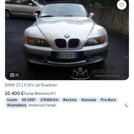
19
BMW Z3 1.9 16V cat Roadster
10.400 €
Campi Bisenzio
(
FI
)
Usato
05/1997
179000 Km
Benzina
Manuale
Pre-Euro
Rivenditore
Motorium Campi