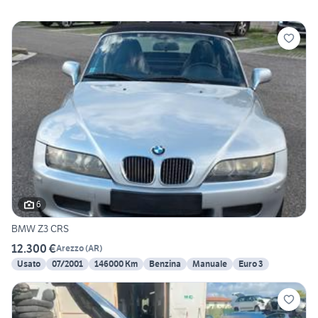
6
BMW Z3 CRS
12.300 €
Arezzo
(
AR
)
Usato
07/2001
146000 Km
Benzina
Manuale
Euro 3