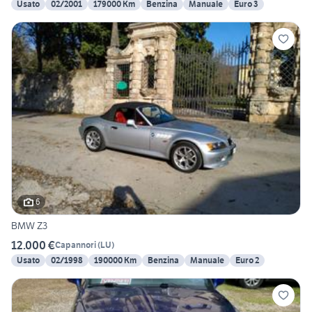
Usato
02/2001
179000 Km
Benzina
Manuale
Euro 3
6
BMW Z3
12.000 €
Capannori
(
LU
)
Usato
02/1998
190000 Km
Benzina
Manuale
Euro 2