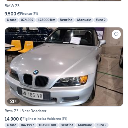
BMW Z3
9.500 €
Firenze
(
FI
)
Usato
07/1997
178000 Km
Benzina
Manuale
Euro 2
11
Bmw Z3 1.8 cat Roadster
14.900 €
Figline e Incisa Valdarno
(
FI
)
Usato
04/1997
103500 Km
Benzina
Manuale
Euro 2