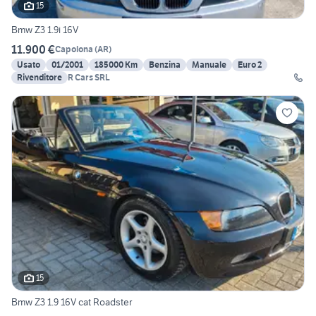
15
Bmw Z3 1.9i 16V
11.900 €
Capolona
(
AR
)
Usato
01/2001
185000 Km
Benzina
Manuale
Euro 2
Rivenditore
R Cars SRL
15
Bmw Z3 1.9 16V cat Roadster