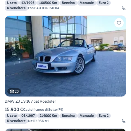
Usato
12/1996
160500 Km
Benzina
Manuale
Euro 2
Rivenditore
ESSEAUTO PISTOIA
20
BMW Z3 1.9 16V cat Roadster
15.900 €
Castelfranco di Sotto
(
PI
)
Usato
06/1997
214000 Km
Benzina
Manuale
Euro 2
Rivenditore
Nelli 1956 srl