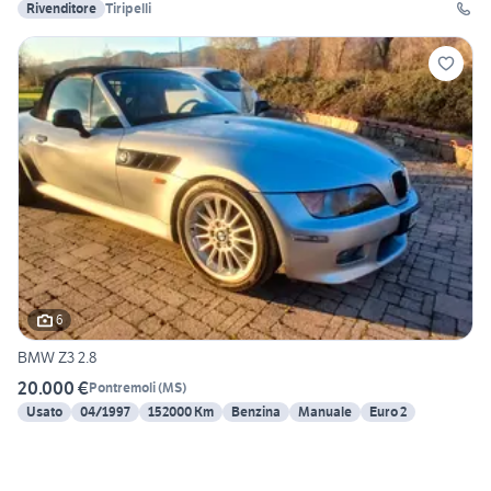
Rivenditore
Tiripelli
6
BMW Z3 2.8
20.000 €
Pontremoli
(
MS
)
Usato
04/1997
152000 Km
Benzina
Manuale
Euro 2