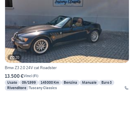
20
Bmw Z3 2.0 24V cat Roadster
13.500 €
Vinci
(
FI
)
Usato
09/1999
145000 Km
Benzina
Manuale
Euro 3
Rivenditore
Tuscany Classics