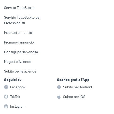
Servizio TuttoSubito
elettronica
per la casa e la
sports e hobby
Servizio TuttoSubito per
persona
Informatica
Animali
Professionisti
Arredamento e
Console e
Accessori per
Casalinghi
Inserisci annuncio
Videogiochi
animali
Elettrodomestici
Promuovi annuncio
Audio/Video
Musica e Film
Giardino e Fai da te
Consigli per la vendita
Fotografia
Libri e Riviste
Abbigliamento e
Negozi e Aziende
Telefonia
Strumenti Musicali
Accessori
Subito per le aziende
Sports
Tutto per i bambini
Seguici su
Scarica gratis l'App
Biciclette
Facebook
Subito per Android
Collezionismo
TikTok
Subito per iOS
Instagram