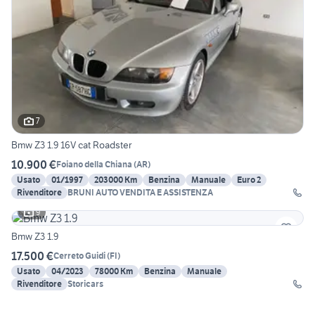
7
Bmw Z3 1.9 16V cat Roadster
10.900 €
Foiano della Chiana
(
AR
)
Usato
01/1997
203000 Km
Benzina
Manuale
Euro 2
Rivenditore
BRUNI AUTO VENDITA E ASSISTENZA
9
Bmw Z3 1.9
17.500 €
Cerreto Guidi
(
FI
)
Usato
04/2023
78000 Km
Benzina
Manuale
Rivenditore
Storicars