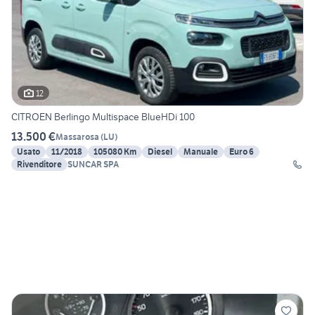
12
CITROEN Berlingo Multispace BlueHDi 100
13.500 €
Massarosa
(
LU
)
Usato
11/2018
105080 Km
Diesel
Manuale
Euro 6
Rivenditore
SUNCAR SPA