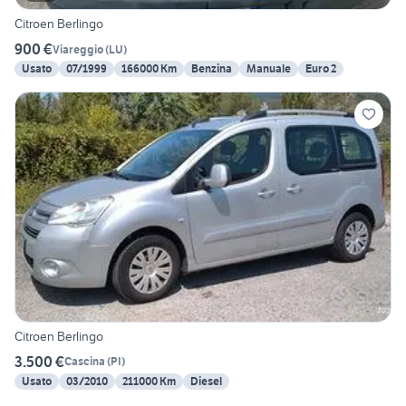
Citroen Berlingo
900 €
Viareggio
(
LU
)
Usato
07/1999
166000 Km
Benzina
Manuale
Euro 2
Citroen Berlingo
3.500 €
Cascina
(
PI
)
Usato
03/2010
211000 Km
Diesel