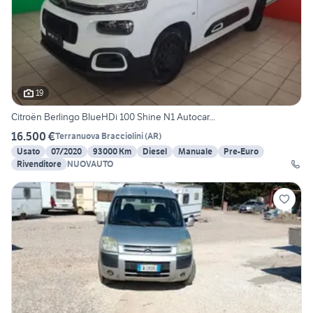
19
Citroën Berlingo BlueHDi 100 Shine N1 Autocar...
16.500 €
Terranuova Bracciolini
(
AR
)
Usato
07/2020
93000 Km
Diesel
Manuale
Pre-Euro
Rivenditore
NUOVAUTO