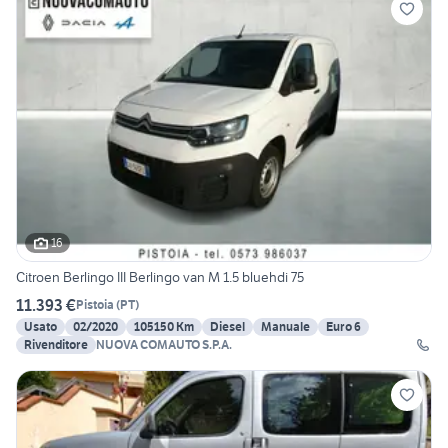
16
Citroen Berlingo III Berlingo van M 1.5 bluehdi 75
11.393 €
Pistoia
(
PT
)
Usato
02/2020
105150 Km
Diesel
Manuale
Euro 6
Rivenditore
NUOVA COMAUTO S.P.A.