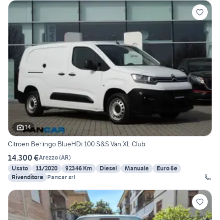
14
Citroen Berlingo BlueHDi 100 S&S Van XL Club
14.300 €
Arezzo
(
AR
)
Usato
11/2020
92346 Km
Diesel
Manuale
Euro 6e
Rivenditore
Pancar srl