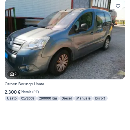
2
Citroen Berlingo Usata
2.300 €
Pistoia
(
PT
)
Usato
01/2009
280000 Km
Diesel
Manuale
Euro 3