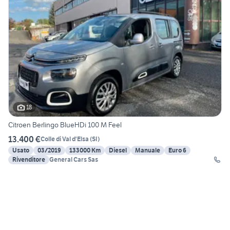
18
Citroen Berlingo BlueHDi 100 M Feel
13.400 €
Colle di Val d'Elsa
(
SI
)
Usato
03/2019
133000 Km
Diesel
Manuale
Euro 6
Rivenditore
General Cars Sas