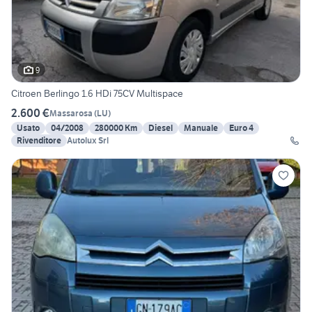
9
Citroen Berlingo 1.6 HDi 75CV Multispace
2.600 €
Massarosa
(
LU
)
Usato
04/2008
280000 Km
Diesel
Manuale
Euro 4
Rivenditore
Autolux Srl