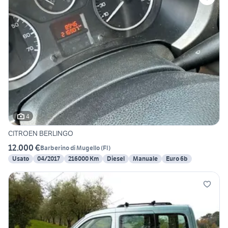
4
CITROEN BERLINGO
12.000 €
Barberino di Mugello
(
FI
)
Usato
04/2017
216000 Km
Diesel
Manuale
Euro 6b