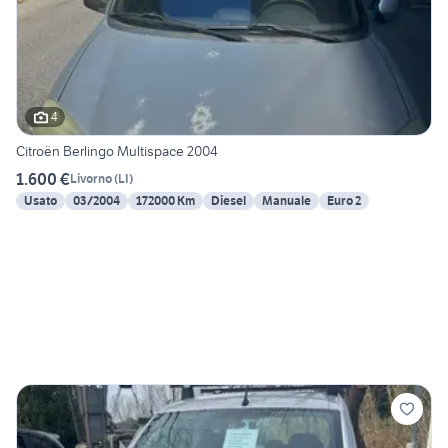
4
Citroën Berlingo Multispace 2004
1.600 €
Livorno
(
LI
)
Usato
03/2004
172000 Km
Diesel
Manuale
Euro 2