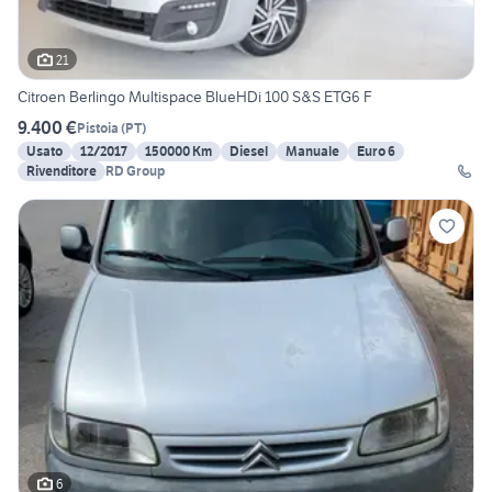
21
Citroen Berlingo Multispace BlueHDi 100 S&S ETG6 F
9.400 €
Pistoia
(
PT
)
Usato
12/2017
150000 Km
Diesel
Manuale
Euro 6
Rivenditore
RD Group
6