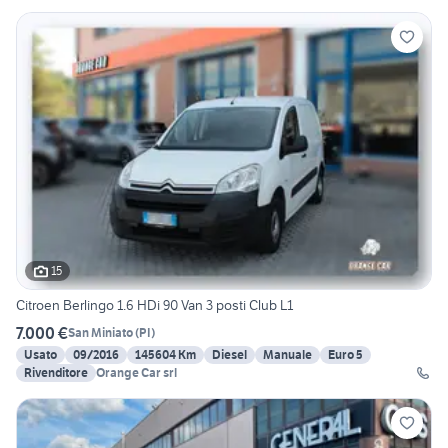
15
Citroen Berlingo 1.6 HDi 90 Van 3 posti Club L1
7.000 €
San Miniato
(
PI
)
Usato
09/2016
145604 Km
Diesel
Manuale
Euro 5
Rivenditore
Orange Car srl