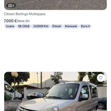
6
Citroen Berlingo Multispace
7.000 €
Siena
(
SI
)
Usato
05/2018
242000 Km
Diesel
Manuale
Euro 4