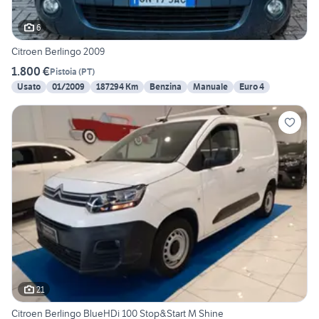
6
Citroen Berlingo 2009
1.800 €
Pistoia
(
PT
)
Usato
01/2009
187294 Km
Benzina
Manuale
Euro 4
21
Citroen Berlingo BlueHDi 100 Stop&Start M Shine