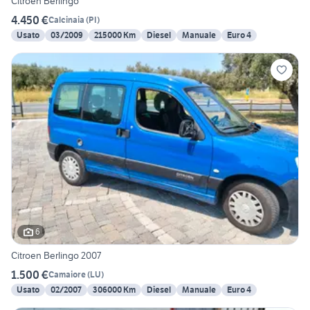
Citroen Berlingo
4.450 €
Calcinaia
(
PI
)
Usato
03/2009
215000 Km
Diesel
Manuale
Euro 4
6
Citroen Berlingo 2007
1.500 €
Camaiore
(
LU
)
Usato
02/2007
306000 Km
Diesel
Manuale
Euro 4