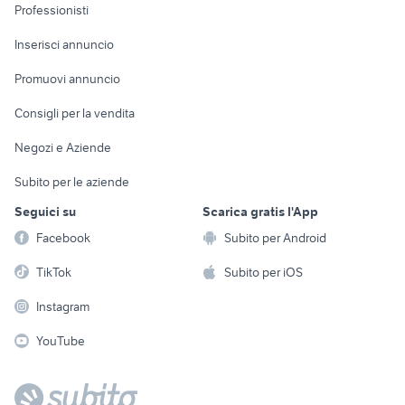
Informatica
Animali
Professionisti
Arredamento e
Console e
Accessori per
Casalinghi
Inserisci annuncio
Videogiochi
animali
Elettrodomestici
Promuovi annuncio
Audio/Video
Musica e Film
Giardino e Fai da te
Consigli per la vendita
Fotografia
Libri e Riviste
Abbigliamento e
Negozi e Aziende
Telefonia
Strumenti Musicali
Accessori
Subito per le aziende
Sports
Tutto per i bambini
Seguici su
Scarica gratis l'App
Biciclette
Facebook
Subito per Android
Collezionismo
TikTok
Subito per iOS
Instagram
YouTube