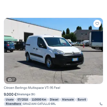
17
Citroen Berlingo Multispace VTi 95 Feel
9.000 €
Sinalunga
(
SI
)
Usato
07/2018
110000 Km
Diesel
Manuale
Euro 6
Rivenditore
GRAZIANI CATULLO SRL