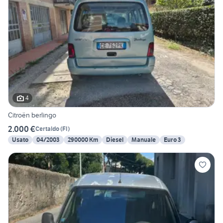
4
Citroën berlingo
2.000 €
Certaldo
(
FI
)
Usato
04/2003
290000 Km
Diesel
Manuale
Euro 3