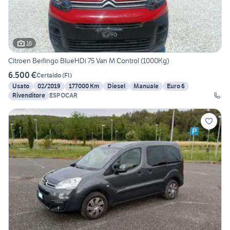
16
Citroen Berlingo BlueHDi 75 Van M Control (1000Kg)
6.500 €
Certaldo
(
FI
)
Usato
02/2019
177000 Km
Diesel
Manuale
Euro 6
Rivenditore
ESPOCAR