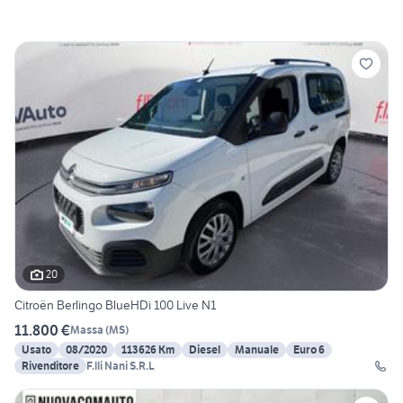
20
Citroën Berlingo BlueHDi 100 Live N1
11.800 €
Massa
(
MS
)
Usato
08/2020
113626 Km
Diesel
Manuale
Euro 6
Rivenditore
F.lli Nani S.R.L