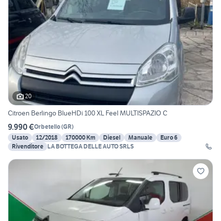
20
Citroen Berlingo BlueHDi 100 XL Feel MULTISPAZIO C
9.990 €
Orbetello
(
GR
)
Usato
12/2018
170000 Km
Diesel
Manuale
Euro 6
Rivenditore
LA BOTTEGA DELLE AUTO SRLS