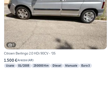
5
Citroen Berlingo 2.0 HDi 90CV - '05
1.500 €
Arezzo
(
AR
)
Usato
01/2005
250000 Km
Diesel
Manuale
Euro 3