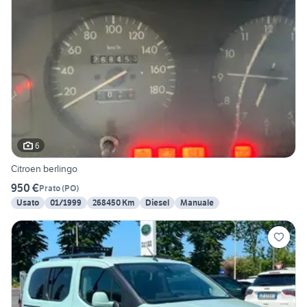
6
Citroen berlingo
950 €
Prato
(
PO
)
Usato
01/1999
268450 Km
Diesel
Manuale