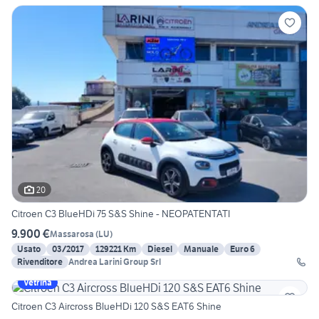
20
Citroen C3 BlueHDi 75 S&S Shine - NEOPATENTATI
9.900 €
Massarosa
(
LU
)
Usato
03/2017
129221 Km
Diesel
Manuale
Euro 6
Rivenditore
Andrea Larini Group Srl
Vetrina
Citroen C3 Aircross BlueHDi 120 S&S EAT6 Shine