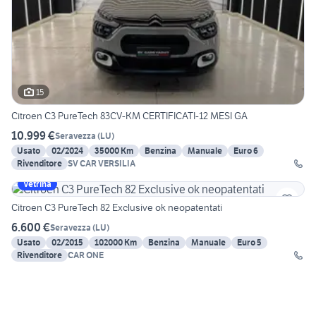
15
Citroen C3 PureTech 83CV-KM CERTIFICATI-12 MESI GA
10.999 €
Seravezza
(
LU
)
Usato
02/2024
35000 Km
Benzina
Manuale
Euro 6
Rivenditore
SV CAR VERSILIA
Vetrina
Citroen C3 PureTech 82 Exclusive ok neopatentati
6.600 €
Seravezza
(
LU
)
Usato
02/2015
102000 Km
Benzina
Manuale
Euro 5
Rivenditore
CAR ONE