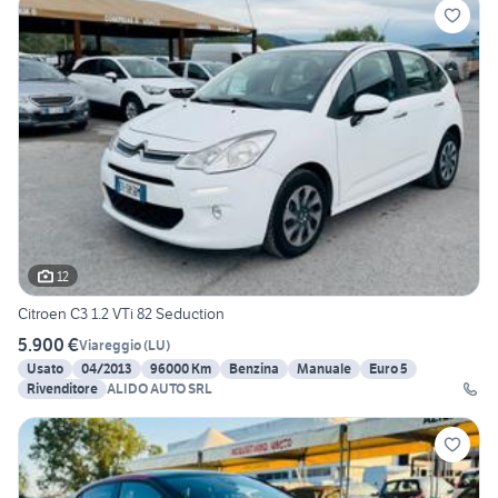
12
Citroen C3 1.2 VTi 82 Seduction
5.900 €
Viareggio
(
LU
)
Usato
04/2013
96000 Km
Benzina
Manuale
Euro 5
Rivenditore
ALIDO AUTO SRL