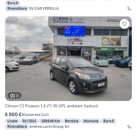
Euro 6
Rivenditore
SV CAR VERSILIA
15
Citroen C3 Picasso 1.4 VTi 95 GPL airdream Seducti
6.900 €
Massarosa
(
LU
)
Usato
03/2013
109649 Km
Benzina
Manuale
Euro 5
Rivenditore
Andrea Larini Group Srl