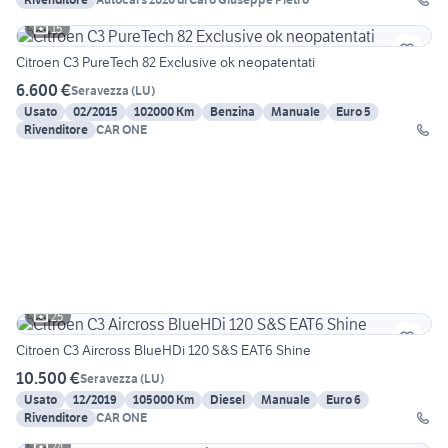
15
Citroen C3 PureTech 82 Exclusive ok neopatentati
6.600 €
Seravezza
(
LU
)
Usato
02/2015
102000 Km
Benzina
Manuale
Euro 5
Rivenditore
CAR ONE
25
Citroen C3 Aircross BlueHDi 120 S&S EAT6 Shine
10.500 €
Seravezza
(
LU
)
Usato
12/2019
105000 Km
Diesel
Manuale
Euro 6
Rivenditore
CAR ONE
24