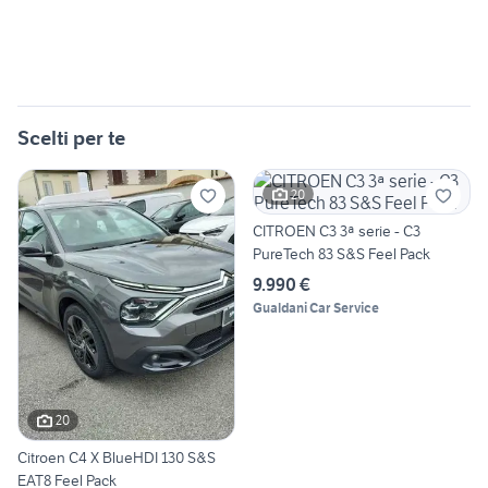
Scelti per te
20
CITROEN C3 3ª serie - C3
PureTech 83 S&S Feel Pack
9.990 €
Gualdani Car Service
20
Citroen C4 X BlueHDI 130 S&S
EAT8 Feel Pack