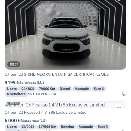
17
Citroen C3 SHINE-NEOPATENTATI-KM CERTIFICATI-12MES
9.199 €
Seravezza
(
LU
)
Usato
04/2021
79000 Km
Diesel
Manuale
Euro 6
Rivenditore
SV CAR VERSILIA
17
Citroen C3 Picasso 1.4 VTi 95 Exclusive Limited
6.000 €
Massarosa
(
LU
)
Usato
12/2012
147596 Km
Benzina
Manuale
Euro 5