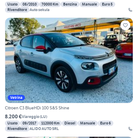
Usato
08/2010
70000 Km
Benzina
Manuale
Euro 5
Rivenditore
Auto sekula
Vetrina
Citroen C3 BlueHDi 100 S&S Shine
8.200 €
Viareggio
(
LU
)
Usato
09/2017
112000 Km
Diesel
Manuale
Euro 6
Rivenditore
ALIDO AUTO SRL