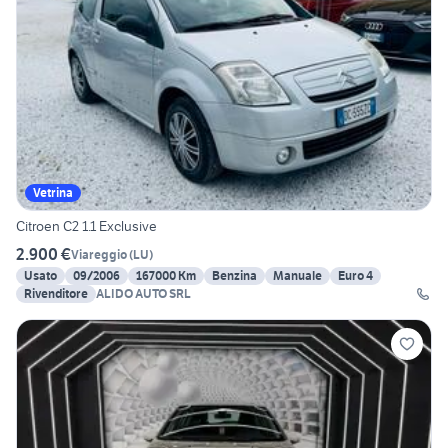
Vetrina
Citroen C2 1.1 Exclusive
2.900 €
Viareggio
(
LU
)
Usato
09/2006
167000 Km
Benzina
Manuale
Euro 4
Rivenditore
ALIDO AUTO SRL