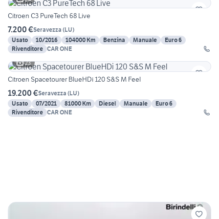
Citroen C3 PureTech 68 Live
7.200 €
Seravezza
(
LU
)
Usato
10/2016
104000 Km
Benzina
Manuale
Euro 6
Rivenditore
CAR ONE
23
Citroen Spacetourer BlueHDi 120 S&S M Feel
19.200 €
Seravezza
(
LU
)
Usato
07/2021
81000 Km
Diesel
Manuale
Euro 6
Rivenditore
CAR ONE