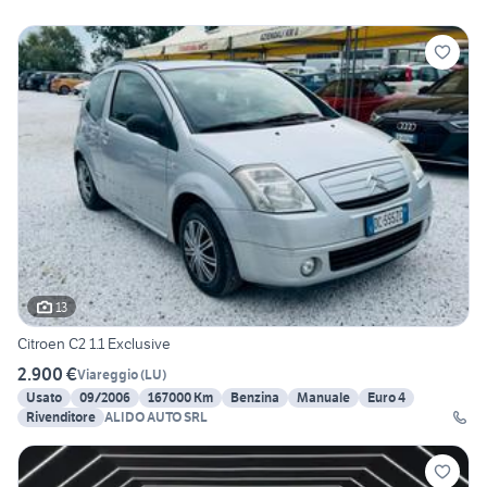
13
Citroen C2 1.1 Exclusive
2.900 €
Viareggio
(
LU
)
Usato
09/2006
167000 Km
Benzina
Manuale
Euro 4
Rivenditore
ALIDO AUTO SRL