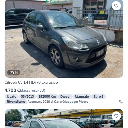
14
Citroen C3 1.4 HDi 70 Exclusive
4.700 €
Massarosa
(
LU
)
Usato
03/2013
152000 Km
Diesel
Manuale
Euro 5
Rivenditore
Autocars 2020 di Caro Giuseppe Pietro