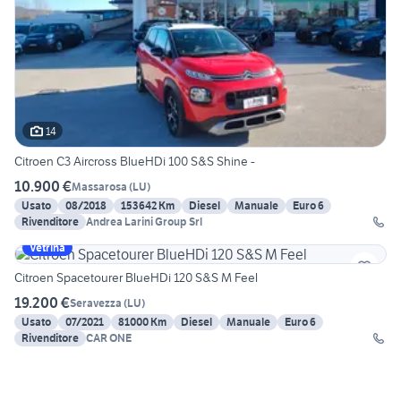
14
Citroen C3 Aircross BlueHDi 100 S&S Shine -
10.900 €
Massarosa
(
LU
)
Usato
08/2018
153642 Km
Diesel
Manuale
Euro 6
Rivenditore
Andrea Larini Group Srl
Vetrina
Citroen Spacetourer BlueHDi 120 S&S M Feel
19.200 €
Seravezza
(
LU
)
Usato
07/2021
81000 Km
Diesel
Manuale
Euro 6
Rivenditore
CAR ONE