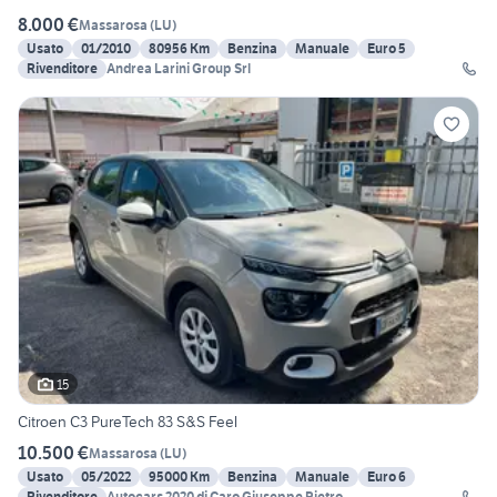
8.000 €
Massarosa
(
LU
)
Usato
01/2010
80956 Km
Benzina
Manuale
Euro 5
Rivenditore
Andrea Larini Group Srl
15
Citroen C3 PureTech 83 S&S Feel
10.500 €
Massarosa
(
LU
)
Usato
05/2022
95000 Km
Benzina
Manuale
Euro 6
Rivenditore
Autocars 2020 di Caro Giuseppe Pietro