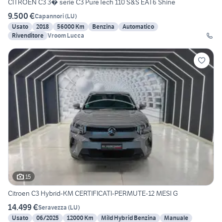
CITROEN C3 3� serie C3 PureTech 110 S&S EAT6 Shine
9.500 €
Capannori
(
LU
)
Usato
2018
56000 Km
Benzina
Automatico
Rivenditore
Vroom Lucca
15
Citroen C3 Hybrid-KM CERTIFICATI-PERMUTE-12 MESI G
14.499 €
Seravezza
(
LU
)
Usato
06/2025
12000 Km
Mild Hybrid Benzina
Manuale