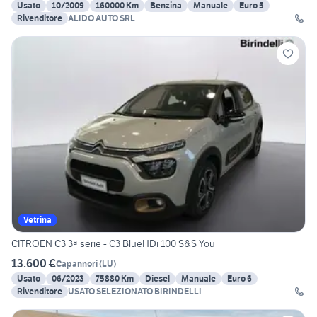
Usato
10/2009
160000 Km
Benzina
Manuale
Euro 5
Rivenditore
ALIDO AUTO SRL
Vetrina
CITROEN C3 3ª serie - C3 BlueHDi 100 S&S You
13.600 €
Capannori
(
LU
)
Usato
06/2023
75880 Km
Diesel
Manuale
Euro 6
Rivenditore
USATO SELEZIONATO BIRINDELLI