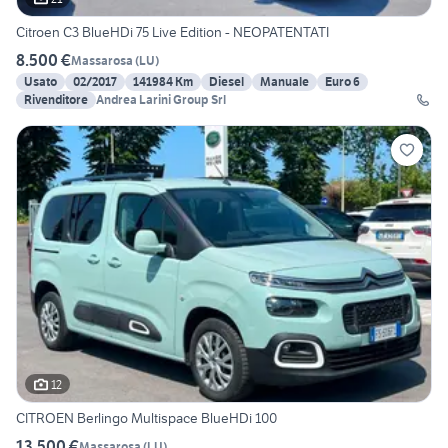
Citroen C3 BlueHDi 75 Live Edition - NEOPATENTATI
8.500 €
Massarosa
(
LU
)
Usato
02/2017
141984 Km
Diesel
Manuale
Euro 6
Rivenditore
Andrea Larini Group Srl
12
CITROEN Berlingo Multispace BlueHDi 100
13.500 €
Massarosa
(
LU
)