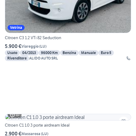
Vetrina
Citroen C3 1.2 VTi 82 Seduction
5.900 €
Viareggio
(
LU
)
Usato
04/2013
96000 Km
Benzina
Manuale
Euro 5
Rivenditore
ALIDO AUTO SRL
10
Citroen C1 1.0 3 porte airdream Ideal
2.900 €
Massarosa
(
LU
)