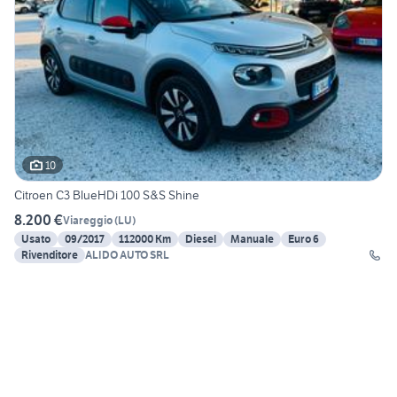
10
Citroen C3 BlueHDi 100 S&S Shine
8.200 €
Viareggio
(
LU
)
Usato
09/2017
112000 Km
Diesel
Manuale
Euro 6
Rivenditore
ALIDO AUTO SRL