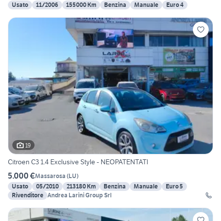
Usato
11/2006
155000 Km
Benzina
Manuale
Euro 4
19
Citroen C3 1.4 Exclusive Style - NEOPATENTATI
5.000 €
Massarosa
(
LU
)
Usato
05/2010
213180 Km
Benzina
Manuale
Euro 5
Rivenditore
Andrea Larini Group Srl