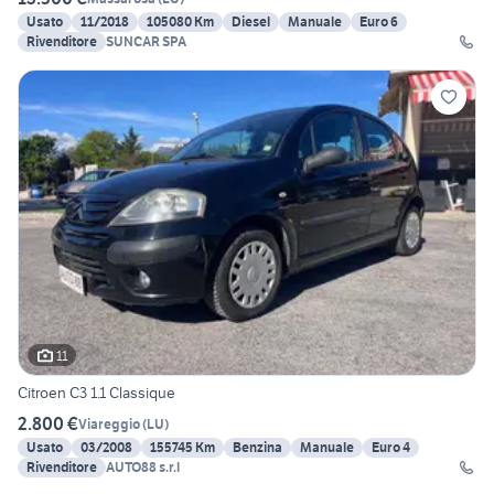
Usato
11/2018
105080 Km
Diesel
Manuale
Euro 6
Rivenditore
SUNCAR SPA
11
Citroen C3 1.1 Classique
2.800 €
Viareggio
(
LU
)
Usato
03/2008
155745 Km
Benzina
Manuale
Euro 4
Rivenditore
AUTO88 s.r.l