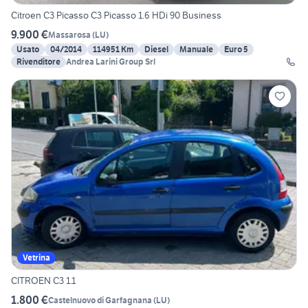
Citroen C3 Picasso C3 Picasso 1.6 HDi 90 Business
9.900 €
Massarosa
(
LU
)
Usato
04/2014
114951 Km
Diesel
Manuale
Euro 5
Rivenditore
Andrea Larini Group Srl
Vetrina
CITROEN C3 1.1
1.800 €
Castelnuovo di Garfagnana
(
LU
)