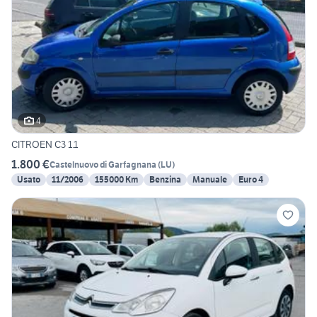
4
CITROEN C3 1.1
1.800 €
Castelnuovo di Garfagnana
(
LU
)
Usato
11/2006
155000 Km
Benzina
Manuale
Euro 4