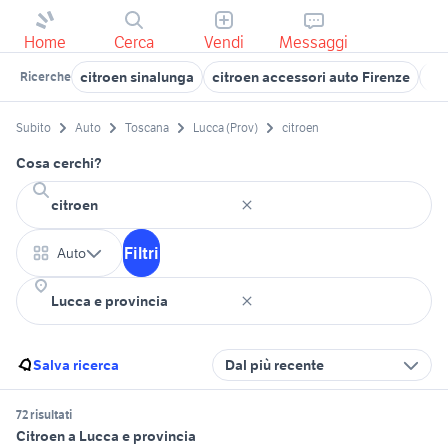
Home
Cerca
Vendi
Messaggi
citroen sinalunga
citroen accessori auto Firenze
cit
Ricerche
Subito
Auto
Toscana
Lucca (Prov)
citroen
Cosa cerchi?
Filtri
Auto
Salva ricerca
Dal più recente
72 risultati
Citroen a Lucca e provincia