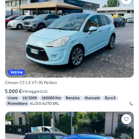
Vetrina
Citroen C3 1.4 VTi 95 Perfect
5.000 €
Viareggio
(
LU
)
Usato
10/2009
160000 Km
Benzina
Manuale
Euro 5
Rivenditore
ALIDO AUTO SRL