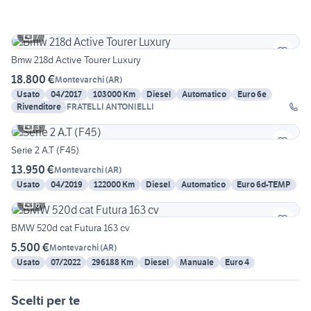
7
Bmw 218d Active Tourer Luxury
18.800 €
Montevarchi
(
AR
)
Usato
04/2017
103000 Km
Diesel
Automatico
Euro 6e
Rivenditore
FRATELLI ANTONIELLI
3
Serie 2 A.T (F45)
13.950 €
Montevarchi
(
AR
)
Usato
04/2019
122000 Km
Diesel
Automatico
Euro 6d-TEMP
6
BMW 520d cat Futura 163 cv
5.500 €
Montevarchi
(
AR
)
Usato
07/2022
296188 Km
Diesel
Manuale
Euro 4
Scelti per te