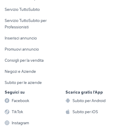
commerciali
Servizio TuttoSubito
elettronica
per la casa e la
sports e hobby
Servizio TuttoSubito per
persona
Informatica
Animali
Professionisti
Arredamento e
Console e
Accessori per
Casalinghi
Inserisci annuncio
Videogiochi
animali
Elettrodomestici
Promuovi annuncio
Audio/Video
Musica e Film
Giardino e Fai da te
Consigli per la vendita
Fotografia
Libri e Riviste
Abbigliamento e
Negozi e Aziende
Telefonia
Strumenti Musicali
Accessori
Subito per le aziende
Sports
Tutto per i bambini
Seguici su
Scarica gratis l'App
Biciclette
Facebook
Subito per Android
Collezionismo
TikTok
Subito per iOS
Instagram