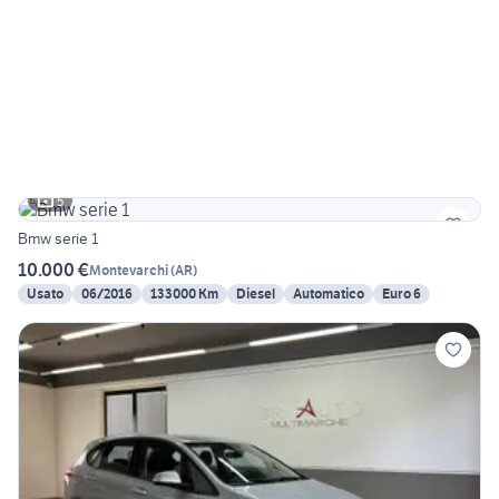
5
Bmw serie 1
10.000 €
Montevarchi
(
AR
)
Usato
06/2016
133000 Km
Diesel
Automatico
Euro 6