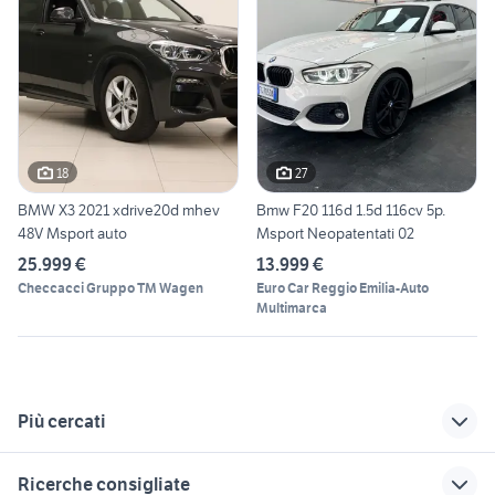
18
27
BMW X3 2021 xdrive20d mhev
Bmw F20 116d 1.5d 116cv 5p.
48V Msport auto
Msport Neopatentati 02
25.999 €
13.999 €
Checcacci Gruppo TM Wagen
Euro Car Reggio Emilia-Auto
Multimarca
Più cercati
Correlati
Richerche simili
Suggerimenti
Ricerche consigliate