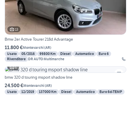
13
Bmw 2er Active Tourer 218d Advantage
11.800 €
Montevarchi
(
AR
)
Usato
05/2016
99800 Km
Diesel
Automatico
Euro 6
Rivenditore
DR AUTO Multimarche
6
bmw 320 d touring msport shadow line
24.500 €
Montevarchi
(
AR
)
Usato
12/2019
137000 Km
Diesel
Automatico
Euro 6d-TEMP