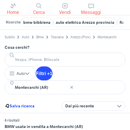
Home
Cerca
Vendi
Messaggi
bmw bibbiena
auto elettrica Arezzo provincia
fiat 
Ricerche
Subito
Auto
Bmw
Toscana
Arezzo (Prov)
Montevarchi
Cosa cerchi?
Filtri +1
Auto
Salva ricerca
Dal più recente
6 risultati
BMW usata in vendita a Montevarchi (AR)