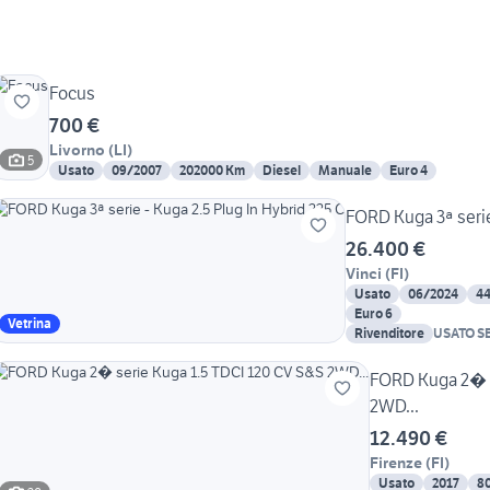
Focus
700 €
Livorno
(
LI
)
5
Usato
09/2007
202000 Km
Diesel
Manuale
Euro 4
FORD Kuga 3ª serie
26.400 €
Vinci
(
FI
)
Usato
06/2024
4
Euro 6
Vetrina
Rivenditore
USATO S
BIRINDE
FORD Kuga 2� s
2WD...
12.490 €
Firenze
(
FI
)
Usato
2017
8