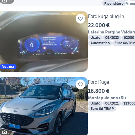
20
Rivenditore
Vroo
Ford kuga plug-in
22.000 €
Laterina Pergine Valdar
Usato
09/2023
62000
Automatico
Euro 6d-TE
Vetrina
Ford Kuga
16.800 €
Montepulciano
(
SI
)
Usato
06/2021
11300
Euro 6d-TEMP
6