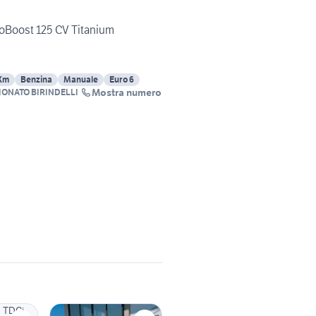
coBoost 125 CV Titanium
Km
Benzina
Manuale
Euro 6
Mostra numero
IONATO BIRINDELLI