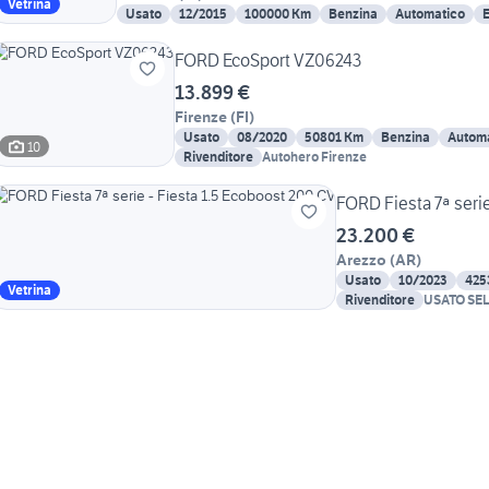
Vetrina
Usato
12/2015
100000 Km
Benzina
Automatico
E
FORD EcoSport VZ06243
13.899 €
Firenze
(
FI
)
Usato
08/2020
50801 Km
Benzina
Autom
10
Rivenditore
Autohero Firenze
FORD Fiesta 7ª serie
23.200 €
Arezzo
(
AR
)
Usato
10/2023
425
Vetrina
Rivenditore
USATO SE
BIRINDEL