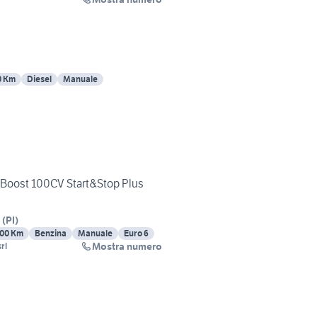
0 Km
Diesel
Manuale
Boost 100CV Start&Stop Plus
(
PI
)
00 Km
Benzina
Manuale
Euro 6
Mostra numero
rl