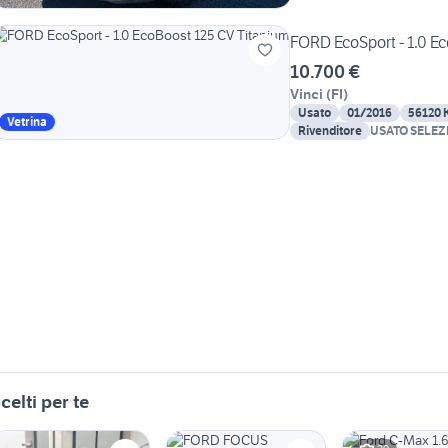
FORD EcoSport - 1.0 E
10.700 €
Vinci
(
FI
)
Usato
01/2016
56120 
Vetrina
Rivenditore
USATO SELEZ
celti per te