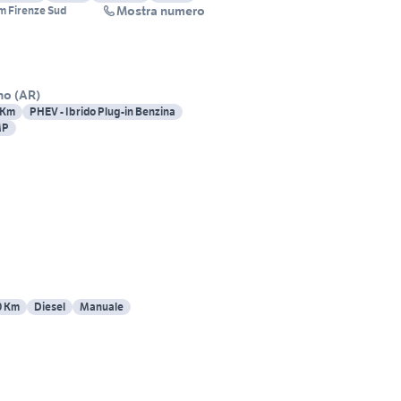
Mostra numero
m Firenze Sud
no
(
AR
)
 Km
PHEV - Ibrido Plug-in Benzina
MP
0 Km
Diesel
Manuale