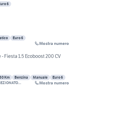
uro 6
atico
Euro 6
Mostra numero
 - Fiesta 1.5 Ecoboost 200 CV
30 Km
Benzina
Manuale
Euro 6
Mostra numero
LEZIONATO
LI