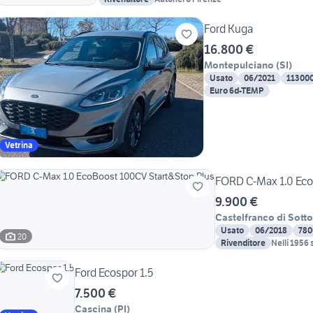
Ford Kuga
16.800 €
Montepulciano
(
SI
)
Usato
06/2021
11300
Euro 6d-TEMP
Vetrina
FORD C-Max 1.0 Eco
9.900 €
Castelfranco di Sotto
Usato
06/2018
780
20
Rivenditore
Nelli 1956 s
Ford Ecospor 1.5
7.500 €
Cascina
(
PI
)