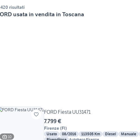
.420 risultati
ORD usata in vendita in Toscana
FORD Fiesta UU31471
7.799 €
Firenze
(
FI
)
Usato
08/2016
113505 Km
Diesel
Manuale
10
Rivenditore
Autohero Firenze