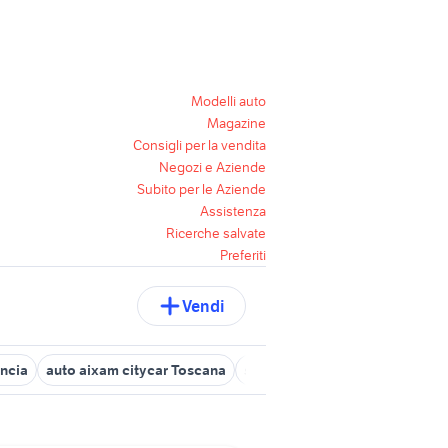
Modelli auto
Magazine
Consigli per la vendita
Negozi e Aziende
Subito per le Aziende
Assistenza
Ricerche salvate
Preferiti
Vendi
incia
auto aixam citycar Toscana
skoda arezzo
alfa romeo gro