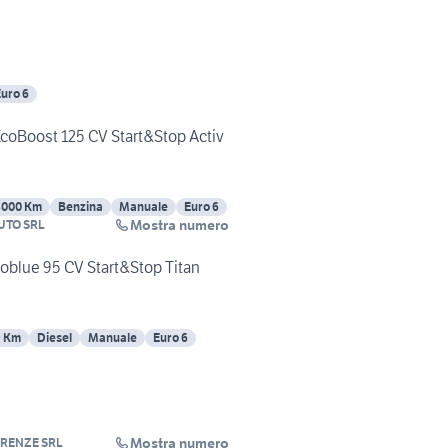
uro 6
EcoBoost 125 CV Start&Stop Activ
8000 Km
Benzina
Manuale
Euro 6
Mostra numero
UTO SRL
coblue 95 CV Start&Stop Titan
9 Km
Diesel
Manuale
Euro 6
Mostra numero
IRENZE SRL