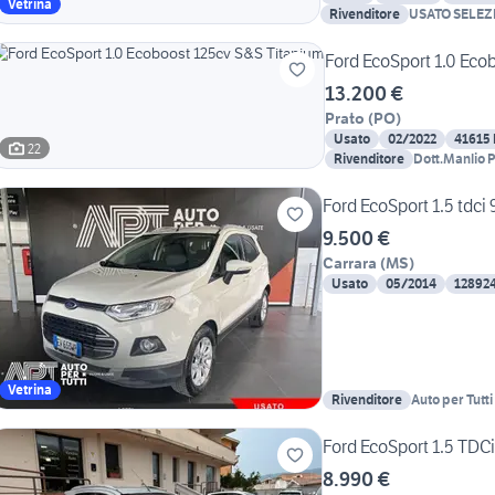
Vetrina
Rivenditore
USATO SELEZ
Ford EcoSport 1.0 Eco
13.200 €
Prato
(
PO
)
Usato
02/2022
41615
22
Rivenditore
Dott.Manlio P
Ford EcoSport 1.5 tdci
9.500 €
Carrara
(
MS
)
Usato
05/2014
12892
Vetrina
Rivenditore
Auto per Tutt
Ford EcoSport 1.5 TDC
8.990 €