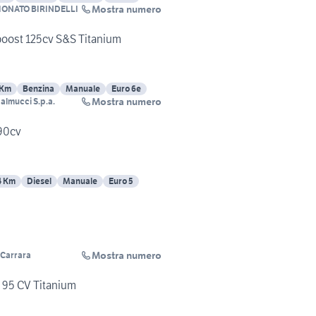
Mostra numero
IONATO BIRINDELLI
boost 125cv S&S Titanium
 Km
Benzina
Manuale
Euro 6e
Mostra numero
almucci S.p.a.
 90cv
4 Km
Diesel
Manuale
Euro 5
Mostra numero
i Carrara
i 95 CV Titanium