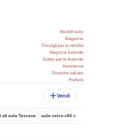
Modelli auto
Magazine
Consigli per la vendita
Negozi e Aziende
Subito per le Aziende
Assistenza
Ricerche salvate
Preferiti
Vendi
i a6 auto Toscana
auto volvo v60 cross country Toscana
car fir