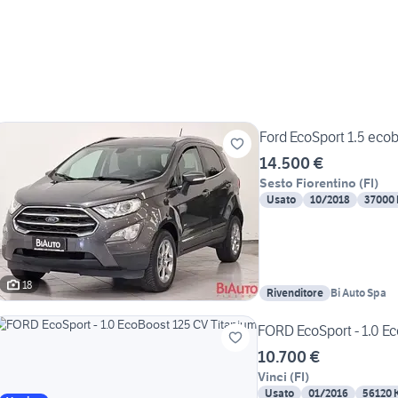
Ford EcoSport 1.5 eco
14.500 €
Sesto Fiorentino
(
FI
)
Usato
10/2018
37000
18
Rivenditore
Bi Auto Spa
FORD EcoSport - 1.0 E
10.700 €
Vinci
(
FI
)
Usato
01/2016
56120 