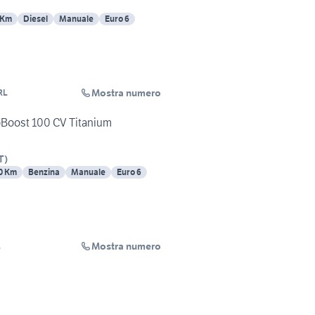
 Km
Diesel
Manuale
Euro 6
Mostra numero
RL
oBoost 100 CV Titanium
T
)
0 Km
Benzina
Manuale
Euro 6
Mostra numero
L