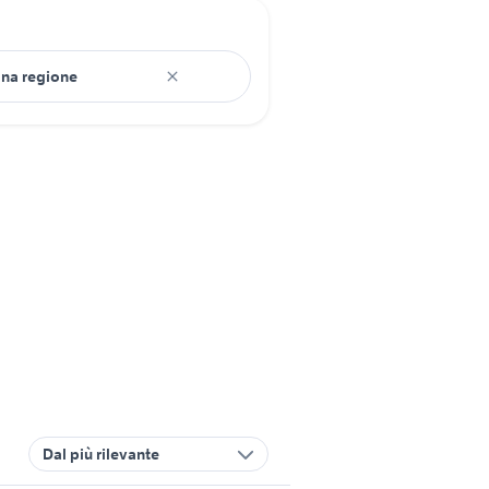
Dal più rilevante