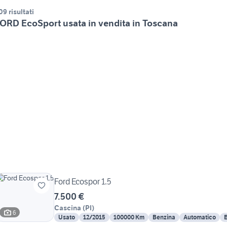
09 risultati
ORD EcoSport usata in vendita in Toscana
Ford Ecospor 1.5
7.500 €
Cascina
(
PI
)
6
Usato
12/2015
100000 Km
Benzina
Automatico
E