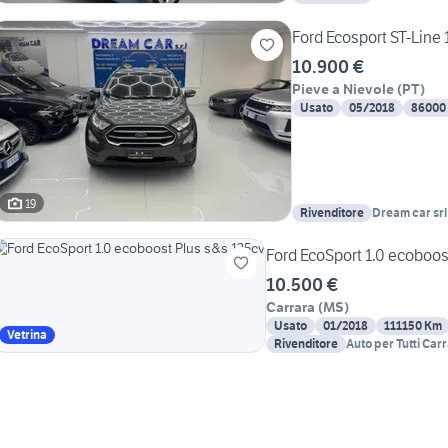
Ford Ecosport ST-Line
10.900 €
Pieve a Nievole
(
PT
)
Usato
05/2018
86000
19
Rivenditore
Dream car srl
Ford EcoSport 1.0 ecoboos
10.500 €
Carrara
(
MS
)
Usato
01/2018
111150 Km
Vetrina
Rivenditore
Auto per Tutti Car