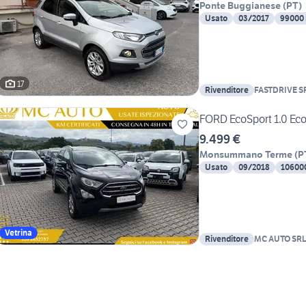
Ponte Buggianese
(
PT
)
Usato
03/2017
99000
17
Rivenditore
FASTDRIVE S
FORD EcoSport 1.0 Ec
9.499 €
Monsummano Terme
(
P
Usato
09/2018
10600
Vetrina
Rivenditore
MC AUTO SR