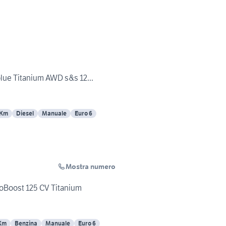
blue Titanium AWD s&s 12...
 Km
Diesel
Manuale
Euro 6
Mostra numero
coBoost 125 CV Titanium
Km
Benzina
Manuale
Euro 6