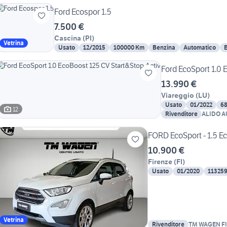
Ford Ecospor 1.5
7.500 €
Cascina
(
PI
)
Vetrina
Usato
12/2015
100000 Km
Benzina
Automatico
E
Ford EcoSport 1.0 
13.990 €
Viareggio
(
LU
)
Usato
01/2022
6
12
Rivenditore
ALIDO A
FORD EcoSport - 1.5 E
10.900 €
Firenze
(
FI
)
Usato
01/2020
11325
Vetrina
Rivenditore
TM WAGEN F