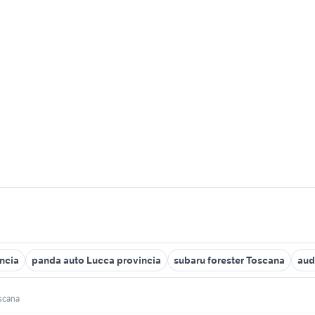
incia
panda auto Lucca provincia
subaru forester Toscana
aud
scana