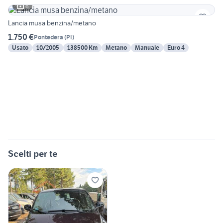
6
Lancia musa benzina/metano
1.750 €
Pontedera
(
PI
)
Usato
10/2005
138500 Km
Metano
Manuale
Euro 4
Scelti per te