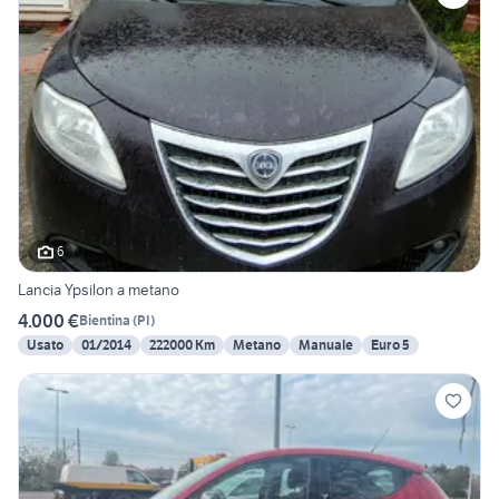
6
Lancia Ypsilon a metano
4.000 €
Bientina
(
PI
)
Usato
01/2014
222000 Km
Metano
Manuale
Euro 5