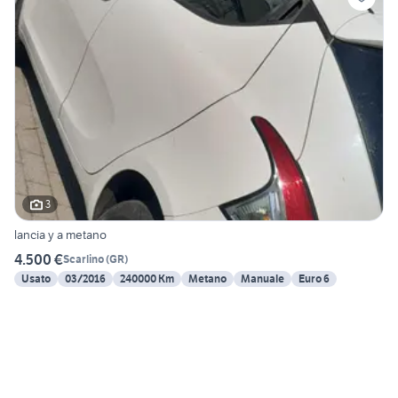
3
lancia y a metano
4.500 €
Scarlino
(
GR
)
Usato
03/2016
240000 Km
Metano
Manuale
Euro 6