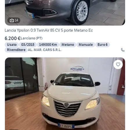
14
Lancia Ypsilon 0.9 TwinAir 85 CV 5 porte Metano Ec
6.200 €
Larciano
(
PT
)
Usato
03/2015
149000 Km
Metano
Manuale
Euro 6
Rivenditore
AL. MAR. CARS S.R.L.