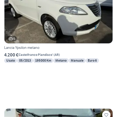
6
Lancia Ypsilon metano
4.200 €
Castelfranco Piandisco'
(
AR
)
Usato
05/2013
195000 Km
Metano
Manuale
Euro 6