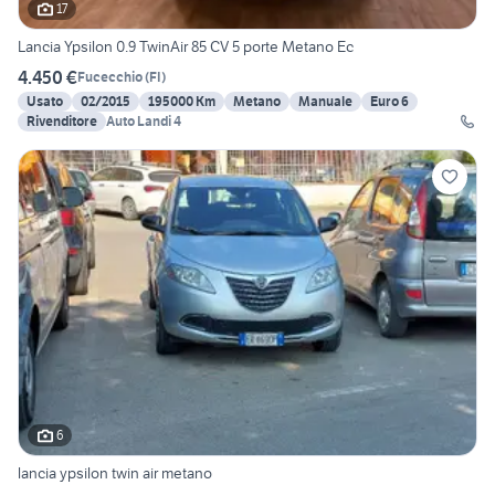
17
Lancia Ypsilon 0.9 TwinAir 85 CV 5 porte Metano Ec
4.450 €
Fucecchio
(
FI
)
Usato
02/2015
195000 Km
Metano
Manuale
Euro 6
Rivenditore
Auto Landi 4
6
lancia ypsilon twin air metano