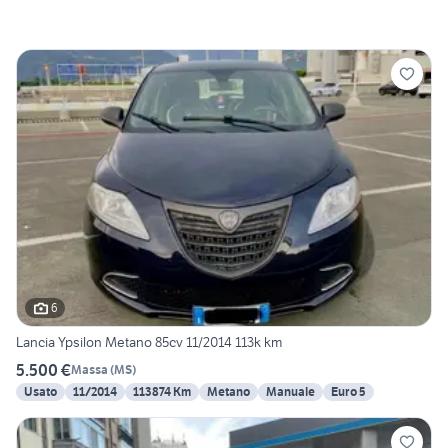
6
Lancia Ypsilon Metano 85cv 11/2014 113k km
5.500 €
Massa
(
MS
)
Usato
11/2014
113874 Km
Metano
Manuale
Euro 5