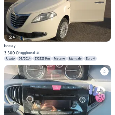
6
lancia y
3.300 €
Poggibonsi
(
SI
)
Usato
08/2014
232623 Km
Metano
Manuale
Euro 4