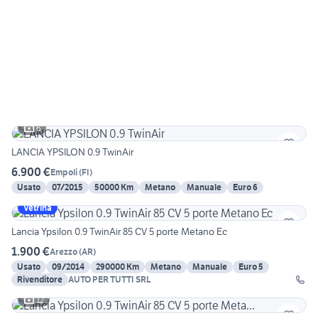
6
LANCIA YPSILON 0.9 TwinAir
6.900 €
Empoli
(
FI
)
Usato
07/2015
50000 Km
Metano
Manuale
Euro 6
Vetrina
Lancia Ypsilon 0.9 TwinAir 85 CV 5 porte Metano Ec
1.900 €
Arezzo
(
AR
)
Usato
09/2014
290000 Km
Metano
Manuale
Euro 5
Rivenditore
AUTO PER TUTTI SRL
12