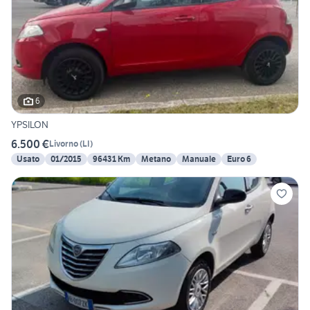
6
YPSILON
6.500 €
Livorno
(
LI
)
Usato
01/2015
96431 Km
Metano
Manuale
Euro 6