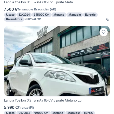
Lancia Ypsilon 0.9 TwinAir 85 CV 5 porte Meta...
7.500 €
Terranuova Bracciolini
(
AR
)
Usato
12/2014
145000 Km
Metano
Manuale
Euro 6e
Rivenditore
NUOVAUTO
11
Lancia Ypsilon 0.9 TwinAir 85 CV 5 porte Metano Ec
5.990 €
Firenze
(
FI
)
Usato
06/2014
99000 Km
Metano
Manuale
Euro 5