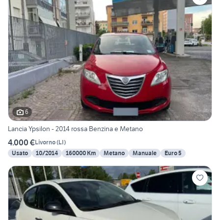
6
Lancia Ypsilon - 2014 rossa Benzina e Metano
4.000 €
Livorno
(
LI
)
Usato
10/2014
160000 Km
Metano
Manuale
Euro 5