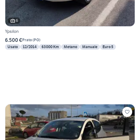
6
Ypsilon
6.500 €
Prato
(
PO
)
Usato
12/2014
63000 Km
Metano
Manuale
Euro 5