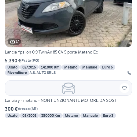
17
Lancia Ypsilon 0.9 TwinAir 85 CV 5 porte Metano Ec
5.390 €
Prato
(
PO
)
Usato
02/2015
141000 Km
Metano
Manuale
Euro 6
Rivenditore
A.S. AUTO SRLS
Lancia y - metano - NON FUNZIONANTE MOTORE DA SOST
300 €
Arezzo
(
AR
)
Usato
08/2001
280000 Km
Metano
Manuale
Euro 3