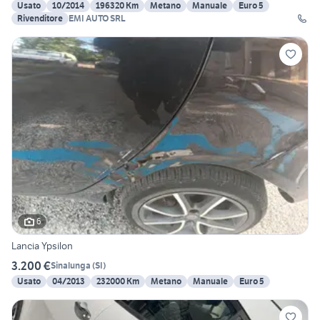
Usato
10/2014
196320 Km
Metano
Manuale
Euro 5
Rivenditore
EMI AUTO SRL
6
Lancia Ypsilon
3.200 €
Sinalunga
(
SI
)
Usato
04/2013
232000 Km
Metano
Manuale
Euro 5