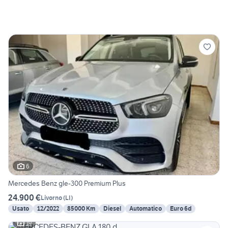
6
Mercedes Benz gle-300 Premium Plus
24.900 €
Livorno
(
LI
)
Usato
12/2022
85000 Km
Diesel
Automatico
Euro 6d
19