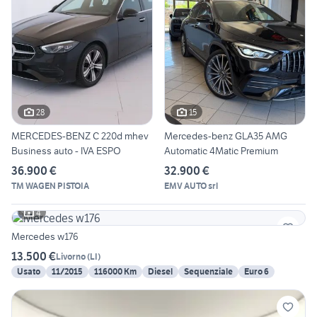
28
15
MERCEDES-BENZ C 220d mhev
Mercedes-benz GLA35 AMG
Business auto - IVA ESPO
Automatic 4Matic Premium
36.900 €
32.900 €
TM WAGEN PISTOIA
EMV AUTO srl
4
Mercedes w176
13.500 €
Livorno
(
LI
)
Usato
11/2015
116000 Km
Diesel
Sequenziale
Euro 6