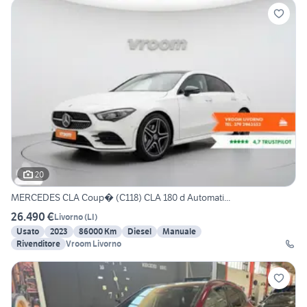
20
MERCEDES CLA Coup� (C118) CLA 180 d Automati...
26.490 €
Livorno
(
LI
)
Usato
2023
86000 Km
Diesel
Manuale
Rivenditore
Vroom Livorno