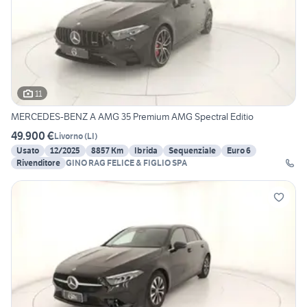
11
MERCEDES-BENZ A AMG 35 Premium AMG Spectral Editio
49.900 €
Livorno
(
LI
)
Usato
12/2025
8857 Km
Ibrida
Sequenziale
Euro 6
Rivenditore
GINO RAG FELICE & FIGLIO SPA