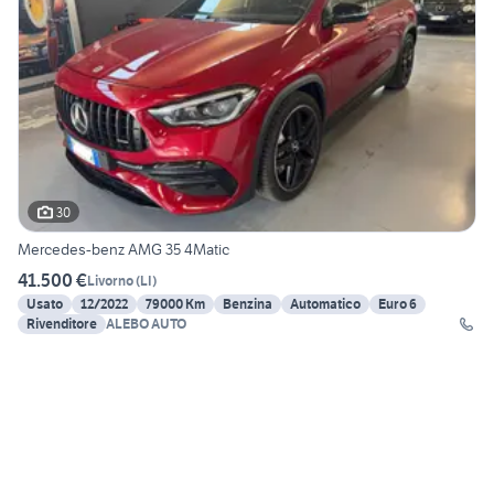
30
Mercedes-benz AMG 35 4Matic
41.500 €
Livorno
(
LI
)
Usato
12/2022
79000 Km
Benzina
Automatico
Euro 6
Rivenditore
ALEBO AUTO