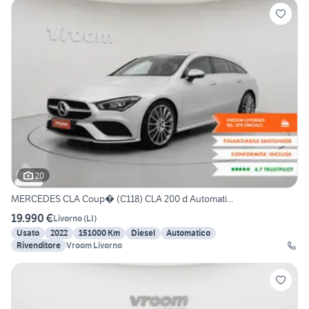
20
MERCEDES CLA Coup� (C118) CLA 200 d Automati...
19.990 €
Livorno
(
LI
)
Usato
2022
151000 Km
Diesel
Automatico
Rivenditore
Vroom Livorno