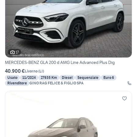
17
MERCEDES-BENZ GLA 200 d AMG Line Advanced Plus Dig
40.900 €
Livorno
(
LI
)
Usato
11/2024
27935 Km
Diesel
Sequenziale
Euro 6
Rivenditore
GINO RAG FELICE & FIGLIO SPA