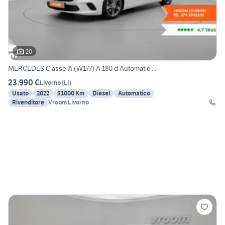
20
MERCEDES Classe A (W177) A 180 d Automatic ...
23.990 €
Livorno
(
LI
)
Usato
2022
51000 Km
Diesel
Automatico
Rivenditore
Vroom Livorno