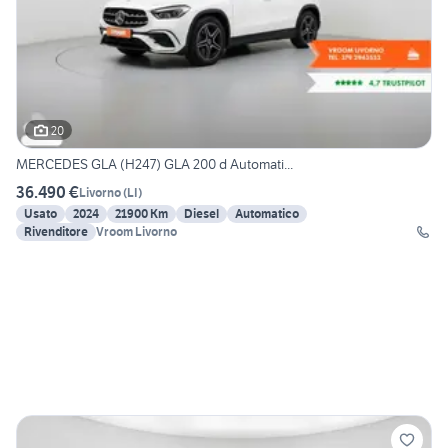
20
MERCEDES GLA (H247) GLA 200 d Automati...
36.490 €
Livorno
(
LI
)
Usato
2024
21900 Km
Diesel
Automatico
Rivenditore
Vroom Livorno