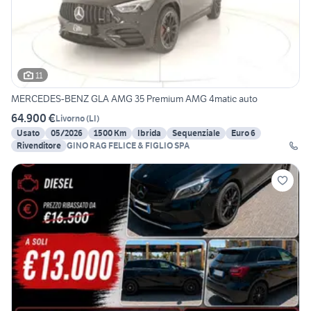
11
MERCEDES-BENZ GLA AMG 35 Premium AMG 4matic auto
64.900 €
Livorno
(
LI
)
Usato
05/2026
1500 Km
Ibrida
Sequenziale
Euro 6
Rivenditore
GINO RAG FELICE & FIGLIO SPA