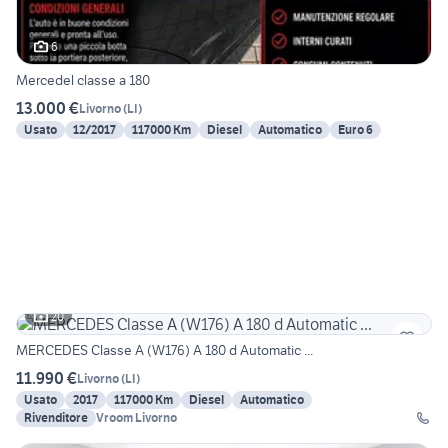
6
Mercedel classe a 180
13.000 €
Livorno
(
LI
)
Usato
12/2017
117000 Km
Diesel
Automatico
Euro 6
20
MERCEDES Classe A (W176) A 180 d Automatic ...
11.990 €
Livorno
(
LI
)
Usato
2017
117000 Km
Diesel
Automatico
Rivenditore
Vroom Livorno