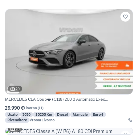
20
MERCEDES CLA Coup� (C118) 200 d Automatic Exec...
29.990 €
Livorno
(
LI
)
Usato
2020
80200 Km
Diesel
Manuale
Euro 6
Rivenditore
Vroom Livorno
20