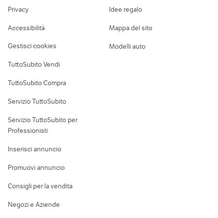
Nautica
lavoro
botti giardino Umbria
motore 2cv auto
Privacy
Idee regalo
Garage e box
Caravan e Camper
Accessibilità
Mappa del sito
Loft, mansarde e
Veicoli commerciali
altro
Gestisci cookies
Modelli auto
Case vacanza
TuttoSubito Vendi
Uffici e Locali
TuttoSubito Compra
commerciali
Servizio TuttoSubito
elettronica
per la casa e la
sports e hobby
Servizio TuttoSubito per
persona
Informatica
Animali
Professionisti
Arredamento e
Console e
Accessori per
Casalinghi
Inserisci annuncio
Videogiochi
animali
Elettrodomestici
Promuovi annuncio
Audio/Video
Musica e Film
Giardino e Fai da te
Consigli per la vendita
Fotografia
Libri e Riviste
Abbigliamento e
Negozi e Aziende
Telefonia
Strumenti Musicali
Accessori