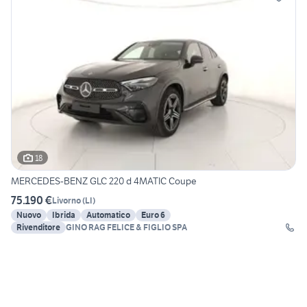
18
MERCEDES-BENZ GLC 220 d 4MATIC Coupe
75.190 €
Livorno
(
LI
)
Nuovo
Ibrida
Automatico
Euro 6
Rivenditore
GINO RAG FELICE & FIGLIO SPA