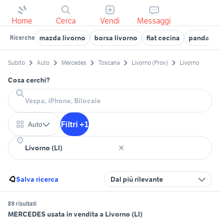
Home
Cerca
Vendi
Messaggi
mazda livorno
borsa livorno
fiat cecina
panda usa
Ricerche
Subito
Auto
Mercedes
Toscana
Livorno (Prov)
Livorno
Cosa cerchi?
Filtri +1
Auto
Salva ricerca
Dal più rilevante
89 risultati
MERCEDES usata in vendita a Livorno (LI)