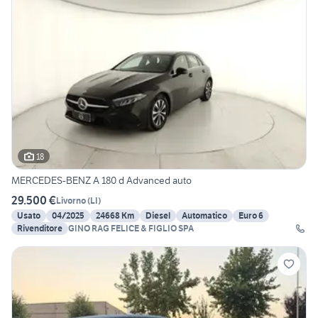
18
MERCEDES-BENZ A 180 d Advanced auto
29.500 €
Livorno
(
LI
)
Usato
04/2025
24668 Km
Diesel
Automatico
Euro 6
Rivenditore
GINO RAG FELICE & FIGLIO SPA