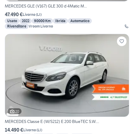
MERCEDES GLE (V167) GLE 300 d 4Matic M...
47.490 €
Livorno
(
LI
)
Usato
2022
90000 Km
Ibrida
Automatico
Rivenditore
Vroom Livorno
20
MERCEDES Classe E (W/S212) E 200 BlueTEC S.W....
14.490 €
Livorno
(
LI
)