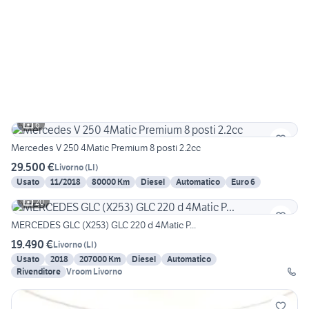
6
Mercedes V 250 4Matic Premium 8 posti 2.2cc
29.500 €
Livorno
(
LI
)
Usato
11/2018
80000 Km
Diesel
Automatico
Euro 6
20
MERCEDES GLC (X253) GLC 220 d 4Matic P...
19.490 €
Livorno
(
LI
)
Usato
2018
207000 Km
Diesel
Automatico
Rivenditore
Vroom Livorno