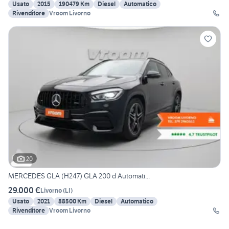
Usato
2015
190479 Km
Diesel
Automatico
Rivenditore
Vroom Livorno
20
MERCEDES GLA (H247) GLA 200 d Automati...
29.000 €
Livorno
(
LI
)
Usato
2021
88500 Km
Diesel
Automatico
Rivenditore
Vroom Livorno