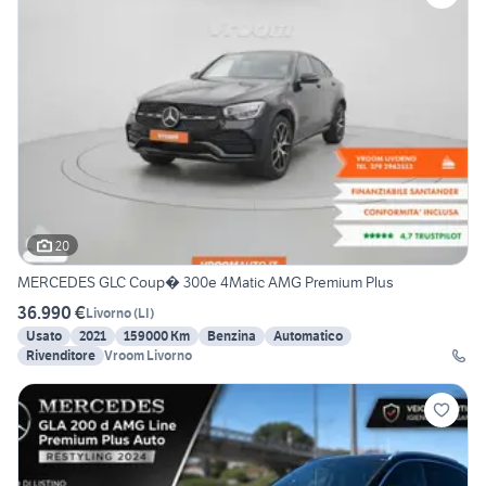
20
MERCEDES GLC Coup� 300e 4Matic AMG Premium Plus
36.990 €
Livorno
(
LI
)
Usato
2021
159000 Km
Benzina
Automatico
Rivenditore
Vroom Livorno