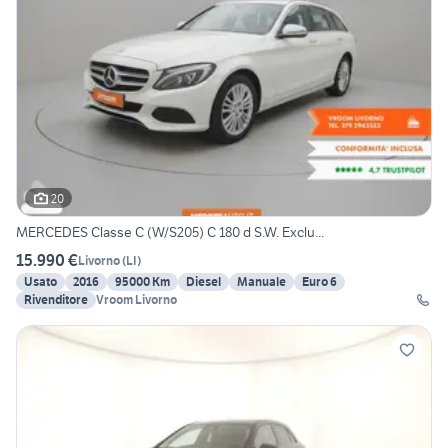
20
MERCEDES Classe C (W/S205) C 180 d S.W. Exclu...
15.990 €
Livorno
(
LI
)
Usato
2016
95000 Km
Diesel
Manuale
Euro 6
Rivenditore
Vroom Livorno