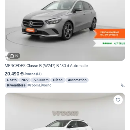
19
MERCEDES Classe B (W247) B 180 d Automatic ...
20.490 €
Livorno
(
LI
)
Usato
2022
77800 Km
Diesel
Automatico
Rivenditore
Vroom Livorno