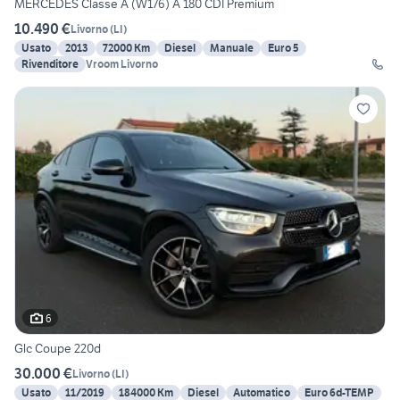
MERCEDES Classe A (W176) A 180 CDI Premium
10.490 €
Livorno
(
LI
)
Usato
2013
72000 Km
Diesel
Manuale
Euro 5
Rivenditore
Vroom Livorno
6
Glc Coupe 220d
30.000 €
Livorno
(
LI
)
Usato
11/2019
184000 Km
Diesel
Automatico
Euro 6d-TEMP