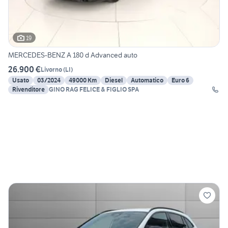
19
MERCEDES-BENZ A 180 d Advanced auto
26.900 €
Livorno
(
LI
)
Usato
03/2024
49000 Km
Diesel
Automatico
Euro 6
Rivenditore
GINO RAG FELICE & FIGLIO SPA